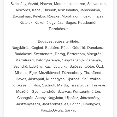
Szécsény, Aszód, Hatvan, Monor, Lajosmizse, Soltvadkert,
Kiskőrös, Kecel, Dusnok, Kiskunhalas, Jánoshalma,
Bácsalmás, Kelebia, Röszke, Mórahalom, Kiskunmajsa,
Kistelek, Kiskunfélegyháza, Bugac, Kecskemét,
Tiszakécske
Budapest egész területe:
Nagykörös, Cegléd, Budaörs, Pécel, Gödöllő, Dunakeszi,
Budakeszi, Szentendre, Dorog, Esztergom, Visegrád,
Mátrafüred, Bátonyterenye, Salgótarján,Rudabánya,
Szendrő, Edelény, Kazincbarcika, Sajószentpéter, Ózd,
Miskolc, Eger, Mezőkövesd, Füzesabony, Tiszafüred,
Heves, Jászapáti, Kunhegyes, Újszász, Kisújszállás,
Törökszentmiklós, Szolnok, Martfű, Tiszaföldvár, Túrkeve,
Mezőtúr, Gyomaendrőd, Szarvas, Kunszentmárton,
Csongrád, Abony, Nagykáta, Újszász, Jászberény,
Jászfényszaru, Jászárokszállás, Lőrinci, Gyöngyös,
Pásztó,Gyula, Sarkad