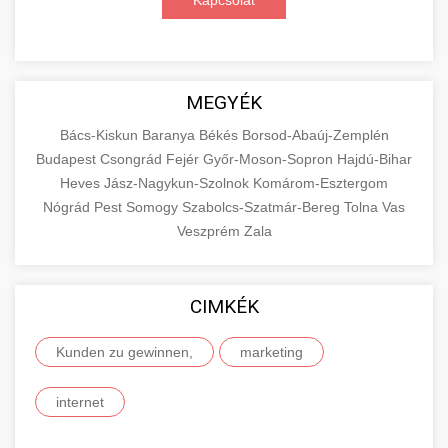
Kapcsolat
MEGYÉK
Bács-Kiskun
Baranya
Békés
Borsod-Abaúj-Zemplén
Budapest
Csongrád
Fejér
Győr-Moson-Sopron
Hajdú-Bihar
Heves
Jász-Nagykun-Szolnok
Komárom-Esztergom
Nógrád
Pest
Somogy
Szabolcs-Szatmár-Bereg
Tolna
Vas
Veszprém
Zala
CIMKÉK
Kunden zu gewinnen,
marketing
internet