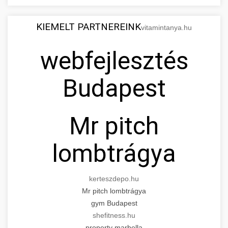
KIEMELT PARTNEREINK
vitamintanya.hu
webfejlesztés
Budapest
Mr pitch
lombtrágya
kerteszdepo.hu
Mr pitch lombtrágya
gym Budapest
shefitness.hu
property marbella