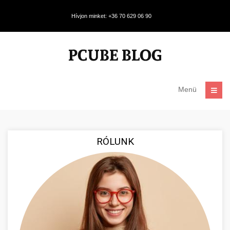
Hívjon minket: +36 70 629 06 90
Menü
RÓLUNK