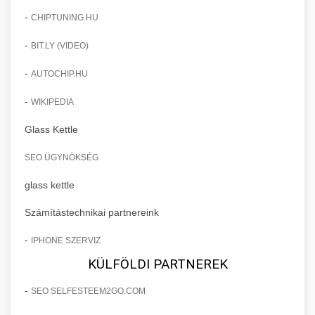
-
CHIPTUNING.HU
-
BIT.LY (VIDEO)
-
AUTOCHIP.HU
-
WIKIPEDIA
Glass Kettle
SEO ÜGYNÖKSÉG
glass kettle
Számítástechnikai partnereink
-
IPHONE SZERVIZ
KÜLFÖLDI PARTNEREK
-
SEO SELFESTEEM2GO.COM