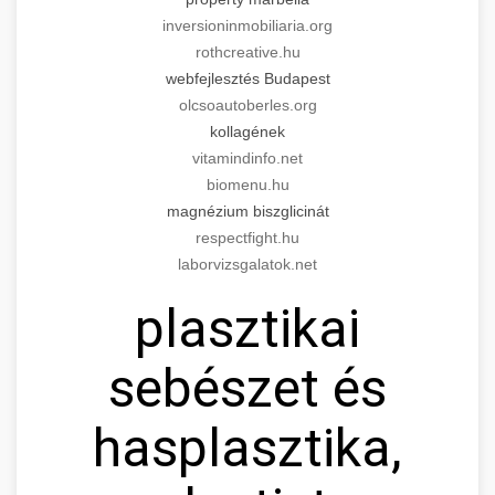
inversioninmobiliaria.org
rothcreative.hu
webfejlesztés Budapest
olcsoautoberles.org
kollagének
vitamindinfo.net
biomenu.hu
magnézium biszglicinát
respectfight.hu
laborvizsgalatok.net
plasztikai
sebészet és
hasplasztika,