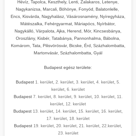
Hévíz, Tapolca, Keszthely, Lenti, Zalakaros, Letenye,
Nagykanizsa, Marcali, Böhönye, Fonyód, Balatonlelle,
Encs, Kisvárda, Nagyhalász, Vásárosnamény, Nyíregyháza,
Mátészalka, Fehérgyarmat, Máriapócs, Nyírbátor,
Nagykálló, Várpalota, Ajka, Herend, Mór, Kincsesbánya,
Oroszlány, Kisbér, Tatabánya, Pannonhalma, Bábolna,
Komárom, Tata, Pilisvörösvár, Bicske, Érd, Százhalombatta,
Martonvásár, Százhalombatta, Gyál
Budapest egész területe:
Budapest
1. kerület
,
2. kerület
,
3. kerület
,
4. kerület
,
5.
kerület
,
6. kerület
Budapest
7. kerület
,
8. kerület
,
9. kerület
,
10. kerület
,
11.
kerület
,
12. kerület
Budapest
13. kerület
,
14. kerület
,
15. kerület
,
16. kerület
,
17. kerület
,
18. kerület
Budapest
19. kerület
,
20. kerület
,
21. kerület
,
22.kerület
,
23. kerület