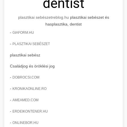
dentist
plasztikai sebészet
reblog.hu
plasztikai sebészet és
hasplasztika, dentist
-
GIAFORM.HU
-
PLASZTIKAI SEBÉSZET
plasztikai sebész
Családjog és öröklési jog
-
DOBROCSI.COM
-
KRONIKAONLINE.RO
-
AMEAMED.COM
-
ERDEIKONTENER.HU
-
ONLINEBOR.HU