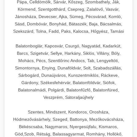
Pápa, Celldömölk, Sárvár, Kőszeg, Szombathely, Ják,
Körmend, Szentgotthárd, Csepreg, Zalalövő, Vasvár,
Jánosháza, Devecser, Ajka, Sümeg, Pécsvárad, Komló,
Sásd, Dombóvár, Bonyhád, Bátaszék, Baja, Bácsalmás,
Szekszárd, Tolna, Fadd, Paks, Kalocsa, Hőgyész, Tamási
Balatonboglár, Kaposvár, Csurgó, Nagyatád, Kadarkút,
Barcs, Szigetvár, Sellye, Harkány, Siklós, Villány, Bóly,
Mohács, Pécs, Szentlőrinc Andocs, Tab, Lengyeltóti,
Simontornya, Enying, Dunaföldvár, Solt, Szabadszállás,
Sárbogárd, Dunaújváros, Kunszentmiklós, Ráckeve,
Gárdony, Székesfehérvár, Balatonföldvár, Siófok,
Balatonalmádi, Polgárdi, Balatonfűzfő, Balatonfüred,
Veszprém, Sátoraljaújhely
Szentes, Mindszent, Kondoros, Orosháza,
Hódmezővásárhely, Szeged, Battonya, Mezőkovácsháza,
Békéscsaba, Nagymaros, Nyergesújfalu, Kismaros,
Göd,Szob, Rétság, Balassagyarmat, Romhány, Hollókő,