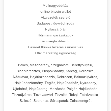
Mellnagyobbítás
online bitcoin wallet
Vízvezeték szerelő
Budapesti ügyvédi iroda
Nyílászáró ár
Hörmann garázskapuk
Szonyegtisztitas.hu
Pasarét Klinika lézeres zsírleszívás
Effix marketing ügynökség
Békés, Mezőberény, Szeghalom, Berettyóújfalu,
Biharkeresztes, Püspökladány, Karcag, Derecske,
Nádudvar, Hajdúszoboszló, Debrecen, Balmazújváros,
Hajdúböszörmény, Téglás, Hajdúhadház, Nyíradony,
Újfehértó, Hajdúdorog, Mezőcsát, Polgár, Hajdúnánás,
Tiszaújváros, Tiszavasvári, Tiszalök, Tokaj, Felsőzsolca,
Szikszó, Szerencs, Sárospatak, Zalaszentgrót