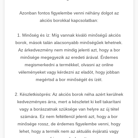
Azonban fontos figyelembe venni néhány dolgot az
akciós borokkal kapcsolatban:
1. Minőség és íz: Míg vannak kiváló minőségű akciós
borok, mások talán alacsonyabb minőségűek lehetnek.
Az árkedvezmény nem mindig jelenti azt, hogy a bor
minősége megegyezik az eredeti árával. Érdemes
megismerkedni a termékkel, olvasni az online
véleményeket vagy kérdezni az eladót, hogy jobban
megértsd a bor minőségét és ízét.
2. Készletkisöprés: Az akciós borok néha azért kerülnek
kedvezményes árra, mert a készletet ki kell takarítani
vagy a borászatnak szüksége van helyre az új tétel
számára. Ez nem feltétlenül jelenti azt, hogy a bor
minősége rossz, de érdemes figyelembe venni, hogy
lehet, hogy a termék nem az aktuális évjáratú vagy