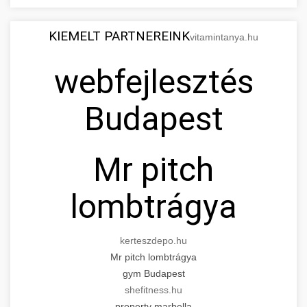
KIEMELT PARTNEREINK
vitamintanya.hu
webfejlesztés
Budapest
Mr pitch
lombtrágya
kerteszdepo.hu
Mr pitch lombtrágya
gym Budapest
shefitness.hu
property marbella