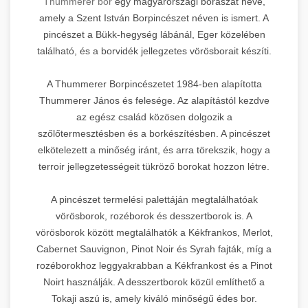
Thummerer bor
egy magyarországi borászat neve,
amely a Szent István Borpincészet néven is ismert. A
pincészet a Bükk-hegység lábánál, Eger közelében
található, és a borvidék jellegzetes vörösborait készíti.
A Thummerer Borpincészetet 1984-ben alapította
Thummerer János és felesége. Az alapítástól kezdve
az egész család közösen dolgozik a
szőlőtermesztésben és a borkészítésben. A pincészet
elkötelezett a minőség iránt, és arra törekszik, hogy a
terroir jellegzetességeit tükröző borokat hozzon létre.
A pincészet termelési palettáján megtalálhatóak
vörösborok, rozéborok és desszertborok is. A
vörösborok között megtalálhatók a Kékfrankos, Merlot,
Cabernet Sauvignon, Pinot Noir és Syrah fajták, míg a
rozéborokhoz leggyakrabban a Kékfrankost és a Pinot
Noirt használják. A desszertborok közül említhető a
Tokaji aszú is, amely kiváló minőségű édes bor.