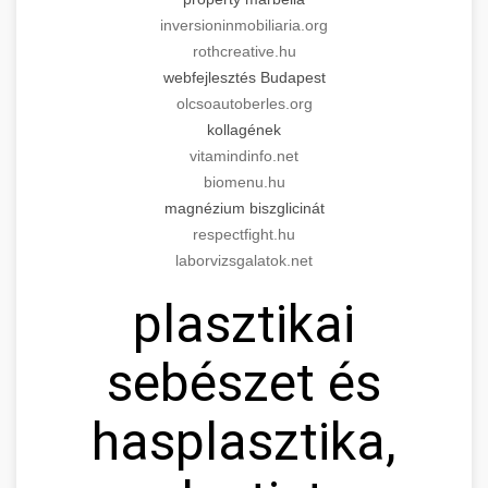
inversioninmobiliaria.org
rothcreative.hu
webfejlesztés Budapest
olcsoautoberles.org
kollagének
vitamindinfo.net
biomenu.hu
magnézium biszglicinát
respectfight.hu
laborvizsgalatok.net
plasztikai
sebészet és
hasplasztika,