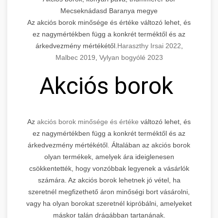
Mecseknádasd Baranya megye
Az akciós borok minősége és értéke változó lehet, és
ez nagymértékben függ a konkrét terméktől és az
árkedvezmény mértékétől.
Haraszthy Irsai 2022
,
Malbec 2019
,
Vylyan bogyólé 2023
Akciós borok
Az
akciós borok minősége és értéke
változó lehet, és
ez nagymértékben függ a konkrét terméktől és az
árkedvezmény mértékétől. Általában az akciós borok
olyan termékek, amelyek ára ideiglenesen
csökkentették, hogy vonzóbbak legyenek a vásárlók
számára. Az akciós borok lehetnek jó vétel, ha
szeretnél megfizethető áron minőségi bort vásárolni,
vagy ha olyan borokat szeretnél kipróbálni, amelyeket
máskor talán drágábban tartanának.