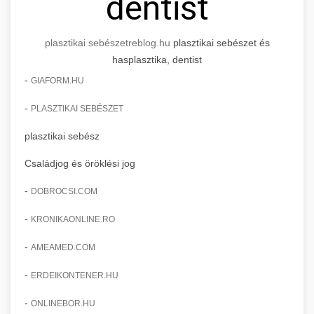
dentist
plasztikai sebészet
reblog.hu
plasztikai sebészet és
hasplasztika, dentist
-
GIAFORM.HU
-
PLASZTIKAI SEBÉSZET
plasztikai sebész
Családjog és öröklési jog
-
DOBROCSI.COM
-
KRONIKAONLINE.RO
-
AMEAMED.COM
-
ERDEIKONTENER.HU
-
ONLINEBOR.HU