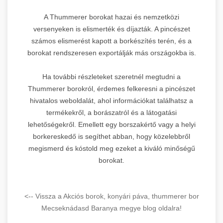
A Thummerer borokat hazai és nemzetközi
versenyeken is elismerték és díjazták. A pincészet
számos elismerést kapott a borkészítés terén, és a
borokat rendszeresen exportálják más országokba is.
Ha további részleteket szeretnél megtudni a
Thummerer borokról, érdemes felkeresni a pincészet
hivatalos weboldalát, ahol információkat találhatsz a
termékekről, a borászatról és a látogatási
lehetőségekről. Emellett egy borszakértő vagy a helyi
borkereskedő is segíthet abban, hogy közelebbről
megismerd és kóstold meg ezeket a kiváló minőségű
borokat.
<-- Vissza a Akciós borok, konyári páva, thummerer bor
Mecseknádasd Baranya megye blog oldalra!