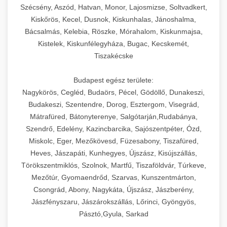
Szécsény, Aszód, Hatvan, Monor, Lajosmizse, Soltvadkert,
Kiskőrös, Kecel, Dusnok, Kiskunhalas, Jánoshalma,
Bácsalmás, Kelebia, Röszke, Mórahalom, Kiskunmajsa,
Kistelek, Kiskunfélegyháza, Bugac, Kecskemét,
Tiszakécske
Budapest egész területe:
Nagykörös, Cegléd, Budaörs, Pécel, Gödöllő, Dunakeszi,
Budakeszi, Szentendre, Dorog, Esztergom, Visegrád,
Mátrafüred, Bátonyterenye, Salgótarján,Rudabánya,
Szendrő, Edelény, Kazincbarcika, Sajószentpéter, Ózd,
Miskolc, Eger, Mezőkövesd, Füzesabony, Tiszafüred,
Heves, Jászapáti, Kunhegyes, Újszász, Kisújszállás,
Törökszentmiklós, Szolnok, Martfű, Tiszaföldvár, Túrkeve,
Mezőtúr, Gyomaendrőd, Szarvas, Kunszentmárton,
Csongrád, Abony, Nagykáta, Újszász, Jászberény,
Jászfényszaru, Jászárokszállás, Lőrinci, Gyöngyös,
Pásztó,Gyula, Sarkad