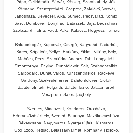
Pápa, Celldömölk, Sárvár, Kőszeg, Szombathely, Ják,
Körmend, Szentgotthárd, Csepreg, Zalalövő, Vasvár,
Jánosháza, Devecser, Ajka, Sümeg, Pécsvárad, Komló,
Sásd, Dombóvár, Bonyhád, Bátaszék, Baja, Bácsalmás,
Szekszárd, Tolna, Fadd, Paks, Kalocsa, Hőgyész, Tamási
Balatonboglár, Kaposvár, Csurgó, Nagyatád, Kadarkút,
Barcs, Szigetvár, Sellye, Harkány, Siklós, Villány, Bóly,
Mohács, Pécs, Szentlőrinc Andocs, Tab, Lengyeltóti,
Simontornya, Enying, Dunaföldvár, Solt, Szabadszállás,
Sárbogárd, Dunaújváros, Kunszentmiklós, Ráckeve,
Gárdony, Székesfehérvár, Balatonföldvár, Siófok,
Balatonalmádi, Polgárdi, Balatonfűzfő, Balatonfüred,
Veszprém, Sátoraljaújhely
Szentes, Mindszent, Kondoros, Orosháza,
Hódmezővásárhely, Szeged, Battonya, Mezőkovácsháza,
Békéscsaba, Nagymaros, Nyergesújfalu, Kismaros,
Göd,Szob, Rétság, Balassagyarmat, Romhány, Hollókő,