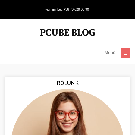
Hívjon minket: +36 70 629 06 90
Menü
RÓLUNK