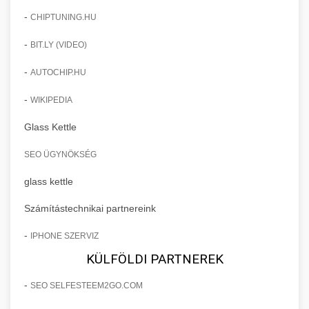
-
CHIPTUNING.HU
-
BIT.LY (VIDEO)
-
AUTOCHIP.HU
-
WIKIPEDIA
Glass Kettle
SEO ÜGYNÖKSÉG
glass kettle
Számítástechnikai partnereink
-
IPHONE SZERVIZ
KÜLFÖLDI PARTNEREK
-
SEO SELFESTEEM2GO.COM