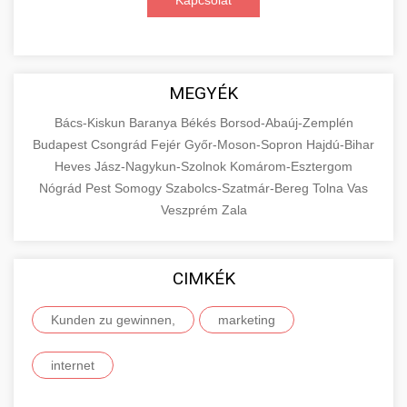
Kapcsolat
MEGYÉK
Bács-Kiskun
Baranya
Békés
Borsod-Abaúj-Zemplén
Budapest
Csongrád
Fejér
Győr-Moson-Sopron
Hajdú-Bihar
Heves
Jász-Nagykun-Szolnok
Komárom-Esztergom
Nógrád
Pest
Somogy
Szabolcs-Szatmár-Bereg
Tolna
Vas
Veszprém
Zala
CIMKÉK
Kunden zu gewinnen,
marketing
internet