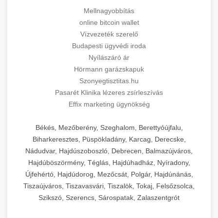
Mellnagyobbítás
online bitcoin wallet
Vízvezeték szerelő
Budapesti ügyvédi iroda
Nyílászáró ár
Hörmann garázskapuk
Szonyegtisztitas.hu
Pasarét Klinika lézeres zsírleszívás
Effix marketing ügynökség
Békés, Mezőberény, Szeghalom, Berettyóújfalu,
Biharkeresztes, Püspökladány, Karcag, Derecske,
Nádudvar, Hajdúszoboszló, Debrecen, Balmazújváros,
Hajdúböszörmény, Téglás, Hajdúhadház, Nyíradony,
Újfehértó, Hajdúdorog, Mezőcsát, Polgár, Hajdúnánás,
Tiszaújváros, Tiszavasvári, Tiszalök, Tokaj, Felsőzsolca,
Szikszó, Szerencs, Sárospatak, Zalaszentgrót