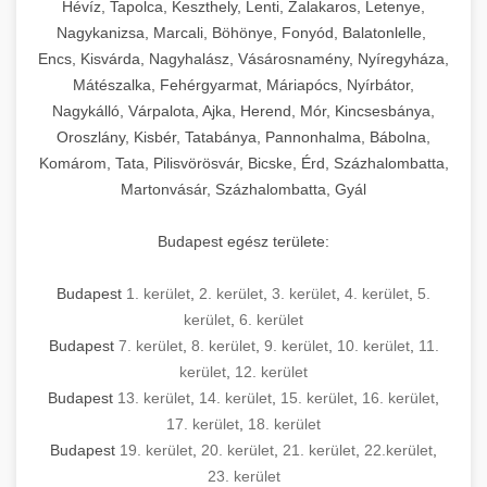
Hévíz, Tapolca, Keszthely, Lenti, Zalakaros, Letenye,
Nagykanizsa, Marcali, Böhönye, Fonyód, Balatonlelle,
Encs, Kisvárda, Nagyhalász, Vásárosnamény, Nyíregyháza,
Mátészalka, Fehérgyarmat, Máriapócs, Nyírbátor,
Nagykálló, Várpalota, Ajka, Herend, Mór, Kincsesbánya,
Oroszlány, Kisbér, Tatabánya, Pannonhalma, Bábolna,
Komárom, Tata, Pilisvörösvár, Bicske, Érd, Százhalombatta,
Martonvásár, Százhalombatta, Gyál
Budapest egész területe:
Budapest
1. kerület
,
2. kerület
,
3. kerület
,
4. kerület
,
5.
kerület
,
6. kerület
Budapest
7. kerület
,
8. kerület
,
9. kerület
,
10. kerület
,
11.
kerület
,
12. kerület
Budapest
13. kerület
,
14. kerület
,
15. kerület
,
16. kerület
,
17. kerület
,
18. kerület
Budapest
19. kerület
,
20. kerület
,
21. kerület
,
22.kerület
,
23. kerület