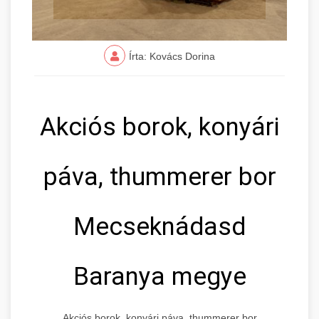
Írta: Kovács Dorina
Akciós borok, konyári
páva, thummerer bor
Mecseknádasd
Baranya megye
Akciós borok, konyári páva, thummerer bor