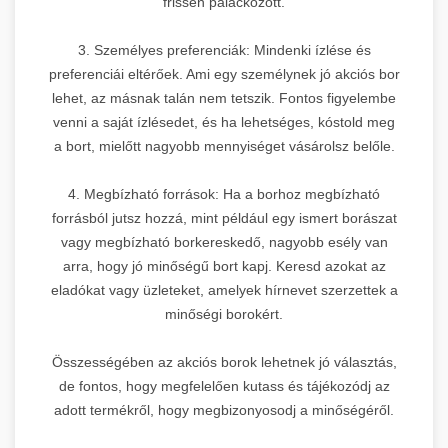
frissen palackozott.
3. Személyes preferenciák: Mindenki ízlése és
preferenciái eltérőek. Ami egy személynek jó akciós bor
lehet, az másnak talán nem tetszik. Fontos figyelembe
venni a saját ízlésedet, és ha lehetséges, kóstold meg
a bort, mielőtt nagyobb mennyiséget vásárolsz belőle.
4. Megbízható források: Ha a borhoz megbízható
forrásból jutsz hozzá, mint például egy ismert borászat
vagy megbízható borkereskedő, nagyobb esély van
arra, hogy jó minőségű bort kapj. Keresd azokat az
eladókat vagy üzleteket, amelyek hírnevet szerzettek a
minőségi borokért.
Összességében az akciós borok lehetnek jó választás,
de fontos, hogy megfelelően kutass és tájékozódj az
adott termékről, hogy megbizonyosodj a minőségéről.