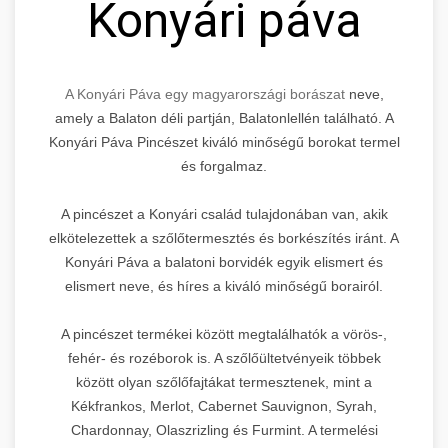
Konyári páva
A Konyári Páva egy magyarországi borászat
neve,
amely a Balaton déli partján, Balatonlellén található. A
Konyári Páva Pincészet kiváló minőségű borokat termel
és forgalmaz.
A pincészet a Konyári család tulajdonában van, akik
elkötelezettek a szőlőtermesztés és borkészítés iránt. A
Konyári Páva a balatoni borvidék egyik elismert és
elismert neve, és híres a kiváló minőségű borairól.
A pincészet termékei között megtalálhatók a vörös-,
fehér- és rozéborok is. A szőlőültetvényeik többek
között olyan szőlőfajtákat termesztenek, mint a
Kékfrankos, Merlot, Cabernet Sauvignon, Syrah,
Chardonnay, Olaszrizling és Furmint. A termelési