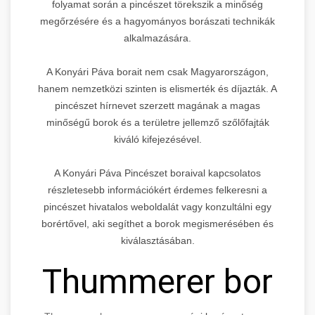
folyamat során a pincészet törekszik a minőség
megőrzésére és a hagyományos borászati technikák
alkalmazására.
A Konyári Páva borait nem csak Magyarországon,
hanem nemzetközi szinten is elismerték és díjazták. A
pincészet hírnevet szerzett magának a magas
minőségű borok és a területre jellemző szőlőfajták
kiváló kifejezésével.
A Konyári Páva Pincészet boraival kapcsolatos
részletesebb információkért érdemes felkeresni a
pincészet hivatalos weboldalát vagy konzultálni egy
borértővel, aki segíthet a borok megismerésében és
kiválasztásában.
Thummerer bor