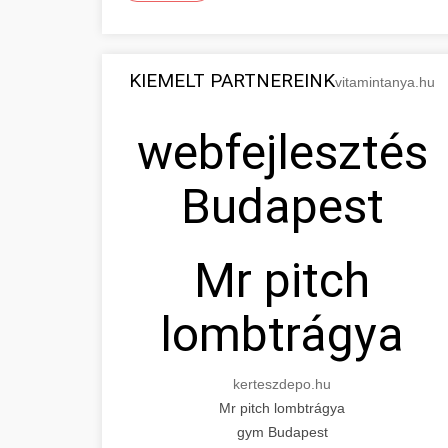
KIEMELT PARTNEREINK
vitamintanya.hu
webfejlesztés
Budapest
Mr pitch
lombtrágya
kerteszdepo.hu
Mr pitch lombtrágya
gym Budapest