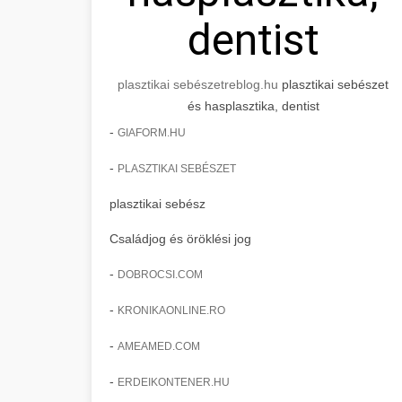
dentist
plasztikai sebészet
reblog.hu
plasztikai sebészet
és hasplasztika, dentist
-
GIAFORM.HU
-
PLASZTIKAI SEBÉSZET
plasztikai sebész
Családjog és öröklési jog
-
DOBROCSI.COM
-
KRONIKAONLINE.RO
-
AMEAMED.COM
-
ERDEIKONTENER.HU