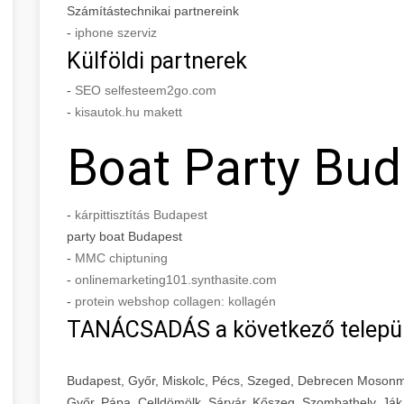
Számítástechnikai partnereink
-
iphone szerviz
Külföldi partnerek
-
SEO selfesteem2go.com
-
kisautok.hu makett
Boat Party Bu
-
kárpittisztítás Budapest
party boat Budapest
-
MMC chiptuning
-
onlinemarketing101.synthasite.com
-
protein webshop collagen: kollagén
TANÁCSADÁS a következő telepü
Budapest, Győr, Miskolc, Pécs, Szeged, Debrecen Mosonm
Győr, Pápa, Celldömölk, Sárvár, Kőszeg, Szombathely, Ják