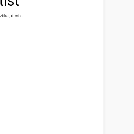
tist
tika, dentist