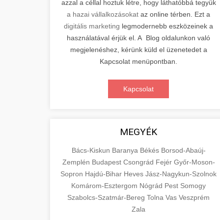
azzal a céllal hoztuk létre, hogy láthatóbbá tegyük
a hazai vállalkozásokat
az online térben. Ezt a
digitális marketing
legmodernebb eszközeinek a
használatával érjük el. A Blog oldalunkon való
megjelenéshez, kérünk küld el üzenetedet a
Kapcsolat menüpontban.
Kapcsolat
MEGYÉK
Bács-Kiskun
Baranya
Békés
Borsod-Abaúj-
Zemplén
Budapest
Csongrád
Fejér
Győr-Moson-
Sopron
Hajdú-Bihar
Heves
Jász-Nagykun-Szolnok
Komárom-Esztergom
Nógrád
Pest
Somogy
Szabolcs-Szatmár-Bereg
Tolna
Vas
Veszprém
Zala