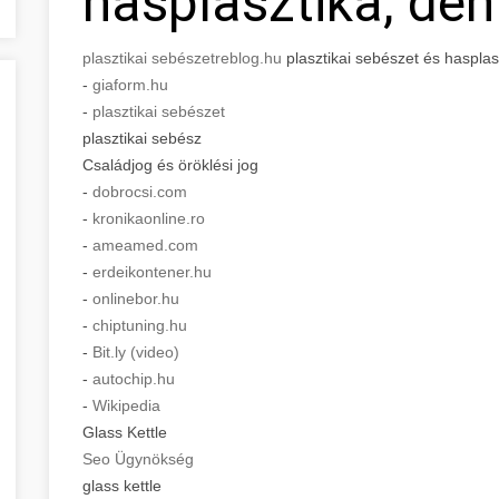
hasplasztika, den
plasztikai sebészet
reblog.hu
plasztikai sebészet és hasplasz
-
giaform.hu
-
plasztikai sebészet
plasztikai sebész
Családjog és öröklési jog
-
dobrocsi.com
-
kronikaonline.ro
-
ameamed.com
-
erdeikontener.hu
-
onlinebor.hu
-
chiptuning.hu
-
Bit.ly (video)
-
autochip.hu
-
Wikipedia
Glass Kettle
Seo Ügynökség
glass kettle