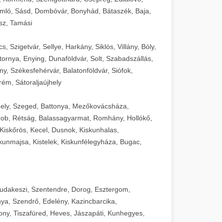
mló, Sásd, Dombóvár, Bonyhád, Bátaszék, Baja,
sz, Tamási
 Szigetvár, Sellye, Harkány, Siklós, Villány, Bóly,
ornya, Enying, Dunaföldvár, Solt, Szabadszállás,
, Székesfehérvár, Balatonföldvár, Siófok,
rém, Sátoraljaújhely
ely, Szeged, Battonya, Mezőkovácsháza,
ob, Rétság, Balassagyarmat, Romhány, Hollókő,
Kiskőrös, Kecel, Dusnok, Kiskunhalas,
unmajsa, Kistelek, Kiskunfélegyháza, Bugac,
Budakeszi, Szentendre, Dorog, Esztergom,
ya, Szendrő, Edelény, Kazincbarcika,
ny, Tiszafüred, Heves, Jászapáti, Kunhegyes,