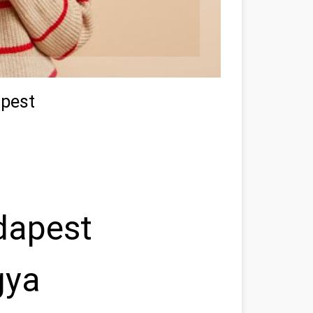
apest
dapest
gya