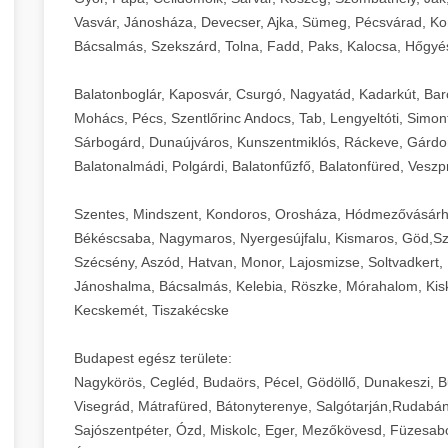
Vasvár, Jánosháza, Devecser, Ajka, Sümeg, Pécsvárad, Ko
Bácsalmás, Szekszárd, Tolna, Fadd, Paks, Kalocsa, Hőgyé
Balatonboglár, Kaposvár, Csurgó, Nagyatád, Kadarkút, Barcs,
Mohács, Pécs, Szentlőrinc Andocs, Tab, Lengyeltóti, Simont
Sárbogárd, Dunaújváros, Kunszentmiklós, Ráckeve, Gárdony
Balatonalmádi, Polgárdi, Balatonfűzfő, Balatonfüred, Veszp
Szentes, Mindszent, Kondoros, Orosháza, Hódmezővásárh
Békéscsaba, Nagymaros, Nyergesújfalu, Kismaros, Göd,Sz
Szécsény, Aszód, Hatvan, Monor, Lajosmizse, Soltvadkert, 
Jánoshalma, Bácsalmás, Kelebia, Röszke, Mórahalom, Kisk
Kecskemét, Tiszakécske
Budapest egész területe:
Nagykörös, Cegléd, Budaörs, Pécel, Gödöllő, Dunakeszi, 
Visegrád, Mátrafüred, Bátonyterenye, Salgótarján,Rudabán
Sajószentpéter, Ózd, Miskolc, Eger, Mezőkövesd, Füzesabo