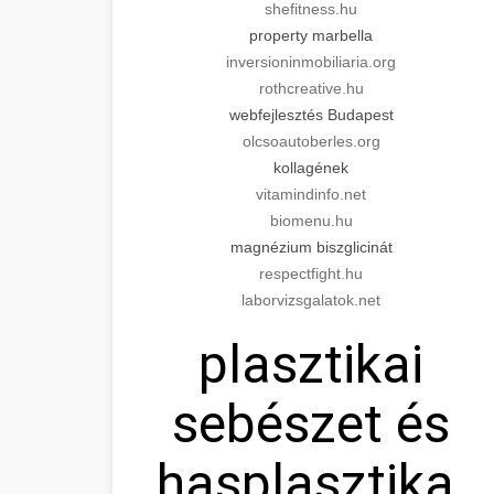
shefitness.hu
property marbella
inversioninmobiliaria.org
rothcreative.hu
webfejlesztés Budapest
olcsoautoberles.org
kollagének
vitamindinfo.net
biomenu.hu
magnézium biszglicinát
respectfight.hu
laborvizsgalatok.net
plasztikai
sebészet és
hasplasztika,