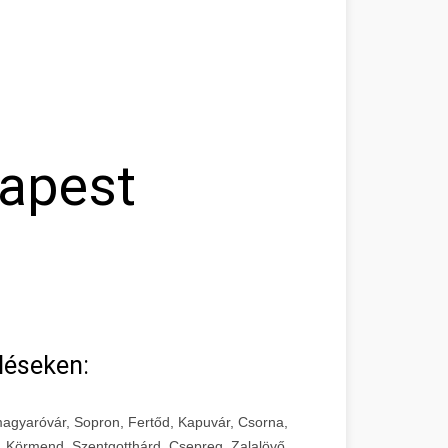
dapest
léseken:
agyaróvár, Sopron, Fertőd, Kapuvár, Csorna,
, Körmend, Szentgotthárd, Csepreg, Zalalövő,