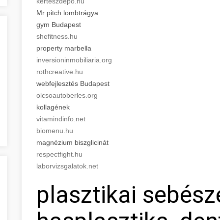
kerteszdepo.hu
Mr pitch lombtrágya
gym Budapest
shefitness.hu
property marbella
inversioninmobiliaria.org
rothcreative.hu
webfejlesztés Budapest
olcsoautoberles.org
kollagének
vitamindinfo.net
biomenu.hu
magnézium biszglicinát
respectfight.hu
laborvizsgalatok.net
plasztikai sebész