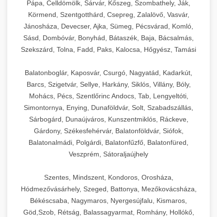
Pápa, Celldömölk, Sárvár, Kőszeg, Szombathely, Ják,
Körmend, Szentgotthárd, Csepreg, Zalalövő, Vasvár,
Jánosháza, Devecser, Ajka, Sümeg, Pécsvárad, Komló,
Sásd, Dombóvár, Bonyhád, Bátaszék, Baja, Bácsalmás,
Szekszárd, Tolna, Fadd, Paks, Kalocsa, Hőgyész, Tamási
Balatonboglár, Kaposvár, Csurgó, Nagyatád, Kadarkút,
Barcs, Szigetvár, Sellye, Harkány, Siklós, Villány, Bóly,
Mohács, Pécs, Szentlőrinc Andocs, Tab, Lengyeltóti,
Simontornya, Enying, Dunaföldvár, Solt, Szabadszállás,
Sárbogárd, Dunaújváros, Kunszentmiklós, Ráckeve,
Gárdony, Székesfehérvár, Balatonföldvár, Siófok,
Balatonalmádi, Polgárdi, Balatonfűzfő, Balatonfüred,
Veszprém, Sátoraljaújhely
Szentes, Mindszent, Kondoros, Orosháza,
Hódmezővásárhely, Szeged, Battonya, Mezőkovácsháza,
Békéscsaba, Nagymaros, Nyergesújfalu, Kismaros,
Göd,Szob, Rétság, Balassagyarmat, Romhány, Hollókő,