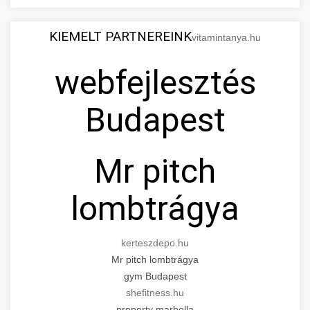
KIEMELT PARTNEREINK
vitamintanya.hu
webfejlesztés
Budapest
Mr pitch
lombtrágya
kerteszdepo.hu
Mr pitch lombtrágya
gym Budapest
shefitness.hu
property marbella