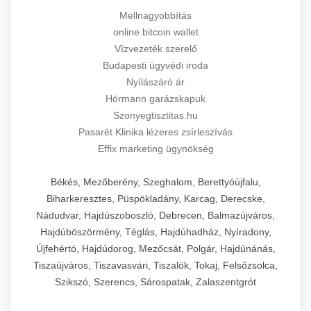
Mellnagyobbítás
online bitcoin wallet
Vízvezeték szerelő
Budapesti ügyvédi iroda
Nyílászáró ár
Hörmann garázskapuk
Szonyegtisztitas.hu
Pasarét Klinika lézeres zsírleszívás
Effix marketing ügynökség
Békés, Mezőberény, Szeghalom, Berettyóújfalu,
Biharkeresztes, Püspökladány, Karcag, Derecske,
Nádudvar, Hajdúszoboszló, Debrecen, Balmazújváros,
Hajdúböszörmény, Téglás, Hajdúhadház, Nyíradony,
Újfehértó, Hajdúdorog, Mezőcsát, Polgár, Hajdúnánás,
Tiszaújváros, Tiszavasvári, Tiszalök, Tokaj, Felsőzsolca,
Szikszó, Szerencs, Sárospatak, Zalaszentgrót