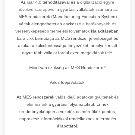
Az ipar 4.0 térhódításával és
a digitalizáció egyre
növekvő szerepével
a gyártási vállalatok számára az
MES rendszerek (Manufacturing Execution System)
váltak elengedhetetlen eszközzé
a hatékonyabb és
versenyképesebb termelési folyamatok
kialakításában.
Ez a cikk bemutatja az MES rendszer jelentőségét és
azokat a kulcsfontosságú tényezőket, amelyek miatt
egyre több vállalat fordul ezen megoldások felé.
Miért van szükség az MES Rendszerre?
Valós Idejű Adatok:
Az MES rendszerek
valós idejű adatokat gyűjtenek és
elemeznek
a gyártási folyamatokról. Ennek
eredményeképpen a vezetők és mérnökök pontos,
naprakész információkkal rendelkeznek a termelés
állapotáról.