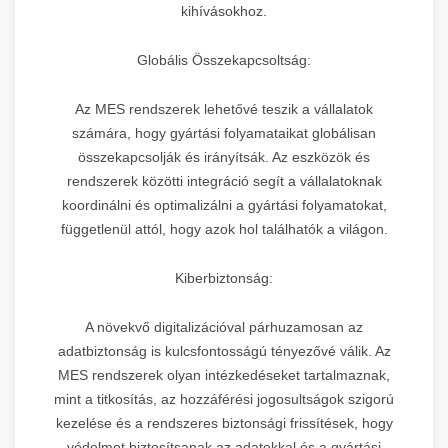
kihívásokhoz.
Globális Összekapcsoltság:
Az MES rendszerek lehetővé teszik a vállalatok
számára, hogy gyártási folyamataikat globálisan
összekapcsolják és irányítsák. Az eszközök és
rendszerek közötti integráció segít a vállalatoknak
koordinálni és optimalizálni a gyártási folyamatokat,
függetlenül attól, hogy azok hol találhatók a világon.
Kiberbiztonság:
A növekvő digitalizációval párhuzamosan az
adatbiztonság is kulcsfontosságú tényezővé válik. Az
MES rendszerek olyan intézkedéseket tartalmaznak,
mint a titkosítás, az hozzáférési jogosultságok szigorú
kezelése és a rendszeres biztonsági frissítések, hogy
védelmet biztosítsanak az adatokkal és a gyártási