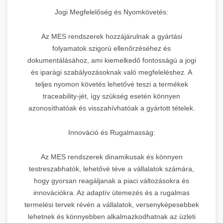
Jogi Megfelelőség és Nyomkövetés:
Az MES rendszerek hozzájárulnak a gyártási
folyamatok szigorú ellenőrzéséhez és
dokumentálásához, ami kiemelkedő fontosságú a jogi
és iparági szabályozásoknak való megfeleléshez. A
teljes nyomon követés lehetővé teszi a termékek
traceability-jét, így szükség esetén könnyen
azonosíthatóak és visszahívhatóak a gyártott tételek.
Innováció és Rugalmasság:
Az MES rendszerek dinamikusak és könnyen
testreszabhatók, lehetővé téve a vállalatok számára,
hogy gyorsan reagáljanak a piaci változásokra és
innovációkra. Az adaptív ütemezés és a rugalmas
termelési tervek révén a vállalatok, versenyképesebbek
lehetnek és könnyebben alkalmazkodhatnak az üzleti