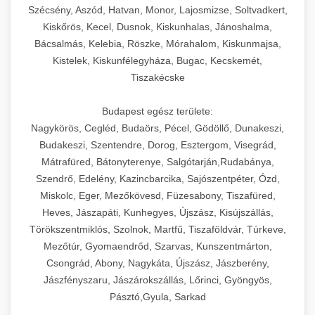
Szécsény, Aszód, Hatvan, Monor, Lajosmizse, Soltvadkert,
Kiskőrös, Kecel, Dusnok, Kiskunhalas, Jánoshalma,
Bácsalmás, Kelebia, Röszke, Mórahalom, Kiskunmajsa,
Kistelek, Kiskunfélegyháza, Bugac, Kecskemét,
Tiszakécske
Budapest egész területe:
Nagykörös, Cegléd, Budaörs, Pécel, Gödöllő, Dunakeszi,
Budakeszi, Szentendre, Dorog, Esztergom, Visegrád,
Mátrafüred, Bátonyterenye, Salgótarján,Rudabánya,
Szendrő, Edelény, Kazincbarcika, Sajószentpéter, Ózd,
Miskolc, Eger, Mezőkövesd, Füzesabony, Tiszafüred,
Heves, Jászapáti, Kunhegyes, Újszász, Kisújszállás,
Törökszentmiklós, Szolnok, Martfű, Tiszaföldvár, Túrkeve,
Mezőtúr, Gyomaendrőd, Szarvas, Kunszentmárton,
Csongrád, Abony, Nagykáta, Újszász, Jászberény,
Jászfényszaru, Jászárokszállás, Lőrinci, Gyöngyös,
Pásztó,Gyula, Sarkad