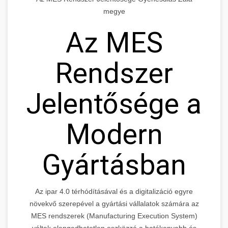
megye
Az MES
Rendszer
Jelentősége a
Modern
Gyártásban
Az ipar 4.0 térhódításával és a digitalizáció egyre
növekvő szerepével a gyártási vállalatok számára az
MES rendszerek (Manufacturing Execution System)
váltak elengedhetetlen eszközzé a hatékonyabb és