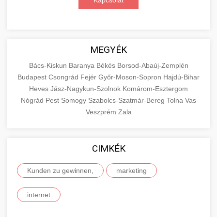
Kapcsolat
MEGYÉK
Bács-Kiskun
Baranya
Békés
Borsod-Abaúj-Zemplén
Budapest
Csongrád
Fejér
Győr-Moson-Sopron
Hajdú-Bihar
Heves
Jász-Nagykun-Szolnok
Komárom-Esztergom
Nógrád
Pest
Somogy
Szabolcs-Szatmár-Bereg
Tolna
Vas
Veszprém
Zala
CIMKÉK
Kunden zu gewinnen,
marketing
internet