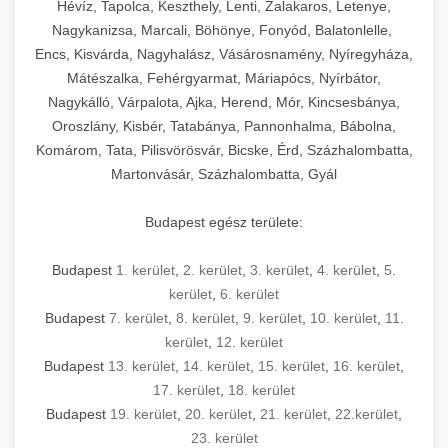
Hévíz, Tapolca, Keszthely, Lenti, Zalakaros, Letenye,
Nagykanizsa, Marcali, Böhönye, Fonyód, Balatonlelle,
Encs, Kisvárda, Nagyhalász, Vásárosnamény, Nyíregyháza,
Mátészalka, Fehérgyarmat, Máriapócs, Nyírbátor,
Nagykálló, Várpalota, Ajka, Herend, Mór, Kincsesbánya,
Oroszlány, Kisbér, Tatabánya, Pannonhalma, Bábolna,
Komárom, Tata, Pilisvörösvár, Bicske, Érd, Százhalombatta,
Martonvásár, Százhalombatta, Gyál
Budapest egész területe:
Budapest
1. kerület
,
2. kerület
,
3. kerület
,
4. kerület
,
5.
kerület
,
6. kerület
Budapest
7. kerület
,
8. kerület
,
9. kerület
,
10. kerület
,
11.
kerület
,
12. kerület
Budapest
13. kerület
,
14. kerület
,
15. kerület
,
16. kerület
,
17. kerület
,
18. kerület
Budapest
19. kerület
,
20. kerület
,
21. kerület
,
22.kerület
,
23. kerület