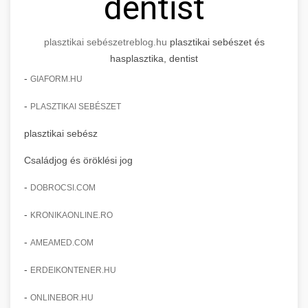
dentist
plasztikai sebészet
reblog.hu
plasztikai sebészet és
hasplasztika, dentist
-
GIAFORM.HU
-
PLASZTIKAI SEBÉSZET
plasztikai sebész
Családjog és öröklési jog
-
DOBROCSI.COM
-
KRONIKAONLINE.RO
-
AMEAMED.COM
-
ERDEIKONTENER.HU
-
ONLINEBOR.HU