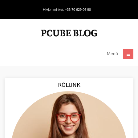
Hívjon minket: +36 70 629 06 90
Menü
RÓLUNK