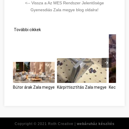
<-- Vissza a Az MES Rendszer Jelentősége
Gyenesdiás Zala megye blog oldalra!
További cikkek
Bútor árak Zala megye
Kárpittisztítás Zala megye
Kecskemét,
Copyright © 2021
Roth Creative |
webáruház készítés