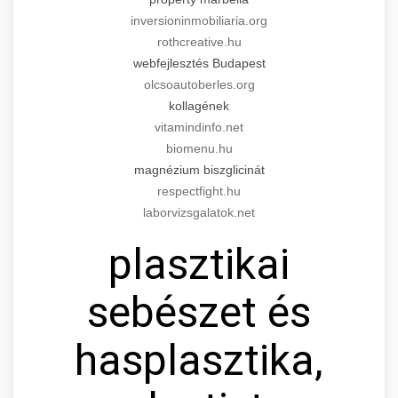
inversioninmobiliaria.org
rothcreative.hu
webfejlesztés Budapest
olcsoautoberles.org
kollagének
vitamindinfo.net
biomenu.hu
magnézium biszglicinát
respectfight.hu
laborvizsgalatok.net
plasztikai
sebészet és
hasplasztika,