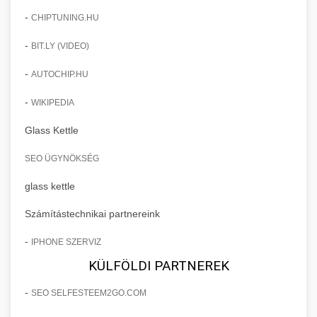
-
CHIPTUNING.HU
-
BIT.LY (VIDEO)
-
AUTOCHIP.HU
-
WIKIPEDIA
Glass Kettle
SEO ÜGYNÖKSÉG
glass kettle
Számítástechnikai partnereink
-
IPHONE SZERVIZ
KÜLFÖLDI PARTNEREK
-
SEO SELFESTEEM2GO.COM