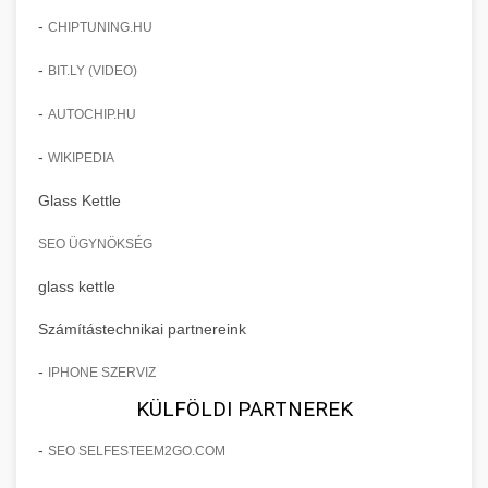
-
CHIPTUNING.HU
-
BIT.LY (VIDEO)
-
AUTOCHIP.HU
-
WIKIPEDIA
Glass Kettle
SEO ÜGYNÖKSÉG
glass kettle
Számítástechnikai partnereink
-
IPHONE SZERVIZ
KÜLFÖLDI PARTNEREK
-
SEO SELFESTEEM2GO.COM