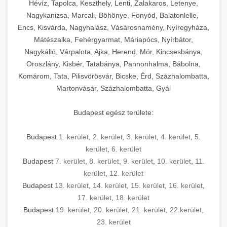
Hévíz, Tapolca, Keszthely, Lenti, Zalakaros, Letenye,
Nagykanizsa, Marcali, Böhönye, Fonyód, Balatonlelle,
Encs, Kisvárda, Nagyhalász, Vásárosnamény, Nyíregyháza,
Mátészalka, Fehérgyarmat, Máriapócs, Nyírbátor,
Nagykálló, Várpalota, Ajka, Herend, Mór, Kincsesbánya,
Oroszlány, Kisbér, Tatabánya, Pannonhalma, Bábolna,
Komárom, Tata, Pilisvörösvár, Bicske, Érd, Százhalombatta,
Martonvásár, Százhalombatta, Gyál
Budapest egész területe:
Budapest
1. kerület
,
2. kerület
,
3. kerület
,
4. kerület
,
5.
kerület
,
6. kerület
Budapest
7. kerület
,
8. kerület
,
9. kerület
,
10. kerület
,
11.
kerület
,
12. kerület
Budapest
13. kerület
,
14. kerület
,
15. kerület
,
16. kerület
,
17. kerület
,
18. kerület
Budapest
19. kerület
,
20. kerület
,
21. kerület
,
22.kerület
,
23. kerület