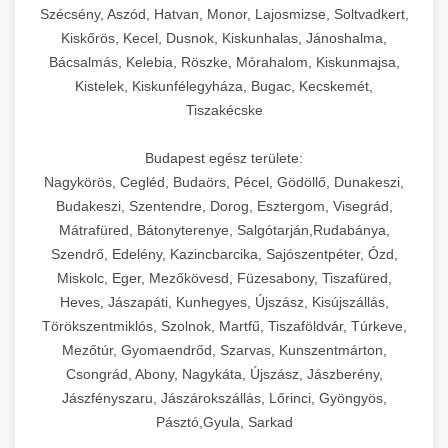
Szécsény, Aszód, Hatvan, Monor, Lajosmizse, Soltvadkert,
Kiskőrös, Kecel, Dusnok, Kiskunhalas, Jánoshalma,
Bácsalmás, Kelebia, Röszke, Mórahalom, Kiskunmajsa,
Kistelek, Kiskunfélegyháza, Bugac, Kecskemét,
Tiszakécske
Budapest egész területe:
Nagykörös, Cegléd, Budaörs, Pécel, Gödöllő, Dunakeszi,
Budakeszi, Szentendre, Dorog, Esztergom, Visegrád,
Mátrafüred, Bátonyterenye, Salgótarján,Rudabánya,
Szendrő, Edelény, Kazincbarcika, Sajószentpéter, Ózd,
Miskolc, Eger, Mezőkövesd, Füzesabony, Tiszafüred,
Heves, Jászapáti, Kunhegyes, Újszász, Kisújszállás,
Törökszentmiklós, Szolnok, Martfű, Tiszaföldvár, Túrkeve,
Mezőtúr, Gyomaendrőd, Szarvas, Kunszentmárton,
Csongrád, Abony, Nagykáta, Újszász, Jászberény,
Jászfényszaru, Jászárokszállás, Lőrinci, Gyöngyös,
Pásztó,Gyula, Sarkad