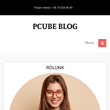
Hívjon minket: +36 70 629 06 90
Menü
RÓLUNK