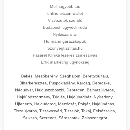
Mellnagyobbítás
online bitcoin wallet
Vízvezeték szerelő
Budapesti ügyvédi iroda
Nyílászáró ár
Hörmann garázskapuk
Szonyegtisztitas.hu
Pasarét Klinika lézeres zsírleszívás
Effix marketing ügynökség
Békés, Mezőberény, Szeghalom, Berettyóújfalu,
Biharkeresztes, Püspökladány, Karcag, Derecske,
Nádudvar, Hajdúszoboszló, Debrecen, Balmazújváros,
Hajdúböszörmény, Téglás, Hajdúhadház, Nyíradony,
Újfehértó, Hajdúdorog, Mezőcsát, Polgár, Hajdúnánás,
Tiszaújváros, Tiszavasvári, Tiszalök, Tokaj, Felsőzsolca,
Szikszó, Szerencs, Sárospatak, Zalaszentgrót