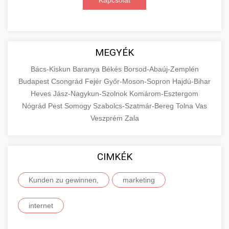
Kapcsolat
MEGYÉK
Bács-Kiskun
Baranya
Békés
Borsod-Abaúj-Zemplén
Budapest
Csongrád
Fejér
Győr-Moson-Sopron
Hajdú-Bihar
Heves
Jász-Nagykun-Szolnok
Komárom-Esztergom
Nógrád
Pest
Somogy
Szabolcs-Szatmár-Bereg
Tolna
Vas
Veszprém
Zala
CIMKÉK
Kunden zu gewinnen,
marketing
internet