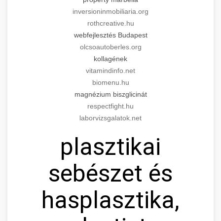
inversioninmobiliaria.org
rothcreative.hu
webfejlesztés Budapest
olcsoautoberles.org
kollagének
vitamindinfo.net
biomenu.hu
magnézium biszglicinát
respectfight.hu
laborvizsgalatok.net
plasztikai
sebészet és
hasplasztika,