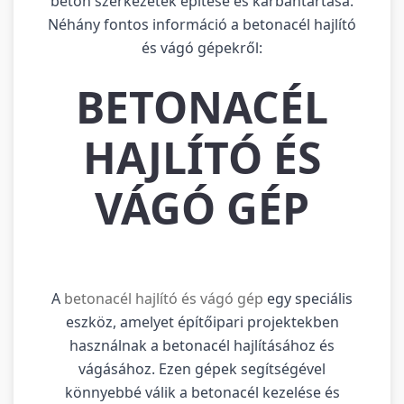
beton szerkezetek építése és karbantartása.
Néhány fontos információ a betonacél hajlító
és vágó gépekről:
BETONACÉL
HAJLÍTÓ ÉS
VÁGÓ GÉP
A
betonacél hajlító és vágó gép
egy speciális
eszköz, amelyet építőipari projektekben
használnak a betonacél hajlításához és
vágásához. Ezen gépek segítségével
könnyebbé válik a betonacél kezelése és