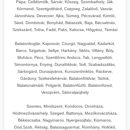
Pápa, Celldömölk, Sárvár, Kőszeg, Szombathely, Ják,
Körmend, Szentgotthárd, Csepreg, Zalalövő, Vasvár,
Jánosháza, Devecser, Ajka, Sümeg, Pécsvárad, Komló,
Sásd, Dombóvár, Bonyhád, Bátaszék, Baja, Bácsalmás,
Szekszárd, Tolna, Fadd, Paks, Kalocsa, Hőgyész, Tamási
Balatonboglár, Kaposvár, Csurgó, Nagyatád, Kadarkút,
Barcs, Szigetvár, Sellye, Harkány, Siklós, Villány, Bóly,
Mohács, Pécs, Szentlőrinc Andocs, Tab, Lengyeltóti,
Simontornya, Enying, Dunaföldvár, Solt, Szabadszállás,
Sárbogárd, Dunaújváros, Kunszentmiklós, Ráckeve,
Gárdony, Székesfehérvár, Balatonföldvár, Siófok,
Balatonalmádi, Polgárdi, Balatonfűzfő, Balatonfüred,
Veszprém, Sátoraljaújhely
Szentes, Mindszent, Kondoros, Orosháza,
Hódmezővásárhely, Szeged, Battonya, Mezőkovácsháza,
Békéscsaba, Nagymaros, Nyergesújfalu, Kismaros,
Göd,Szob, Rétság, Balassagyarmat, Romhány, Hollókő,