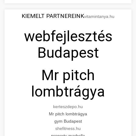
KIEMELT PARTNEREINK
vitamintanya.hu
webfejlesztés
Budapest
Mr pitch
lombtrágya
kerteszdepo.hu
Mr pitch lombtrágya
gym Budapest
shefitness.hu
property marbella