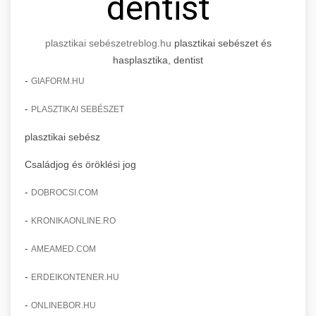
dentist
plasztikai sebészet
reblog.hu
plasztikai sebészet és
hasplasztika, dentist
-
GIAFORM.HU
-
PLASZTIKAI SEBÉSZET
plasztikai sebész
Családjog és öröklési jog
-
DOBROCSI.COM
-
KRONIKAONLINE.RO
-
AMEAMED.COM
-
ERDEIKONTENER.HU
-
ONLINEBOR.HU