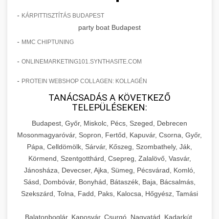
-
KÁRPITTISZTÍTÁS BUDAPEST
party boat Budapest
-
MMC CHIPTUNING
-
ONLINEMARKETING101.SYNTHASITE.COM
-
PROTEIN WEBSHOP COLLAGEN: KOLLAGÉN
TANÁCSADÁS A KÖVETKEZŐ
TELEPÜLÉSEKEN:
Budapest, Győr, Miskolc, Pécs, Szeged, Debrecen
Mosonmagyaróvár, Sopron, Fertőd, Kapuvár, Csorna, Győr,
Pápa, Celldömölk, Sárvár, Kőszeg, Szombathely, Ják,
Körmend, Szentgotthárd, Csepreg, Zalalövő, Vasvár,
Jánosháza, Devecser, Ajka, Sümeg, Pécsvárad, Komló,
Sásd, Dombóvár, Bonyhád, Bátaszék, Baja, Bácsalmás,
Szekszárd, Tolna, Fadd, Paks, Kalocsa, Hőgyész, Tamási
Balatonboglár, Kaposvár, Csurgó, Nagyatád, Kadarkút,