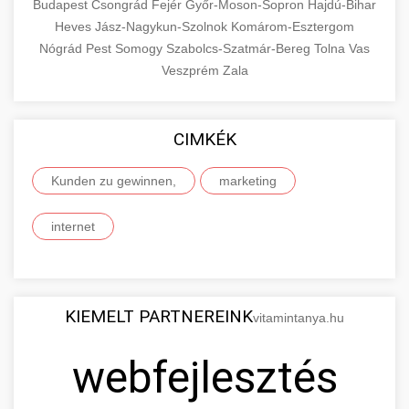
Budapest
Csongrád
Fejér
Győr-Moson-Sopron
Hajdú-Bihar
Heves
Jász-Nagykun-Szolnok
Komárom-Esztergom
Nógrád
Pest
Somogy
Szabolcs-Szatmár-Bereg
Tolna
Vas
Veszprém
Zala
CIMKÉK
Kunden zu gewinnen,
marketing
internet
KIEMELT PARTNEREINK
vitamintanya.hu
webfejlesztés