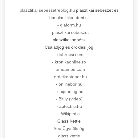
plasztikai sebészet
reblog.hu
plasztikai sebészet és
hasplasztika, dentist
-
giaform.hu
-
plasztikai sebészet
plasztikai sebész
Családjog és öröklési jog
-
dobrocsi.com
-
kronikaonline.ro
-
ameamed.com
-
erdeikontener.hu
-
onlinebor.hu
-
chiptuning.hu
-
Bit.ly (video)
-
autochip.hu
-
Wikipedia
Glass Kettle
Seo Ügynökség
glass kettle