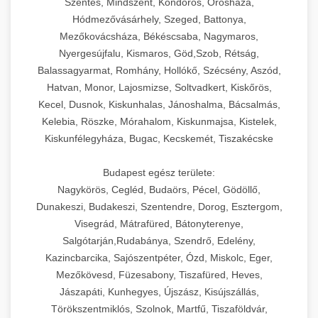
Szentes, Mindszent, Kondoros, Orosháza,
Hódmezővásárhely, Szeged, Battonya,
Mezőkovácsháza, Békéscsaba, Nagymaros,
Nyergesújfalu, Kismaros, Göd,Szob, Rétság,
Balassagyarmat, Romhány, Hollókő, Szécsény, Aszód,
Hatvan, Monor, Lajosmizse, Soltvadkert, Kiskőrös,
Kecel, Dusnok, Kiskunhalas, Jánoshalma, Bácsalmás,
Kelebia, Röszke, Mórahalom, Kiskunmajsa, Kistelek,
Kiskunfélegyháza, Bugac, Kecskemét, Tiszakécske
Budapest egész területe:
Nagykörös, Cegléd, Budaörs, Pécel, Gödöllő,
Dunakeszi, Budakeszi, Szentendre, Dorog, Esztergom,
Visegrád, Mátrafüred, Bátonyterenye,
Salgótarján,Rudabánya, Szendrő, Edelény,
Kazincbarcika, Sajószentpéter, Ózd, Miskolc, Eger,
Mezőkövesd, Füzesabony, Tiszafüred, Heves,
Jászapáti, Kunhegyes, Újszász, Kisújszállás,
Törökszentmiklós, Szolnok, Martfű, Tiszaföldvár,