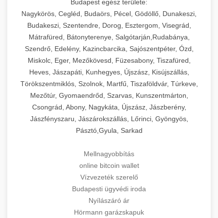
Budapest egész területe:
Nagykörös, Cegléd, Budaörs, Pécel, Gödöllő, Dunakeszi,
Budakeszi, Szentendre, Dorog, Esztergom, Visegrád,
Mátrafüred, Bátonyterenye, Salgótarján,Rudabánya,
Szendrő, Edelény, Kazincbarcika, Sajószentpéter, Ózd,
Miskolc, Eger, Mezőkövesd, Füzesabony, Tiszafüred,
Heves, Jászapáti, Kunhegyes, Újszász, Kisújszállás,
Törökszentmiklós, Szolnok, Martfű, Tiszaföldvár, Túrkeve,
Mezőtúr, Gyomaendrőd, Szarvas, Kunszentmárton,
Csongrád, Abony, Nagykáta, Újszász, Jászberény,
Jászfényszaru, Jászárokszállás, Lőrinci, Gyöngyös,
Pásztó,Gyula, Sarkad
Mellnagyobbítás
online bitcoin wallet
Vízvezeték szerelő
Budapesti ügyvédi iroda
Nyílászáró ár
Hörmann garázskapuk