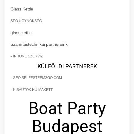
Glass Kettle
SEO ÜGYNÖKSÉG
glass kettle
Számítástechnikai partnereink
-
IPHONE SZERVIZ
KÜLFÖLDI PARTNEREK
-
SEO SELFESTEEM2GO.COM
-
KISAUTOK.HU MAKETT
Boat Party
Budapest