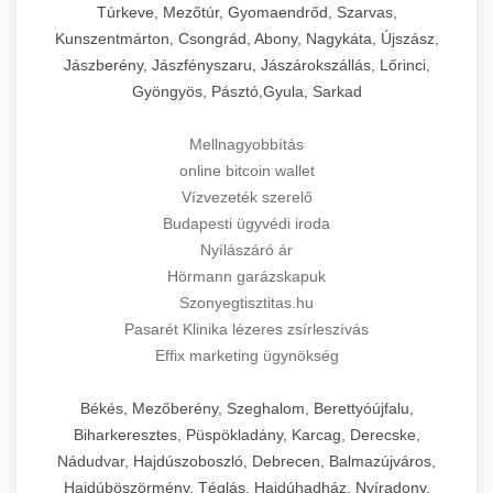
Túrkeve, Mezőtúr, Gyomaendrőd, Szarvas,
Kunszentmárton, Csongrád, Abony, Nagykáta, Újszász,
Jászberény, Jászfényszaru, Jászárokszállás, Lőrinci,
Gyöngyös, Pásztó,Gyula, Sarkad
Mellnagyobbítás
online bitcoin wallet
Vízvezeték szerelő
Budapesti ügyvédi iroda
Nyílászáró ár
Hörmann garázskapuk
Szonyegtisztitas.hu
Pasarét Klinika lézeres zsírleszívás
Effix marketing ügynökség
Békés, Mezőberény, Szeghalom, Berettyóújfalu,
Biharkeresztes, Püspökladány, Karcag, Derecske,
Nádudvar, Hajdúszoboszló, Debrecen, Balmazújváros,
Hajdúböszörmény, Téglás, Hajdúhadház, Nyíradony,