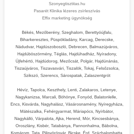
Szonyegtisztitas.hu
Pasarét Klinika lézeres zsírleszívás
Effix marketing ügynökség
Békés, Mezőberény, Szeghalom, Berettyóújfalu,
Biharkeresztes, Püspökladány, Karcag, Derecske,
Nádudvar, Hajdúszoboszló, Debrecen, Balmazújváros,
Hajdúböszörmény, Téglás, Hajdúhadház, Nyíradony,
Újfehértó, Hajdúdorog, Mezőcsát, Polgár, Hajdúnánás,
Tiszaújváros, Tiszavasvári, Tiszalök, Tokaj, Felsőzsolca,
Szikszó, Szerencs, Sárospatak, Zalaszentgrót
Hévíz, Tapolca, Keszthely, Lenti, Zalakaros, Letenye,
Nagykanizsa, Marcali, Böhönye, Fonyód, Balatonlelle,
Encs, Kisvárda, Nagyhalász, Vásárosnamény, Nyíregyháza,
Mátészalka, Fehérgyarmat, Máriapócs, Nyírbátor,
Nagykálló, Várpalota, Ajka, Herend, Mór, Kincsesbánya,
Oroszlány, Kisbér, Tatabánya, Pannonhalma, Bábolna,
Komárom, Tata, Pilisvörösvár, Bicske, Érd, Százhalombatta,