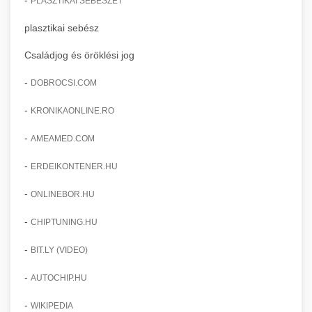
PLASZTIKAI SEBÉSZET
plasztikai sebész
Családjog és öröklési jog
-
DOBROCSI.COM
-
KRONIKAONLINE.RO
-
AMEAMED.COM
-
ERDEIKONTENER.HU
-
ONLINEBOR.HU
-
CHIPTUNING.HU
-
BIT.LY (VIDEO)
-
AUTOCHIP.HU
-
WIKIPEDIA