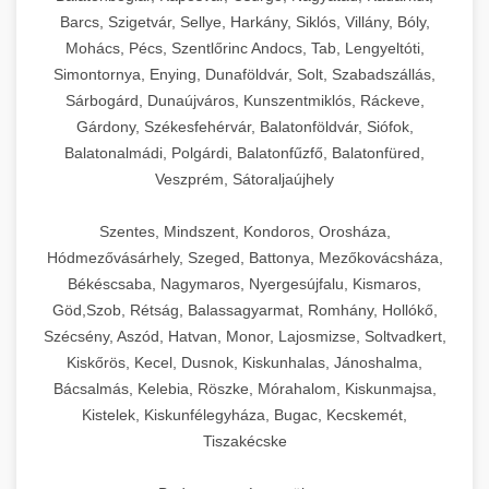
Barcs, Szigetvár, Sellye, Harkány, Siklós, Villány, Bóly,
Mohács, Pécs, Szentlőrinc Andocs, Tab, Lengyeltóti,
Simontornya, Enying, Dunaföldvár, Solt, Szabadszállás,
Sárbogárd, Dunaújváros, Kunszentmiklós, Ráckeve,
Gárdony, Székesfehérvár, Balatonföldvár, Siófok,
Balatonalmádi, Polgárdi, Balatonfűzfő, Balatonfüred,
Veszprém, Sátoraljaújhely
Szentes, Mindszent, Kondoros, Orosháza,
Hódmezővásárhely, Szeged, Battonya, Mezőkovácsháza,
Békéscsaba, Nagymaros, Nyergesújfalu, Kismaros,
Göd,Szob, Rétság, Balassagyarmat, Romhány, Hollókő,
Szécsény, Aszód, Hatvan, Monor, Lajosmizse, Soltvadkert,
Kiskőrös, Kecel, Dusnok, Kiskunhalas, Jánoshalma,
Bácsalmás, Kelebia, Röszke, Mórahalom, Kiskunmajsa,
Kistelek, Kiskunfélegyháza, Bugac, Kecskemét,
Tiszakécske