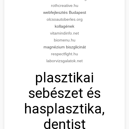
rothcreative.hu
webfejlesztés Budapest
olcsoautoberles.org
kollagének
vitamindinfo.net
biomenu.hu
magnézium biszglicinát
respectfight.hu
laborvizsgalatok.net
plasztikai
sebészet és
hasplasztika,
dentist