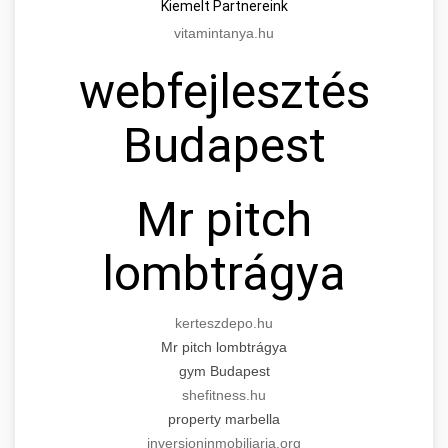
Kiemelt Partnereink
vitamintanya.hu
webfejlesztés
Budapest
Mr pitch
lombtrágya
kerteszdepo.hu
Mr pitch lombtrágya
gym Budapest
shefitness.hu
property marbella
inversioninmobiliaria.org