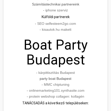
Számítástechnikai partnereink
-
iphone szerviz
Külföldi partnerek
-
SEO selfesteem2go.com
-
kisautok.hu makett
Boat Party
Budapest
-
kárpittisztítás Budapest
party boat Budapest
-
MMC chiptuning
-
onlinemarketing101.synthasite.com
-
protein webshop collagen: kollagén
TANÁCSADÁS a következő településeken: