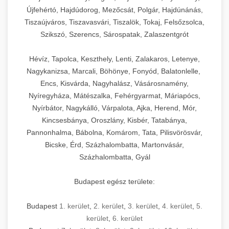
Újfehértó, Hajdúdorog, Mezőcsát, Polgár, Hajdúnánás,
Tiszaújváros, Tiszavasvári, Tiszalök, Tokaj, Felsőzsolca,
Szikszó, Szerencs, Sárospatak, Zalaszentgrót
Hévíz, Tapolca, Keszthely, Lenti, Zalakaros, Letenye,
Nagykanizsa, Marcali, Böhönye, Fonyód, Balatonlelle,
Encs, Kisvárda, Nagyhalász, Vásárosnamény,
Nyíregyháza, Mátészalka, Fehérgyarmat, Máriapócs,
Nyírbátor, Nagykálló, Várpalota, Ajka, Herend, Mór,
Kincsesbánya, Oroszlány, Kisbér, Tatabánya,
Pannonhalma, Bábolna, Komárom, Tata, Pilisvörösvár,
Bicske, Érd, Százhalombatta, Martonvásár,
Százhalombatta, Gyál
Budapest egész területe:
Budapest
1. kerület
,
2. kerület
,
3. kerület
,
4. kerület
,
5.
kerület
,
6. kerület