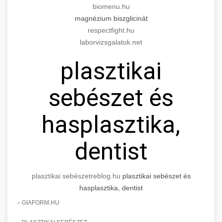
biomenu.hu
magnézium biszglicinát
respectfight.hu
laborvizsgalatok.net
plasztikai
sebészet és
hasplasztika,
dentist
plasztikai sebészet
reblog.hu
plasztikai sebészet és
hasplasztika, dentist
-
GIAFORM.HU
-