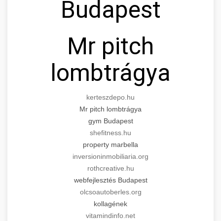
Budapest
Mr pitch
lombtrágya
kerteszdepo.hu
Mr pitch lombtrágya
gym Budapest
shefitness.hu
property marbella
inversioninmobiliaria.org
rothcreative.hu
webfejlesztés Budapest
olcsoautoberles.org
kollagének
vitamindinfo.net