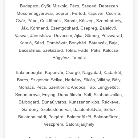
Budapest, Győr, Miskolc, Pécs, Szeged, Debrecen
Mosonmagyaróvár, Sopron, Fertőd, Kapuvár, Csorna,
Győr, Pápa, Celldömölk, Sárvár, Kőszeg, Szombathely,
Ják, Körmend, Szentgotthárd, Csepreg, Zalalövő,
Vasvár, Jánosháza, Devecser, Ajka, Sümeg, Pécsvárad,
Komló, Sásd, Dombóvár, Bonyhád, Bátaszék, Baja,
Bácsalmás, Szekszárd, Tolna, Fadd, Paks, Kalocsa,
Hőgyész, Tamási
Balatonboglár, Kaposvár, Csurgó, Nagyatád, Kadarkút,
Barcs, Szigetvár, Sellye, Harkány, Siklós, Villány, Bóly,
Mohács, Pécs, Szentlőrinc Andocs, Tab, Lengyeltóti,
Simontornya, Enying, Dunaföldvár, Solt, Szabadszállás,
Sárbogárd, Dunaújváros, Kunszentmiklós, Ráckeve,
Gárdony, Székesfehérvár, Balatonföldvár, Siófok,
Balatonalmádi, Polgárdi, Balatonfűzfő, Balatonfüred,
Veszprém, Sátoraljaújhely