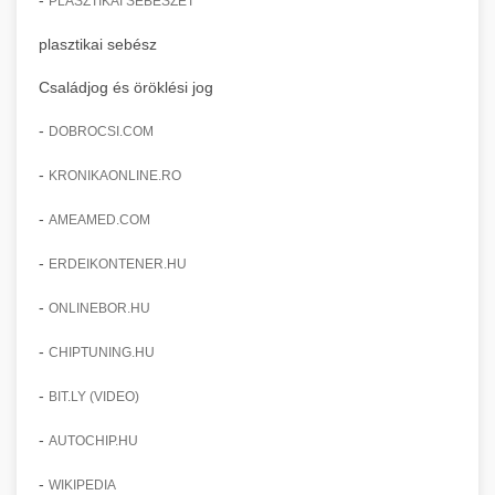
PLASZTIKAI SEBÉSZET
plasztikai sebész
Családjog és öröklési jog
-
DOBROCSI.COM
-
KRONIKAONLINE.RO
-
AMEAMED.COM
-
ERDEIKONTENER.HU
-
ONLINEBOR.HU
-
CHIPTUNING.HU
-
BIT.LY (VIDEO)
-
AUTOCHIP.HU
-
WIKIPEDIA