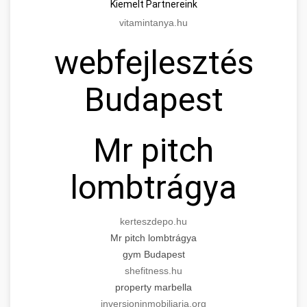
Kiemelt Partnereink
vitamintanya.hu
webfejlesztés
Budapest
Mr pitch
lombtrágya
kerteszdepo.hu
Mr pitch lombtrágya
gym Budapest
shefitness.hu
property marbella
inversioninmobiliaria.org