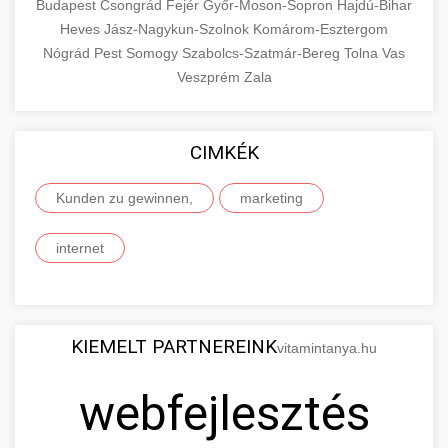
Budapest
Csongrád
Fejér
Győr-Moson-Sopron
Hajdú-Bihar
Heves
Jász-Nagykun-Szolnok
Komárom-Esztergom
Nógrád
Pest
Somogy
Szabolcs-Szatmár-Bereg
Tolna
Vas
Veszprém
Zala
CIMKÉK
Kunden zu gewinnen,
marketing
internet
KIEMELT PARTNEREINK
vitamintanya.hu
webfejlesztés