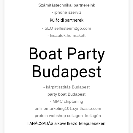
Számítástechnikai partnereink
-
iphone szerviz
Külföldi partnerek
-
SEO selfesteem2go.com
-
kisautok.hu makett
Boat Party
Budapest
-
kárpittisztítás Budapest
party boat Budapest
-
MMC chiptuning
-
onlinemarketing101.synthasite.com
-
protein webshop collagen: kollagén
TANÁCSADÁS a következő településeken: