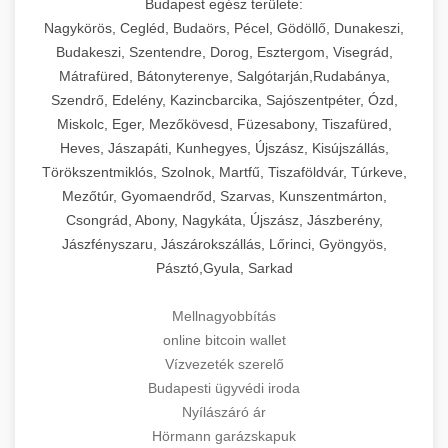
Budapest egész területe:
Nagykörös, Cegléd, Budaörs, Pécel, Gödöllő, Dunakeszi,
Budakeszi, Szentendre, Dorog, Esztergom, Visegrád,
Mátrafüred, Bátonyterenye, Salgótarján,Rudabánya,
Szendrő, Edelény, Kazincbarcika, Sajószentpéter, Ózd,
Miskolc, Eger, Mezőkövesd, Füzesabony, Tiszafüred,
Heves, Jászapáti, Kunhegyes, Újszász, Kisújszállás,
Törökszentmiklós, Szolnok, Martfű, Tiszaföldvár, Túrkeve,
Mezőtúr, Gyomaendrőd, Szarvas, Kunszentmárton,
Csongrád, Abony, Nagykáta, Újszász, Jászberény,
Jászfényszaru, Jászárokszállás, Lőrinci, Gyöngyös,
Pásztó,Gyula, Sarkad
Mellnagyobbítás
online bitcoin wallet
Vízvezeték szerelő
Budapesti ügyvédi iroda
Nyílászáró ár
Hörmann garázskapuk