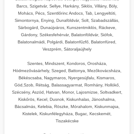
Barcs, Szigetvár, Sellye, Harkány, Siklós, Villány, Bóly,
Mohács, Pécs, Szentlőrinc Andocs, Tab, Lengyeltóti,
Simontornya, Enying, Dunaföldvár, Solt, Szabadszállás,
Sárbogárd, Dunaújváros, Kunszentmiklós, Ráckeve,
Gárdony, Székesfehérvár, Balatonföldvár, Siófok,
Balatonalmádi, Polgárdi, Balatonfűzfő, Balatonfüred,
Veszprém, Sátoraljaújhely
Szentes, Mindszent, Kondoros, Orosháza,
Hódmezővásárhely, Szeged, Battonya, Mezőkovácsháza,
Békéscsaba, Nagymaros, Nyergesújfalu, Kismaros,
Göd,Szob, Rétság, Balassagyarmat, Romhány, Hollókő,
Szécsény, Aszód, Hatvan, Monor, Lajosmizse, Soltvadkert,
Kiskőrös, Kecel, Dusnok, Kiskunhalas, Jánoshalma,
Bácsalmás, Kelebia, Röszke, Mórahalom, Kiskunmajsa,
Kistelek, Kiskunfélegyháza, Bugac, Kecskemét,
Tiszakécske