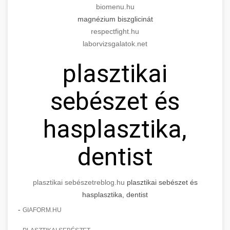
biomenu.hu
magnézium biszglicinát
respectfight.hu
laborvizsgalatok.net
plasztikai
sebészet és
hasplasztika,
dentist
plasztikai sebészet
reblog.hu
plasztikai sebészet és
hasplasztika, dentist
-
GIAFORM.HU
-