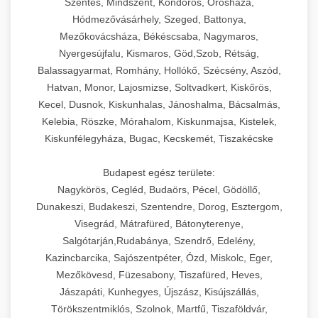
Szentes, Mindszent, Kondoros, Orosháza,
Hódmezővásárhely, Szeged, Battonya,
Mezőkovácsháza, Békéscsaba, Nagymaros,
Nyergesújfalu, Kismaros, Göd,Szob, Rétság,
Balassagyarmat, Romhány, Hollókő, Szécsény, Aszód,
Hatvan, Monor, Lajosmizse, Soltvadkert, Kiskőrös,
Kecel, Dusnok, Kiskunhalas, Jánoshalma, Bácsalmás,
Kelebia, Röszke, Mórahalom, Kiskunmajsa, Kistelek,
Kiskunfélegyháza, Bugac, Kecskemét, Tiszakécske
Budapest egész területe:
Nagykörös, Cegléd, Budaörs, Pécel, Gödöllő,
Dunakeszi, Budakeszi, Szentendre, Dorog, Esztergom,
Visegrád, Mátrafüred, Bátonyterenye,
Salgótarján,Rudabánya, Szendrő, Edelény,
Kazincbarcika, Sajószentpéter, Ózd, Miskolc, Eger,
Mezőkövesd, Füzesabony, Tiszafüred, Heves,
Jászapáti, Kunhegyes, Újszász, Kisújszállás,
Törökszentmiklós, Szolnok, Martfű, Tiszaföldvár,