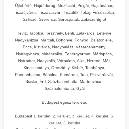
Újfehértó, Hajdúdorog, Mezőcsát, Polgár, Hajdúnánás,
Tiszaújváros, Tiszavasvári, Tiszalök, Tokaj, Felsőzsolca,
Szikszó, Szerencs, Sárospatak, Zalaszentgrót
Hévíz, Tapolca, Keszthely, Lenti, Zalakaros, Letenye,
Nagykanizsa, Marcali, Böhönye, Fonyód, Balatonlelle,
Encs, Kisvárda, Nagyhalász, Vásárosnamény,
Nyíregyháza, Mátészalka, Fehérgyarmat, Máriapócs,
Nyírbátor, Nagykálló, Várpalota, Ajka, Herend, Mór,
Kincsesbánya, Oroszlány, Kisbér, Tatabánya,
Pannonhalma, Bábolna, Komárom, Tata, Pilisvörösvár,
Bicske, Érd, Százhalombatta, Martonvásár,
Százhalombatta, Gyál
Budapest egész területe:
Budapest
1. kerület
,
2. kerület
,
3. kerület
,
4. kerület
,
5.
kerület
,
6. kerület