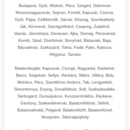
Budapest, Győr, Miskolc, Pécs, Szeged, Debrecen
Mosonmagyaróvár, Sopron, Fertőd, Kapuvár, Csorna,
Győr, Pápa, Celldömölk, Sárvár, Kőszeg, Szombathely,
Ják, Körmend, Szentgotthárd, Csepreg, Zalalövő,
Vasvár, Jánosháza, Devecser, Ajka, Sümeg, Pécsvárad,
Komló, Sásd, Dombóvár, Bonyhád, Bátaszék, Baja,
Bácsalmás, Szekszárd, Tolna, Fadd, Paks, Kalocsa,
Hőgyész, Tamási
Balatonboglár, Kaposvár, Csurgó, Nagyatád, Kadarkút,
Barcs, Szigetvár, Sellye, Harkány, Siklós, Villány, Bóly,
Mohács, Pécs, Szentlőrinc Andocs, Tab, Lengyeltóti,
Simontornya, Enying, Dunaföldvár, Solt, Szabadszállás,
Sárbogárd, Dunaújváros, Kunszentmiklós, Ráckeve,
Gárdony, Székesfehérvár, Balatonföldvár, Siófok,
Balatonalmádi, Polgárdi, Balatonfűzfő, Balatonfüred,
Veszprém, Sátoraljaújhely