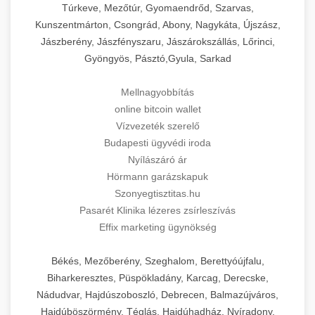
Túrkeve, Mezőtúr, Gyomaendrőd, Szarvas,
Kunszentmárton, Csongrád, Abony, Nagykáta, Újszász,
Jászberény, Jászfényszaru, Jászárokszállás, Lőrinci,
Gyöngyös, Pásztó,Gyula, Sarkad
Mellnagyobbítás
online bitcoin wallet
Vízvezeték szerelő
Budapesti ügyvédi iroda
Nyílászáró ár
Hörmann garázskapuk
Szonyegtisztitas.hu
Pasarét Klinika lézeres zsírleszívás
Effix marketing ügynökség
Békés, Mezőberény, Szeghalom, Berettyóújfalu,
Biharkeresztes, Püspökladány, Karcag, Derecske,
Nádudvar, Hajdúszoboszló, Debrecen, Balmazújváros,
Hajdúböszörmény, Téglás, Hajdúhadház, Nyíradony,