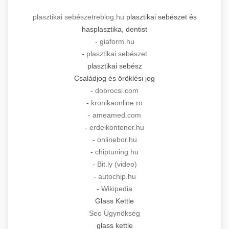
plasztikai sebészet
reblog.hu
plasztikai sebészet és
hasplasztika, dentist
-
giaform.hu
-
plasztikai sebészet
plasztikai sebész
Családjog és öröklési jog
-
dobrocsi.com
-
kronikaonline.ro
-
ameamed.com
-
erdeikontener.hu
-
onlinebor.hu
-
chiptuning.hu
-
Bit.ly (video)
-
autochip.hu
-
Wikipedia
Glass Kettle
Seo Ügynökség
glass kettle