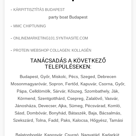
-
KÁRPITTISZTÍTÁS BUDAPEST
party boat Budapest
-
MMC CHIPTUNING
-
ONLINEMARKETING101.SYNTHASITE.COM
-
PROTEIN WEBSHOP COLLAGEN: KOLLAGÉN
TANÁCSADÁS A KÖVETKEZŐ
TELEPÜLÉSEKEN:
Budapest, Győr, Miskolc, Pécs, Szeged, Debrecen
Mosonmagyaróvár, Sopron, Fertőd, Kapuvár, Csorna, Győr,
Pápa, Celldömölk, Sárvár, Kőszeg, Szombathely, Ják,
Körmend, Szentgotthárd, Csepreg, Zalalövő, Vasvár,
Jánosháza, Devecser, Ajka, Sümeg, Pécsvárad, Komló,
Sásd, Dombóvár, Bonyhád, Bátaszék, Baja, Bácsalmás,
Szekszárd, Tolna, Fadd, Paks, Kalocsa, Hőgyész, Tamási
Balatonboglár, Kaposvár, Csurgó, Nagyatád, Kadarkút,