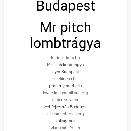
Budapest
Mr pitch
lombtrágya
kerteszdepo.hu
Mr pitch lombtrágya
gym Budapest
shefitness.hu
property marbella
inversioninmobiliaria.org
rothcreative.hu
webfejlesztés Budapest
olcsoautoberles.org
kollagének
vitamindinfo.net