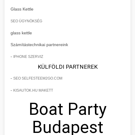
Glass Kettle
SEO ÜGYNÖKSÉG
glass kettle
Számítástechnikai partnereink
-
IPHONE SZERVIZ
KÜLFÖLDI PARTNEREK
-
SEO SELFESTEEM2GO.COM
-
KISAUTOK.HU MAKETT
Boat Party
Budapest