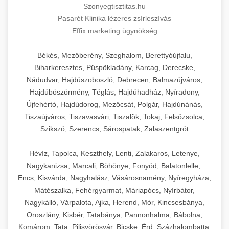
Szonyegtisztitas.hu
Pasarét Klinika lézeres zsírleszívás
Effix marketing ügynökség
Békés, Mezőberény, Szeghalom, Berettyóújfalu,
Biharkeresztes, Püspökladány, Karcag, Derecske,
Nádudvar, Hajdúszoboszló, Debrecen, Balmazújváros,
Hajdúböszörmény, Téglás, Hajdúhadház, Nyíradony,
Újfehértó, Hajdúdorog, Mezőcsát, Polgár, Hajdúnánás,
Tiszaújváros, Tiszavasvári, Tiszalök, Tokaj, Felsőzsolca,
Szikszó, Szerencs, Sárospatak, Zalaszentgrót
Hévíz, Tapolca, Keszthely, Lenti, Zalakaros, Letenye,
Nagykanizsa, Marcali, Böhönye, Fonyód, Balatonlelle,
Encs, Kisvárda, Nagyhalász, Vásárosnamény, Nyíregyháza,
Mátészalka, Fehérgyarmat, Máriapócs, Nyírbátor,
Nagykálló, Várpalota, Ajka, Herend, Mór, Kincsesbánya,
Oroszlány, Kisbér, Tatabánya, Pannonhalma, Bábolna,
Komárom, Tata, Pilisvörösvár, Bicske, Érd, Százhalombatta,