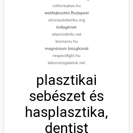
rothcreative.hu
webfejlesztés Budapest
olcsoautoberles.org
kollagének
vitamindinfo.net
biomenu.hu
magnézium biszglicinát
respectfight.hu
laborvizsgalatok.net
plasztikai
sebészet és
hasplasztika,
dentist