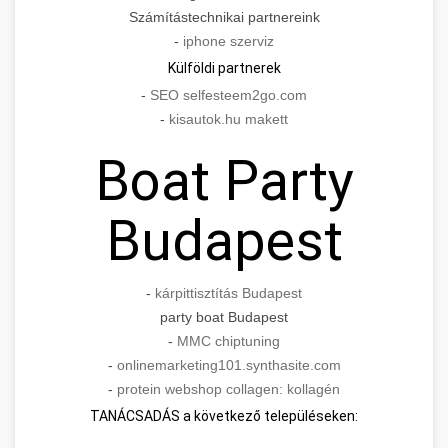
Számítástechnikai partnereink
-
iphone szerviz
Külföldi partnerek
-
SEO selfesteem2go.com
-
kisautok.hu makett
Boat Party
Budapest
-
kárpittisztítás Budapest
party boat Budapest
-
MMC chiptuning
-
onlinemarketing101.synthasite.com
-
protein webshop collagen: kollagén
TANÁCSADÁS a következő településeken: