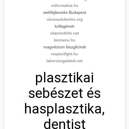
rothcreative.hu
webfejlesztés Budapest
olcsoautoberles.org
kollagének
vitamindinfo.net
biomenu.hu
magnézium biszglicinát
respectfight.hu
laborvizsgalatok.net
plasztikai
sebészet és
hasplasztika,
dentist