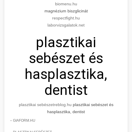
biomenu.hu
magnézium biszglicinát
respectfight.hu
laborvizsgalatok.net
plasztikai
sebészet és
hasplasztika,
dentist
plasztikai sebészet
reblog.hu
plasztikai sebészet és
hasplasztika, dentist
-
GIAFORM.HU
-