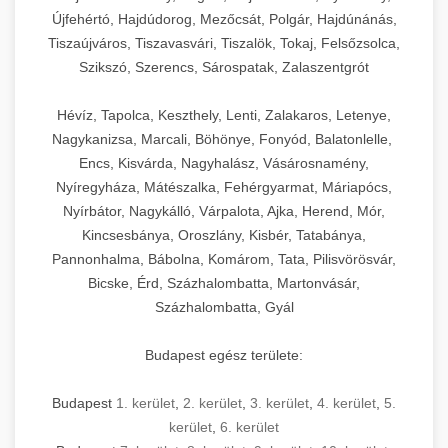
Újfehértó, Hajdúdorog, Mezőcsát, Polgár, Hajdúnánás,
Tiszaújváros, Tiszavasvári, Tiszalök, Tokaj, Felsőzsolca,
Szikszó, Szerencs, Sárospatak, Zalaszentgrót
Hévíz, Tapolca, Keszthely, Lenti, Zalakaros, Letenye,
Nagykanizsa, Marcali, Böhönye, Fonyód, Balatonlelle,
Encs, Kisvárda, Nagyhalász, Vásárosnamény,
Nyíregyháza, Mátészalka, Fehérgyarmat, Máriapócs,
Nyírbátor, Nagykálló, Várpalota, Ajka, Herend, Mór,
Kincsesbánya, Oroszlány, Kisbér, Tatabánya,
Pannonhalma, Bábolna, Komárom, Tata, Pilisvörösvár,
Bicske, Érd, Százhalombatta, Martonvásár,
Százhalombatta, Gyál
Budapest egész területe:
Budapest
1. kerület
,
2. kerület
,
3. kerület
,
4. kerület
,
5.
kerület
,
6. kerület