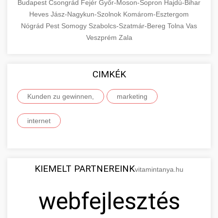
Budapest
Csongrád
Fejér
Győr-Moson-Sopron
Hajdú-Bihar
Heves
Jász-Nagykun-Szolnok
Komárom-Esztergom
Nógrád
Pest
Somogy
Szabolcs-Szatmár-Bereg
Tolna
Vas
Veszprém
Zala
CIMKÉK
Kunden zu gewinnen,
marketing
internet
KIEMELT PARTNEREINK
vitamintanya.hu
webfejlesztés