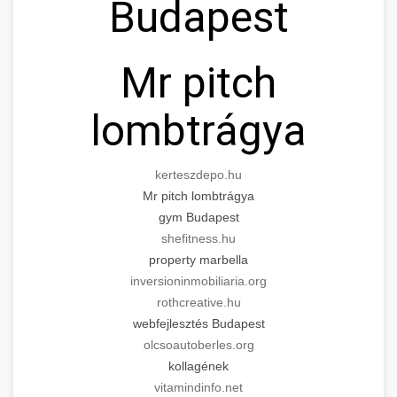
Budapest
Mr pitch
lombtrágya
kerteszdepo.hu
Mr pitch lombtrágya
gym Budapest
shefitness.hu
property marbella
inversioninmobiliaria.org
rothcreative.hu
webfejlesztés Budapest
olcsoautoberles.org
kollagének
vitamindinfo.net