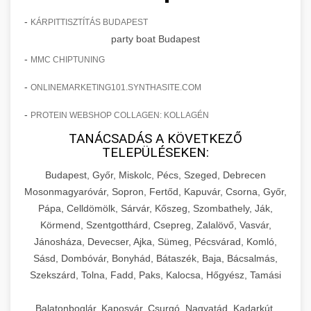
-
KÁRPITTISZTÍTÁS BUDAPEST
party boat Budapest
-
MMC CHIPTUNING
-
ONLINEMARKETING101.SYNTHASITE.COM
-
PROTEIN WEBSHOP COLLAGEN: KOLLAGÉN
TANÁCSADÁS A KÖVETKEZŐ
TELEPÜLÉSEKEN:
Budapest, Győr, Miskolc, Pécs, Szeged, Debrecen
Mosonmagyaróvár, Sopron, Fertőd, Kapuvár, Csorna, Győr,
Pápa, Celldömölk, Sárvár, Kőszeg, Szombathely, Ják,
Körmend, Szentgotthárd, Csepreg, Zalalövő, Vasvár,
Jánosháza, Devecser, Ajka, Sümeg, Pécsvárad, Komló,
Sásd, Dombóvár, Bonyhád, Bátaszék, Baja, Bácsalmás,
Szekszárd, Tolna, Fadd, Paks, Kalocsa, Hőgyész, Tamási
Balatonboglár, Kaposvár, Csurgó, Nagyatád, Kadarkút,