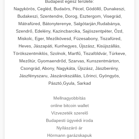
Budapest egész területe:
Nagykörös, Cegléd, Budaörs, Pécel, Gödöllő, Dunakeszi,
Budakeszi, Szentendre, Dorog, Esztergom, Visegrád,
Mátrafüred, Bátonyterenye, Salgótarján,Rudabánya,
Szendrő, Edelény, Kazincbarcika, Sajószentpéter, Ózd,
Miskolc, Eger, Mezőkövesd, Füzesabony, Tiszafüred,
Heves, Jászapáti, Kunhegyes, Újszász, Kisújszállás,
Törökszentmiklós, Szolnok, Martfű, Tiszaföldvár, Túrkeve,
Mezőtúr, Gyomaendrőd, Szarvas, Kunszentmárton,
Csongrád, Abony, Nagykáta, Újszász, Jászberény,
Jászfényszaru, Jászárokszállás, Lőrinci, Gyöngyös,
Pásztó,Gyula, Sarkad
Mellnagyobbítás
online bitcoin wallet
Vízvezeték szerelő
Budapesti ügyvédi iroda
Nyílászáró ár
Hörmann garázskapuk