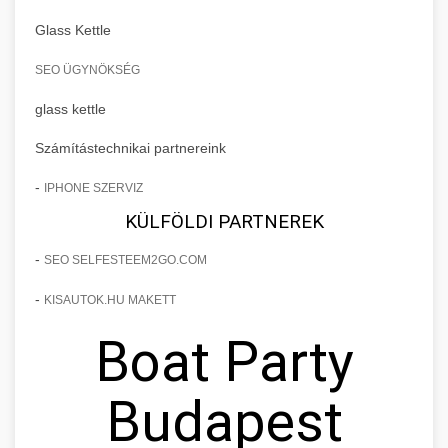
Glass Kettle
SEO ÜGYNÖKSÉG
glass kettle
Számítástechnikai partnereink
-
IPHONE SZERVIZ
KÜLFÖLDI PARTNEREK
-
SEO SELFESTEEM2GO.COM
-
KISAUTOK.HU MAKETT
Boat Party
Budapest