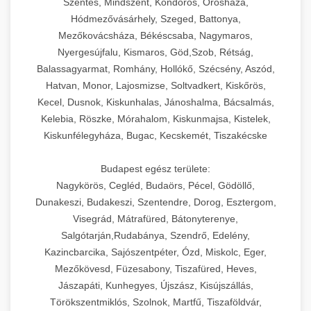
Szentes, Mindszent, Kondoros, Orosháza,
Hódmezővásárhely, Szeged, Battonya,
Mezőkovácsháza, Békéscsaba, Nagymaros,
Nyergesújfalu, Kismaros, Göd,Szob, Rétság,
Balassagyarmat, Romhány, Hollókő, Szécsény, Aszód,
Hatvan, Monor, Lajosmizse, Soltvadkert, Kiskőrös,
Kecel, Dusnok, Kiskunhalas, Jánoshalma, Bácsalmás,
Kelebia, Röszke, Mórahalom, Kiskunmajsa, Kistelek,
Kiskunfélegyháza, Bugac, Kecskemét, Tiszakécske
Budapest egész területe:
Nagykörös, Cegléd, Budaörs, Pécel, Gödöllő,
Dunakeszi, Budakeszi, Szentendre, Dorog, Esztergom,
Visegrád, Mátrafüred, Bátonyterenye,
Salgótarján,Rudabánya, Szendrő, Edelény,
Kazincbarcika, Sajószentpéter, Ózd, Miskolc, Eger,
Mezőkövesd, Füzesabony, Tiszafüred, Heves,
Jászapáti, Kunhegyes, Újszász, Kisújszállás,
Törökszentmiklós, Szolnok, Martfű, Tiszaföldvár,