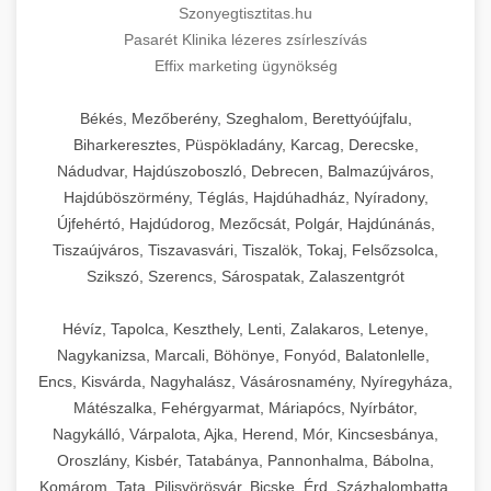
Szonyegtisztitas.hu
Pasarét Klinika lézeres zsírleszívás
Effix marketing ügynökség
Békés, Mezőberény, Szeghalom, Berettyóújfalu,
Biharkeresztes, Püspökladány, Karcag, Derecske,
Nádudvar, Hajdúszoboszló, Debrecen, Balmazújváros,
Hajdúböszörmény, Téglás, Hajdúhadház, Nyíradony,
Újfehértó, Hajdúdorog, Mezőcsát, Polgár, Hajdúnánás,
Tiszaújváros, Tiszavasvári, Tiszalök, Tokaj, Felsőzsolca,
Szikszó, Szerencs, Sárospatak, Zalaszentgrót
Hévíz, Tapolca, Keszthely, Lenti, Zalakaros, Letenye,
Nagykanizsa, Marcali, Böhönye, Fonyód, Balatonlelle,
Encs, Kisvárda, Nagyhalász, Vásárosnamény, Nyíregyháza,
Mátészalka, Fehérgyarmat, Máriapócs, Nyírbátor,
Nagykálló, Várpalota, Ajka, Herend, Mór, Kincsesbánya,
Oroszlány, Kisbér, Tatabánya, Pannonhalma, Bábolna,
Komárom, Tata, Pilisvörösvár, Bicske, Érd, Százhalombatta,