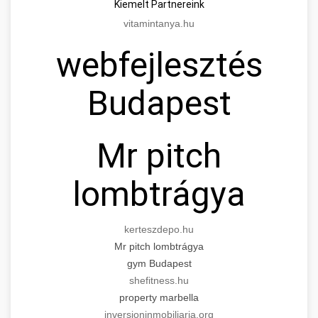
Kiemelt Partnereink
vitamintanya.hu
webfejlesztés
Budapest
Mr pitch
lombtrágya
kerteszdepo.hu
Mr pitch lombtrágya
gym Budapest
shefitness.hu
property marbella
inversioninmobiliaria.org