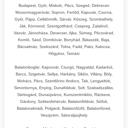
Budapest, Győr, Miskolc, Pécs, Szeged, Debrecen
Mosonmagyaróvár, Sopron, Fertőd, Kapuvár, Csorna,
Győr, Pápa, Celldömölk, Sárvár, Kőszeg, Szombathely,
Ják, Körmend, Szentgotthárd, Csepreg, Zalalövő,
Vasvár, Jánosháza, Devecser, Ajka, Sümeg, Pécsvárad,
Komló, Sásd, Dombóvár, Bonyhád, Bátaszék, Baja,
Bácsalmás, Szekszárd, Tolna, Fadd, Paks, Kalocsa,
Hőgyész, Tamási
Balatonboglár, Kaposvár, Csurgó, Nagyatád, Kadarkút,
Barcs, Szigetvár, Sellye, Harkány, Siklós, Villány, Bóly,
Mohács, Pécs, Szentlőrinc Andocs, Tab, Lengyeltóti,
Simontornya, Enying, Dunaföldvár, Solt, Szabadszállás,
Sárbogárd, Dunaújváros, Kunszentmiklós, Ráckeve,
Gárdony, Székesfehérvár, Balatonföldvár, Siófok,
Balatonalmádi, Polgárdi, Balatonfűzfő, Balatonfüred,
Veszprém, Sátoraljaújhely