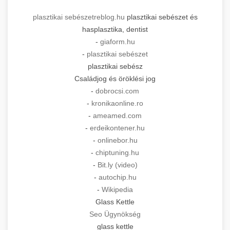
plasztikai sebészet
reblog.hu
plasztikai sebészet és
hasplasztika, dentist
-
giaform.hu
-
plasztikai sebészet
plasztikai sebész
Családjog és öröklési jog
-
dobrocsi.com
-
kronikaonline.ro
-
ameamed.com
-
erdeikontener.hu
-
onlinebor.hu
-
chiptuning.hu
-
Bit.ly (video)
-
autochip.hu
-
Wikipedia
Glass Kettle
Seo Ügynökség
glass kettle