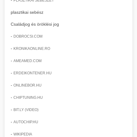
PLASZTIKAI SEBÉSZET
plasztikai sebész
Családjog és öröklési jog
-
DOBROCSI.COM
-
KRONIKAONLINE.RO
-
AMEAMED.COM
-
ERDEIKONTENER.HU
-
ONLINEBOR.HU
-
CHIPTUNING.HU
-
BIT.LY (VIDEO)
-
AUTOCHIP.HU
-
WIKIPEDIA