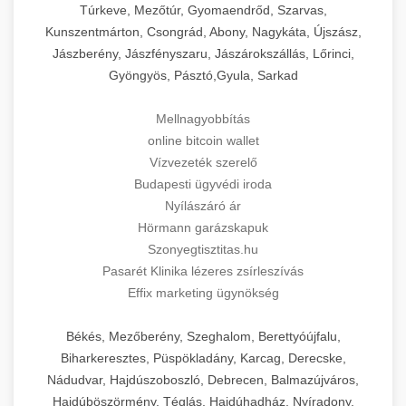
Túrkeve, Mezőtúr, Gyomaendrőd, Szarvas,
Kunszentmárton, Csongrád, Abony, Nagykáta, Újszász,
Jászberény, Jászfényszaru, Jászárokszállás, Lőrinci,
Gyöngyös, Pásztó,Gyula, Sarkad
Mellnagyobbítás
online bitcoin wallet
Vízvezeték szerelő
Budapesti ügyvédi iroda
Nyílászáró ár
Hörmann garázskapuk
Szonyegtisztitas.hu
Pasarét Klinika lézeres zsírleszívás
Effix marketing ügynökség
Békés, Mezőberény, Szeghalom, Berettyóújfalu,
Biharkeresztes, Püspökladány, Karcag, Derecske,
Nádudvar, Hajdúszoboszló, Debrecen, Balmazújváros,
Hajdúböszörmény, Téglás, Hajdúhadház, Nyíradony,