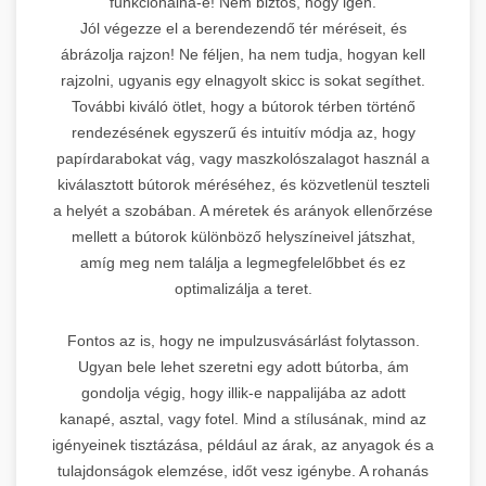
funkcionálna-e! Nem biztos, hogy igen.
Jól végezze el a berendezendő tér méréseit, és
ábrázolja rajzon! Ne féljen, ha nem tudja, hogyan kell
rajzolni, ugyanis egy elnagyolt skicc is sokat segíthet.
További kiváló ötlet, hogy a bútorok térben történő
rendezésének egyszerű és intuitív módja az, hogy
papírdarabokat vág, vagy maszkolószalagot használ a
kiválasztott bútorok méréséhez, és közvetlenül teszteli
a helyét a szobában. A méretek és arányok ellenőrzése
mellett a bútorok különböző helyszíneivel játszhat,
amíg meg nem találja a legmegfelelőbbet és ez
optimalizálja a teret.
Fontos az is, hogy ne impulzusvásárlást folytasson.
Ugyan bele lehet szeretni egy adott bútorba, ám
gondolja végig, hogy illik-e nappalijába az adott
kanapé, asztal, vagy fotel. Mind a stílusának, mind az
igényeinek tisztázása, például az árak, az anyagok és a
tulajdonságok elemzése, időt vesz igénybe. A rohanás