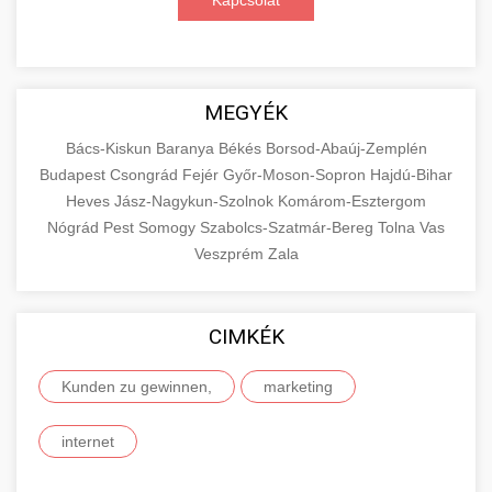
Kapcsolat
MEGYÉK
Bács-Kiskun
Baranya
Békés
Borsod-Abaúj-Zemplén
Budapest
Csongrád
Fejér
Győr-Moson-Sopron
Hajdú-Bihar
Heves
Jász-Nagykun-Szolnok
Komárom-Esztergom
Nógrád
Pest
Somogy
Szabolcs-Szatmár-Bereg
Tolna
Vas
Veszprém
Zala
CIMKÉK
Kunden zu gewinnen,
marketing
internet