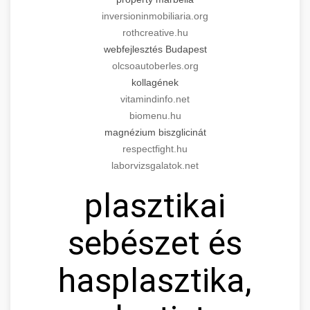
inversioninmobiliaria.org
rothcreative.hu
webfejlesztés Budapest
olcsoautoberles.org
kollagének
vitamindinfo.net
biomenu.hu
magnézium biszglicinát
respectfight.hu
laborvizsgalatok.net
plasztikai
sebészet és
hasplasztika,