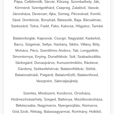
Pápa, Celldömölk, Sárvár, Kőszeg, Szombathely, Ják,
Körmend, Szentgotthárd, Csepreg, Zalalövő, Vasvár,
Jánosháza, Devecser, Ajka, Sümeg, Pécsvárad, Komló,
Sásd, Dombóvár, Bonyhád, Bátaszék, Baja, Bácsalmás,
Szekszárd, Tolna, Fadd, Paks, Kalocsa, Hőgyész, Tamási
Balatonboglár, Kaposvár, Csurgó, Nagyatád, Kadarkút,
Barcs, Szigetvár, Sellye, Harkány, Siklós, Villány, Bóly,
Mohács, Pécs, Szentlőrinc Andocs, Tab, Lengyeltóti,
Simontornya, Enying, Dunaföldvár, Solt, Szabadszállás,
Sárbogárd, Dunaújváros, Kunszentmiklós, Ráckeve,
Gárdony, Székesfehérvár, Balatonföldvár, Siófok,
Balatonalmádi, Polgárdi, Balatonfűzfő, Balatonfüred,
Veszprém, Sátoraljaújhely
Szentes, Mindszent, Kondoros, Orosháza,
Hódmezővásárhely, Szeged, Battonya, Mezőkovácsháza,
Békéscsaba, Nagymaros, Nyergesújfalu, Kismaros,
Göd,Szob, Rétság, Balassagyarmat, Romhány, Hollókő,