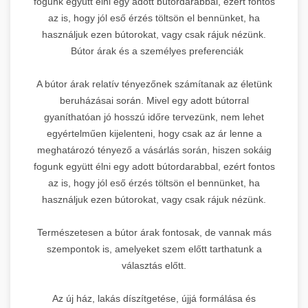
fogunk együtt élni egy adott bútordarabbal, ezért fontos
az is, hogy jól eső érzés töltsön el bennünket, ha
használjuk ezen bútorokat, vagy csak rájuk nézünk.
Bútor árak és a személyes preferenciák
A bútor árak relatív tényezőnek számítanak az életünk
beruházásai során. Mivel egy adott bútorral
gyaníthatóan jó hosszú időre tervezünk, nem lehet
egyértelműen kijelenteni, hogy csak az ár lenne a
meghatározó tényező a vásárlás során, hiszen sokáig
fogunk együtt élni egy adott bútordarabbal, ezért fontos
az is, hogy jól eső érzés töltsön el bennünket, ha
használjuk ezen bútorokat, vagy csak rájuk nézünk.
Természetesen a bútor árak fontosak, de vannak más
szempontok is, amelyeket szem előtt tarthatunk a
választás előtt.
Az új ház, lakás díszítgetése, újjá formálása és