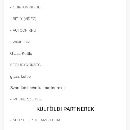
-
CHIPTUNING.HU
-
BIT.LY (VIDEO)
-
AUTOCHIP.HU
-
WIKIPEDIA
Glass Kettle
SEO ÜGYNÖKSÉG
glass kettle
Számítástechnikai partnereink
-
IPHONE SZERVIZ
KÜLFÖLDI PARTNEREK
-
SEO SELFESTEEM2GO.COM