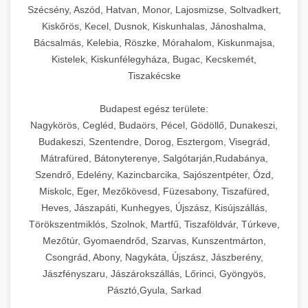
Szécsény, Aszód, Hatvan, Monor, Lajosmizse, Soltvadkert,
Kiskőrös, Kecel, Dusnok, Kiskunhalas, Jánoshalma,
Bácsalmás, Kelebia, Röszke, Mórahalom, Kiskunmajsa,
Kistelek, Kiskunfélegyháza, Bugac, Kecskemét,
Tiszakécske
Budapest egész területe:
Nagykörös, Cegléd, Budaörs, Pécel, Gödöllő, Dunakeszi,
Budakeszi, Szentendre, Dorog, Esztergom, Visegrád,
Mátrafüred, Bátonyterenye, Salgótarján,Rudabánya,
Szendrő, Edelény, Kazincbarcika, Sajószentpéter, Ózd,
Miskolc, Eger, Mezőkövesd, Füzesabony, Tiszafüred,
Heves, Jászapáti, Kunhegyes, Újszász, Kisújszállás,
Törökszentmiklós, Szolnok, Martfű, Tiszaföldvár, Túrkeve,
Mezőtúr, Gyomaendrőd, Szarvas, Kunszentmárton,
Csongrád, Abony, Nagykáta, Újszász, Jászberény,
Jászfényszaru, Jászárokszállás, Lőrinci, Gyöngyös,
Pásztó,Gyula, Sarkad