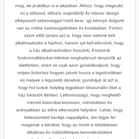
meg, de praktikus is a lakásban. Ahhoz, hogy megtudd,
mi a stílusod, először inspirálódj! Az interior design
elképesztő sebességgel hódít teret, így könnyű dolgunk
van az online szemezgetésben és kutatásban. Fontos
szem előtt tartani azt is, hogy nem nekünk kell
alkalmazkodni a házhoz, hanem azt kell elérnünk, hogy
a ház alkalmazkodjon hozzánk. A bútorok
funkcionalitásukat tekintve meghatározó tényezők az
élettérben, ezért ne csak azon gondolkodjunk, hogy
milyen bútorhoz hogyan jutunk hozzá a legolcsóbban
és melyek a legszebb darabok, gondoljuk át azt is,
hogy hol tudjuk helyileg legjobban kihasználni őket a
ház lokációit illetően. Létfontosságú, hogy megfelelő
méretű bútorokat keressen, méretükben és
arányaikban az előre eltervezett helyükre. Lehet, hogy
beleszeretett barátja nappalijába, ám tegye fel
magának a kérdést, hogy az önnél is tökéletesen
alkalmas és működőképes berendezésként