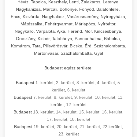
Hévíz, Tapolca, Keszthely, Lenti, Zalakaros, Letenye,
Nagykanizsa, Marcali, Böhönye, Fonyód, Balatonlelle,
Encs, Kisvárda, Nagyhalász, Vásárosnamény, Nyíregyháza,
Mátészalka, Fehérgyarmat, Máriapócs, Nyírbátor,
Nagykálló, Várpalota, Ajka, Herend, Mór, Kincsesbánya,
Oroszlány, Kisbér, Tatabánya, Pannonhalma, Bábolna,
Komárom, Tata, Pilisvörösvár, Bicske, Érd, Százhalombatta,
Martonvásár, Százhalombatta, Gyál
Budapest egész területe:
Budapest
1. kerület
,
2. kerület
,
3. kerület
,
4. kerület
,
5.
kerület
,
6. kerület
Budapest
7. kerület
,
8. kerület
,
9. kerület
,
10. kerület
,
11.
kerület
,
12. kerület
Budapest
13. kerület
,
14. kerület
,
15. kerület
,
16. kerület
,
17. kerület
,
18. kerület
Budapest
19. kerület
,
20. kerület
,
21. kerület
,
22.kerület
,
23. kerület