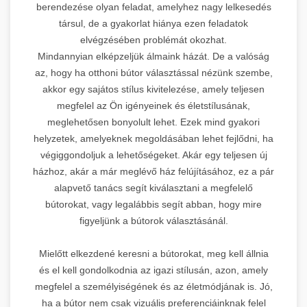
berendezése olyan feladat, amelyhez nagy lelkesedés
társul, de a gyakorlat hiánya ezen feladatok
elvégzésében problémát okozhat.
Mindannyian elképzeljük álmaink házát. De a valóság
az, hogy ha otthoni bútor választással nézünk szembe,
akkor egy sajátos stílus kivitelezése, amely teljesen
megfelel az Ön igényeinek és életstílusának,
meglehetősen bonyolult lehet. Ezek mind gyakori
helyzetek, amelyeknek megoldásában lehet fejlődni, ha
végiggondoljuk a lehetőségeket. Akár egy teljesen új
házhoz, akár a már meglévő ház felújításához, ez a pár
alapvető tanács segít kiválasztani a megfelelő
bútorokat, vagy legalábbis segít abban, hogy mire
figyeljünk a bútorok választásánál.
Mielőtt elkezdené keresni a bútorokat, meg kell állnia
és el kell gondolkodnia az igazi stílusán, azon, amely
megfelel a személyiségének és az életmódjának is. Jó,
ha a bútor nem csak vizuális preferenciáinknak felel