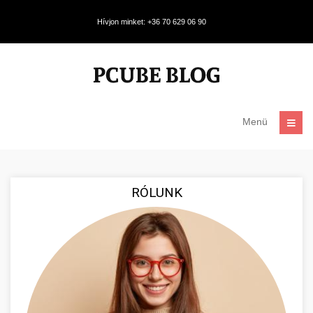
Hívjon minket: +36 70 629 06 90
Menü
RÓLUNK