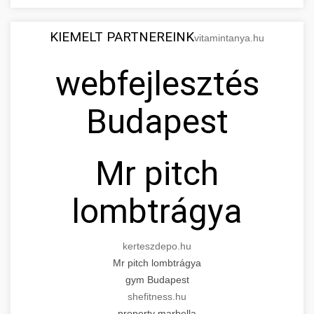
KIEMELT PARTNEREINK
vitamintanya.hu
webfejlesztés
Budapest
Mr pitch
lombtrágya
kerteszdepo.hu
Mr pitch lombtrágya
gym Budapest
shefitness.hu
property marbella