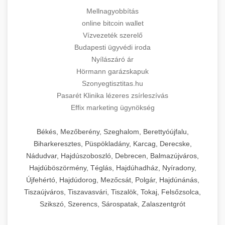
Mellnagyobbítás
online bitcoin wallet
Vízvezeték szerelő
Budapesti ügyvédi iroda
Nyílászáró ár
Hörmann garázskapuk
Szonyegtisztitas.hu
Pasarét Klinika lézeres zsírleszívás
Effix marketing ügynökség
Békés, Mezőberény, Szeghalom, Berettyóújfalu,
Biharkeresztes, Püspökladány, Karcag, Derecske,
Nádudvar, Hajdúszoboszló, Debrecen, Balmazújváros,
Hajdúböszörmény, Téglás, Hajdúhadház, Nyíradony,
Újfehértó, Hajdúdorog, Mezőcsát, Polgár, Hajdúnánás,
Tiszaújváros, Tiszavasvári, Tiszalök, Tokaj, Felsőzsolca,
Szikszó, Szerencs, Sárospatak, Zalaszentgrót