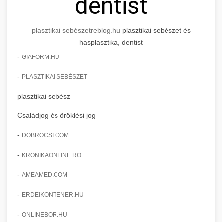
dentist
plasztikai sebészet
reblog.hu
plasztikai sebészet és
hasplasztika, dentist
-
GIAFORM.HU
-
PLASZTIKAI SEBÉSZET
plasztikai sebész
Családjog és öröklési jog
-
DOBROCSI.COM
-
KRONIKAONLINE.RO
-
AMEAMED.COM
-
ERDEIKONTENER.HU
-
ONLINEBOR.HU