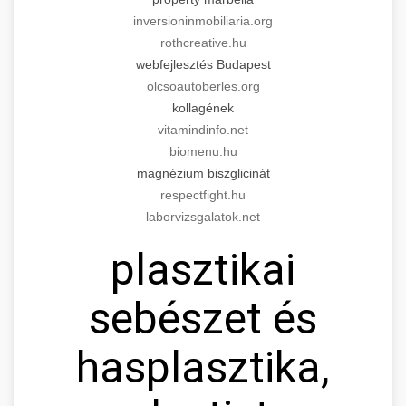
inversioninmobiliaria.org
rothcreative.hu
webfejlesztés Budapest
olcsoautoberles.org
kollagének
vitamindinfo.net
biomenu.hu
magnézium biszglicinát
respectfight.hu
laborvizsgalatok.net
plasztikai
sebészet és
hasplasztika,