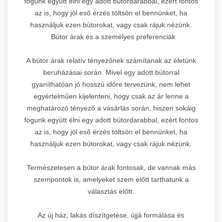
fogunk együtt élni egy adott bútordarabbal, ezért fontos
az is, hogy jól eső érzés töltsön el bennünket, ha
használjuk ezen bútorokat, vagy csak rájuk nézünk.
Bútor árak és a személyes preferenciák
A bútor árak relatív tényezőnek számítanak az életünk
beruházásai során. Mivel egy adott bútorral
gyaníthatóan jó hosszú időre tervezünk, nem lehet
egyértelműen kijelenteni, hogy csak az ár lenne a
meghatározó tényező a vásárlás során, hiszen sokáig
fogunk együtt élni egy adott bútordarabbal, ezért fontos
az is, hogy jól eső érzés töltsön el bennünket, ha
használjuk ezen bútorokat, vagy csak rájuk nézünk.
Természetesen a bútor árak fontosak, de vannak más
szempontok is, amelyeket szem előtt tarthatunk a
választás előtt.
Az új ház, lakás díszítgetése, újjá formálása és