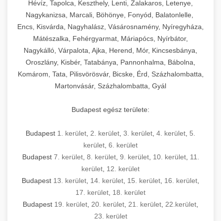
Hévíz, Tapolca, Keszthely, Lenti, Zalakaros, Letenye,
Nagykanizsa, Marcali, Böhönye, Fonyód, Balatonlelle,
Encs, Kisvárda, Nagyhalász, Vásárosnamény, Nyíregyháza,
Mátészalka, Fehérgyarmat, Máriapócs, Nyírbátor,
Nagykálló, Várpalota, Ajka, Herend, Mór, Kincsesbánya,
Oroszlány, Kisbér, Tatabánya, Pannonhalma, Bábolna,
Komárom, Tata, Pilisvörösvár, Bicske, Érd, Százhalombatta,
Martonvásár, Százhalombatta, Gyál
Budapest egész területe:
Budapest
1. kerület
,
2. kerület
,
3. kerület
,
4. kerület
,
5.
kerület
,
6. kerület
Budapest
7. kerület
,
8. kerület
,
9. kerület
,
10. kerület
,
11.
kerület
,
12. kerület
Budapest
13. kerület
,
14. kerület
,
15. kerület
,
16. kerület
,
17. kerület
,
18. kerület
Budapest
19. kerület
,
20. kerület
,
21. kerület
,
22.kerület
,
23. kerület