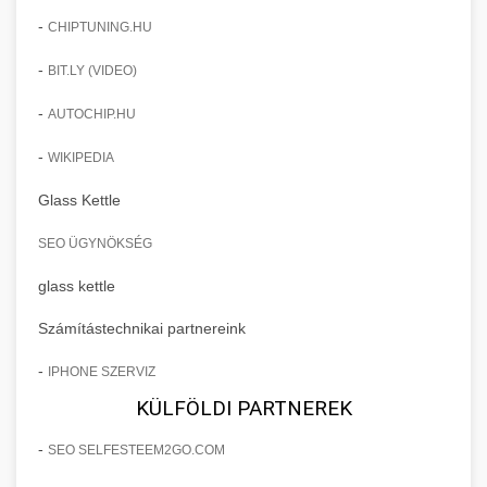
-
CHIPTUNING.HU
-
BIT.LY (VIDEO)
-
AUTOCHIP.HU
-
WIKIPEDIA
Glass Kettle
SEO ÜGYNÖKSÉG
glass kettle
Számítástechnikai partnereink
-
IPHONE SZERVIZ
KÜLFÖLDI PARTNEREK
-
SEO SELFESTEEM2GO.COM