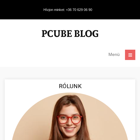
Hívjon minket: +36 70 629 06 90
Menü
RÓLUNK