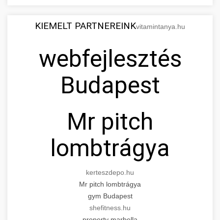
KIEMELT PARTNEREINK
vitamintanya.hu
webfejlesztés
Budapest
Mr pitch
lombtrágya
kerteszdepo.hu
Mr pitch lombtrágya
gym Budapest
shefitness.hu
property marbella