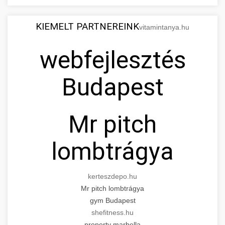
KIEMELT PARTNEREINK
vitamintanya.hu
webfejlesztés
Budapest
Mr pitch
lombtrágya
kerteszdepo.hu
Mr pitch lombtrágya
gym Budapest
shefitness.hu
property marbella