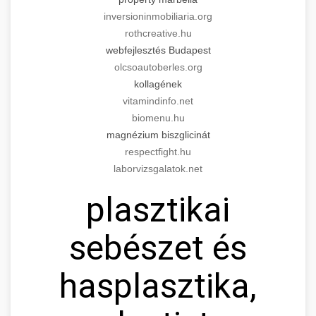
inversioninmobiliaria.org
rothcreative.hu
webfejlesztés Budapest
olcsoautoberles.org
kollagének
vitamindinfo.net
biomenu.hu
magnézium biszglicinát
respectfight.hu
laborvizsgalatok.net
plasztikai
sebészet és
hasplasztika,