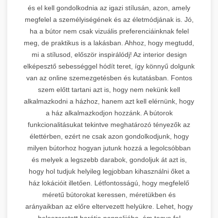
és el kell gondolkodnia az igazi stílusán, azon, amely
megfelel a személyiségének és az életmódjának is. Jó,
ha a bútor nem csak vizuális preferenciáinknak felel
meg, de praktikus is a lakásban. Ahhoz, hogy megtudd,
mi a stílusod, először inspirálódj! Az interior design
elképesztő sebességgel hódít teret, így könnyű dolgunk
van az online szemezgetésben és kutatásban. Fontos
szem előtt tartani azt is, hogy nem nekünk kell
alkalmazkodni a házhoz, hanem azt kell elérnünk, hogy
a ház alkalmazkodjon hozzánk. A bútorok
funkcionalitásukat tekintve meghatározó tényezők az
élettérben, ezért ne csak azon gondolkodjunk, hogy
milyen bútorhoz hogyan jutunk hozzá a legolcsóbban
és melyek a legszebb darabok, gondoljuk át azt is,
hogy hol tudjuk helyileg legjobban kihasználni őket a
ház lokációit illetően. Létfontosságú, hogy megfelelő
méretű bútorokat keressen, méretükben és
arányaikban az előre eltervezett helyükre. Lehet, hogy
beleszeretett barátja nappalijába, ám tegye fel