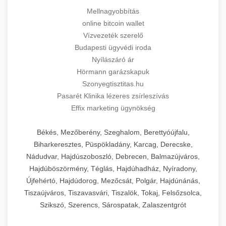
Mellnagyobbítás
online bitcoin wallet
Vízvezeték szerelő
Budapesti ügyvédi iroda
Nyílászáró ár
Hörmann garázskapuk
Szonyegtisztitas.hu
Pasarét Klinika lézeres zsírleszívás
Effix marketing ügynökség
Békés, Mezőberény, Szeghalom, Berettyóújfalu,
Biharkeresztes, Püspökladány, Karcag, Derecske,
Nádudvar, Hajdúszoboszló, Debrecen, Balmazújváros,
Hajdúböszörmény, Téglás, Hajdúhadház, Nyíradony,
Újfehértó, Hajdúdorog, Mezőcsát, Polgár, Hajdúnánás,
Tiszaújváros, Tiszavasvári, Tiszalök, Tokaj, Felsőzsolca,
Szikszó, Szerencs, Sárospatak, Zalaszentgrót