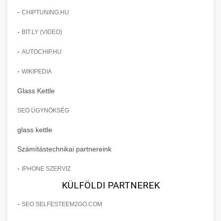
-
CHIPTUNING.HU
-
BIT.LY (VIDEO)
-
AUTOCHIP.HU
-
WIKIPEDIA
Glass Kettle
SEO ÜGYNÖKSÉG
glass kettle
Számítástechnikai partnereink
-
IPHONE SZERVIZ
KÜLFÖLDI PARTNEREK
-
SEO SELFESTEEM2GO.COM