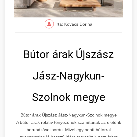
Írta: Kovács Dorina
Bútor árak Újszász
Jász-Nagykun-
Szolnok megye
Bútor árak Újszász Jász-Nagykun-Szolnok megye
A bútor árak relatív tényezőnek számítanak az életünk
beruházásai során. Mivel egy adott bútorral
gyaníthatóan jó hosszú időre tervezünk, nem lehet