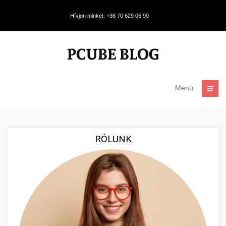
Hívjon minket: +36 70 629 06 90
Menü
RÓLUNK