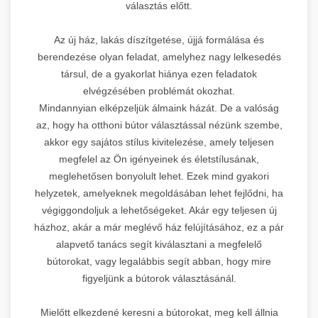
választás előtt.
Az új ház, lakás díszítgetése, újjá formálása és
berendezése olyan feladat, amelyhez nagy lelkesedés
társul, de a gyakorlat hiánya ezen feladatok
elvégzésében problémát okozhat.
Mindannyian elképzeljük álmaink házát. De a valóság
az, hogy ha otthoni bútor választással nézünk szembe,
akkor egy sajátos stílus kivitelezése, amely teljesen
megfelel az Ön igényeinek és életstílusának,
meglehetősen bonyolult lehet. Ezek mind gyakori
helyzetek, amelyeknek megoldásában lehet fejlődni, ha
végiggondoljuk a lehetőségeket. Akár egy teljesen új
házhoz, akár a már meglévő ház felújításához, ez a pár
alapvető tanács segít kiválasztani a megfelelő
bútorokat, vagy legalábbis segít abban, hogy mire
figyeljünk a bútorok választásánál.
Mielőtt elkezdené keresni a bútorokat, meg kell állnia