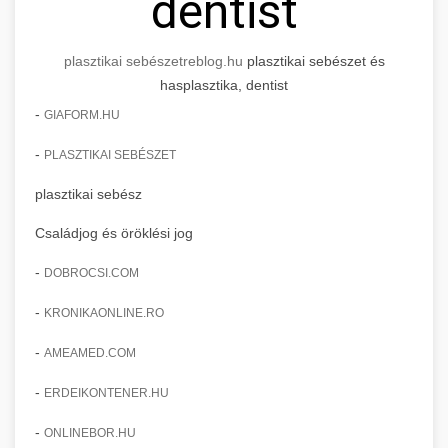
dentist
plasztikai sebészet
reblog.hu
plasztikai sebészet és
hasplasztika, dentist
-
GIAFORM.HU
-
PLASZTIKAI SEBÉSZET
plasztikai sebész
Családjog és öröklési jog
-
DOBROCSI.COM
-
KRONIKAONLINE.RO
-
AMEAMED.COM
-
ERDEIKONTENER.HU
-
ONLINEBOR.HU