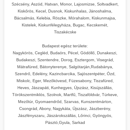
Szécsény, Aszód, Hatvan, Monor, Lajosmizse, Soltvadkert,
Kiskőrös, Kecel, Dusnok, Kiskunhalas, Jánoshalma,
Bácsalmás, Kelebia, Röszke, Mórahalom, Kiskunmajsa,
Kistelek, Kiskunfélegyháza, Bugac, Kecskemét,
Tiszakécske
Budapest egész területe:
Nagykörös, Cegléd, Budaörs, Pécel, Gödöllő, Dunakeszi,
Budakeszi, Szentendre, Dorog, Esztergom, Visegrád,
Mátrafüred, Bátonyterenye, Salgótarján,Rudabánya,
Szendrő, Edelény, Kazincbarcika, Sajószentpéter, Ózd,
Miskolc, Eger, Mezőkövesd, Füzesabony, Tiszafüred,
Heves, Jászapáti, Kunhegyes, Újszász, Kisújszállás,
Törökszentmiklós, Szolnok, Martfű, Tiszaföldvár, Túrkeve,
Mezőtúr, Gyomaendrőd, Szarvas, Kunszentmárton,
Csongrád, Abony, Nagykáta, Újszász, Jászberény,
Jászfényszaru, Jászárokszállás, Lőrinci, Gyöngyös,
Pásztó,Gyula, Sarkad