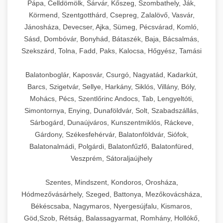
Pápa, Celldömölk, Sárvár, Kőszeg, Szombathely, Ják,
Körmend, Szentgotthárd, Csepreg, Zalalövő, Vasvár,
Jánosháza, Devecser, Ajka, Sümeg, Pécsvárad, Komló,
Sásd, Dombóvár, Bonyhád, Bátaszék, Baja, Bácsalmás,
Szekszárd, Tolna, Fadd, Paks, Kalocsa, Hőgyész, Tamási
Balatonboglár, Kaposvár, Csurgó, Nagyatád, Kadarkút,
Barcs, Szigetvár, Sellye, Harkány, Siklós, Villány, Bóly,
Mohács, Pécs, Szentlőrinc Andocs, Tab, Lengyeltóti,
Simontornya, Enying, Dunaföldvár, Solt, Szabadszállás,
Sárbogárd, Dunaújváros, Kunszentmiklós, Ráckeve,
Gárdony, Székesfehérvár, Balatonföldvár, Siófok,
Balatonalmádi, Polgárdi, Balatonfűzfő, Balatonfüred,
Veszprém, Sátoraljaújhely
Szentes, Mindszent, Kondoros, Orosháza,
Hódmezővásárhely, Szeged, Battonya, Mezőkovácsháza,
Békéscsaba, Nagymaros, Nyergesújfalu, Kismaros,
Göd,Szob, Rétság, Balassagyarmat, Romhány, Hollókő,