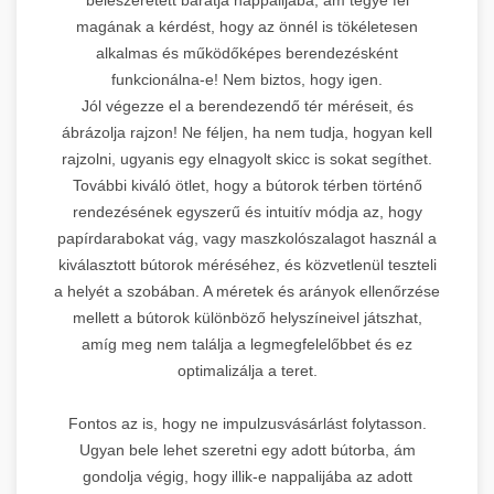
magának a kérdést, hogy az önnél is tökéletesen
alkalmas és működőképes berendezésként
funkcionálna-e! Nem biztos, hogy igen.
Jól végezze el a berendezendő tér méréseit, és
ábrázolja rajzon! Ne féljen, ha nem tudja, hogyan kell
rajzolni, ugyanis egy elnagyolt skicc is sokat segíthet.
További kiváló ötlet, hogy a bútorok térben történő
rendezésének egyszerű és intuitív módja az, hogy
papírdarabokat vág, vagy maszkolószalagot használ a
kiválasztott bútorok méréséhez, és közvetlenül teszteli
a helyét a szobában. A méretek és arányok ellenőrzése
mellett a bútorok különböző helyszíneivel játszhat,
amíg meg nem találja a legmegfelelőbbet és ez
optimalizálja a teret.
Fontos az is, hogy ne impulzusvásárlást folytasson.
Ugyan bele lehet szeretni egy adott bútorba, ám
gondolja végig, hogy illik-e nappalijába az adott