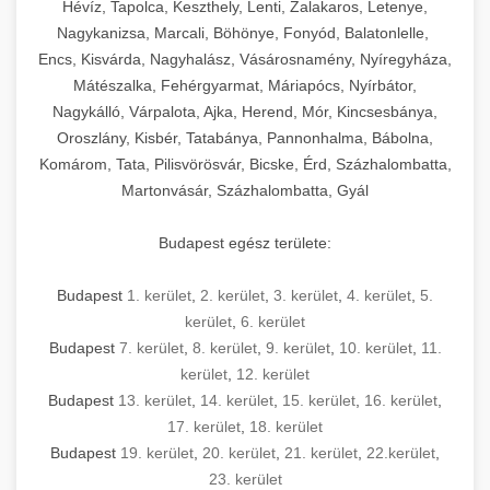
Hévíz, Tapolca, Keszthely, Lenti, Zalakaros, Letenye,
Nagykanizsa, Marcali, Böhönye, Fonyód, Balatonlelle,
Encs, Kisvárda, Nagyhalász, Vásárosnamény, Nyíregyháza,
Mátészalka, Fehérgyarmat, Máriapócs, Nyírbátor,
Nagykálló, Várpalota, Ajka, Herend, Mór, Kincsesbánya,
Oroszlány, Kisbér, Tatabánya, Pannonhalma, Bábolna,
Komárom, Tata, Pilisvörösvár, Bicske, Érd, Százhalombatta,
Martonvásár, Százhalombatta, Gyál
Budapest egész területe:
Budapest
1. kerület
,
2. kerület
,
3. kerület
,
4. kerület
,
5.
kerület
,
6. kerület
Budapest
7. kerület
,
8. kerület
,
9. kerület
,
10. kerület
,
11.
kerület
,
12. kerület
Budapest
13. kerület
,
14. kerület
,
15. kerület
,
16. kerület
,
17. kerület
,
18. kerület
Budapest
19. kerület
,
20. kerület
,
21. kerület
,
22.kerület
,
23. kerület