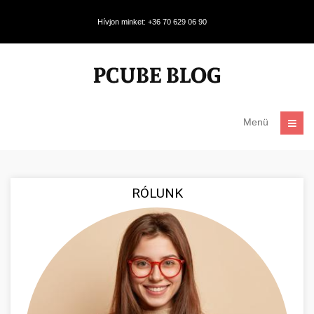
Hívjon minket: +36 70 629 06 90
Menü
RÓLUNK