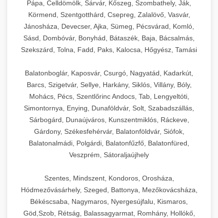
Pápa, Celldömölk, Sárvár, Kőszeg, Szombathely, Ják,
Körmend, Szentgotthárd, Csepreg, Zalalövő, Vasvár,
Jánosháza, Devecser, Ajka, Sümeg, Pécsvárad, Komló,
Sásd, Dombóvár, Bonyhád, Bátaszék, Baja, Bácsalmás,
Szekszárd, Tolna, Fadd, Paks, Kalocsa, Hőgyész, Tamási
Balatonboglár, Kaposvár, Csurgó, Nagyatád, Kadarkút,
Barcs, Szigetvár, Sellye, Harkány, Siklós, Villány, Bóly,
Mohács, Pécs, Szentlőrinc Andocs, Tab, Lengyeltóti,
Simontornya, Enying, Dunaföldvár, Solt, Szabadszállás,
Sárbogárd, Dunaújváros, Kunszentmiklós, Ráckeve,
Gárdony, Székesfehérvár, Balatonföldvár, Siófok,
Balatonalmádi, Polgárdi, Balatonfűzfő, Balatonfüred,
Veszprém, Sátoraljaújhely
Szentes, Mindszent, Kondoros, Orosháza,
Hódmezővásárhely, Szeged, Battonya, Mezőkovácsháza,
Békéscsaba, Nagymaros, Nyergesújfalu, Kismaros,
Göd,Szob, Rétság, Balassagyarmat, Romhány, Hollókő,