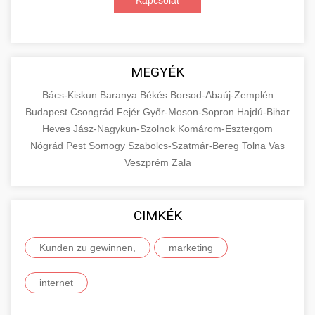
Kapcsolat
MEGYÉK
Bács-Kiskun
Baranya
Békés
Borsod-Abaúj-Zemplén
Budapest
Csongrád
Fejér
Győr-Moson-Sopron
Hajdú-Bihar
Heves
Jász-Nagykun-Szolnok
Komárom-Esztergom
Nógrád
Pest
Somogy
Szabolcs-Szatmár-Bereg
Tolna
Vas
Veszprém
Zala
CIMKÉK
Kunden zu gewinnen,
marketing
internet