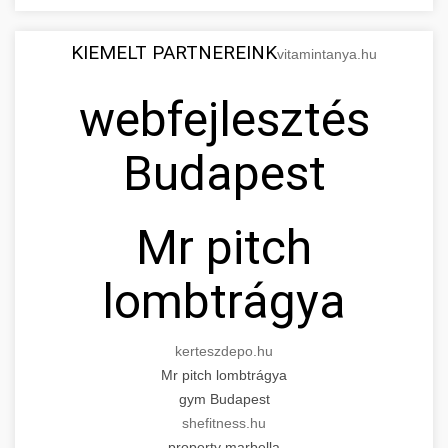
KIEMELT PARTNEREINK
vitamintanya.hu
webfejlesztés
Budapest
Mr pitch
lombtrágya
kerteszdepo.hu
Mr pitch lombtrágya
gym Budapest
shefitness.hu
property marbella