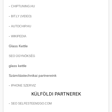
-
CHIPTUNING.HU
-
BIT.LY (VIDEO)
-
AUTOCHIP.HU
-
WIKIPEDIA
Glass Kettle
SEO ÜGYNÖKSÉG
glass kettle
Számítástechnikai partnereink
-
IPHONE SZERVIZ
KÜLFÖLDI PARTNEREK
-
SEO SELFESTEEM2GO.COM