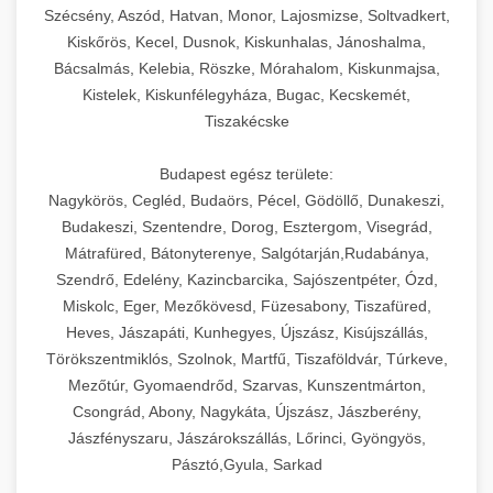
Szécsény, Aszód, Hatvan, Monor, Lajosmizse, Soltvadkert,
Kiskőrös, Kecel, Dusnok, Kiskunhalas, Jánoshalma,
Bácsalmás, Kelebia, Röszke, Mórahalom, Kiskunmajsa,
Kistelek, Kiskunfélegyháza, Bugac, Kecskemét,
Tiszakécske
Budapest egész területe:
Nagykörös, Cegléd, Budaörs, Pécel, Gödöllő, Dunakeszi,
Budakeszi, Szentendre, Dorog, Esztergom, Visegrád,
Mátrafüred, Bátonyterenye, Salgótarján,Rudabánya,
Szendrő, Edelény, Kazincbarcika, Sajószentpéter, Ózd,
Miskolc, Eger, Mezőkövesd, Füzesabony, Tiszafüred,
Heves, Jászapáti, Kunhegyes, Újszász, Kisújszállás,
Törökszentmiklós, Szolnok, Martfű, Tiszaföldvár, Túrkeve,
Mezőtúr, Gyomaendrőd, Szarvas, Kunszentmárton,
Csongrád, Abony, Nagykáta, Újszász, Jászberény,
Jászfényszaru, Jászárokszállás, Lőrinci, Gyöngyös,
Pásztó,Gyula, Sarkad