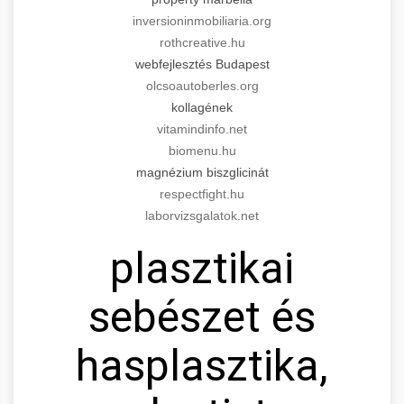
inversioninmobiliaria.org
rothcreative.hu
webfejlesztés Budapest
olcsoautoberles.org
kollagének
vitamindinfo.net
biomenu.hu
magnézium biszglicinát
respectfight.hu
laborvizsgalatok.net
plasztikai
sebészet és
hasplasztika,