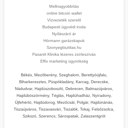
Mellnagyobbítás
online bitcoin wallet
Vízvezeték szerelő
Budapesti ügyvédi iroda
Nyílászáró ár
Hörmann garázskapuk
Szonyegtisztitas.hu
Pasarét Klinika lézeres zsírleszívás
Effix marketing ügynökség
Békés, Mezőberény, Szeghalom, Berettyóújfalu,
Biharkeresztes, Püspökladány, Karcag, Derecske,
Nádudvar, Hajdúszoboszló, Debrecen, Balmazújváros,
Hajdúböszörmény, Téglás, Hajdúhadház, Nyíradony,
Újfehértó, Hajdúdorog, Mezőcsát, Polgár, Hajdúnánás,
Tiszaújváros, Tiszavasvári, Tiszalök, Tokaj, Felsőzsolca,
Szikszó, Szerencs, Sárospatak, Zalaszentgrót