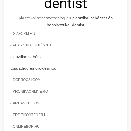
dentist
plasztikai sebészet
reblog.hu
plasztikai sebészet és
hasplasztika, dentist
-
GIAFORM.HU
-
PLASZTIKAI SEBÉSZET
plasztikai sebész
Családjog és öröklési jog
-
DOBROCSI.COM
-
KRONIKAONLINE.RO
-
AMEAMED.COM
-
ERDEIKONTENER.HU
-
ONLINEBOR.HU