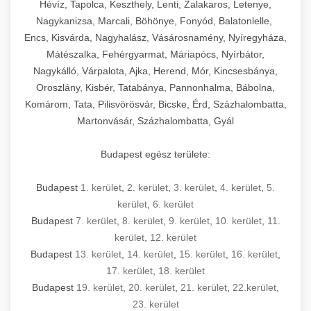
Hévíz, Tapolca, Keszthely, Lenti, Zalakaros, Letenye,
Nagykanizsa, Marcali, Böhönye, Fonyód, Balatonlelle,
Encs, Kisvárda, Nagyhalász, Vásárosnamény, Nyíregyháza,
Mátészalka, Fehérgyarmat, Máriapócs, Nyírbátor,
Nagykálló, Várpalota, Ajka, Herend, Mór, Kincsesbánya,
Oroszlány, Kisbér, Tatabánya, Pannonhalma, Bábolna,
Komárom, Tata, Pilisvörösvár, Bicske, Érd, Százhalombatta,
Martonvásár, Százhalombatta, Gyál
Budapest egész területe:
Budapest
1. kerület
,
2. kerület
,
3. kerület
,
4. kerület
,
5.
kerület
,
6. kerület
Budapest
7. kerület
,
8. kerület
,
9. kerület
,
10. kerület
,
11.
kerület
,
12. kerület
Budapest
13. kerület
,
14. kerület
,
15. kerület
,
16. kerület
,
17. kerület
,
18. kerület
Budapest
19. kerület
,
20. kerület
,
21. kerület
,
22.kerület
,
23. kerület