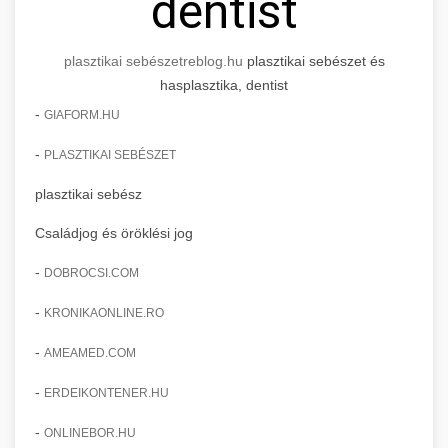
dentist
plasztikai sebészet
reblog.hu
plasztikai sebészet és
hasplasztika, dentist
-
GIAFORM.HU
-
PLASZTIKAI SEBÉSZET
plasztikai sebész
Családjog és öröklési jog
-
DOBROCSI.COM
-
KRONIKAONLINE.RO
-
AMEAMED.COM
-
ERDEIKONTENER.HU
-
ONLINEBOR.HU