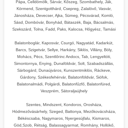
Pápa, Celldömölk, Sárvár, Kőszeg, Szombathely, Ják,
Körmend, Szentgotthárd, Csepreg, Zalalövő, Vasvár,
Jánosháza, Devecser, Ajka, Sümeg, Pécsvárad, Komló,
Sásd, Dombóvár, Bonyhád, Bátaszék, Baja, Bácsalmás,
Szekszárd, Tolna, Fadd, Paks, Kalocsa, Hőgyész, Tamási
Balatonboglár, Kaposvár, Csurgó, Nagyatád, Kadarkút,
Barcs, Szigetvár, Sellye, Harkány, Siklós, Villány, Bóly,
Mohács, Pécs, Szentlőrinc Andocs, Tab, Lengyeltóti,
Simontornya, Enying, Dunaföldvár, Solt, Szabadszállás,
Sárbogárd, Dunaújváros, Kunszentmiklós, Ráckeve,
Gárdony, Székesfehérvár, Balatonföldvár, Siófok,
Balatonalmádi, Polgárdi, Balatonfűzfő, Balatonfüred,
Veszprém, Sátoraljaújhely
Szentes, Mindszent, Kondoros, Orosháza,
Hódmezővásárhely, Szeged, Battonya, Mezőkovácsháza,
Békéscsaba, Nagymaros, Nyergesújfalu, Kismaros,
Göd,Szob, Rétság, Balassagyarmat, Romhány, Hollókő,