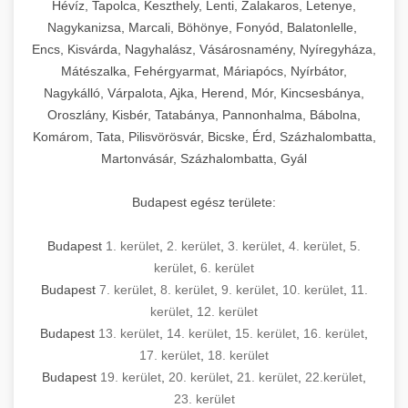
Hévíz, Tapolca, Keszthely, Lenti, Zalakaros, Letenye,
Nagykanizsa, Marcali, Böhönye, Fonyód, Balatonlelle,
Encs, Kisvárda, Nagyhalász, Vásárosnamény, Nyíregyháza,
Mátészalka, Fehérgyarmat, Máriapócs, Nyírbátor,
Nagykálló, Várpalota, Ajka, Herend, Mór, Kincsesbánya,
Oroszlány, Kisbér, Tatabánya, Pannonhalma, Bábolna,
Komárom, Tata, Pilisvörösvár, Bicske, Érd, Százhalombatta,
Martonvásár, Százhalombatta, Gyál
Budapest egész területe:
Budapest
1. kerület
,
2. kerület
,
3. kerület
,
4. kerület
,
5.
kerület
,
6. kerület
Budapest
7. kerület
,
8. kerület
,
9. kerület
,
10. kerület
,
11.
kerület
,
12. kerület
Budapest
13. kerület
,
14. kerület
,
15. kerület
,
16. kerület
,
17. kerület
,
18. kerület
Budapest
19. kerület
,
20. kerület
,
21. kerület
,
22.kerület
,
23. kerület