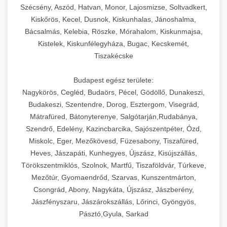
Szécsény, Aszód, Hatvan, Monor, Lajosmizse, Soltvadkert,
Kiskőrös, Kecel, Dusnok, Kiskunhalas, Jánoshalma,
Bácsalmás, Kelebia, Röszke, Mórahalom, Kiskunmajsa,
Kistelek, Kiskunfélegyháza, Bugac, Kecskemét,
Tiszakécske
Budapest egész területe:
Nagykörös, Cegléd, Budaörs, Pécel, Gödöllő, Dunakeszi,
Budakeszi, Szentendre, Dorog, Esztergom, Visegrád,
Mátrafüred, Bátonyterenye, Salgótarján,Rudabánya,
Szendrő, Edelény, Kazincbarcika, Sajószentpéter, Ózd,
Miskolc, Eger, Mezőkövesd, Füzesabony, Tiszafüred,
Heves, Jászapáti, Kunhegyes, Újszász, Kisújszállás,
Törökszentmiklós, Szolnok, Martfű, Tiszaföldvár, Túrkeve,
Mezőtúr, Gyomaendrőd, Szarvas, Kunszentmárton,
Csongrád, Abony, Nagykáta, Újszász, Jászberény,
Jászfényszaru, Jászárokszállás, Lőrinci, Gyöngyös,
Pásztó,Gyula, Sarkad