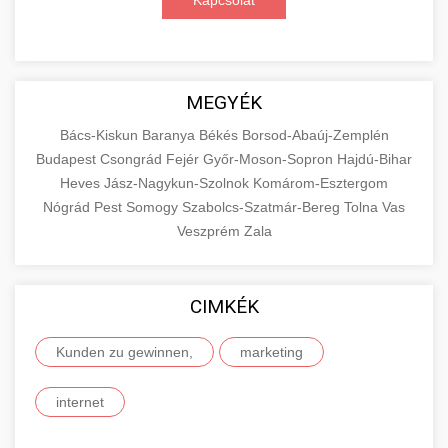
Kapcsolat
MEGYÉK
Bács-Kiskun
Baranya
Békés
Borsod-Abaúj-Zemplén
Budapest
Csongrád
Fejér
Győr-Moson-Sopron
Hajdú-Bihar
Heves
Jász-Nagykun-Szolnok
Komárom-Esztergom
Nógrád
Pest
Somogy
Szabolcs-Szatmár-Bereg
Tolna
Vas
Veszprém
Zala
CIMKÉK
Kunden zu gewinnen,
marketing
internet