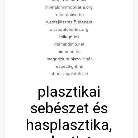
inversioninmobiliaria.org
rothcreative.hu
webfejlesztés Budapest
olcsoautoberles.org
kollagének
vitamindinfo.net
biomenu.hu
magnézium biszglicinát
respectfight.hu
laborvizsgalatok.net
plasztikai
sebészet és
hasplasztika,