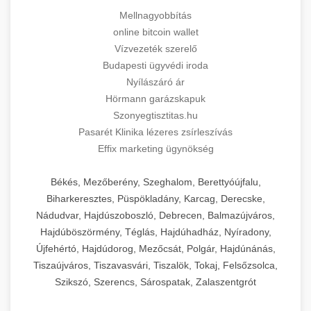
Mellnagyobbítás
online bitcoin wallet
Vízvezeték szerelő
Budapesti ügyvédi iroda
Nyílászáró ár
Hörmann garázskapuk
Szonyegtisztitas.hu
Pasarét Klinika lézeres zsírleszívás
Effix marketing ügynökség
Békés, Mezőberény, Szeghalom, Berettyóújfalu,
Biharkeresztes, Püspökladány, Karcag, Derecske,
Nádudvar, Hajdúszoboszló, Debrecen, Balmazújváros,
Hajdúböszörmény, Téglás, Hajdúhadház, Nyíradony,
Újfehértó, Hajdúdorog, Mezőcsát, Polgár, Hajdúnánás,
Tiszaújváros, Tiszavasvári, Tiszalök, Tokaj, Felsőzsolca,
Szikszó, Szerencs, Sárospatak, Zalaszentgrót