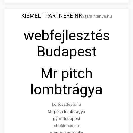
KIEMELT PARTNEREINK
vitamintanya.hu
webfejlesztés
Budapest
Mr pitch
lombtrágya
kerteszdepo.hu
Mr pitch lombtrágya
gym Budapest
shefitness.hu
property marbella