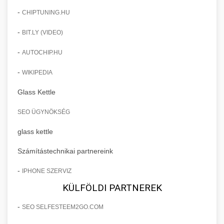
-
CHIPTUNING.HU
-
BIT.LY (VIDEO)
-
AUTOCHIP.HU
-
WIKIPEDIA
Glass Kettle
SEO ÜGYNÖKSÉG
glass kettle
Számítástechnikai partnereink
-
IPHONE SZERVIZ
KÜLFÖLDI PARTNEREK
-
SEO SELFESTEEM2GO.COM