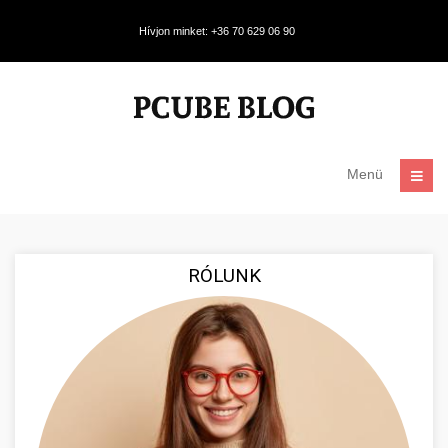
Hívjon minket: +36 70 629 06 90
Menü
RÓLUNK