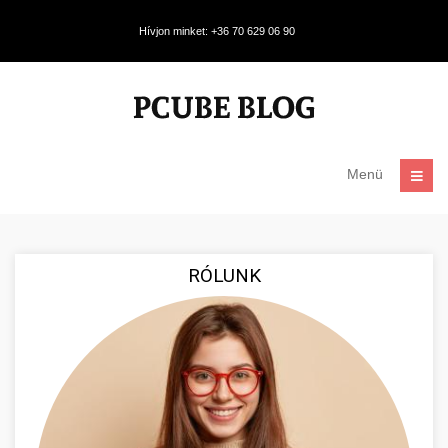
Hívjon minket: +36 70 629 06 90
Menü
RÓLUNK