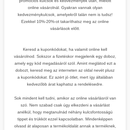
promóciós kulcsok és kedvezmények után, mielőtt
online vásárolnál. Gyakran vannak olyan
kedvezménykulcsok, amelyekről talán nem is tudsz!
Ezekkel 10%-20%-ot takaríthatsz meg az online
vásárlások előtt.
Keresd a kuponkódokat, ha valamit online kell
vásárolnod. Sokszor a fizetéskor megjelenik egy doboz,
amely egy kód megadásáról szól. Amint meglátod ezt a
dobozt, keresd meg az interneten az oldal nevét plusz
a kuponkódokat. Ez azért jó ötlet, mert így általában
kedvezőbb árat kaphatsz a rendelésedre.
Sok mindent kell tudni, amikor az online vásárlásról van
szó. Nem szabad csak úgy elkezdeni a vásárlást
anélkül, hogy megtanulnád néhány kulcsfontosságú
tippet és trükköt ezzel kapcsolatban. Mindenképpen
olvasd át alaposan a termékoldalát annak a terméknek,