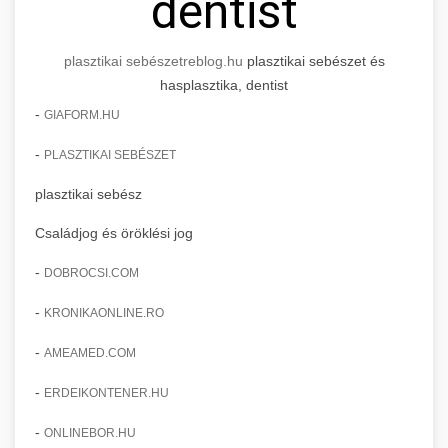
dentist
plasztikai sebészet
reblog.hu
plasztikai sebészet és
hasplasztika, dentist
-
GIAFORM.HU
-
PLASZTIKAI SEBÉSZET
plasztikai sebész
Családjog és öröklési jog
-
DOBROCSI.COM
-
KRONIKAONLINE.RO
-
AMEAMED.COM
-
ERDEIKONTENER.HU
-
ONLINEBOR.HU