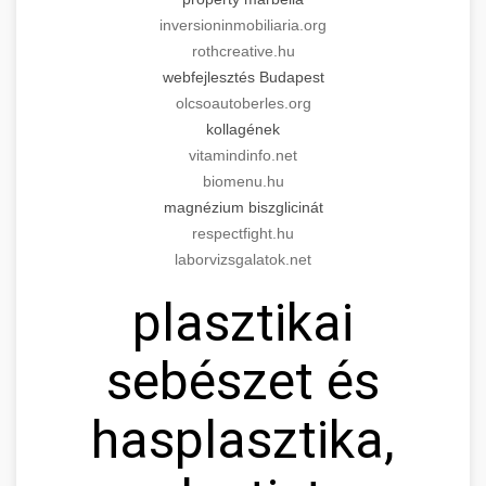
inversioninmobiliaria.org
rothcreative.hu
webfejlesztés Budapest
olcsoautoberles.org
kollagének
vitamindinfo.net
biomenu.hu
magnézium biszglicinát
respectfight.hu
laborvizsgalatok.net
plasztikai
sebészet és
hasplasztika,