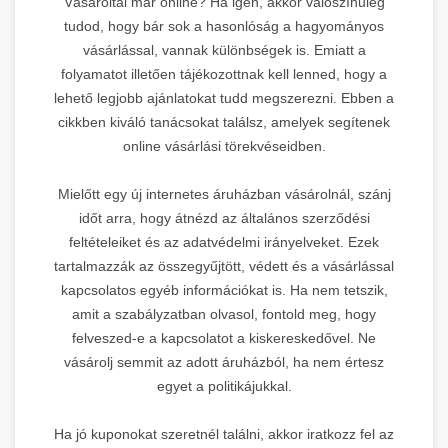
Vásároltál már online? Ha igen, akkor valószínűleg
tudod, hogy bár sok a hasonlóság a hagyományos
vásárlással, vannak különbségek is. Emiatt a
folyamatot illetően tájékozottnak kell lenned, hogy a
lehető legjobb ajánlatokat tudd megszerezni. Ebben a
cikkben kiváló tanácsokat találsz, amelyek segítenek
online vásárlási törekvéseidben.
Mielőtt egy új internetes áruházban vásárolnál, szánj
időt arra, hogy átnézd az általános szerződési
feltételeiket és az adatvédelmi irányelveket. Ezek
tartalmazzák az összegyűjtött, védett és a vásárlással
kapcsolatos egyéb információkat is. Ha nem tetszik,
amit a szabályzatban olvasol, fontold meg, hogy
felveszed-e a kapcsolatot a kiskereskedővel. Ne
vásárolj semmit az adott áruházból, ha nem értesz
egyet a politikájukkal.
Ha jó kuponokat szeretnél találni, akkor iratkozz fel az