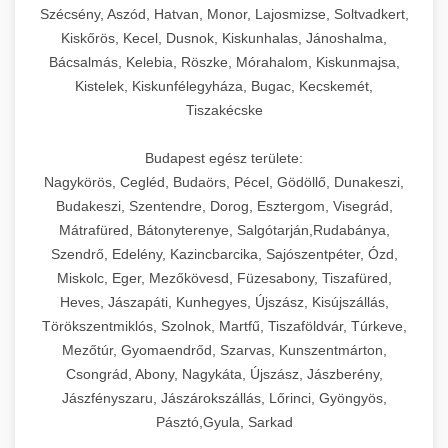
Szécsény, Aszód, Hatvan, Monor, Lajosmizse, Soltvadkert,
Kiskőrös, Kecel, Dusnok, Kiskunhalas, Jánoshalma,
Bácsalmás, Kelebia, Röszke, Mórahalom, Kiskunmajsa,
Kistelek, Kiskunfélegyháza, Bugac, Kecskemét,
Tiszakécske
Budapest egész területe:
Nagykörös, Cegléd, Budaörs, Pécel, Gödöllő, Dunakeszi,
Budakeszi, Szentendre, Dorog, Esztergom, Visegrád,
Mátrafüred, Bátonyterenye, Salgótarján,Rudabánya,
Szendrő, Edelény, Kazincbarcika, Sajószentpéter, Ózd,
Miskolc, Eger, Mezőkövesd, Füzesabony, Tiszafüred,
Heves, Jászapáti, Kunhegyes, Újszász, Kisújszállás,
Törökszentmiklós, Szolnok, Martfű, Tiszaföldvár, Túrkeve,
Mezőtúr, Gyomaendrőd, Szarvas, Kunszentmárton,
Csongrád, Abony, Nagykáta, Újszász, Jászberény,
Jászfényszaru, Jászárokszállás, Lőrinci, Gyöngyös,
Pásztó,Gyula, Sarkad