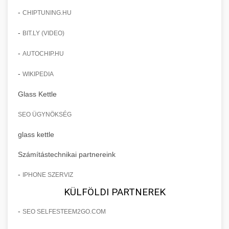
-
CHIPTUNING.HU
-
BIT.LY (VIDEO)
-
AUTOCHIP.HU
-
WIKIPEDIA
Glass Kettle
SEO ÜGYNÖKSÉG
glass kettle
Számítástechnikai partnereink
-
IPHONE SZERVIZ
KÜLFÖLDI PARTNEREK
-
SEO SELFESTEEM2GO.COM