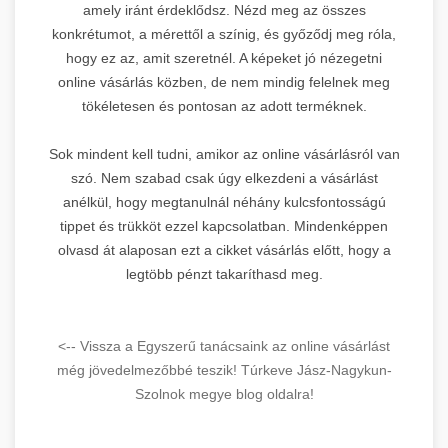
amely iránt érdeklődsz. Nézd meg az összes
konkrétumot, a mérettől a színig, és győződj meg róla,
hogy ez az, amit szeretnél. A képeket jó nézegetni
online vásárlás közben, de nem mindig felelnek meg
tökéletesen és pontosan az adott terméknek.
Sok mindent kell tudni, amikor az online vásárlásról van
szó. Nem szabad csak úgy elkezdeni a vásárlást
anélkül, hogy megtanulnál néhány kulcsfontosságú
tippet és trükköt ezzel kapcsolatban. Mindenképpen
olvasd át alaposan ezt a cikket vásárlás előtt, hogy a
legtöbb pénzt takaríthasd meg.
<-- Vissza a Egyszerű tanácsaink az online vásárlást
még jövedelmezőbbé teszik! Túrkeve Jász-Nagykun-
Szolnok megye blog oldalra!