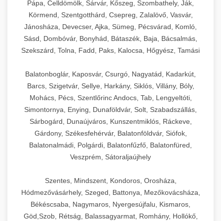
Pápa, Celldömölk, Sárvár, Kőszeg, Szombathely, Ják,
Körmend, Szentgotthárd, Csepreg, Zalalövő, Vasvár,
Jánosháza, Devecser, Ajka, Sümeg, Pécsvárad, Komló,
Sásd, Dombóvár, Bonyhád, Bátaszék, Baja, Bácsalmás,
Szekszárd, Tolna, Fadd, Paks, Kalocsa, Hőgyész, Tamási
Balatonboglár, Kaposvár, Csurgó, Nagyatád, Kadarkút,
Barcs, Szigetvár, Sellye, Harkány, Siklós, Villány, Bóly,
Mohács, Pécs, Szentlőrinc Andocs, Tab, Lengyeltóti,
Simontornya, Enying, Dunaföldvár, Solt, Szabadszállás,
Sárbogárd, Dunaújváros, Kunszentmiklós, Ráckeve,
Gárdony, Székesfehérvár, Balatonföldvár, Siófok,
Balatonalmádi, Polgárdi, Balatonfűzfő, Balatonfüred,
Veszprém, Sátoraljaújhely
Szentes, Mindszent, Kondoros, Orosháza,
Hódmezővásárhely, Szeged, Battonya, Mezőkovácsháza,
Békéscsaba, Nagymaros, Nyergesújfalu, Kismaros,
Göd,Szob, Rétság, Balassagyarmat, Romhány, Hollókő,