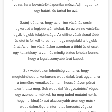
volna, ha a bevásárlóközpontba mész. Adj magadnak
egy határt, és tartsd be azt.
Szánj időt arra, hogy az online vásárlás során
megkeresd a legjobb ajánlatokat. Ez az online vásárlás
egyik legjobb tulajdonsága. Az offline vásárlásnál több
üzletet is fel kell keresned, hogy megtaláld a legjobb
árat. Az online vásárláskor azonban a többi üzlet csak
egy kattintásnyira van, és mindig biztos lehetsz benne,
hogy a legalacsonyabb árat kapod.
Sok weboldalon lehetőség van arra, hogy
megtekinthesd a konkurens weboldalak árait ugyanarra
a termékre vonatkozóan, ami hosszú távon pénzt
takaríthatsz meg. Sok weboldal "áregyeztetést" végez
egy azonos termékkel, ha meg tudod mutatni nekik,
hogy hol kínálják azt alacsonyabb áron egy másik
weboldalon.Gyors internetes keresést végezz