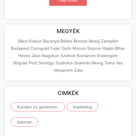
Kapcsolat
MEGYÉK
Bács-Kiskun
Baranya
Békés
Borsod-Abaúj-Zemplén
Budapest
Csongrád
Fejér
Győr-Moson-Sopron
Hajdú-Bihar
Heves
Jász-Nagykun-Szolnok
Komárom-Esztergom
Nógrád
Pest
Somogy
Szabolcs-Szatmár-Bereg
Tolna
Vas
Veszprém
Zala
CIMKÉK
Kunden zu gewinnen,
marketing
internet