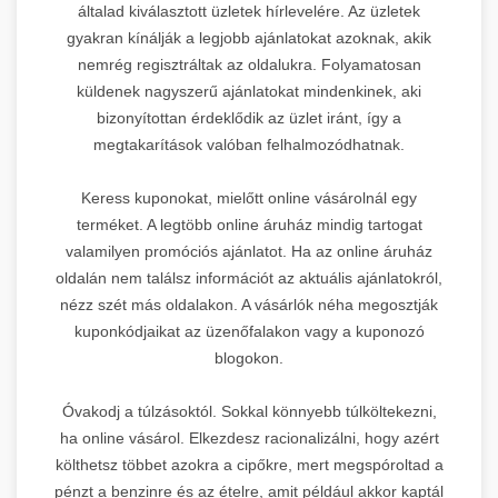
általad kiválasztott üzletek hírlevelére. Az üzletek
gyakran kínálják a legjobb ajánlatokat azoknak, akik
nemrég regisztráltak az oldalukra. Folyamatosan
küldenek nagyszerű ajánlatokat mindenkinek, aki
bizonyítottan érdeklődik az üzlet iránt, így a
megtakarítások valóban felhalmozódhatnak.
Keress kuponokat, mielőtt online vásárolnál egy
terméket. A legtöbb online áruház mindig tartogat
valamilyen promóciós ajánlatot. Ha az online áruház
oldalán nem találsz információt az aktuális ajánlatokról,
nézz szét más oldalakon. A vásárlók néha megosztják
kuponkódjaikat az üzenőfalakon vagy a kuponozó
blogokon.
Óvakodj a túlzásoktól. Sokkal könnyebb túlköltekezni,
ha online vásárol. Elkezdesz racionalizálni, hogy azért
költhetsz többet azokra a cipőkre, mert megspóroltad a
pénzt a benzinre és az ételre, amit például akkor kaptál