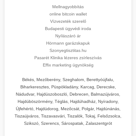
Mellnagyobbítás
online bitcoin wallet
Vízvezeték szerelő
Budapesti ügyvédi iroda
Nyílászáró ár
Hörmann garázskapuk
Szonyegtisztitas.hu
Pasarét Klinika lézeres zsírleszívás
Effix marketing ügynökség
Békés, Mezőberény, Szeghalom, Berettyóújfalu,
Biharkeresztes, Püspökladány, Karcag, Derecske,
Nádudvar, Hajdúszoboszló, Debrecen, Balmazújváros,
Hajdúböszörmény, Téglás, Hajdúhadház, Nyíradony,
Újfehértó, Hajdúdorog, Mezőcsát, Polgár, Hajdúnánás,
Tiszaújváros, Tiszavasvári, Tiszalök, Tokaj, Felsőzsolca,
Szikszó, Szerencs, Sárospatak, Zalaszentgrót