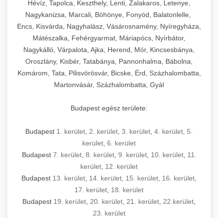
Hévíz, Tapolca, Keszthely, Lenti, Zalakaros, Letenye,
Nagykanizsa, Marcali, Böhönye, Fonyód, Balatonlelle,
Encs, Kisvárda, Nagyhalász, Vásárosnamény, Nyíregyháza,
Mátészalka, Fehérgyarmat, Máriapócs, Nyírbátor,
Nagykálló, Várpalota, Ajka, Herend, Mór, Kincsesbánya,
Oroszlány, Kisbér, Tatabánya, Pannonhalma, Bábolna,
Komárom, Tata, Pilisvörösvár, Bicske, Érd, Százhalombatta,
Martonvásár, Százhalombatta, Gyál
Budapest egész területe:
Budapest
1. kerület
,
2. kerület
,
3. kerület
,
4. kerület
,
5.
kerület
,
6. kerület
Budapest
7. kerület
,
8. kerület
,
9. kerület
,
10. kerület
,
11.
kerület
,
12. kerület
Budapest
13. kerület
,
14. kerület
,
15. kerület
,
16. kerület
,
17. kerület
,
18. kerület
Budapest
19. kerület
,
20. kerület
,
21. kerület
,
22.kerület
,
23. kerület