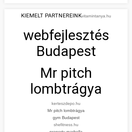
KIEMELT PARTNEREINK
vitamintanya.hu
webfejlesztés
Budapest
Mr pitch
lombtrágya
kerteszdepo.hu
Mr pitch lombtrágya
gym Budapest
shefitness.hu
property marbella