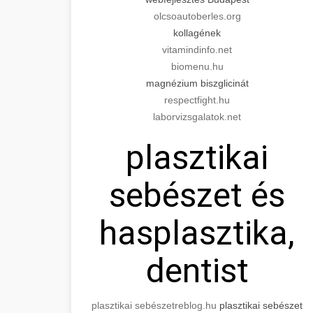
olcsoautoberles.org
kollagének
vitamindinfo.net
biomenu.hu
magnézium biszglicinát
respectfight.hu
laborvizsgalatok.net
plasztikai
sebészet és
hasplasztika,
dentist
plasztikai sebészet
reblog.hu
plasztikai sebészet