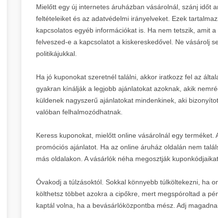
Mielőtt egy új internetes áruházban vásárolnál, szánj időt 
feltételeiket és az adatvédelmi irányelveket. Ezek tartalmaz
kapcsolatos egyéb információkat is. Ha nem tetszik, amit a
felveszed-e a kapcsolatot a kiskereskedővel. Ne vásárolj 
politikájukkal.
Ha jó kuponokat szeretnél találni, akkor iratkozz fel az által
gyakran kínálják a legjobb ajánlatokat azoknak, akik nemré
küldenek nagyszerű ajánlatokat mindenkinek, aki bizonyított
valóban felhalmozódhatnak.
Keress kuponokat, mielőtt online vásárolnál egy terméket. 
promóciós ajánlatot. Ha az online áruház oldalán nem találs
más oldalakon. A vásárlók néha megosztják kuponkódjaika
Óvakodj a túlzásoktól. Sokkal könnyebb túlköltekezni, ha on
költhetsz többet azokra a cipőkre, mert megspóroltad a pén
kaptál volna, ha a bevásárlóközpontba mész. Adj magadnak 