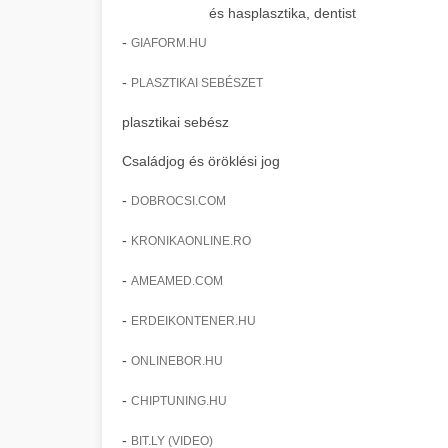
és hasplasztika, dentist
-
GIAFORM.HU
-
PLASZTIKAI SEBÉSZET
plasztikai sebész
Családjog és öröklési jog
-
DOBROCSI.COM
-
KRONIKAONLINE.RO
-
AMEAMED.COM
-
ERDEIKONTENER.HU
-
ONLINEBOR.HU
-
CHIPTUNING.HU
-
BIT.LY (VIDEO)