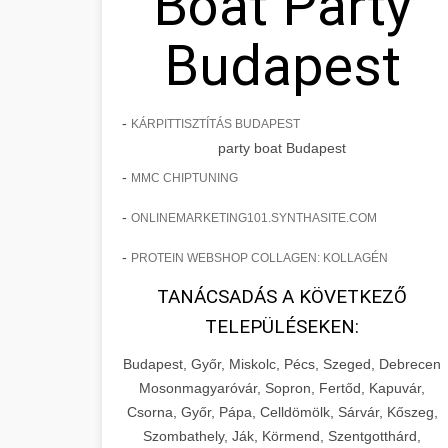
Boat Party
Budapest
-
KÁRPITTISZTÍTÁS BUDAPEST
party boat Budapest
-
MMC CHIPTUNING
-
ONLINEMARKETING101.SYNTHASITE.COM
-
PROTEIN WEBSHOP COLLAGEN: KOLLAGÉN
TANÁCSADÁS A KÖVETKEZŐ
TELEPÜLÉSEKEN:
Budapest, Győr, Miskolc, Pécs, Szeged, Debrecen
Mosonmagyaróvár, Sopron, Fertőd, Kapuvár,
Csorna, Győr, Pápa, Celldömölk, Sárvár, Kőszeg,
Szombathely, Ják, Körmend, Szentgotthárd,