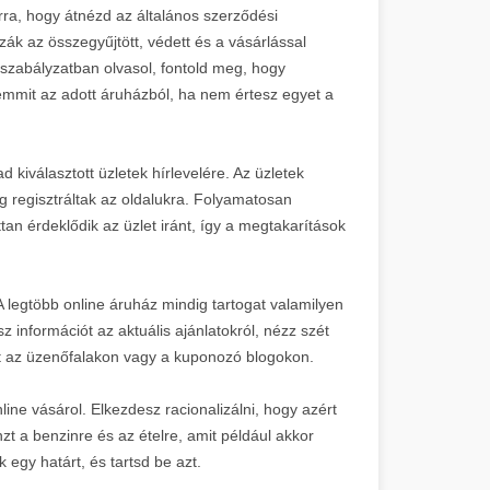
arra, hogy átnézd az általános szerződési
zák az összegyűjtött, védett és a vásárlással
 szabályzatban olvasol, fontold meg, hogy
semmit az adott áruházból, ha nem értesz egyet a
ad kiválasztott üzletek hírlevelére. Az üzletek
g regisztráltak az oldalukra. Folyamatosan
an érdeklődik az üzlet iránt, így a megtakarítások
A legtöbb online áruház mindig tartogat valamilyen
z információt az aktuális ajánlatokról, nézz szét
t az üzenőfalakon vagy a kuponozó blogokon.
line vásárol. Elkezdesz racionalizálni, hogy azért
zt a benzinre és az ételre, amit például akkor
egy határt, és tartsd be azt.