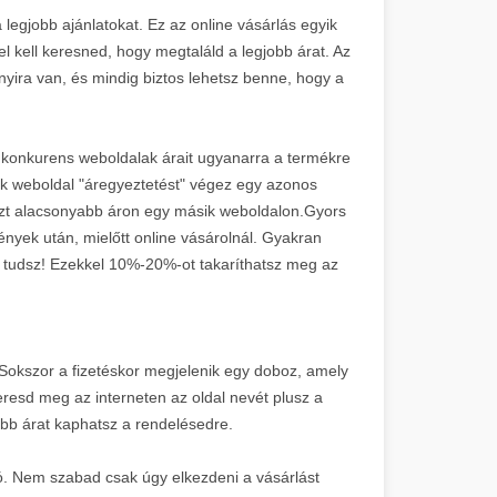
legjobb ajánlatokat. Ez az online vásárlás egyik
fel kell keresned, hogy megtaláld a legjobb árat. Az
nyira van, és mindig biztos lehetsz benne, hogy a
 konkurens weboldalak árait ugyanarra a termékre
k weboldal "áregyeztetést" végez egy azonos
 azt alacsonyabb áron egy másik weboldalon.Gyors
nyek után, mielőtt online vásárolnál. Gyakran
 tudsz! Ezekkel 10%-20%-ot takaríthatsz meg az
 Sokszor a fizetéskor megjelenik egy doboz, amely
resd meg az interneten az oldal nevét plusz a
őbb árat kaphatsz a rendelésedre.
zó. Nem szabad csak úgy elkezdeni a vásárlást