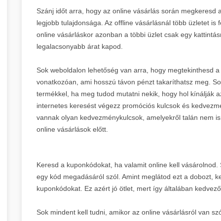
Szánj időt arra, hogy az online vásárlás során megkeresd a 
legjobb tulajdonsága. Az offline vásárlásnál több üzletet is 
online vásárláskor azonban a többi üzlet csak egy kattintás
legalacsonyabb árat kapod.
Sok weboldalon lehetőség van arra, hogy megtekinthesd a
vonatkozóan, ami hosszú távon pénzt takaríthatsz meg. So
termékkel, ha meg tudod mutatni nekik, hogy hol kínálják
internetes keresést végezz promóciós kulcsok és kedvezmé
vannak olyan kedvezménykulcsok, amelyekről talán nem is
online vásárlások előtt.
Keresd a kuponkódokat, ha valamit online kell vásárolnod.
egy kód megadásáról szól. Amint meglátod ezt a dobozt, ke
kuponkódokat. Ez azért jó ötlet, mert így általában kedvez
Sok mindent kell tudni, amikor az online vásárlásról van s