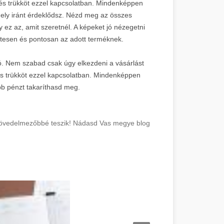
és trükköt ezzel kapcsolatban. Mindenképpen
ely iránt érdeklődsz. Nézd meg az összes
 ez az, amit szeretnél. A képeket jó nézegetni
etesen és pontosan az adott terméknek.
zó. Nem szabad csak úgy elkezdeni a vásárlást
és trükköt ezzel kapcsolatban. Mindenképpen
öbb pénzt takaríthasd meg.
 jövedelmezőbbé teszik! Nádasd Vas megye blog