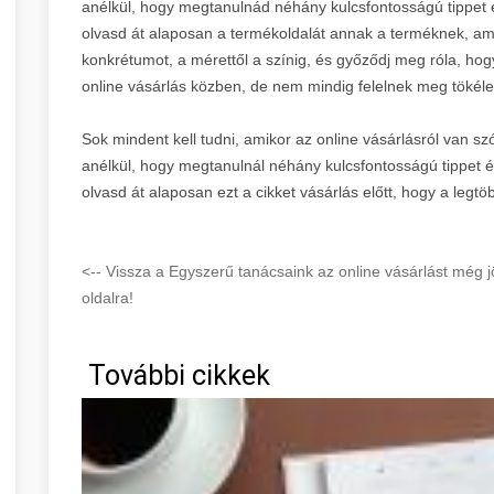
anélkül, hogy megtanulnád néhány kulcsfontosságú tippet 
olvasd át alaposan a termékoldalát annak a terméknek, am
konkrétumot, a mérettől a színig, és győződj meg róla, hogy
online vásárlás közben, de nem mindig felelnek meg tökél
Sok mindent kell tudni, amikor az online vásárlásról van s
anélkül, hogy megtanulnál néhány kulcsfontosságú tippet 
olvasd át alaposan ezt a cikket vásárlás előtt, hogy a legt
<-- Vissza a Egyszerű tanácsaink az online vásárlást még
oldalra!
További cikkek