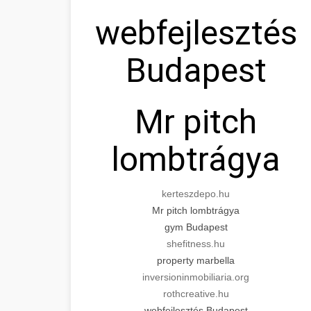
webfejlesztés
Budapest
Mr pitch
lombtrágya
kerteszdepo.hu
Mr pitch lombtrágya
gym Budapest
shefitness.hu
property marbella
inversioninmobiliaria.org
rothcreative.hu
webfejlesztés Budapest