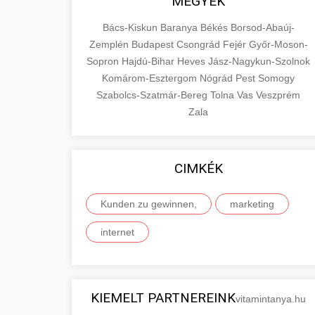
MEGYÉK
Bács-Kiskun
Baranya
Békés
Borsod-Abaúj-
Zemplén
Budapest
Csongrád
Fejér
Győr-Moson-
Sopron
Hajdú-Bihar
Heves
Jász-Nagykun-Szolnok
Komárom-Esztergom
Nógrád
Pest
Somogy
Szabolcs-Szatmár-Bereg
Tolna
Vas
Veszprém
Zala
CIMKÉK
Kunden zu gewinnen,
marketing
internet
KIEMELT PARTNEREINK
vitamintanya.hu