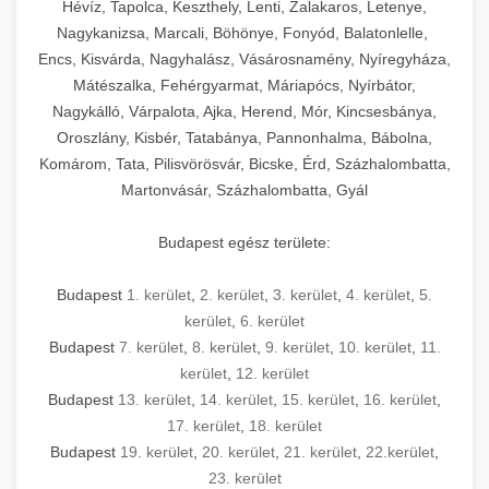
Hévíz, Tapolca, Keszthely, Lenti, Zalakaros, Letenye,
Nagykanizsa, Marcali, Böhönye, Fonyód, Balatonlelle,
Encs, Kisvárda, Nagyhalász, Vásárosnamény, Nyíregyháza,
Mátészalka, Fehérgyarmat, Máriapócs, Nyírbátor,
Nagykálló, Várpalota, Ajka, Herend, Mór, Kincsesbánya,
Oroszlány, Kisbér, Tatabánya, Pannonhalma, Bábolna,
Komárom, Tata, Pilisvörösvár, Bicske, Érd, Százhalombatta,
Martonvásár, Százhalombatta, Gyál
Budapest egész területe:
Budapest
1. kerület
,
2. kerület
,
3. kerület
,
4. kerület
,
5.
kerület
,
6. kerület
Budapest
7. kerület
,
8. kerület
,
9. kerület
,
10. kerület
,
11.
kerület
,
12. kerület
Budapest
13. kerület
,
14. kerület
,
15. kerület
,
16. kerület
,
17. kerület
,
18. kerület
Budapest
19. kerület
,
20. kerület
,
21. kerület
,
22.kerület
,
23. kerület