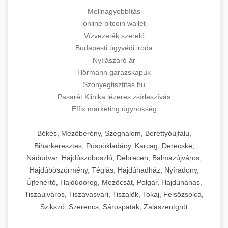
Mellnagyobbítás
online bitcoin wallet
Vízvezeték szerelő
Budapesti ügyvédi iroda
Nyílászáró ár
Hörmann garázskapuk
Szonyegtisztitas.hu
Pasarét Klinika lézeres zsírleszívás
Effix marketing ügynökség
Békés, Mezőberény, Szeghalom, Berettyóújfalu,
Biharkeresztes, Püspökladány, Karcag, Derecske,
Nádudvar, Hajdúszoboszló, Debrecen, Balmazújváros,
Hajdúböszörmény, Téglás, Hajdúhadház, Nyíradony,
Újfehértó, Hajdúdorog, Mezőcsát, Polgár, Hajdúnánás,
Tiszaújváros, Tiszavasvári, Tiszalök, Tokaj, Felsőzsolca,
Szikszó, Szerencs, Sárospatak, Zalaszentgrót