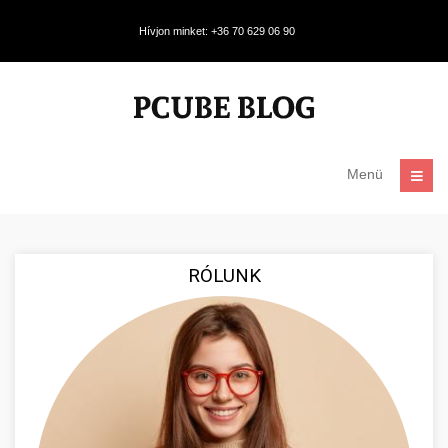
Hívjon minket: +36 70 629 06 90
Menü
RÓLUNK