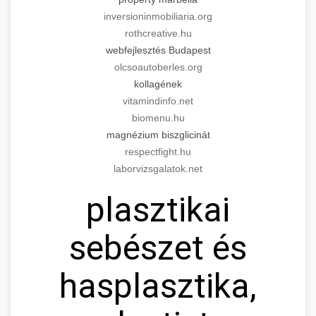
inversioninmobiliaria.org
rothcreative.hu
webfejlesztés Budapest
olcsoautoberles.org
kollagének
vitamindinfo.net
biomenu.hu
magnézium biszglicinát
respectfight.hu
laborvizsgalatok.net
plasztikai
sebészet és
hasplasztika,