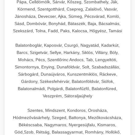
Pápa, Celldömölk, Sárvár, Kőszeg, Szombathely, Ják,
Körmend, Szentgotthárd, Csepreg, Zalalövő, Vasvár,
Jánosháza, Devecser, Ajka, Sümeg, Pécsvárad, Komló,
Sásd, Dombóvár, Bonyhád, Bátaszék, Baja, Bácsalmás,
Szekszárd, Tolna, Fadd, Paks, Kalocsa, Hőgyész, Tamási
Balatonboglár, Kaposvár, Csurgó, Nagyatád, Kadarkút,
Barcs, Szigetvár, Sellye, Harkány, Siklós, Villány, Bóly,
Mohács, Pécs, Szentlőrinc Andocs, Tab, Lengyeltóti,
Simontornya, Enying, Dunaföldvár, Solt, Szabadszállás,
Sárbogárd, Dunaújváros, Kunszentmiklós, Ráckeve,
Gárdony, Székesfehérvár, Balatonföldvár, Siófok,
Balatonalmádi, Polgárdi, Balatonfűzfő, Balatonfüred,
Veszprém, Sátoraljaújhely
Szentes, Mindszent, Kondoros, Orosháza,
Hódmezővásárhely, Szeged, Battonya, Mezőkovácsháza,
Békéscsaba, Nagymaros, Nyergesújfalu, Kismaros,
Göd,Szob, Rétság, Balassagyarmat, Romhány, Hollókő,