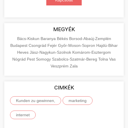
Kapcsolat
MEGYÉK
Bács-Kiskun
Baranya
Békés
Borsod-Abaúj-Zemplén
Budapest
Csongrád
Fejér
Győr-Moson-Sopron
Hajdú-Bihar
Heves
Jász-Nagykun-Szolnok
Komárom-Esztergom
Nógrád
Pest
Somogy
Szabolcs-Szatmár-Bereg
Tolna
Vas
Veszprém
Zala
CIMKÉK
Kunden zu gewinnen,
marketing
internet