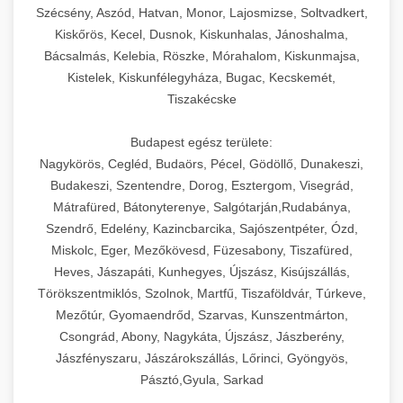
Szécsény, Aszód, Hatvan, Monor, Lajosmizse, Soltvadkert,
Kiskőrös, Kecel, Dusnok, Kiskunhalas, Jánoshalma,
Bácsalmás, Kelebia, Röszke, Mórahalom, Kiskunmajsa,
Kistelek, Kiskunfélegyháza, Bugac, Kecskemét,
Tiszakécske
Budapest egész területe:
Nagykörös, Cegléd, Budaörs, Pécel, Gödöllő, Dunakeszi,
Budakeszi, Szentendre, Dorog, Esztergom, Visegrád,
Mátrafüred, Bátonyterenye, Salgótarján,Rudabánya,
Szendrő, Edelény, Kazincbarcika, Sajószentpéter, Ózd,
Miskolc, Eger, Mezőkövesd, Füzesabony, Tiszafüred,
Heves, Jászapáti, Kunhegyes, Újszász, Kisújszállás,
Törökszentmiklós, Szolnok, Martfű, Tiszaföldvár, Túrkeve,
Mezőtúr, Gyomaendrőd, Szarvas, Kunszentmárton,
Csongrád, Abony, Nagykáta, Újszász, Jászberény,
Jászfényszaru, Jászárokszállás, Lőrinci, Gyöngyös,
Pásztó,Gyula, Sarkad