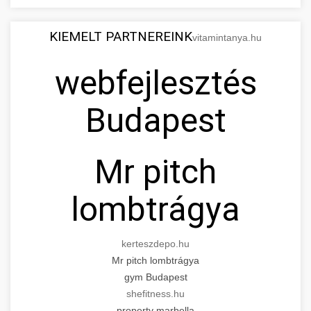
KIEMELT PARTNEREINK
vitamintanya.hu
webfejlesztés
Budapest
Mr pitch
lombtrágya
kerteszdepo.hu
Mr pitch lombtrágya
gym Budapest
shefitness.hu
property marbella