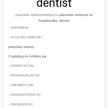
dentist
plasztikai sebészet
reblog.hu
plasztikai sebészet és
hasplasztika, dentist
-
GIAFORM.HU
-
PLASZTIKAI SEBÉSZET
plasztikai sebész
Családjog és öröklési jog
-
DOBROCSI.COM
-
KRONIKAONLINE.RO
-
AMEAMED.COM
-
ERDEIKONTENER.HU
-
ONLINEBOR.HU