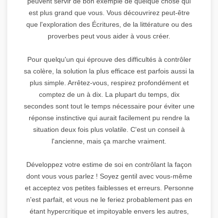
peuvent servir de bon exemple de quelque chose qui
est plus grand que vous. Vous découvrirez peut-être
que l'exploration des Écritures, de la littérature ou des
proverbes peut vous aider à vous créer.
Pour quelqu'un qui éprouve des difficultés à contrôler
sa colère, la solution la plus efficace est parfois aussi la
plus simple. Arrêtez-vous, respirez profondément et
comptez de un à dix. La plupart du temps, dix
secondes sont tout le temps nécessaire pour éviter une
réponse instinctive qui aurait facilement pu rendre la
situation deux fois plus volatile. C'est un conseil à
l'ancienne, mais ça marche vraiment.
Développez votre estime de soi en contrôlant la façon
dont vous vous parlez ! Soyez gentil avec vous-même
et acceptez vos petites faiblesses et erreurs. Personne
n'est parfait, et vous ne le feriez probablement pas en
étant hypercritique et impitoyable envers les autres,