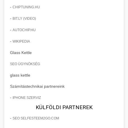
-
CHIPTUNING.HU
-
BIT.LY (VIDEO)
-
AUTOCHIP.HU
-
WIKIPEDIA
Glass Kettle
SEO ÜGYNÖKSÉG
glass kettle
Számítástechnikai partnereink
-
IPHONE SZERVIZ
KÜLFÖLDI PARTNEREK
-
SEO SELFESTEEM2GO.COM