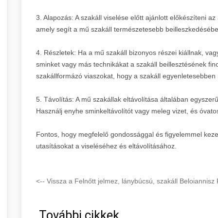
3. Alapozás: A szakáll viselése előtt ajánlott előkészíteni 
amely segít a mű szakáll természetesebb beilleszkedéséb
4. Részletek: Ha a mű szakáll bizonyos részei kiállnak, v
sminket vagy más technikákat a szakáll beillesztésének fi
szakállformázó viaszokat, hogy a szakáll egyenletesebben 
5. Távolítás: A mű szakállak eltávolítása általában egyszer
Használj enyhe sminkeltávolítót vagy meleg vizet, és óvatosa
Fontos, hogy megfelelő gondossággal és figyelemmel kezeld 
utasításokat a viseléséhez és eltávolításához.
<-- Vissza a Felnőtt jelmez, lánybúcsú, szakáll Beloiannisz
További cikkek