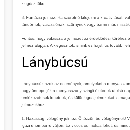
kiegészítőket.
8. Fantázia jelmez: Ha szeretné kifejezni a kreativitását, v
tündérnek, varázslónak, szörnynek vagy bármi más misztik
Fontos, hogy válassza a jelmezét az érdeklődési köréhez é
jelmez alapján. A kiegészítők, smink és hajstílus további le
Lánybúcsú
Lánybúcsúk azok az események,
amelyeket a menyasszony 
hogy ünnepeljék a menyasszony szingli életének utolsó na
emlékezetesek lehetnek, és különleges jelmezeket is maguk
jelmezekhez:
1. Házassági vőlegény jelmez: Öltözzön be vőlegénynek! Vi
igazi úriemberré váljon. Ez vicces és mókás lehet, és minde