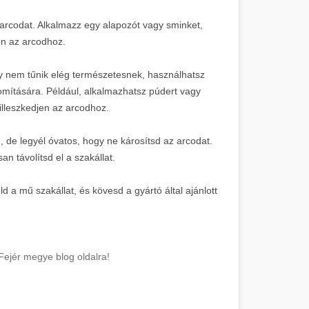
az arcodat. Alkalmazz egy alapozót vagy sminket,
en az arcodhoz.
agy nem tűnik elég természetesnek, használhatsz
nomítására. Például, alkalmazhatsz púdert vagy
illeszkedjen az arcodhoz.
ű, de legyél óvatos, hogy ne károsítsd az arcodat.
n távolítsd el a szakállat.
a mű szakállat, és kövesd a gyártó által ajánlott
 Fejér megye blog oldalra!