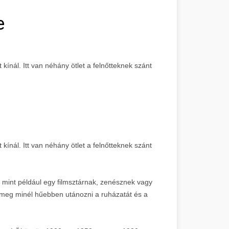
e
kínál. Itt van néhány ötlet a felnőtteknek szánt
kínál. Itt van néhány ötlet a felnőtteknek szánt
 mint például egy filmsztárnak, zenésznek vagy
a meg minél hűebben utánozni a ruházatát és a