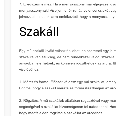
7. Eljegyzési jelmez: Ha a menyasszony már eljegyzési gyűr
menyasszonynak! Viseljen fehér ruhát, velencei csipkét va
jelmezzel mindenki arra emlékezteti, hogy a menyasszony h
Szakáll
Egy mű
szakáll kiváló választás lehet,
ha szeretnél egy jel
szakállra van szükség, de nem rendelkezel valódi szakáll
anyagban elérhetőek, és könnyen rögzíthetőek az arcra. It
viseléséhez:
1. Méret és forma: Először válassz egy mű szakállat, amely
Fontos, hogy a szakáll mérete és forma illeszkedjen az ar
2. Rögzítés: A mű szakállak általában ragasztóval vagy má
segítségével a szakállat biztonságosan fel tudod tenni. Ha
hogy megfelelően rögzítsd a szakállat az arcodhoz.