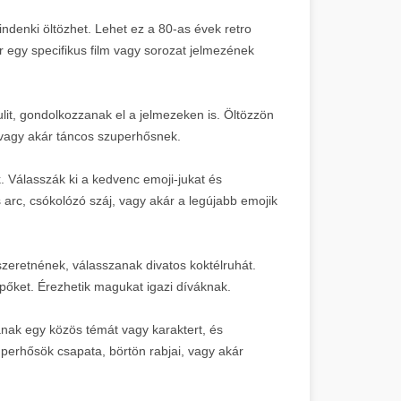
ndenki öltözhet. Lehet ez a 80-as évek retro
r egy specifikus film vagy sorozat jelmezének
lit, gondolkozzanak el a jelmezeken is. Öltözzön
vagy akár táncos szuperhősnek.
. Válasszák ki a kedvenc emoji-jukat és
arc, csókolózó száj, vagy akár a legújabb emojik
szeretnének, válasszanak divatos koktélruhát.
pőket. Érezhetik magukat igazi díváknak.
nak egy közös témát vagy karaktert, és
perhősök csapata, börtön rabjai, vagy akár