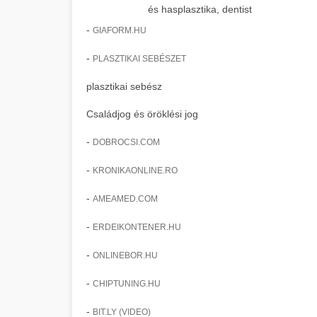
és hasplasztika, dentist
-
GIAFORM.HU
-
PLASZTIKAI SEBÉSZET
plasztikai sebész
Családjog és öröklési jog
-
DOBROCSI.COM
-
KRONIKAONLINE.RO
-
AMEAMED.COM
-
ERDEIKONTENER.HU
-
ONLINEBOR.HU
-
CHIPTUNING.HU
-
BIT.LY (VIDEO)