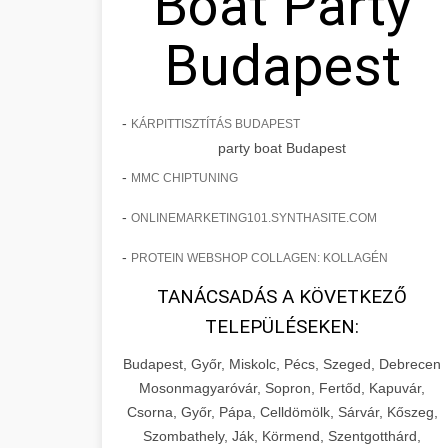
Boat Party
Budapest
-
KÁRPITTISZTÍTÁS BUDAPEST
party boat Budapest
-
MMC CHIPTUNING
-
ONLINEMARKETING101.SYNTHASITE.COM
-
PROTEIN WEBSHOP COLLAGEN: KOLLAGÉN
TANÁCSADÁS A KÖVETKEZŐ
TELEPÜLÉSEKEN:
Budapest, Győr, Miskolc, Pécs, Szeged, Debrecen
Mosonmagyaróvár, Sopron, Fertőd, Kapuvár,
Csorna, Győr, Pápa, Celldömölk, Sárvár, Kőszeg,
Szombathely, Ják, Körmend, Szentgotthárd,