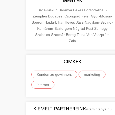
MEGYÉK
Bács-Kiskun
Baranya
Békés
Borsod-Abaúj-
Zemplén
Budapest
Csongrád
Fejér
Győr-Moson-
Sopron
Hajdú-Bihar
Heves
Jász-Nagykun-Szolnok
Komárom-Esztergom
Nógrád
Pest
Somogy
Szabolcs-Szatmár-Bereg
Tolna
Vas
Veszprém
Zala
CIMKÉK
Kunden zu gewinnen,
marketing
internet
KIEMELT PARTNEREINK
vitamintanya.hu