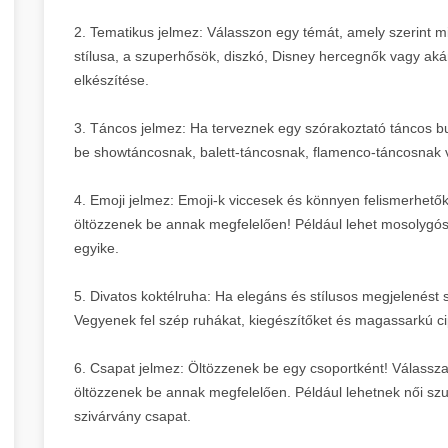
2. Tematikus jelmez: Válasszon egy témát, amely szerint mi
stílusa, a szuperhősök, diszkó, Disney hercegnők vagy aká
elkészítése.
3. Táncos jelmez: Ha terveznek egy szórakoztató táncos bu
be showtáncosnak, balett-táncosnak, flamenco-táncosnak 
4. Emoji jelmez: Emoji-k viccesek és könnyen felismerhetők
öltözzenek be annak megfelelően! Például lehet mosolygós 
egyike.
5. Divatos koktélruha: Ha elegáns és stílusos megjelenést 
Vegyenek fel szép ruhákat, kiegészítőket és magassarkú ci
6. Csapat jelmez: Öltözzenek be egy csoportként! Válassza
öltözzenek be annak megfelelően. Például lehetnek női szu
szivárvány csapat.