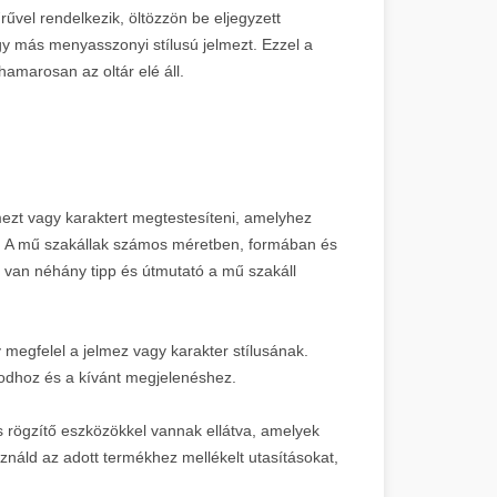
űvel rendelkezik, öltözzön be eljegyzett
gy más menyasszonyi stílusú jelmezt. Ezzel a
amarosan az oltár elé áll.
mezt vagy karaktert megtestesíteni, amelyhez
al. A mű szakállak számos méretben, formában és
t van néhány tipp és útmutató a mű szakáll
 megfelel a jelmez vagy karakter stílusának.
codhoz és a kívánt megjelenéshez.
s rögzítő eszközökkel vannak ellátva, amelyek
sználd az adott termékhez mellékelt utasításokat,