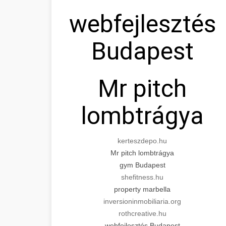
webfejlesztés
Budapest
Mr pitch
lombtrágya
kerteszdepo.hu
Mr pitch lombtrágya
gym Budapest
shefitness.hu
property marbella
inversioninmobiliaria.org
rothcreative.hu
webfejlesztés Budapest