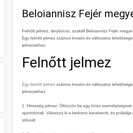
Beloiannisz Fejér megy
Felnőtt jelmez, lánybúcsú, szakáll Beloiannisz Fejér megye
Egy felnőtt jelmez számos kreatív és változatos lehetőséget 
jelmezekhez:
Felnőtt jelmez
Egy felnőtt jelmez
számos kreatív és változatos lehetőséget 
jelmezekhez:
1. Híresség jelmez: Öltözzön be egy híres személyiségnek,
sportolónak. Válassza ki a kedvenc karakterét, és próbálj
stílusát.