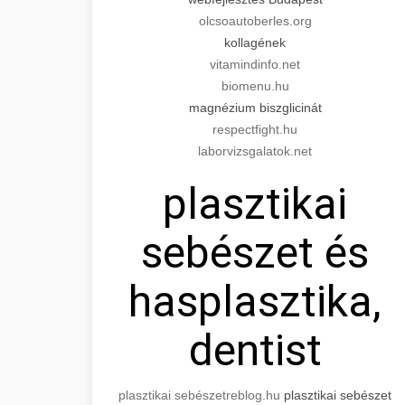
olcsoautoberles.org
kollagének
vitamindinfo.net
biomenu.hu
magnézium biszglicinát
respectfight.hu
laborvizsgalatok.net
plasztikai
sebészet és
hasplasztika,
dentist
plasztikai sebészet
reblog.hu
plasztikai sebészet