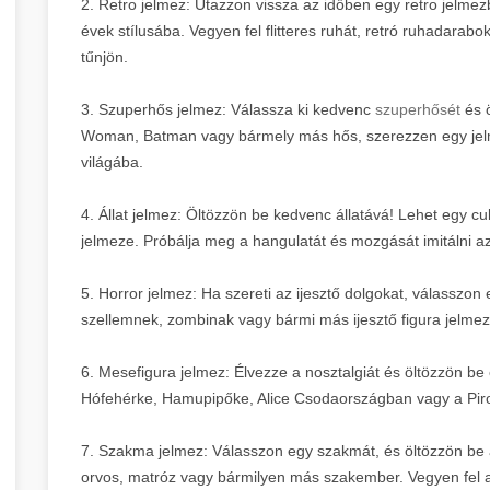
2. Retro jelmez: Utazzon vissza az időben egy retro jelm
évek stílusába. Vegyen fel flitteres ruhát, retró ruhadarab
tűnjön.
3. Szuperhős jelmez: Válassza ki kedvenc
szuperhősét
és 
Woman, Batman vagy bármely más hős, szerezzen egy jelme
világába.
4. Állat jelmez: Öltözzön be kedvenc állatává! Lehet egy cu
jelmeze. Próbálja meg a hangulatát és mozgását imitálni az 
5. Horror jelmez: Ha szereti az ijesztő dolgokat, válasszo
szellemnek, zombinak vagy bármi más ijesztő figura jelme
6. Mesefigura jelmez: Élvezze a nosztalgiát és öltözzön be
Hófehérke, Hamupipőke, Alice Csodaországban vagy a Piro
7. Szakma jelmez: Válasszon egy szakmát, és öltözzön be 
orvos, matróz vagy bármilyen más szakember. Vegyen fel 