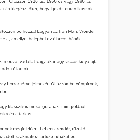
ezben! Öltözzön 1920-as, 1950-es vagy 1980-as
okat és kiegészítőket, hogy igazán autentikusnak
öltözzön be hozzá! Legyen az Iron Man, Wonder
zt, amellyel beléphet az álarcos hősök
ki medve, vadállat vagy akár egy vicces kutyafajta
adott állatnak.
n egy horror téma jelmezét! Öltözzön be vámpírnak,
zébe.
 egy klasszikus mesefigurának, mint például
ska és a farkas.
annak megfelelően! Lehetsz rendőr, tűzoltó,
az adott szakmához tartozó ruhákat és