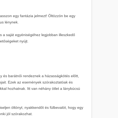
álasszon egy fantázia jelmezt! Öltözzön be egy
us lénynek.
s a saját egyéniségéhez legjobban illeszkedő
hetőségeket nyújt.
és barátnői rendeznek a házasságkötés előtt,
pjait. Ezek az események szórakoztatóak és
kal hozhatnak. Itt van néhány ötlet a lánybúcsú
seljen öltönyt, nyakkendőt és fülbevalót, hogy egy
nki jól szórakozhat.