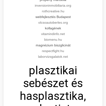
inversioninmobiliaria.org
rothcreative.hu
webfejlesztés Budapest
olcsoautoberles.org
kollagének
vitamindinfo.net
biomenu.hu
magnézium biszglicinát
respectfight.hu
laborvizsgalatok.net
plasztikai
sebészet és
hasplasztika,