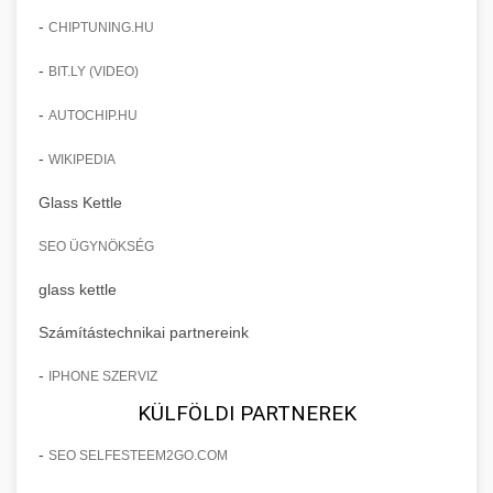
-
CHIPTUNING.HU
-
BIT.LY (VIDEO)
-
AUTOCHIP.HU
-
WIKIPEDIA
Glass Kettle
SEO ÜGYNÖKSÉG
glass kettle
Számítástechnikai partnereink
-
IPHONE SZERVIZ
KÜLFÖLDI PARTNEREK
-
SEO SELFESTEEM2GO.COM