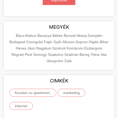
Kapcsolat
MEGYÉK
Bács-Kiskun
Baranya
Békés
Borsod-Abaúj-Zemplén
Budapest
Csongrád
Fejér
Győr-Moson-Sopron
Hajdú-Bihar
Heves
Jász-Nagykun-Szolnok
Komárom-Esztergom
Nógrád
Pest
Somogy
Szabolcs-Szatmár-Bereg
Tolna
Vas
Veszprém
Zala
CIMKÉK
Kunden zu gewinnen,
marketing
internet