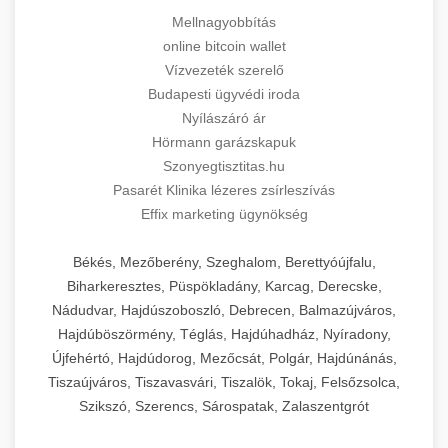
Mellnagyobbítás
online bitcoin wallet
Vízvezeték szerelő
Budapesti ügyvédi iroda
Nyílászáró ár
Hörmann garázskapuk
Szonyegtisztitas.hu
Pasarét Klinika lézeres zsírleszívás
Effix marketing ügynökség
Békés, Mezőberény, Szeghalom, Berettyóújfalu,
Biharkeresztes, Püspökladány, Karcag, Derecske,
Nádudvar, Hajdúszoboszló, Debrecen, Balmazújváros,
Hajdúböszörmény, Téglás, Hajdúhadház, Nyíradony,
Újfehértó, Hajdúdorog, Mezőcsát, Polgár, Hajdúnánás,
Tiszaújváros, Tiszavasvári, Tiszalök, Tokaj, Felsőzsolca,
Szikszó, Szerencs, Sárospatak, Zalaszentgrót