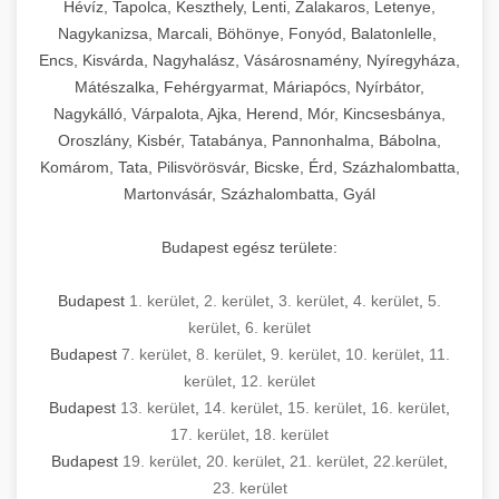
Hévíz, Tapolca, Keszthely, Lenti, Zalakaros, Letenye,
Nagykanizsa, Marcali, Böhönye, Fonyód, Balatonlelle,
Encs, Kisvárda, Nagyhalász, Vásárosnamény, Nyíregyháza,
Mátészalka, Fehérgyarmat, Máriapócs, Nyírbátor,
Nagykálló, Várpalota, Ajka, Herend, Mór, Kincsesbánya,
Oroszlány, Kisbér, Tatabánya, Pannonhalma, Bábolna,
Komárom, Tata, Pilisvörösvár, Bicske, Érd, Százhalombatta,
Martonvásár, Százhalombatta, Gyál
Budapest egész területe:
Budapest
1. kerület
,
2. kerület
,
3. kerület
,
4. kerület
,
5.
kerület
,
6. kerület
Budapest
7. kerület
,
8. kerület
,
9. kerület
,
10. kerület
,
11.
kerület
,
12. kerület
Budapest
13. kerület
,
14. kerület
,
15. kerület
,
16. kerület
,
17. kerület
,
18. kerület
Budapest
19. kerület
,
20. kerület
,
21. kerület
,
22.kerület
,
23. kerület