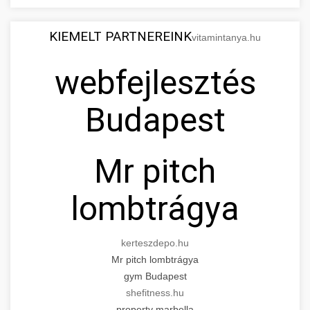
KIEMELT PARTNEREINK
vitamintanya.hu
webfejlesztés
Budapest
Mr pitch
lombtrágya
kerteszdepo.hu
Mr pitch lombtrágya
gym Budapest
shefitness.hu
property marbella