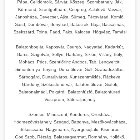
Pápa, Celldömölk, Sárvár, Kőszeg, Szombathely, Ják,
Körmend, Szentgotthárd, Csepreg, Zalalövő, Vasvár,
Jánosháza, Devecser, Ajka, Sümeg, Pécsvárad, Komló,
Sásd, Dombóvár, Bonyhád, Bátaszék, Baja, Bácsalmás,
Szekszárd, Tolna, Fadd, Paks, Kalocsa, Hőgyész, Tamási
Balatonboglár, Kaposvár, Csurgó, Nagyatád, Kadarkút,
Barcs, Szigetvár, Sellye, Harkány, Siklós, Villány, Bóly,
Mohács, Pécs, Szentlőrinc Andocs, Tab, Lengyeltóti,
Simontornya, Enying, Dunaföldvár, Solt, Szabadszállás,
Sárbogárd, Dunaújváros, Kunszentmiklós, Ráckeve,
Gárdony, Székesfehérvár, Balatonföldvár, Siófok,
Balatonalmádi, Polgárdi, Balatonfűzfő, Balatonfüred,
Veszprém, Sátoraljaújhely
Szentes, Mindszent, Kondoros, Orosháza,
Hódmezővásárhely, Szeged, Battonya, Mezőkovácsháza,
Békéscsaba, Nagymaros, Nyergesújfalu, Kismaros,
Göd,Szob, Rétság, Balassagyarmat, Romhány, Hollókő,