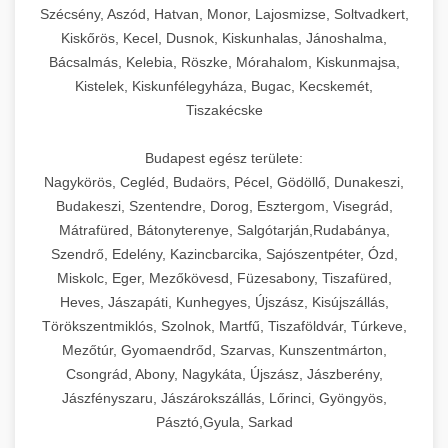
Szécsény, Aszód, Hatvan, Monor, Lajosmizse, Soltvadkert,
Kiskőrös, Kecel, Dusnok, Kiskunhalas, Jánoshalma,
Bácsalmás, Kelebia, Röszke, Mórahalom, Kiskunmajsa,
Kistelek, Kiskunfélegyháza, Bugac, Kecskemét,
Tiszakécske
Budapest egész területe:
Nagykörös, Cegléd, Budaörs, Pécel, Gödöllő, Dunakeszi,
Budakeszi, Szentendre, Dorog, Esztergom, Visegrád,
Mátrafüred, Bátonyterenye, Salgótarján,Rudabánya,
Szendrő, Edelény, Kazincbarcika, Sajószentpéter, Ózd,
Miskolc, Eger, Mezőkövesd, Füzesabony, Tiszafüred,
Heves, Jászapáti, Kunhegyes, Újszász, Kisújszállás,
Törökszentmiklós, Szolnok, Martfű, Tiszaföldvár, Túrkeve,
Mezőtúr, Gyomaendrőd, Szarvas, Kunszentmárton,
Csongrád, Abony, Nagykáta, Újszász, Jászberény,
Jászfényszaru, Jászárokszállás, Lőrinci, Gyöngyös,
Pásztó,Gyula, Sarkad