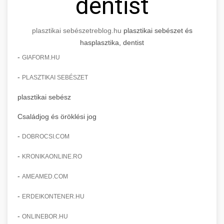
dentist
plasztikai sebészet
reblog.hu
plasztikai sebészet és
hasplasztika, dentist
-
GIAFORM.HU
-
PLASZTIKAI SEBÉSZET
plasztikai sebész
Családjog és öröklési jog
-
DOBROCSI.COM
-
KRONIKAONLINE.RO
-
AMEAMED.COM
-
ERDEIKONTENER.HU
-
ONLINEBOR.HU