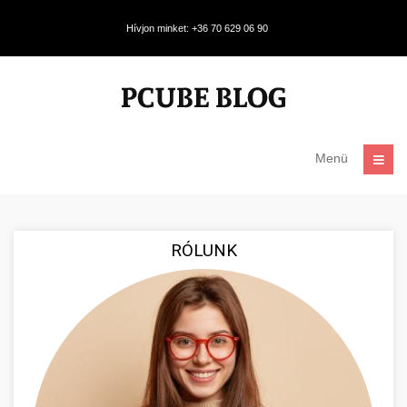
Hívjon minket: +36 70 629 06 90
Menü
RÓLUNK