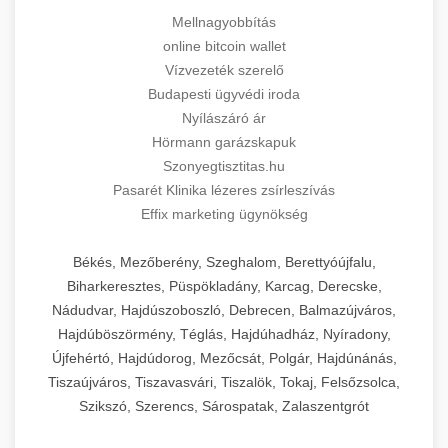
Mellnagyobbítás
online bitcoin wallet
Vízvezeték szerelő
Budapesti ügyvédi iroda
Nyílászáró ár
Hörmann garázskapuk
Szonyegtisztitas.hu
Pasarét Klinika lézeres zsírleszívás
Effix marketing ügynökség
Békés, Mezőberény, Szeghalom, Berettyóújfalu,
Biharkeresztes, Püspökladány, Karcag, Derecske,
Nádudvar, Hajdúszoboszló, Debrecen, Balmazújváros,
Hajdúböszörmény, Téglás, Hajdúhadház, Nyíradony,
Újfehértó, Hajdúdorog, Mezőcsát, Polgár, Hajdúnánás,
Tiszaújváros, Tiszavasvári, Tiszalök, Tokaj, Felsőzsolca,
Szikszó, Szerencs, Sárospatak, Zalaszentgrót