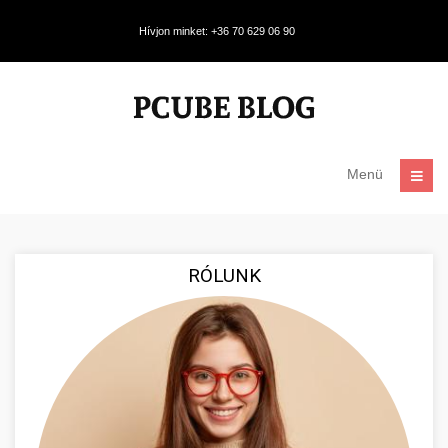
Hívjon minket: +36 70 629 06 90
Menü
RÓLUNK