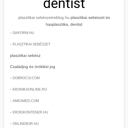
dentist
plasztikai sebészet
reblog.hu
plasztikai sebészet és
hasplasztika, dentist
-
GIAFORM.HU
-
PLASZTIKAI SEBÉSZET
plasztikai sebész
Családjog és öröklési jog
-
DOBROCSI.COM
-
KRONIKAONLINE.RO
-
AMEAMED.COM
-
ERDEIKONTENER.HU
-
ONLINEBOR.HU