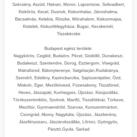
Szécsény, Aszód, Hatvan, Monor, Lajosmizse, Soltvadkert,
Kiskőrös, Kecel, Dusnok, Kiskunhalas, Jánoshalma,
Bácsalmás, Kelebia, Röszke, Mórahalom, Kiskunmajsa,
Kistelek, Kiskunfélegyháza, Bugac, Kecskemét,
Tiszakécske
Budapest egész területe:
Nagykörös, Cegléd, Budaörs, Pécel, Gödöllő, Dunakeszi,
Budakeszi, Szentendre, Dorog, Esztergom, Visegrád,
Mátrafüred, Bátonyterenye, Salgótarján,Rudabánya,
Szendrő, Edelény, Kazincbarcika, Sajószentpéter, Ózd,
Miskolc, Eger, Mezőkövesd, Füzesabony, Tiszafüred,
Heves, Jászapáti, Kunhegyes, Újszász, Kisújszállás,
Törökszentmiklós, Szolnok, Martfű, Tiszaföldvár, Túrkeve,
Mezőtúr, Gyomaendrőd, Szarvas, Kunszentmárton,
Csongrád, Abony, Nagykáta, Újszász, Jászberény,
Jászfényszaru, Jászárokszállás, Lőrinci, Gyöngyös,
Pásztó,Gyula, Sarkad