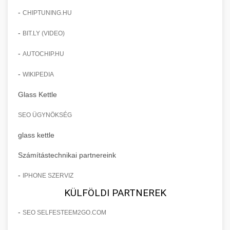
-
CHIPTUNING.HU
-
BIT.LY (VIDEO)
-
AUTOCHIP.HU
-
WIKIPEDIA
Glass Kettle
SEO ÜGYNÖKSÉG
glass kettle
Számítástechnikai partnereink
-
IPHONE SZERVIZ
KÜLFÖLDI PARTNEREK
-
SEO SELFESTEEM2GO.COM