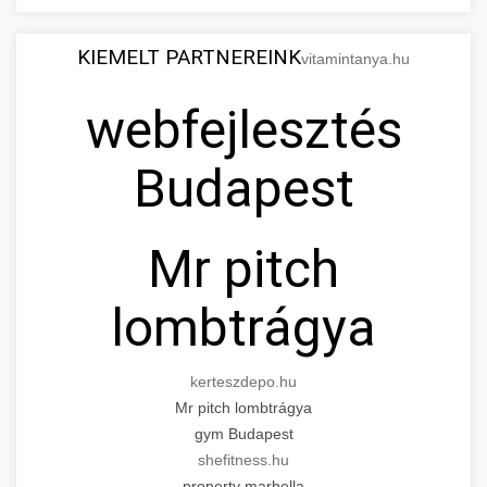
KIEMELT PARTNEREINK
vitamintanya.hu
webfejlesztés
Budapest
Mr pitch
lombtrágya
kerteszdepo.hu
Mr pitch lombtrágya
gym Budapest
shefitness.hu
property marbella