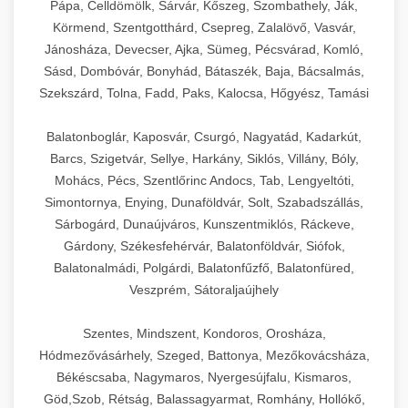
Pápa, Celldömölk, Sárvár, Kőszeg, Szombathely, Ják,
Körmend, Szentgotthárd, Csepreg, Zalalövő, Vasvár,
Jánosháza, Devecser, Ajka, Sümeg, Pécsvárad, Komló,
Sásd, Dombóvár, Bonyhád, Bátaszék, Baja, Bácsalmás,
Szekszárd, Tolna, Fadd, Paks, Kalocsa, Hőgyész, Tamási
Balatonboglár, Kaposvár, Csurgó, Nagyatád, Kadarkút,
Barcs, Szigetvár, Sellye, Harkány, Siklós, Villány, Bóly,
Mohács, Pécs, Szentlőrinc Andocs, Tab, Lengyeltóti,
Simontornya, Enying, Dunaföldvár, Solt, Szabadszállás,
Sárbogárd, Dunaújváros, Kunszentmiklós, Ráckeve,
Gárdony, Székesfehérvár, Balatonföldvár, Siófok,
Balatonalmádi, Polgárdi, Balatonfűzfő, Balatonfüred,
Veszprém, Sátoraljaújhely
Szentes, Mindszent, Kondoros, Orosháza,
Hódmezővásárhely, Szeged, Battonya, Mezőkovácsháza,
Békéscsaba, Nagymaros, Nyergesújfalu, Kismaros,
Göd,Szob, Rétság, Balassagyarmat, Romhány, Hollókő,