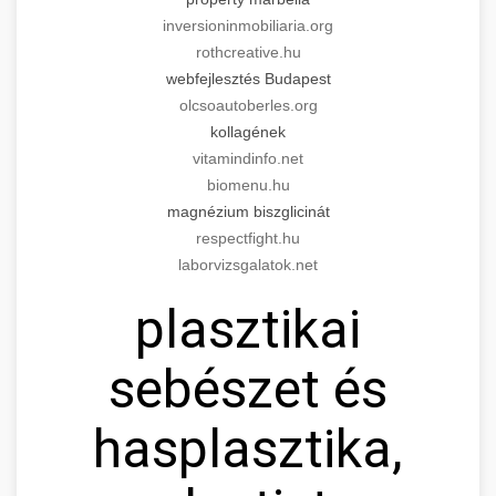
inversioninmobiliaria.org
rothcreative.hu
webfejlesztés Budapest
olcsoautoberles.org
kollagének
vitamindinfo.net
biomenu.hu
magnézium biszglicinát
respectfight.hu
laborvizsgalatok.net
plasztikai
sebészet és
hasplasztika,