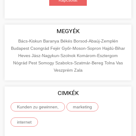
Kapcsolat
MEGYÉK
Bács-Kiskun
Baranya
Békés
Borsod-Abaúj-Zemplén
Budapest
Csongrád
Fejér
Győr-Moson-Sopron
Hajdú-Bihar
Heves
Jász-Nagykun-Szolnok
Komárom-Esztergom
Nógrád
Pest
Somogy
Szabolcs-Szatmár-Bereg
Tolna
Vas
Veszprém
Zala
CIMKÉK
Kunden zu gewinnen,
marketing
internet