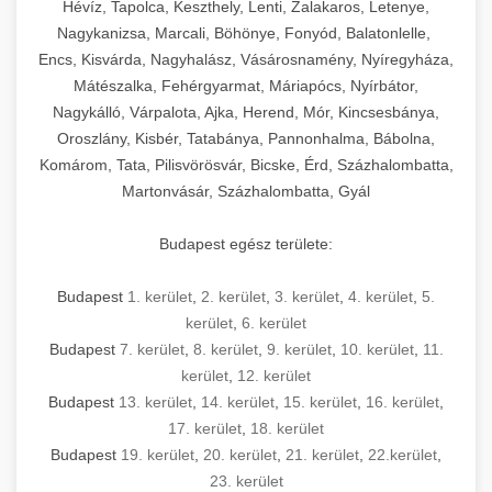
Hévíz, Tapolca, Keszthely, Lenti, Zalakaros, Letenye,
Nagykanizsa, Marcali, Böhönye, Fonyód, Balatonlelle,
Encs, Kisvárda, Nagyhalász, Vásárosnamény, Nyíregyháza,
Mátészalka, Fehérgyarmat, Máriapócs, Nyírbátor,
Nagykálló, Várpalota, Ajka, Herend, Mór, Kincsesbánya,
Oroszlány, Kisbér, Tatabánya, Pannonhalma, Bábolna,
Komárom, Tata, Pilisvörösvár, Bicske, Érd, Százhalombatta,
Martonvásár, Százhalombatta, Gyál
Budapest egész területe:
Budapest
1. kerület
,
2. kerület
,
3. kerület
,
4. kerület
,
5.
kerület
,
6. kerület
Budapest
7. kerület
,
8. kerület
,
9. kerület
,
10. kerület
,
11.
kerület
,
12. kerület
Budapest
13. kerület
,
14. kerület
,
15. kerület
,
16. kerület
,
17. kerület
,
18. kerület
Budapest
19. kerület
,
20. kerület
,
21. kerület
,
22.kerület
,
23. kerület