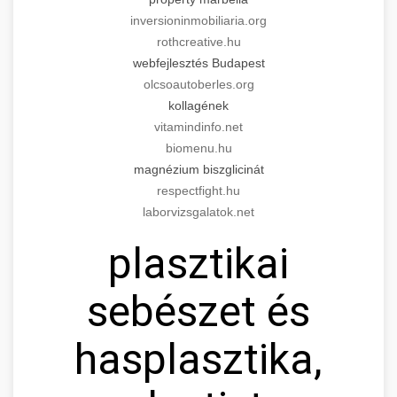
inversioninmobiliaria.org
rothcreative.hu
webfejlesztés Budapest
olcsoautoberles.org
kollagének
vitamindinfo.net
biomenu.hu
magnézium biszglicinát
respectfight.hu
laborvizsgalatok.net
plasztikai
sebészet és
hasplasztika,