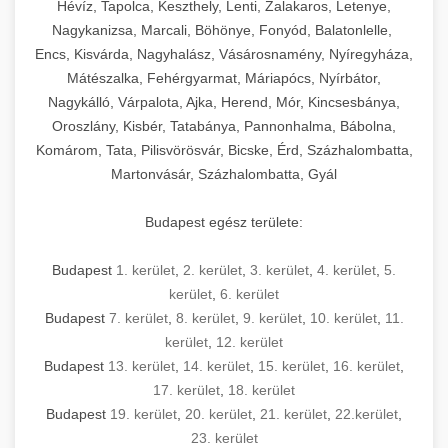
Hévíz, Tapolca, Keszthely, Lenti, Zalakaros, Letenye,
Nagykanizsa, Marcali, Böhönye, Fonyód, Balatonlelle,
Encs, Kisvárda, Nagyhalász, Vásárosnamény, Nyíregyháza,
Mátészalka, Fehérgyarmat, Máriapócs, Nyírbátor,
Nagykálló, Várpalota, Ajka, Herend, Mór, Kincsesbánya,
Oroszlány, Kisbér, Tatabánya, Pannonhalma, Bábolna,
Komárom, Tata, Pilisvörösvár, Bicske, Érd, Százhalombatta,
Martonvásár, Százhalombatta, Gyál
Budapest egész területe:
Budapest
1. kerület
,
2. kerület
,
3. kerület
,
4. kerület
,
5.
kerület
,
6. kerület
Budapest
7. kerület
,
8. kerület
,
9. kerület
,
10. kerület
,
11.
kerület
,
12. kerület
Budapest
13. kerület
,
14. kerület
,
15. kerület
,
16. kerület
,
17. kerület
,
18. kerület
Budapest
19. kerület
,
20. kerület
,
21. kerület
,
22.kerület
,
23. kerület