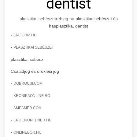
dentist
plasztikai sebészet
reblog.hu
plasztikai sebészet és
hasplasztika, dentist
-
GIAFORM.HU
-
PLASZTIKAI SEBÉSZET
plasztikai sebész
Családjog és öröklési jog
-
DOBROCSI.COM
-
KRONIKAONLINE.RO
-
AMEAMED.COM
-
ERDEIKONTENER.HU
-
ONLINEBOR.HU