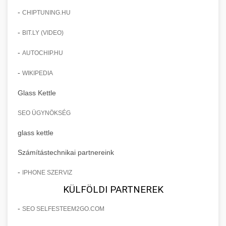
-
CHIPTUNING.HU
-
BIT.LY (VIDEO)
-
AUTOCHIP.HU
-
WIKIPEDIA
Glass Kettle
SEO ÜGYNÖKSÉG
glass kettle
Számítástechnikai partnereink
-
IPHONE SZERVIZ
KÜLFÖLDI PARTNEREK
-
SEO SELFESTEEM2GO.COM