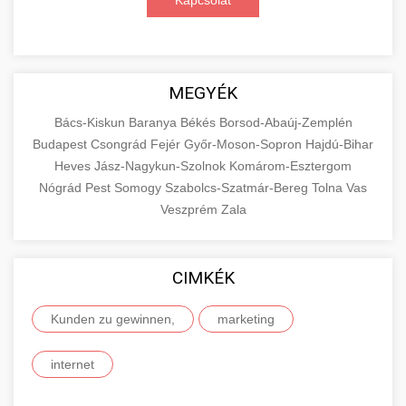
Kapcsolat
MEGYÉK
Bács-Kiskun
Baranya
Békés
Borsod-Abaúj-Zemplén
Budapest
Csongrád
Fejér
Győr-Moson-Sopron
Hajdú-Bihar
Heves
Jász-Nagykun-Szolnok
Komárom-Esztergom
Nógrád
Pest
Somogy
Szabolcs-Szatmár-Bereg
Tolna
Vas
Veszprém
Zala
CIMKÉK
Kunden zu gewinnen,
marketing
internet