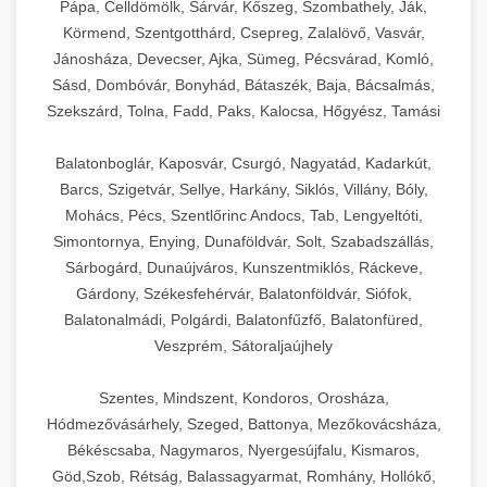
Pápa, Celldömölk, Sárvár, Kőszeg, Szombathely, Ják,
Körmend, Szentgotthárd, Csepreg, Zalalövő, Vasvár,
Jánosháza, Devecser, Ajka, Sümeg, Pécsvárad, Komló,
Sásd, Dombóvár, Bonyhád, Bátaszék, Baja, Bácsalmás,
Szekszárd, Tolna, Fadd, Paks, Kalocsa, Hőgyész, Tamási
Balatonboglár, Kaposvár, Csurgó, Nagyatád, Kadarkút,
Barcs, Szigetvár, Sellye, Harkány, Siklós, Villány, Bóly,
Mohács, Pécs, Szentlőrinc Andocs, Tab, Lengyeltóti,
Simontornya, Enying, Dunaföldvár, Solt, Szabadszállás,
Sárbogárd, Dunaújváros, Kunszentmiklós, Ráckeve,
Gárdony, Székesfehérvár, Balatonföldvár, Siófok,
Balatonalmádi, Polgárdi, Balatonfűzfő, Balatonfüred,
Veszprém, Sátoraljaújhely
Szentes, Mindszent, Kondoros, Orosháza,
Hódmezővásárhely, Szeged, Battonya, Mezőkovácsháza,
Békéscsaba, Nagymaros, Nyergesújfalu, Kismaros,
Göd,Szob, Rétság, Balassagyarmat, Romhány, Hollókő,