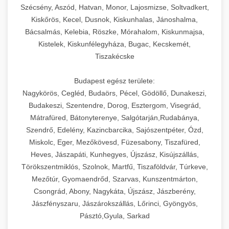
Szécsény, Aszód, Hatvan, Monor, Lajosmizse, Soltvadkert,
Kiskőrös, Kecel, Dusnok, Kiskunhalas, Jánoshalma,
Bácsalmás, Kelebia, Röszke, Mórahalom, Kiskunmajsa,
Kistelek, Kiskunfélegyháza, Bugac, Kecskemét,
Tiszakécske
Budapest egész területe:
Nagykörös, Cegléd, Budaörs, Pécel, Gödöllő, Dunakeszi,
Budakeszi, Szentendre, Dorog, Esztergom, Visegrád,
Mátrafüred, Bátonyterenye, Salgótarján,Rudabánya,
Szendrő, Edelény, Kazincbarcika, Sajószentpéter, Ózd,
Miskolc, Eger, Mezőkövesd, Füzesabony, Tiszafüred,
Heves, Jászapáti, Kunhegyes, Újszász, Kisújszállás,
Törökszentmiklós, Szolnok, Martfű, Tiszaföldvár, Túrkeve,
Mezőtúr, Gyomaendrőd, Szarvas, Kunszentmárton,
Csongrád, Abony, Nagykáta, Újszász, Jászberény,
Jászfényszaru, Jászárokszállás, Lőrinci, Gyöngyös,
Pásztó,Gyula, Sarkad