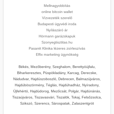
Mellnagyobbítás
online bitcoin wallet
Vízvezeték szerelő
Budapesti ügyvédi iroda
Nyílászáró ár
Hörmann garázskapuk
Szonyegtisztitas.hu
Pasarét Klinika lézeres zsírleszívás
Effix marketing ügynökség
Békés, Mezőberény, Szeghalom, Berettyóújfalu,
Biharkeresztes, Püspökladány, Karcag, Derecske,
Nádudvar, Hajdúszoboszló, Debrecen, Balmazújváros,
Hajdúböszörmény, Téglás, Hajdúhadház, Nyíradony,
Újfehértó, Hajdúdorog, Mezőcsát, Polgár, Hajdúnánás,
Tiszaújváros, Tiszavasvári, Tiszalök, Tokaj, Felsőzsolca,
Szikszó, Szerencs, Sárospatak, Zalaszentgrót