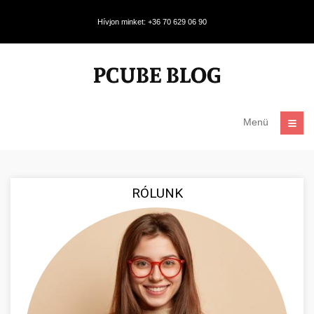
Hívjon minket: +36 70 629 06 90
Menü
RÓLUNK