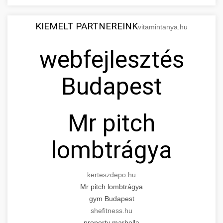
KIEMELT PARTNEREINK
vitamintanya.hu
webfejlesztés
Budapest
Mr pitch
lombtrágya
kerteszdepo.hu
Mr pitch lombtrágya
gym Budapest
shefitness.hu
property marbella