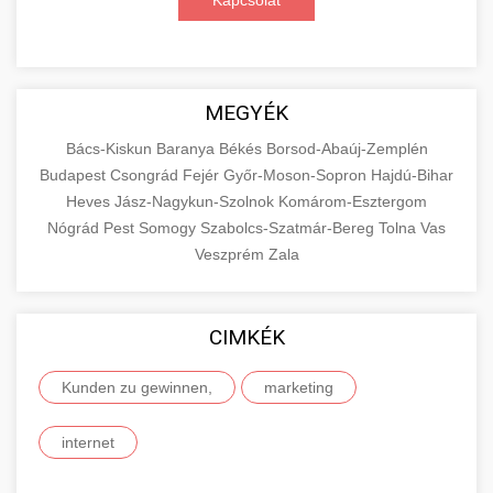
Kapcsolat
MEGYÉK
Bács-Kiskun
Baranya
Békés
Borsod-Abaúj-Zemplén
Budapest
Csongrád
Fejér
Győr-Moson-Sopron
Hajdú-Bihar
Heves
Jász-Nagykun-Szolnok
Komárom-Esztergom
Nógrád
Pest
Somogy
Szabolcs-Szatmár-Bereg
Tolna
Vas
Veszprém
Zala
CIMKÉK
Kunden zu gewinnen,
marketing
internet