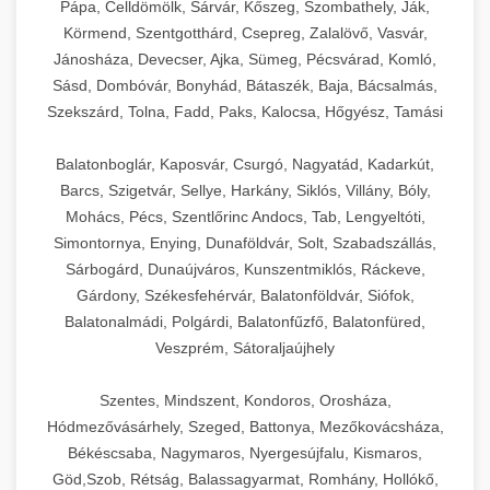
Pápa, Celldömölk, Sárvár, Kőszeg, Szombathely, Ják,
Körmend, Szentgotthárd, Csepreg, Zalalövő, Vasvár,
Jánosháza, Devecser, Ajka, Sümeg, Pécsvárad, Komló,
Sásd, Dombóvár, Bonyhád, Bátaszék, Baja, Bácsalmás,
Szekszárd, Tolna, Fadd, Paks, Kalocsa, Hőgyész, Tamási
Balatonboglár, Kaposvár, Csurgó, Nagyatád, Kadarkút,
Barcs, Szigetvár, Sellye, Harkány, Siklós, Villány, Bóly,
Mohács, Pécs, Szentlőrinc Andocs, Tab, Lengyeltóti,
Simontornya, Enying, Dunaföldvár, Solt, Szabadszállás,
Sárbogárd, Dunaújváros, Kunszentmiklós, Ráckeve,
Gárdony, Székesfehérvár, Balatonföldvár, Siófok,
Balatonalmádi, Polgárdi, Balatonfűzfő, Balatonfüred,
Veszprém, Sátoraljaújhely
Szentes, Mindszent, Kondoros, Orosháza,
Hódmezővásárhely, Szeged, Battonya, Mezőkovácsháza,
Békéscsaba, Nagymaros, Nyergesújfalu, Kismaros,
Göd,Szob, Rétság, Balassagyarmat, Romhány, Hollókő,