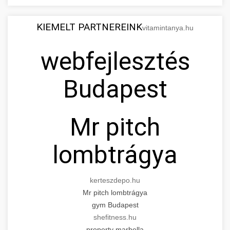
KIEMELT PARTNEREINK
vitamintanya.hu
webfejlesztés
Budapest
Mr pitch
lombtrágya
kerteszdepo.hu
Mr pitch lombtrágya
gym Budapest
shefitness.hu
property marbella