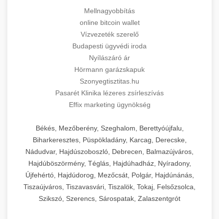
Mellnagyobbítás
online bitcoin wallet
Vízvezeték szerelő
Budapesti ügyvédi iroda
Nyílászáró ár
Hörmann garázskapuk
Szonyegtisztitas.hu
Pasarét Klinika lézeres zsírleszívás
Effix marketing ügynökség
Békés, Mezőberény, Szeghalom, Berettyóújfalu,
Biharkeresztes, Püspökladány, Karcag, Derecske,
Nádudvar, Hajdúszoboszló, Debrecen, Balmazújváros,
Hajdúböszörmény, Téglás, Hajdúhadház, Nyíradony,
Újfehértó, Hajdúdorog, Mezőcsát, Polgár, Hajdúnánás,
Tiszaújváros, Tiszavasvári, Tiszalök, Tokaj, Felsőzsolca,
Szikszó, Szerencs, Sárospatak, Zalaszentgrót