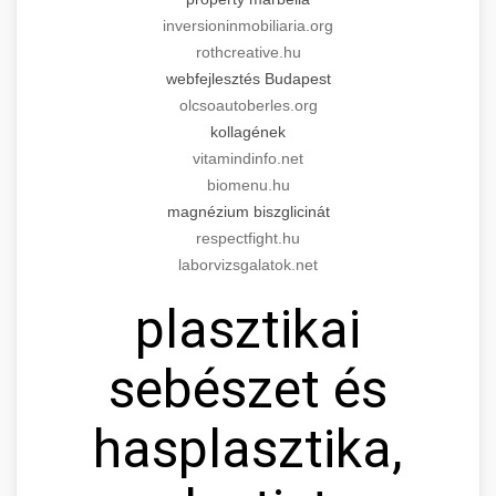
inversioninmobiliaria.org
rothcreative.hu
webfejlesztés Budapest
olcsoautoberles.org
kollagének
vitamindinfo.net
biomenu.hu
magnézium biszglicinát
respectfight.hu
laborvizsgalatok.net
plasztikai
sebészet és
hasplasztika,