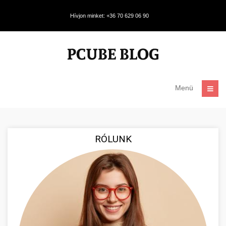
Hívjon minket: +36 70 629 06 90
Menü
RÓLUNK