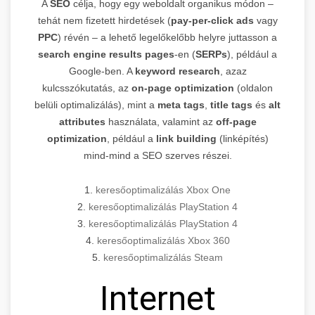
A
SEO
célja, hogy egy weboldalt organikus módon –
tehát nem fizetett hirdetések (
pay-per-click ads
vagy
PPC
) révén – a lehető legelőkelőbb helyre juttasson a
search engine results pages
-en (
SERPs
), például a
Google-ben. A
keyword research
, azaz
kulcsszókutatás, az
on-page optimization
(oldalon
belüli optimalizálás), mint a
meta tags
,
title tags
és
alt
attributes
használata, valamint az
off-page
optimization
, például a
link building
(linképítés)
mind-mind a SEO szerves részei.
1.
keresőoptimalizálás Xbox One
2.
keresőoptimalizálás PlayStation 4
3.
keresőoptimalizálás PlayStation 4
4.
keresőoptimalizálás Xbox 360
5.
keresőoptimalizálás Steam
Internet