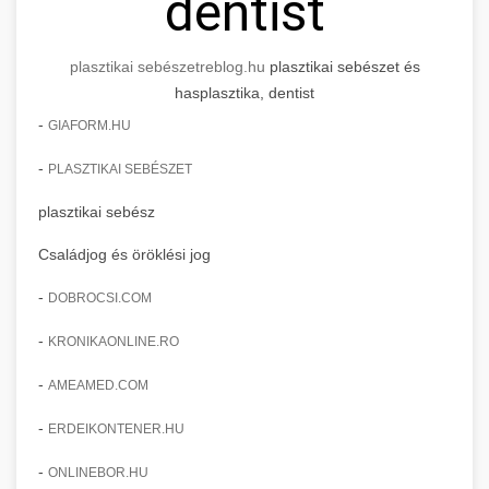
dentist
plasztikai sebészet
reblog.hu
plasztikai sebészet és
hasplasztika, dentist
-
GIAFORM.HU
-
PLASZTIKAI SEBÉSZET
plasztikai sebész
Családjog és öröklési jog
-
DOBROCSI.COM
-
KRONIKAONLINE.RO
-
AMEAMED.COM
-
ERDEIKONTENER.HU
-
ONLINEBOR.HU