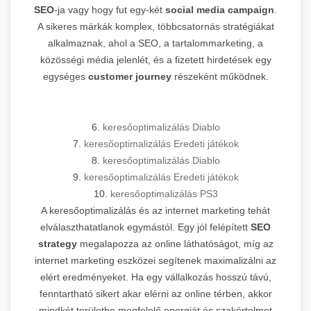
SEO
-ja vagy hogy fut egy-két
social media campaign
.
A sikeres márkák komplex, többcsatornás stratégiákat
alkalmaznak, ahol a SEO, a tartalommarketing, a
közösségi média jelenlét, és a fizetett hirdetések egy
egységes
customer journey
részeként működnek.
6.
keresőoptimalizálás Diablo
7.
keresőoptimalizálás Eredeti játékok
8.
keresőoptimalizálás Diablo
9.
keresőoptimalizálás Eredeti játékok
10.
keresőoptimalizálás PS3
A keresőoptimalizálás és az internet marketing tehát
elválaszthatatlanok egymástól. Egy jól felépített
SEO
strategy
megalapozza az online láthatóságot, míg az
internet marketing eszközei segítenek maximalizálni az
elért eredményeket. Ha egy vállalkozás hosszú távú,
fenntartható sikert akar elérni az online térben, akkor
mindkét területbe megfelelő energiát és szakértelmet