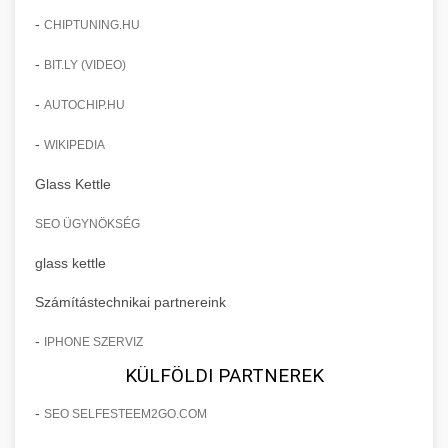
-
CHIPTUNING.HU
-
BIT.LY (VIDEO)
-
AUTOCHIP.HU
-
WIKIPEDIA
Glass Kettle
SEO ÜGYNÖKSÉG
glass kettle
Számítástechnikai partnereink
-
IPHONE SZERVIZ
KÜLFÖLDI PARTNEREK
-
SEO SELFESTEEM2GO.COM