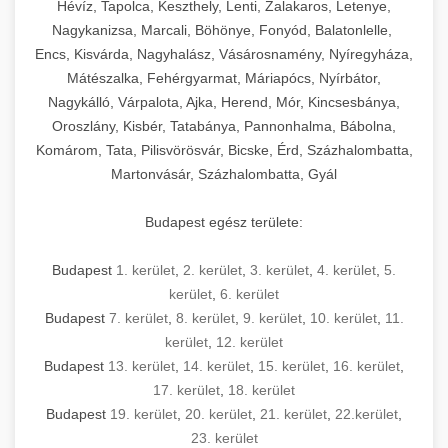
Hévíz, Tapolca, Keszthely, Lenti, Zalakaros, Letenye,
Nagykanizsa, Marcali, Böhönye, Fonyód, Balatonlelle,
Encs, Kisvárda, Nagyhalász, Vásárosnamény, Nyíregyháza,
Mátészalka, Fehérgyarmat, Máriapócs, Nyírbátor,
Nagykálló, Várpalota, Ajka, Herend, Mór, Kincsesbánya,
Oroszlány, Kisbér, Tatabánya, Pannonhalma, Bábolna,
Komárom, Tata, Pilisvörösvár, Bicske, Érd, Százhalombatta,
Martonvásár, Százhalombatta, Gyál
Budapest egész területe:
Budapest
1. kerület
,
2. kerület
,
3. kerület
,
4. kerület
,
5.
kerület
,
6. kerület
Budapest
7. kerület
,
8. kerület
,
9. kerület
,
10. kerület
,
11.
kerület
,
12. kerület
Budapest
13. kerület
,
14. kerület
,
15. kerület
,
16. kerület
,
17. kerület
,
18. kerület
Budapest
19. kerület
,
20. kerület
,
21. kerület
,
22.kerület
,
23. kerület