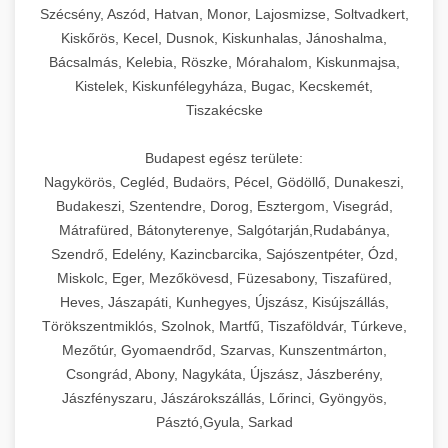
Szécsény, Aszód, Hatvan, Monor, Lajosmizse, Soltvadkert,
Kiskőrös, Kecel, Dusnok, Kiskunhalas, Jánoshalma,
Bácsalmás, Kelebia, Röszke, Mórahalom, Kiskunmajsa,
Kistelek, Kiskunfélegyháza, Bugac, Kecskemét,
Tiszakécske
Budapest egész területe:
Nagykörös, Cegléd, Budaörs, Pécel, Gödöllő, Dunakeszi,
Budakeszi, Szentendre, Dorog, Esztergom, Visegrád,
Mátrafüred, Bátonyterenye, Salgótarján,Rudabánya,
Szendrő, Edelény, Kazincbarcika, Sajószentpéter, Ózd,
Miskolc, Eger, Mezőkövesd, Füzesabony, Tiszafüred,
Heves, Jászapáti, Kunhegyes, Újszász, Kisújszállás,
Törökszentmiklós, Szolnok, Martfű, Tiszaföldvár, Túrkeve,
Mezőtúr, Gyomaendrőd, Szarvas, Kunszentmárton,
Csongrád, Abony, Nagykáta, Újszász, Jászberény,
Jászfényszaru, Jászárokszállás, Lőrinci, Gyöngyös,
Pásztó,Gyula, Sarkad