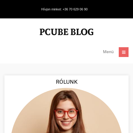
Hívjon minket: +36 70 629 06 90
Menü
RÓLUNK