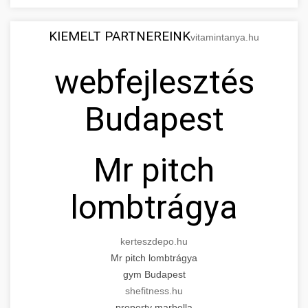
KIEMELT PARTNEREINK
vitamintanya.hu
webfejlesztés
Budapest
Mr pitch
lombtrágya
kerteszdepo.hu
Mr pitch lombtrágya
gym Budapest
shefitness.hu
property marbella