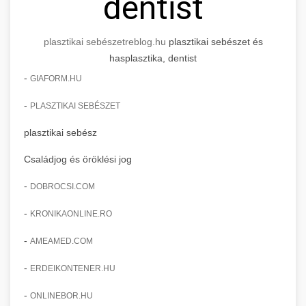
dentist
plasztikai sebészet
reblog.hu
plasztikai sebészet és
hasplasztika, dentist
-
GIAFORM.HU
-
PLASZTIKAI SEBÉSZET
plasztikai sebész
Családjog és öröklési jog
-
DOBROCSI.COM
-
KRONIKAONLINE.RO
-
AMEAMED.COM
-
ERDEIKONTENER.HU
-
ONLINEBOR.HU