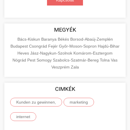
Kapcsolat
MEGYÉK
Bács-Kiskun
Baranya
Békés
Borsod-Abaúj-Zemplén
Budapest
Csongrád
Fejér
Győr-Moson-Sopron
Hajdú-Bihar
Heves
Jász-Nagykun-Szolnok
Komárom-Esztergom
Nógrád
Pest
Somogy
Szabolcs-Szatmár-Bereg
Tolna
Vas
Veszprém
Zala
CIMKÉK
Kunden zu gewinnen,
marketing
internet