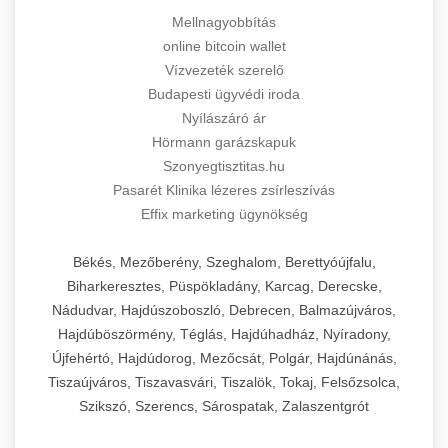
Mellnagyobbítás
online bitcoin wallet
Vízvezeték szerelő
Budapesti ügyvédi iroda
Nyílászáró ár
Hörmann garázskapuk
Szonyegtisztitas.hu
Pasarét Klinika lézeres zsírleszívás
Effix marketing ügynökség
Békés, Mezőberény, Szeghalom, Berettyóújfalu,
Biharkeresztes, Püspökladány, Karcag, Derecske,
Nádudvar, Hajdúszoboszló, Debrecen, Balmazújváros,
Hajdúböszörmény, Téglás, Hajdúhadház, Nyíradony,
Újfehértó, Hajdúdorog, Mezőcsát, Polgár, Hajdúnánás,
Tiszaújváros, Tiszavasvári, Tiszalök, Tokaj, Felsőzsolca,
Szikszó, Szerencs, Sárospatak, Zalaszentgrót