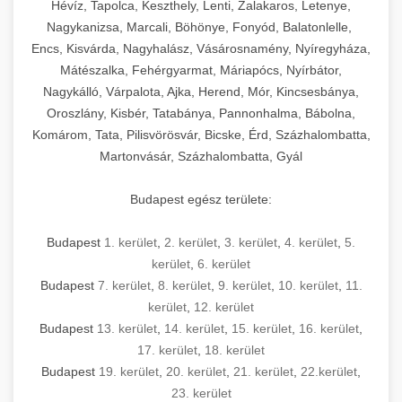
Hévíz, Tapolca, Keszthely, Lenti, Zalakaros, Letenye,
Nagykanizsa, Marcali, Böhönye, Fonyód, Balatonlelle,
Encs, Kisvárda, Nagyhalász, Vásárosnamény, Nyíregyháza,
Mátészalka, Fehérgyarmat, Máriapócs, Nyírbátor,
Nagykálló, Várpalota, Ajka, Herend, Mór, Kincsesbánya,
Oroszlány, Kisbér, Tatabánya, Pannonhalma, Bábolna,
Komárom, Tata, Pilisvörösvár, Bicske, Érd, Százhalombatta,
Martonvásár, Százhalombatta, Gyál
Budapest egész területe:
Budapest
1. kerület
,
2. kerület
,
3. kerület
,
4. kerület
,
5.
kerület
,
6. kerület
Budapest
7. kerület
,
8. kerület
,
9. kerület
,
10. kerület
,
11.
kerület
,
12. kerület
Budapest
13. kerület
,
14. kerület
,
15. kerület
,
16. kerület
,
17. kerület
,
18. kerület
Budapest
19. kerület
,
20. kerület
,
21. kerület
,
22.kerület
,
23. kerület