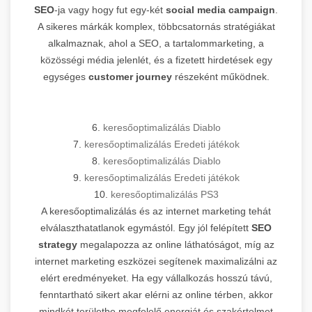
SEO
-ja vagy hogy fut egy-két
social media campaign
.
A sikeres márkák komplex, többcsatornás stratégiákat
alkalmaznak, ahol a SEO, a tartalommarketing, a
közösségi média jelenlét, és a fizetett hirdetések egy
egységes
customer journey
részeként működnek.
6.
keresőoptimalizálás Diablo
7.
keresőoptimalizálás Eredeti játékok
8.
keresőoptimalizálás Diablo
9.
keresőoptimalizálás Eredeti játékok
10.
keresőoptimalizálás PS3
A keresőoptimalizálás és az internet marketing tehát
elválaszthatatlanok egymástól. Egy jól felépített
SEO
strategy
megalapozza az online láthatóságot, míg az
internet marketing eszközei segítenek maximalizálni az
elért eredményeket. Ha egy vállalkozás hosszú távú,
fenntartható sikert akar elérni az online térben, akkor
mindkét területbe megfelelő energiát és szakértelmet