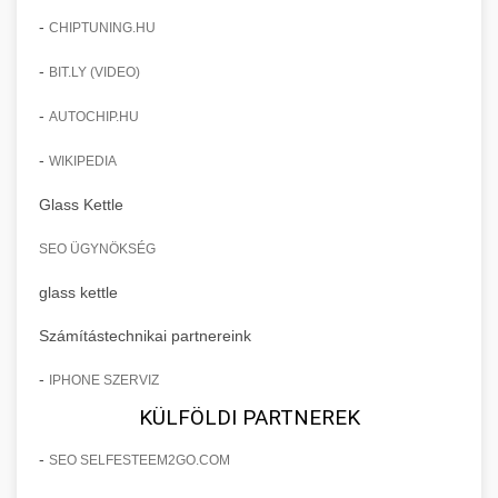
-
CHIPTUNING.HU
-
BIT.LY (VIDEO)
-
AUTOCHIP.HU
-
WIKIPEDIA
Glass Kettle
SEO ÜGYNÖKSÉG
glass kettle
Számítástechnikai partnereink
-
IPHONE SZERVIZ
KÜLFÖLDI PARTNEREK
-
SEO SELFESTEEM2GO.COM