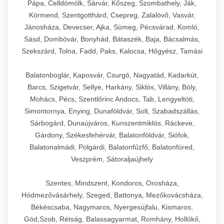
Pápa, Celldömölk, Sárvár, Kőszeg, Szombathely, Ják,
Körmend, Szentgotthárd, Csepreg, Zalalövő, Vasvár,
Jánosháza, Devecser, Ajka, Sümeg, Pécsvárad, Komló,
Sásd, Dombóvár, Bonyhád, Bátaszék, Baja, Bácsalmás,
Szekszárd, Tolna, Fadd, Paks, Kalocsa, Hőgyész, Tamási
Balatonboglár, Kaposvár, Csurgó, Nagyatád, Kadarkút,
Barcs, Szigetvár, Sellye, Harkány, Siklós, Villány, Bóly,
Mohács, Pécs, Szentlőrinc Andocs, Tab, Lengyeltóti,
Simontornya, Enying, Dunaföldvár, Solt, Szabadszállás,
Sárbogárd, Dunaújváros, Kunszentmiklós, Ráckeve,
Gárdony, Székesfehérvár, Balatonföldvár, Siófok,
Balatonalmádi, Polgárdi, Balatonfűzfő, Balatonfüred,
Veszprém, Sátoraljaújhely
Szentes, Mindszent, Kondoros, Orosháza,
Hódmezővásárhely, Szeged, Battonya, Mezőkovácsháza,
Békéscsaba, Nagymaros, Nyergesújfalu, Kismaros,
Göd,Szob, Rétság, Balassagyarmat, Romhány, Hollókő,