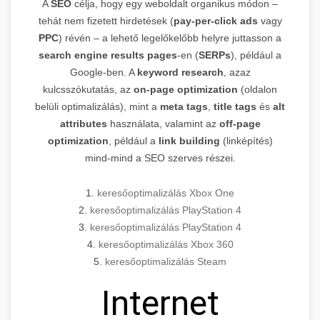
A
SEO
célja, hogy egy weboldalt organikus módon –
tehát nem fizetett hirdetések (
pay-per-click ads
vagy
PPC
) révén – a lehető legelőkelőbb helyre juttasson a
search engine results pages
-en (
SERPs
), például a
Google-ben. A
keyword research
, azaz
kulcsszókutatás, az
on-page optimization
(oldalon
belüli optimalizálás), mint a
meta tags
,
title tags
és
alt
attributes
használata, valamint az
off-page
optimization
, például a
link building
(linképítés)
mind-mind a SEO szerves részei.
1.
keresőoptimalizálás Xbox One
2.
keresőoptimalizálás PlayStation 4
3.
keresőoptimalizálás PlayStation 4
4.
keresőoptimalizálás Xbox 360
5.
keresőoptimalizálás Steam
Internet