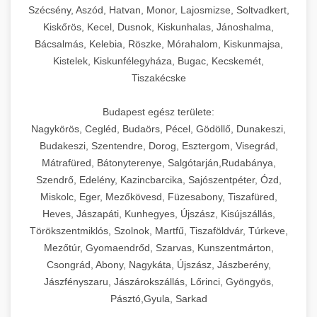
Szécsény, Aszód, Hatvan, Monor, Lajosmizse, Soltvadkert,
Kiskőrös, Kecel, Dusnok, Kiskunhalas, Jánoshalma,
Bácsalmás, Kelebia, Röszke, Mórahalom, Kiskunmajsa,
Kistelek, Kiskunfélegyháza, Bugac, Kecskemét,
Tiszakécske
Budapest egész területe:
Nagykörös, Cegléd, Budaörs, Pécel, Gödöllő, Dunakeszi,
Budakeszi, Szentendre, Dorog, Esztergom, Visegrád,
Mátrafüred, Bátonyterenye, Salgótarján,Rudabánya,
Szendrő, Edelény, Kazincbarcika, Sajószentpéter, Ózd,
Miskolc, Eger, Mezőkövesd, Füzesabony, Tiszafüred,
Heves, Jászapáti, Kunhegyes, Újszász, Kisújszállás,
Törökszentmiklós, Szolnok, Martfű, Tiszaföldvár, Túrkeve,
Mezőtúr, Gyomaendrőd, Szarvas, Kunszentmárton,
Csongrád, Abony, Nagykáta, Újszász, Jászberény,
Jászfényszaru, Jászárokszállás, Lőrinci, Gyöngyös,
Pásztó,Gyula, Sarkad