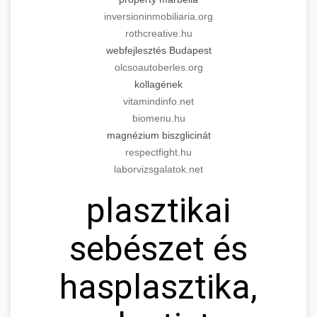
inversioninmobiliaria.org
rothcreative.hu
webfejlesztés Budapest
olcsoautoberles.org
kollagének
vitamindinfo.net
biomenu.hu
magnézium biszglicinát
respectfight.hu
laborvizsgalatok.net
plasztikai
sebészet és
hasplasztika,