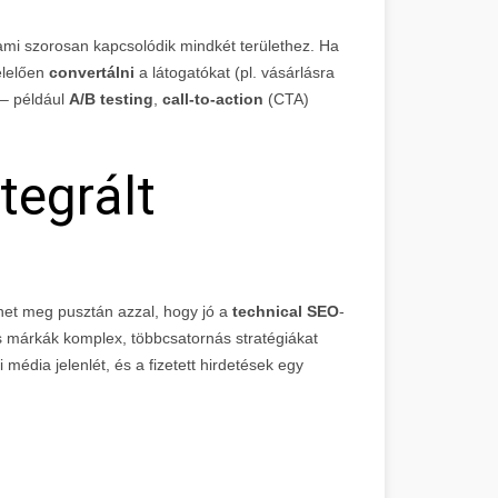
 ami szorosan kapcsolódik mindkét területhez. Ha
elelően
convertálni
a látogatókat (pl. vásárlásra
 – például
A/B testing
,
call-to-action
(CTA)
tegrált
het meg pusztán azzal, hogy jó a
technical SEO
-
es márkák komplex, többcsatornás stratégiákat
média jelenlét, és a fizetett hirdetések egy