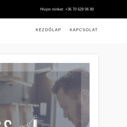
Hívjon minket: +36 70 629 06 90
KEZDŐLAP
KAPCSOLAT