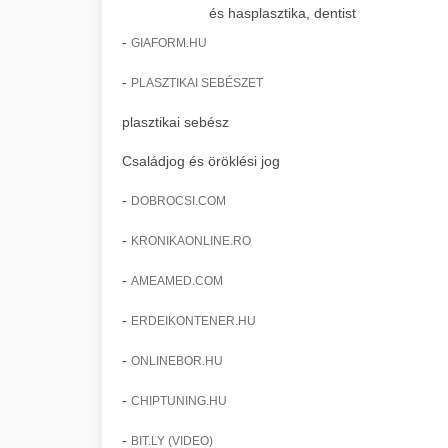
és hasplasztika, dentist
-
GIAFORM.HU
-
PLASZTIKAI SEBÉSZET
plasztikai sebész
Családjog és öröklési jog
-
DOBROCSI.COM
-
KRONIKAONLINE.RO
-
AMEAMED.COM
-
ERDEIKONTENER.HU
-
ONLINEBOR.HU
-
CHIPTUNING.HU
-
BIT.LY (VIDEO)