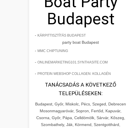
Boat Party
Budapest
-
KÁRPITTISZTÍTÁS BUDAPEST
party boat Budapest
-
MMC CHIPTUNING
-
ONLINEMARKETING101.SYNTHASITE.COM
-
PROTEIN WEBSHOP COLLAGEN: KOLLAGÉN
TANÁCSADÁS A KÖVETKEZŐ
TELEPÜLÉSEKEN:
Budapest, Győr, Miskolc, Pécs, Szeged, Debrecen
Mosonmagyaróvár, Sopron, Fertőd, Kapuvár,
Csorna, Győr, Pápa, Celldömölk, Sárvár, Kőszeg,
Szombathely, Ják, Körmend, Szentgotthárd,