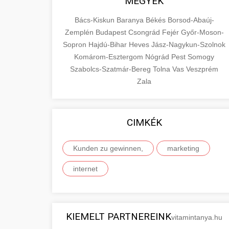
MEGYÉK
Bács-Kiskun
Baranya
Békés
Borsod-Abaúj-
Zemplén
Budapest
Csongrád
Fejér
Győr-Moson-
Sopron
Hajdú-Bihar
Heves
Jász-Nagykun-Szolnok
Komárom-Esztergom
Nógrád
Pest
Somogy
Szabolcs-Szatmár-Bereg
Tolna
Vas
Veszprém
Zala
CIMKÉK
Kunden zu gewinnen,
marketing
internet
KIEMELT PARTNEREINK
vitamintanya.hu