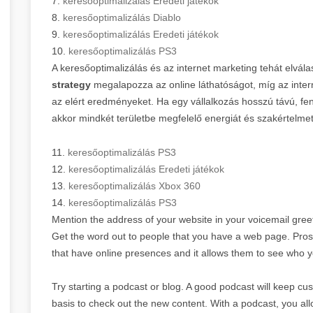
7.
keresőoptimalizálás Eredeti játékok
8.
keresőoptimalizálás Diablo
9.
keresőoptimalizálás Eredeti játékok
10.
keresőoptimalizálás PS3
A keresőoptimalizálás és az internet marketing tehát elvála
strategy
megalapozza az online láthatóságot, míg az inter
az elért eredményeket. Ha egy vállalkozás hosszú távú, fenn
akkor mindkét területbe megfelelő energiát és szakértelmet 
11.
keresőoptimalizálás PS3
12.
keresőoptimalizálás Eredeti játékok
13.
keresőoptimalizálás Xbox 360
14.
keresőoptimalizálás PS3
Mention the address of your website in your voicemail greeti
Get the word out to people that you have a web page. Pro
that have online presences and it allows them to see who y
Try starting a podcast or blog. A good podcast will keep cu
basis to check out the new content. With a podcast, you allo