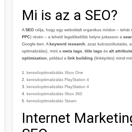
Mi is az a SEO?
A
SEO
célja, hogy egy weboldalt organikus módon – tehát n
PPC
) révén – a lehető legelőkelőbb helyre juttasson a
sear
Google-ben. A
keyword research
, azaz kulcsszókutatás, 
optimalizálás), mint a
meta tags
,
title tags
és
alt attribut
optimization
, például a
link building
(linképítés) mind-mi
1.
keresőoptimalizálás Xbox One
2.
keresőoptimalizálás PlayStation 4
3.
keresőoptimalizálás PlayStation 4
4.
keresőoptimalizálás Xbox 360
5.
keresőoptimalizálás Steam
Internet Marketin