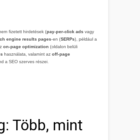
em fizetett hirdetések (
pay-per-click ads
vagy
ch engine results pages
-en (
SERPs
), például a
az
on-page optimization
(oldalon belüli
es
használata, valamint az
off-page
nd a SEO szerves részei.
g: Több, mint