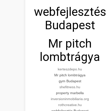
webfejlesztés
Budapest
Mr pitch
lombtrágya
kerteszdepo.hu
Mr pitch lombtrágya
gym Budapest
shefitness.hu
property marbella
inversioninmobiliaria.org
rothcreative.hu
webfejlesztés Budapest