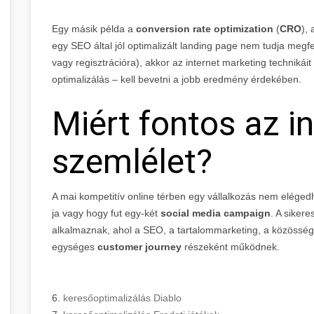
Egy másik példa a
conversion rate optimization
(
CRO
),
egy SEO által jól optimalizált landing page nem tudja megf
vagy regisztrációra), akkor az internet marketing technikáit
optimalizálás – kell bevetni a jobb eredmény érdekében.
Miért fontos az in
szemlélet?
A mai kompetitív online térben egy vállalkozás nem eléged
ja vagy hogy fut egy-két
social media campaign
. A siker
alkalmaznak, ahol a SEO, a tartalommarketing, a közösségi 
egységes
customer journey
részeként működnek.
6.
keresőoptimalizálás Diablo