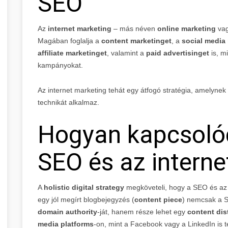
SEO
Az
internet marketing
– más néven
online marketing
va
Magában foglalja a
content marketinget
, a
social media
affiliate marketinget
, valamint a
paid advertisinget
is, m
kampányokat.
Az internet marketing tehát egy átfogó stratégia, amelynek
technikát alkalmaz.
Hogyan kapcsolód
SEO és az interne
A
holistic digital strategy
megköveteli, hogy a SEO és az i
egy jól megírt blogbejegyzés (
content piece
) nemcsak a S
domain authority
-ját, hanem része lehet egy
content dis
media platforms
-on, mint a Facebook vagy a LinkedIn is te