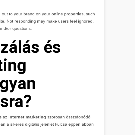
 out to your brand on your online properties, such
ite. Not responding may make users feel ignored,
 and/or questions.
zálás és
ting
ogyan
sra?
s az
internet marketing
szorosan összefonódó
an a sikeres digitális jelenlét kulcsa éppen abban