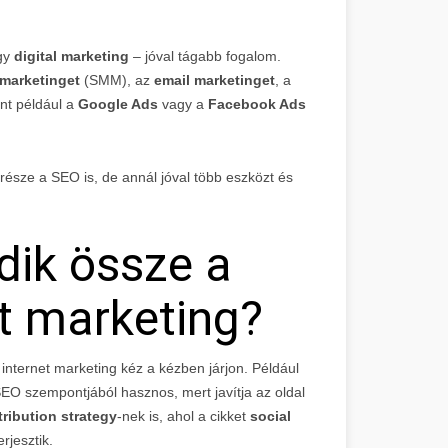
gy
digital marketing
– jóval tágabb fogalom.
 marketinget
(SMM), az
email marketinget
, a
int például a
Google Ads
vagy a
Facebook Ads
 része a SEO is, de annál jóval több eszközt és
ik össze a
t marketing?
nternet marketing kéz a kézben járjon. Például
EO szempontjából hasznos, mert javítja az oldal
tribution strategy
-nek is, ahol a cikket
social
rjesztik.