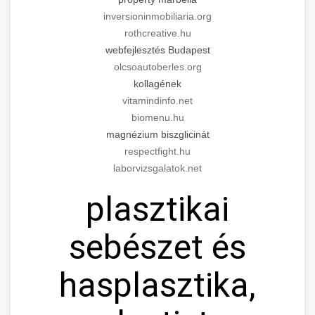
inversioninmobiliaria.org
rothcreative.hu
webfejlesztés Budapest
olcsoautoberles.org
kollagének
vitamindinfo.net
biomenu.hu
magnézium biszglicinát
respectfight.hu
laborvizsgalatok.net
plasztikai
sebészet és
hasplasztika,