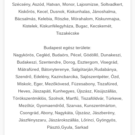
Szécsény, Aszód, Hatvan, Monor, Lajosmizse, Soltvadkert,
Kiskőrös, Kecel, Dusnok, Kiskunhalas, Jánoshalma,
Bácsalmás, Kelebia, Röszke, Mórahalom, Kiskunmajsa,
Kistelek, Kiskunfélegyháza, Bugac, Kecskemét,
Tiszakécske
Budapest egész területe:
Nagykörös, Cegléd, Budaörs, Pécel, Gödöllő, Dunakeszi,
Budakeszi, Szentendre, Dorog, Esztergom, Visegrád,
Mátrafüred, Bátonyterenye, Salgótarján,Rudabánya,
Szendrő, Edelény, Kazincbarcika, Sajószentpéter, Ózd,
Miskolc, Eger, Mezőkövesd, Füzesabony, Tiszafüred,
Heves, Jászapáti, Kunhegyes, Újszász, Kisújszállás,
Törökszentmiklós, Szolnok, Martfű, Tiszaföldvár, Túrkeve,
Mezőtúr, Gyomaendrőd, Szarvas, Kunszentmárton,
Csongrád, Abony, Nagykáta, Újszász, Jászberény,
Jászfényszaru, Jászárokszállás, Lőrinci, Gyöngyös,
Pásztó,Gyula, Sarkad