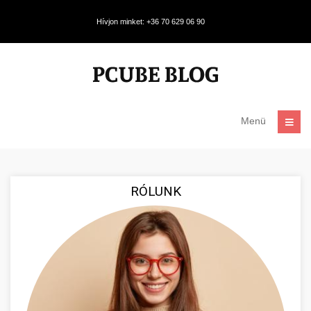
Hívjon minket: +36 70 629 06 90
Menü
RÓLUNK