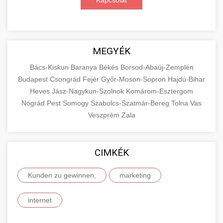
Kapcsolat
MEGYÉK
Bács-Kiskun
Baranya
Békés
Borsod-Abaúj-Zemplén
Budapest
Csongrád
Fejér
Győr-Moson-Sopron
Hajdú-Bihar
Heves
Jász-Nagykun-Szolnok
Komárom-Esztergom
Nógrád
Pest
Somogy
Szabolcs-Szatmár-Bereg
Tolna
Vas
Veszprém
Zala
CIMKÉK
Kunden zu gewinnen,
marketing
internet