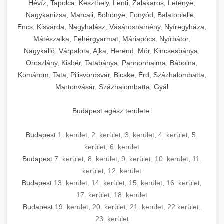
Hévíz, Tapolca, Keszthely, Lenti, Zalakaros, Letenye,
Nagykanizsa, Marcali, Böhönye, Fonyód, Balatonlelle,
Encs, Kisvárda, Nagyhalász, Vásárosnamény, Nyíregyháza,
Mátészalka, Fehérgyarmat, Máriapócs, Nyírbátor,
Nagykálló, Várpalota, Ajka, Herend, Mór, Kincsesbánya,
Oroszlány, Kisbér, Tatabánya, Pannonhalma, Bábolna,
Komárom, Tata, Pilisvörösvár, Bicske, Érd, Százhalombatta,
Martonvásár, Százhalombatta, Gyál
Budapest egész területe:
Budapest
1. kerület
,
2. kerület
,
3. kerület
,
4. kerület
,
5.
kerület
,
6. kerület
Budapest
7. kerület
,
8. kerület
,
9. kerület
,
10. kerület
,
11.
kerület
,
12. kerület
Budapest
13. kerület
,
14. kerület
,
15. kerület
,
16. kerület
,
17. kerület
,
18. kerület
Budapest
19. kerület
,
20. kerület
,
21. kerület
,
22.kerület
,
23. kerület