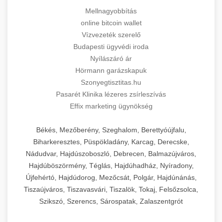
Mellnagyobbítás
online bitcoin wallet
Vízvezeték szerelő
Budapesti ügyvédi iroda
Nyílászáró ár
Hörmann garázskapuk
Szonyegtisztitas.hu
Pasarét Klinika lézeres zsírleszívás
Effix marketing ügynökség
Békés, Mezőberény, Szeghalom, Berettyóújfalu,
Biharkeresztes, Püspökladány, Karcag, Derecske,
Nádudvar, Hajdúszoboszló, Debrecen, Balmazújváros,
Hajdúböszörmény, Téglás, Hajdúhadház, Nyíradony,
Újfehértó, Hajdúdorog, Mezőcsát, Polgár, Hajdúnánás,
Tiszaújváros, Tiszavasvári, Tiszalök, Tokaj, Felsőzsolca,
Szikszó, Szerencs, Sárospatak, Zalaszentgrót