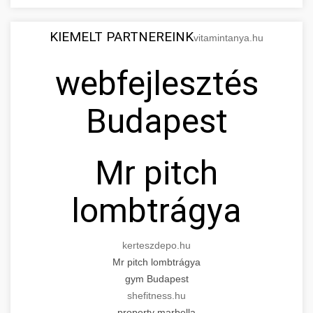
KIEMELT PARTNEREINK
vitamintanya.hu
webfejlesztés
Budapest
Mr pitch
lombtrágya
kerteszdepo.hu
Mr pitch lombtrágya
gym Budapest
shefitness.hu
property marbella