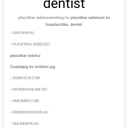
dentist
plasztikai sebészet
reblog.hu
plasztikai sebészet és
hasplasztika, dentist
-
GIAFORM.HU
-
PLASZTIKAI SEBÉSZET
plasztikai sebész
Családjog és öröklési jog
-
DOBROCSI.COM
-
KRONIKAONLINE.RO
-
AMEAMED.COM
-
ERDEIKONTENER.HU
-
ONLINEBOR.HU