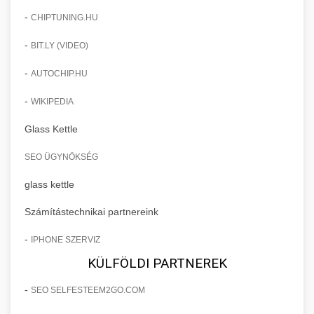
-
CHIPTUNING.HU
-
BIT.LY (VIDEO)
-
AUTOCHIP.HU
-
WIKIPEDIA
Glass Kettle
SEO ÜGYNÖKSÉG
glass kettle
Számítástechnikai partnereink
-
IPHONE SZERVIZ
KÜLFÖLDI PARTNEREK
-
SEO SELFESTEEM2GO.COM