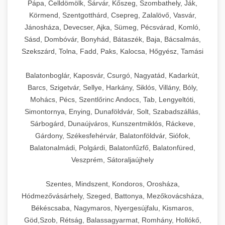
Pápa, Celldömölk, Sárvár, Kőszeg, Szombathely, Ják,
Körmend, Szentgotthárd, Csepreg, Zalalövő, Vasvár,
Jánosháza, Devecser, Ajka, Sümeg, Pécsvárad, Komló,
Sásd, Dombóvár, Bonyhád, Bátaszék, Baja, Bácsalmás,
Szekszárd, Tolna, Fadd, Paks, Kalocsa, Hőgyész, Tamási
Balatonboglár, Kaposvár, Csurgó, Nagyatád, Kadarkút,
Barcs, Szigetvár, Sellye, Harkány, Siklós, Villány, Bóly,
Mohács, Pécs, Szentlőrinc Andocs, Tab, Lengyeltóti,
Simontornya, Enying, Dunaföldvár, Solt, Szabadszállás,
Sárbogárd, Dunaújváros, Kunszentmiklós, Ráckeve,
Gárdony, Székesfehérvár, Balatonföldvár, Siófok,
Balatonalmádi, Polgárdi, Balatonfűzfő, Balatonfüred,
Veszprém, Sátoraljaújhely
Szentes, Mindszent, Kondoros, Orosháza,
Hódmezővásárhely, Szeged, Battonya, Mezőkovácsháza,
Békéscsaba, Nagymaros, Nyergesújfalu, Kismaros,
Göd,Szob, Rétság, Balassagyarmat, Romhány, Hollókő,