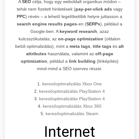
A
SEO
célja, hogy egy weboldalt organikus módon –
tehát nem fizetett hirdetések (
pay-per-click ads
vagy
PPC
) révén – a lehető legelőkelőbb helyre juttasson a
search engine results pages
-en (
SERPs
), például a
Google-ben. A
keyword research
, azaz
kulcsszókutatás, az
on-page optimization
(oldalon
belüli optimalizálás), mint a
meta tags
,
title tags
és
alt
attributes
használata, valamint az
off-page
optimization
, például a
link building
(linképítés)
mind-mind a SEO szerves részei.
1.
keresőoptimalizálás Xbox One
2.
keresőoptimalizálás PlayStation 4
3.
keresőoptimalizálás PlayStation 4
4.
keresőoptimalizálás Xbox 360
5.
keresőoptimalizálás Steam
Internet