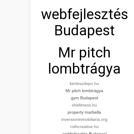
webfejlesztés
Budapest
Mr pitch
lombtrágya
kerteszdepo.hu
Mr pitch lombtrágya
gym Budapest
shefitness.hu
property marbella
inversioninmobiliaria.org
rothcreative.hu
webfejlesztés Budapest