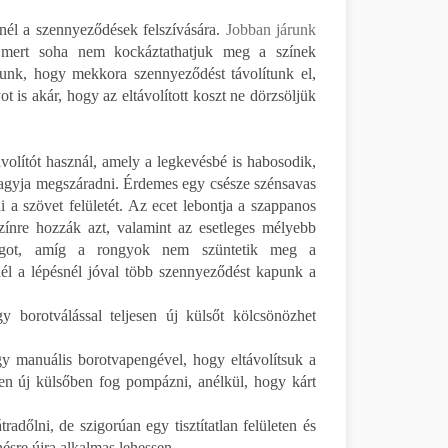
l a szennyeződések felszívására.
Jobban járunk
 mert soha nem kockáztathatjuk meg a színek
hatunk, hogy mekkora szennyeződést távolítunk el,
 is akár, hogy az eltávolított koszt ne dörzsöljük
olítót használ, amely a legkevésbé is habosodik,
hagyja megszáradni. Érdemes egy csésze szénsavas
i a szövet felületét. Az ecet lebontja a szappanos
zínre hozzák azt, valamint az esetleges mélyebb
yagot, amíg a rongyok nem szüntetik meg a
él a lépésnél jóval több szennyeződést kapunk a
 borotválással teljesen új külsőt kölcsönözhet
gy manuális borotvapengével, hogy eltávolítsuk a
zen új külsőben fog pompázni, anélkül, hogy kárt
dőlni, de szigorúan egy tisztítatlan felületen és
sre újra alkalmas lehessen.