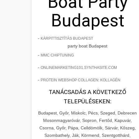
Boat Party
Budapest
-
KÁRPITTISZTÍTÁS BUDAPEST
party boat Budapest
-
MMC CHIPTUNING
-
ONLINEMARKETING101.SYNTHASITE.COM
-
PROTEIN WEBSHOP COLLAGEN: KOLLAGÉN
TANÁCSADÁS A KÖVETKEZŐ
TELEPÜLÉSEKEN:
Budapest, Győr, Miskolc, Pécs, Szeged, Debrecen
Mosonmagyaróvár, Sopron, Fertőd, Kapuvár,
Csorna, Győr, Pápa, Celldömölk, Sárvár, Kőszeg,
Szombathely, Ják, Körmend, Szentgotthárd,