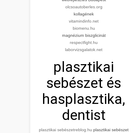
olcsoautoberles.org
kollagének
vitamindinfo.net
biomenu.hu
magnézium biszglicinát
respectfight.hu
laborvizsgalatok.net
plasztikai
sebészet és
hasplasztika,
dentist
plasztikai sebészet
reblog.hu
plasztikai sebészet