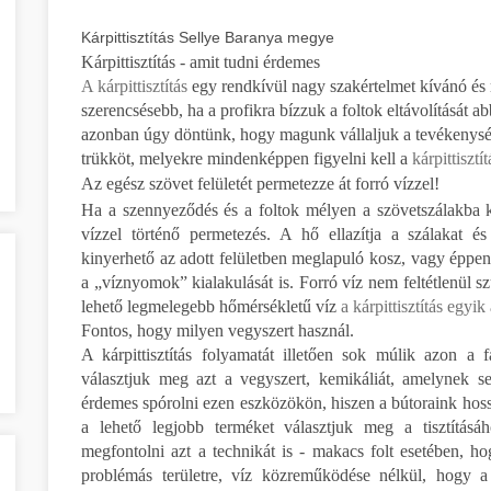
Kárpittisztítás Sellye Baranya megye
Kárpittisztítás - amit tudni érdemes
A kárpittisztítás
egy rendkívül nagy szakértelmet kívánó és r
szerencsésebb, ha a profikra bízzuk a foltok eltávolítását 
azonban úgy döntünk, hogy magunk vállaljuk a tevékenysége
trükköt, melyekre mindenképpen figyelni kell a
kárpittisztí
Az egész szövet felületét permetezze át forró vízzel!
Ha a szennyeződés és a foltok mélyen a szövetszálakba ke
vízzel történő permetezés. A hő ellazítja a szálakat é
kinyerhető az adott felületben meglapuló kosz, vagy éppen
a „víznyomok” kialakulását is. Forró víz nem feltétlenül s
lehető legmelegebb hőmérsékletű víz
a kárpittisztítás egyik
Fontos, hogy milyen vegyszert használ.
A kárpittisztítás folyamatát illetően sok múlik azon a
választjuk meg azt a vegyszert, kemikáliát, amelynek se
érdemes spórolni ezen eszközökön, hiszen a bútoraink hoss
a lehető legjobb terméket választjuk meg a tisztításá
megfontolni azt a technikát is - makacs folt esetében, 
problémás területre, víz közreműködése nélkül, hogy a