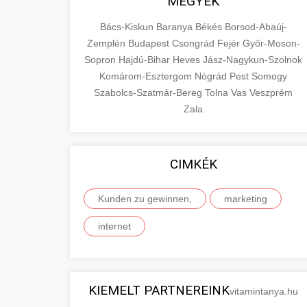
MEGYÉK
Bács-Kiskun
Baranya
Békés
Borsod-Abaúj-
Zemplén
Budapest
Csongrád
Fejér
Győr-Moson-
Sopron
Hajdú-Bihar
Heves
Jász-Nagykun-Szolnok
Komárom-Esztergom
Nógrád
Pest
Somogy
Szabolcs-Szatmár-Bereg
Tolna
Vas
Veszprém
Zala
CIMKÉK
Kunden zu gewinnen,
marketing
internet
KIEMELT PARTNEREINK
vitamintanya.hu