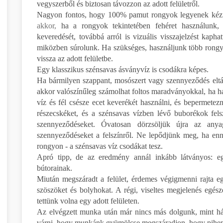
vegyszerből és biztosan távozzon az adott felületről.
Nagyon fontos, hogy 100% pamut rongyok legyenek kézné
akkor,
ha a rongyok tekintetében fehéret használunk,
keveredését, továbbá arról is vizuális visszajelzést kap
miközben súrolunk. Ha szükséges, használjunk több rongyot
vissza az adott felületbe.
Egy klasszikus szénsavas ásványvíz is csodákra képes.
Ha bármilyen szappant, mosószert vagy szennyeződés eltáv
akkor valószínűleg számolhat foltos maradványokkal, ha 
víz és fél csésze ecet keverékét használni, és bepermetezn
részecskéket, és a szénsavas vízben lévő buborékok fels
szennyeződéseket. Óvatosan dörzsöljük újra az an
szennyeződéseket a felszínről. Ne lepődjünk meg, ha enn
rongyon - a szénsavas víz csodákat tesz.
Apró tipp, de az eredmény annál inkább látványos: egy
bútorainak.
Miután megszáradt a felület, érdemes végigmenni rajta e
szöszöket és bolyhokat. A régi, viseltes megjelenés egés
tettünk volna egy adott felületen.
Az elvégzett munka után már nincs más dolgunk, mint hátra
várni, hogy munkánk gyümölcse megszáradjon, hogy pihené