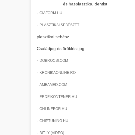
és hasplasztika, dentist
-
GIAFORM.HU
-
PLASZTIKAI SEBÉSZET
plasztikai sebész
Családjog és öröklési jog
-
DOBROCSI.COM
-
KRONIKAONLINE.RO
-
AMEAMED.COM
-
ERDEIKONTENER.HU
-
ONLINEBOR.HU
-
CHIPTUNING.HU
-
BIT.LY (VIDEO)