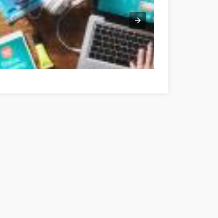
Egyszerű tanácsaink az online vásárlást még jövedelmezőbbé teszik