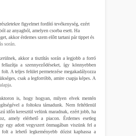
észletekre figyelmet fordító tevékenység, ezért
abból az anyagból, amelyen csorba esett. Ha
t, akkor érdemes szem előtt tartani pár tippet és
tás során.
rülnek, akkor a tisztítás során a legjobb a forró
s fellazítja a szennyeződéseket, így könnyebben
 folt. A teljes felület permetezése megakadályozza
zükséges, csak a legforróbb, amire csapja képes. A
 alapja
.
 faktoron is, hogy hogyan, milyen elvek mentén
gítségével a foltokra támadunk. Nem feltétlenül
zú időn keresztül velünk maradnak, ezért jobb, ha
hoz, amely elérhető a piacon. Érdemes esetleg
hogy egy adott vegyszert önmagában viszünk fel a
 folt a lehető legkeményebb dózist kaphassa a