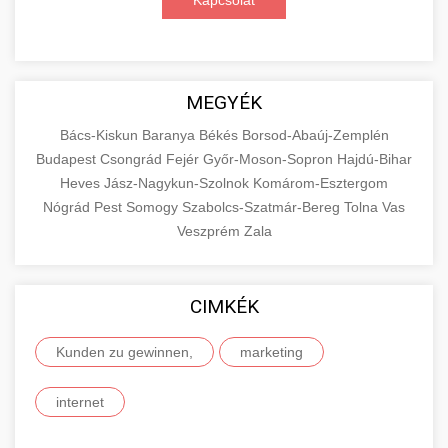
Kapcsolat
MEGYÉK
Bács-Kiskun
Baranya
Békés
Borsod-Abaúj-Zemplén
Budapest
Csongrád
Fejér
Győr-Moson-Sopron
Hajdú-Bihar
Heves
Jász-Nagykun-Szolnok
Komárom-Esztergom
Nógrád
Pest
Somogy
Szabolcs-Szatmár-Bereg
Tolna
Vas
Veszprém
Zala
CIMKÉK
Kunden zu gewinnen,
marketing
internet