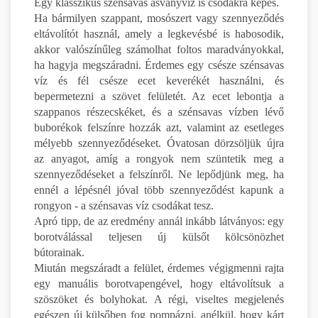
Egy klasszikus szénsavas ásványvíz is csodákra képes.
Ha bármilyen szappant, mosószert vagy szennyeződés
eltávolítót használ, amely a legkevésbé is habosodik,
akkor valószínűleg számolhat foltos maradványokkal,
ha hagyja megszáradni. Érdemes egy csésze szénsavas
víz és fél csésze ecet keverékét használni, és
bepermetezni a szövet felületét. Az ecet lebontja a
szappanos részecskéket, és a szénsavas vízben lévő
buborékok felszínre hozzák azt, valamint az esetleges
mélyebb szennyeződéseket. Óvatosan dörzsöljük újra
az anyagot, amíg a rongyok nem szüntetik meg a
szennyeződéseket a felszínről. Ne lepődjünk meg, ha
ennél a lépésnél jóval több szennyeződést kapunk a
rongyon - a szénsavas víz csodákat tesz.
Apró tipp, de az eredmény annál inkább látványos: egy
borotválással teljesen új külsőt kölcsönözhet
bútorainak.
Miután megszáradt a felület, érdemes végigmenni rajta
egy manuális borotvapengével, hogy eltávolítsuk a
szöszöket és bolyhokat. A régi, viseltes megjelenés
egészen új külsőben fog pompázni, anélkül, hogy kárt