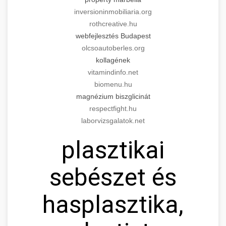
inversioninmobiliaria.org
rothcreative.hu
webfejlesztés Budapest
olcsoautoberles.org
kollagének
vitamindinfo.net
biomenu.hu
magnézium biszglicinát
respectfight.hu
laborvizsgalatok.net
plasztikai
sebészet és
hasplasztika,