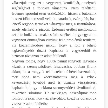
választjuk meg azt a vegyszert, kemikáliát, amelynek
segítségével a foltokra támadunk. Nem feltétlenül
érdemes spórolni ezen eszközökön, hiszen a bútoraink
hosszú időn keresztül velünk maradnak, ezért jobb, ha a
lehető legjobb terméket választjuk meg a tisztításához,
amely elérhető a piacon. Érdemes esetleg megfontolni
azt a technikát is - makacs folt esetében, hogy egy adott
vegyszert önmagában viszünk fel a problémás területre,
víz közreműködése nélkül, hogy a folt a lehető
legkeményebb dózist kaphassa a vegyszerből és
biztosan távozzon az adott felületről.
Nagyon fontos, hogy 100% pamut rongyok legyenek
kéznél a szennyeződések felszívására.
Jobban járunk
akkor,
ha a rongyok tekintetében fehéret használunk,
mert soha nem kockáztathatjuk meg a színek
keveredését, továbbá arról is vizuális visszajelzést
kaphatunk, hogy mekkora szennyeződést távolítunk el,
miközben súrolunk. Ha szükséges, használjunk több
rongyot is akár, hogy az eltávolított koszt ne dörzsöljük
vissza az adott felületbe.