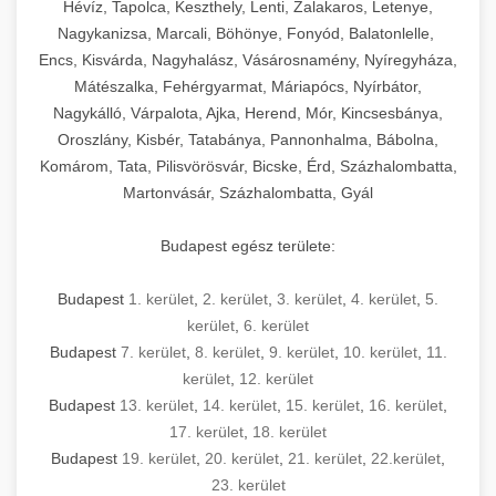
Hévíz, Tapolca, Keszthely, Lenti, Zalakaros, Letenye,
Nagykanizsa, Marcali, Böhönye, Fonyód, Balatonlelle,
Encs, Kisvárda, Nagyhalász, Vásárosnamény, Nyíregyháza,
Mátészalka, Fehérgyarmat, Máriapócs, Nyírbátor,
Nagykálló, Várpalota, Ajka, Herend, Mór, Kincsesbánya,
Oroszlány, Kisbér, Tatabánya, Pannonhalma, Bábolna,
Komárom, Tata, Pilisvörösvár, Bicske, Érd, Százhalombatta,
Martonvásár, Százhalombatta, Gyál
Budapest egész területe:
Budapest
1. kerület
,
2. kerület
,
3. kerület
,
4. kerület
,
5.
kerület
,
6. kerület
Budapest
7. kerület
,
8. kerület
,
9. kerület
,
10. kerület
,
11.
kerület
,
12. kerület
Budapest
13. kerület
,
14. kerület
,
15. kerület
,
16. kerület
,
17. kerület
,
18. kerület
Budapest
19. kerület
,
20. kerület
,
21. kerület
,
22.kerület
,
23. kerület