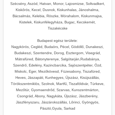
Szécsény, Aszód, Hatvan, Monor, Lajosmizse, Soltvadkert,
Kiskőrös, Kecel, Dusnok, Kiskunhalas, Jánoshalma,
Bácsalmás, Kelebia, Röszke, Mórahalom, Kiskunmajsa,
Kistelek, Kiskunfélegyháza, Bugac, Kecskemét,
Tiszakécske
Budapest egész területe:
Nagykörös, Cegléd, Budaörs, Pécel, Gödöllő, Dunakeszi,
Budakeszi, Szentendre, Dorog, Esztergom, Visegrád,
Mátrafüred, Bátonyterenye, Salgótarján,Rudabánya,
Szendrő, Edelény, Kazincbarcika, Sajószentpéter, Ózd,
Miskolc, Eger, Mezőkövesd, Füzesabony, Tiszafüred,
Heves, Jászapáti, Kunhegyes, Újszász, Kisújszállás,
Törökszentmiklós, Szolnok, Martfű, Tiszaföldvár, Túrkeve,
Mezőtúr, Gyomaendrőd, Szarvas, Kunszentmárton,
Csongrád, Abony, Nagykáta, Újszász, Jászberény,
Jászfényszaru, Jászárokszállás, Lőrinci, Gyöngyös,
Pásztó,Gyula, Sarkad