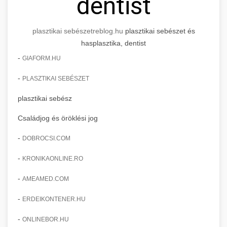
dentist
plasztikai sebészet
reblog.hu
plasztikai sebészet és
hasplasztika, dentist
-
GIAFORM.HU
-
PLASZTIKAI SEBÉSZET
plasztikai sebész
Családjog és öröklési jog
-
DOBROCSI.COM
-
KRONIKAONLINE.RO
-
AMEAMED.COM
-
ERDEIKONTENER.HU
-
ONLINEBOR.HU