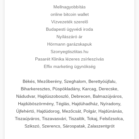
Mellnagyobbítás
online bitcoin wallet
Vízvezeték szerelő
Budapesti ügyvédi iroda
Nyílászáró ár
Hörmann garázskapuk
Szonyegtisztitas.hu
Pasarét Klinika lézeres zsírleszívás
Effix marketing ügynökség
Békés, Mezőberény, Szeghalom, Berettyóújfalu,
Biharkeresztes, Püspökladány, Karcag, Derecske,
Nádudvar, Hajdúszoboszló, Debrecen, Balmazújváros,
Hajdúböszörmény, Téglás, Hajdúhadház, Nyíradony,
Újfehértó, Hajdúdorog, Mezőcsát, Polgár, Hajdúnánás,
Tiszaújváros, Tiszavasvári, Tiszalök, Tokaj, Felsőzsolca,
Szikszó, Szerencs, Sárospatak, Zalaszentgrót