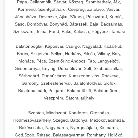
Pápa, Celldömölk, Sárvár, Kőszeg, Szombathely, Ják,
Körmend, Szentgotthárd, Csepreg, Zalalövő, Vasvár,
Jánosháza, Devecser, Ajka, Sümeg, Pécsvárad, Komló,
Sásd, Dombóvár, Bonyhád, Bátaszék, Baja, Bácsalmás,
Szekszárd, Tolna, Fadd, Paks, Kalocsa, Hőgyész, Tamási
Balatonboglár, Kaposvár, Csurgó, Nagyatád, Kadarkút,
Barcs, Szigetvár, Sellye, Harkány, Siklós, Villány, Bóly,
Mohács, Pécs, Szentlőrinc Andocs, Tab, Lengyeltóti,
Simontornya, Enying, Dunaföldvár, Solt, Szabadszállás,
Sárbogárd, Dunaújváros, Kunszentmiklós, Ráckeve,
Gárdony, Székesfehérvár, Balatonföldvár, Siófok,
Balatonalmádi, Polgárdi, Balatonfűzfő, Balatonfüred,
Veszprém, Sátoraljaújhely
Szentes, Mindszent, Kondoros, Orosháza,
Hódmezővásárhely, Szeged, Battonya, Mezőkovácsháza,
Békéscsaba, Nagymaros, Nyergesújfalu, Kismaros,
Göd,Szob, Rétság, Balassagyarmat, Romhány, Hollókő,