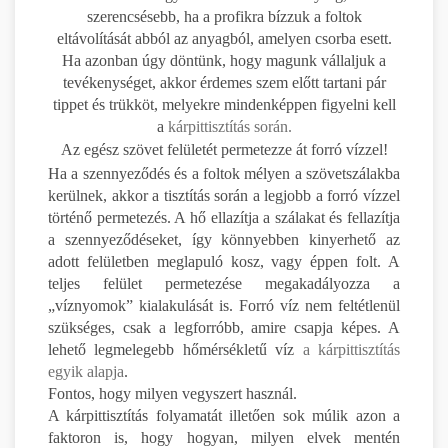
szerencsésebb, ha a profikra bízzuk a foltok
eltávolítását abból az anyagból, amelyen csorba esett.
Ha azonban úgy döntünk, hogy magunk vállaljuk a
tevékenységet, akkor érdemes szem előtt tartani pár
tippet és trükköt, melyekre mindenképpen figyelni kell
a
kárpittisztítás során.
Az egész szövet felületét permetezze át forró vízzel!
Ha a szennyeződés és a foltok mélyen a szövetszálakba
kerülnek, akkor a tisztítás során a legjobb a forró vízzel
történő permetezés. A hő ellazítja a szálakat és fellazítja
a szennyeződéseket, így könnyebben kinyerhető az
adott felületben meglapuló kosz, vagy éppen folt. A
teljes felület permetezése megakadályozza a
„víznyomok” kialakulását is. Forró víz nem feltétlenül
szükséges, csak a legforróbb, amire csapja képes. A
lehető legmelegebb hőmérsékletű víz
a kárpittisztítás
egyik alapja
.
Fontos, hogy milyen vegyszert használ.
A kárpittisztítás folyamatát illetően sok múlik azon a
faktoron is, hogy hogyan, milyen elvek mentén