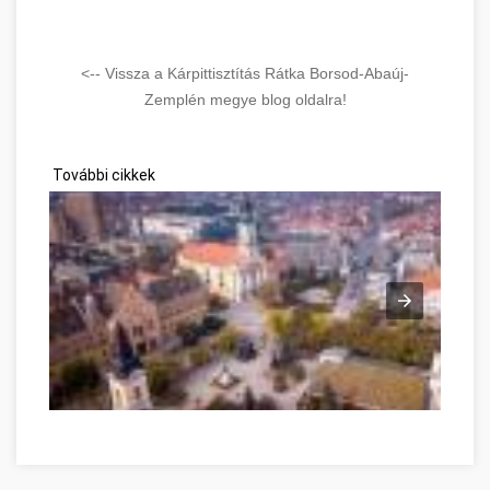
<-- Vissza a Kárpittisztítás Rátka Borsod-Abaúj-
Zemplén megye blog oldalra!
További cikkek
Kecskemét, az Alföld „hírös” nagyvárosa Borsod-Abaúj-Zempl