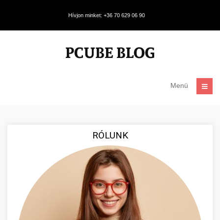
Hívjon minket: +36 70 629 06 90
Menü
RÓLUNK