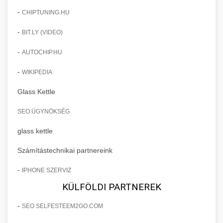
-
CHIPTUNING.HU
-
BIT.LY (VIDEO)
-
AUTOCHIP.HU
-
WIKIPEDIA
Glass Kettle
SEO ÜGYNÖKSÉG
glass kettle
Számítástechnikai partnereink
-
IPHONE SZERVIZ
KÜLFÖLDI PARTNEREK
-
SEO SELFESTEEM2GO.COM