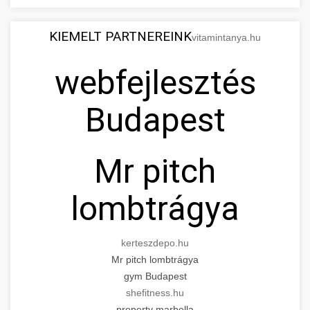
KIEMELT PARTNEREINK
vitamintanya.hu
webfejlesztés
Budapest
Mr pitch
lombtrágya
kerteszdepo.hu
Mr pitch lombtrágya
gym Budapest
shefitness.hu
property marbella