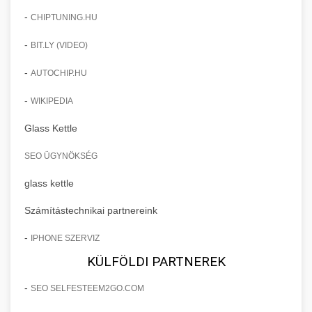
-
CHIPTUNING.HU
-
BIT.LY (VIDEO)
-
AUTOCHIP.HU
-
WIKIPEDIA
Glass Kettle
SEO ÜGYNÖKSÉG
glass kettle
Számítástechnikai partnereink
-
IPHONE SZERVIZ
KÜLFÖLDI PARTNEREK
-
SEO SELFESTEEM2GO.COM