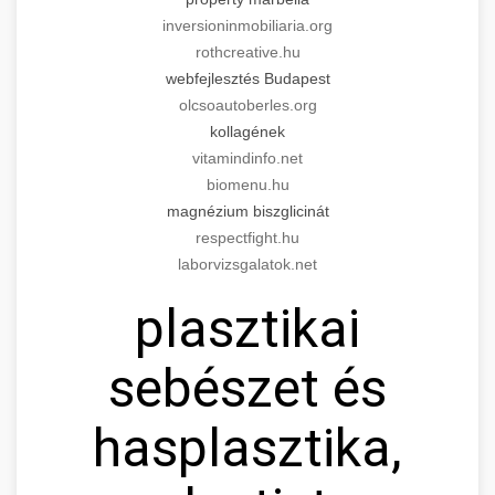
inversioninmobiliaria.org
rothcreative.hu
webfejlesztés Budapest
olcsoautoberles.org
kollagének
vitamindinfo.net
biomenu.hu
magnézium biszglicinát
respectfight.hu
laborvizsgalatok.net
plasztikai
sebészet és
hasplasztika,