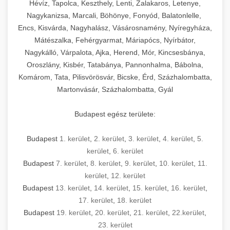
Hévíz, Tapolca, Keszthely, Lenti, Zalakaros, Letenye,
Nagykanizsa, Marcali, Böhönye, Fonyód, Balatonlelle,
Encs, Kisvárda, Nagyhalász, Vásárosnamény, Nyíregyháza,
Mátészalka, Fehérgyarmat, Máriapócs, Nyírbátor,
Nagykálló, Várpalota, Ajka, Herend, Mór, Kincsesbánya,
Oroszlány, Kisbér, Tatabánya, Pannonhalma, Bábolna,
Komárom, Tata, Pilisvörösvár, Bicske, Érd, Százhalombatta,
Martonvásár, Százhalombatta, Gyál
Budapest egész területe:
Budapest
1. kerület
,
2. kerület
,
3. kerület
,
4. kerület
,
5.
kerület
,
6. kerület
Budapest
7. kerület
,
8. kerület
,
9. kerület
,
10. kerület
,
11.
kerület
,
12. kerület
Budapest
13. kerület
,
14. kerület
,
15. kerület
,
16. kerület
,
17. kerület
,
18. kerület
Budapest
19. kerület
,
20. kerület
,
21. kerület
,
22.kerület
,
23. kerület