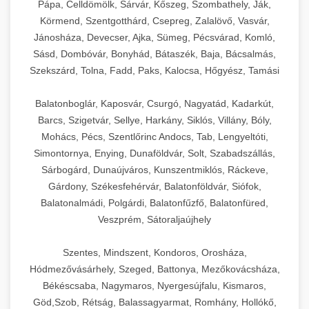
Pápa, Celldömölk, Sárvár, Kőszeg, Szombathely, Ják,
Körmend, Szentgotthárd, Csepreg, Zalalövő, Vasvár,
Jánosháza, Devecser, Ajka, Sümeg, Pécsvárad, Komló,
Sásd, Dombóvár, Bonyhád, Bátaszék, Baja, Bácsalmás,
Szekszárd, Tolna, Fadd, Paks, Kalocsa, Hőgyész, Tamási
Balatonboglár, Kaposvár, Csurgó, Nagyatád, Kadarkút,
Barcs, Szigetvár, Sellye, Harkány, Siklós, Villány, Bóly,
Mohács, Pécs, Szentlőrinc Andocs, Tab, Lengyeltóti,
Simontornya, Enying, Dunaföldvár, Solt, Szabadszállás,
Sárbogárd, Dunaújváros, Kunszentmiklós, Ráckeve,
Gárdony, Székesfehérvár, Balatonföldvár, Siófok,
Balatonalmádi, Polgárdi, Balatonfűzfő, Balatonfüred,
Veszprém, Sátoraljaújhely
Szentes, Mindszent, Kondoros, Orosháza,
Hódmezővásárhely, Szeged, Battonya, Mezőkovácsháza,
Békéscsaba, Nagymaros, Nyergesújfalu, Kismaros,
Göd,Szob, Rétság, Balassagyarmat, Romhány, Hollókő,