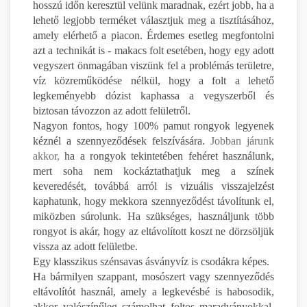
hosszú időn keresztül velünk maradnak, ezért jobb, ha a
lehető legjobb terméket választjuk meg a tisztításához,
amely elérhető a piacon. Érdemes esetleg megfontolni
azt a technikát is - makacs folt esetében, hogy egy adott
vegyszert önmagában viszünk fel a problémás területre,
víz közreműködése nélkül, hogy a folt a lehető
legkeményebb dózist kaphassa a vegyszerből és
biztosan távozzon az adott felületről.
Nagyon fontos, hogy 100% pamut rongyok legyenek
kéznél a szennyeződések felszívására.
Jobban járunk
akkor,
ha a rongyok tekintetében fehéret használunk,
mert soha nem kockáztathatjuk meg a színek
keveredését, továbbá arról is vizuális visszajelzést
kaphatunk, hogy mekkora szennyeződést távolítunk el,
miközben súrolunk. Ha szükséges, használjunk több
rongyot is akár, hogy az eltávolított koszt ne dörzsöljük
vissza az adott felületbe.
Egy klasszikus szénsavas ásványvíz is csodákra képes.
Ha bármilyen szappant, mosószert vagy szennyeződés
eltávolítót használ, amely a legkevésbé is habosodik,
akkor valószínűleg számolhat foltos maradványokkal,