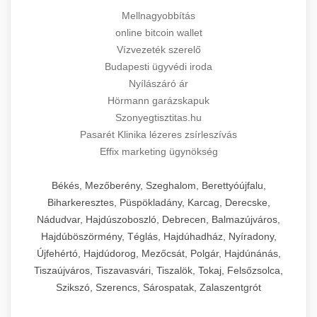
Mellnagyobbítás
online bitcoin wallet
Vízvezeték szerelő
Budapesti ügyvédi iroda
Nyílászáró ár
Hörmann garázskapuk
Szonyegtisztitas.hu
Pasarét Klinika lézeres zsírleszívás
Effix marketing ügynökség
Békés, Mezőberény, Szeghalom, Berettyóújfalu,
Biharkeresztes, Püspökladány, Karcag, Derecske,
Nádudvar, Hajdúszoboszló, Debrecen, Balmazújváros,
Hajdúböszörmény, Téglás, Hajdúhadház, Nyíradony,
Újfehértó, Hajdúdorog, Mezőcsát, Polgár, Hajdúnánás,
Tiszaújváros, Tiszavasvári, Tiszalök, Tokaj, Felsőzsolca,
Szikszó, Szerencs, Sárospatak, Zalaszentgrót