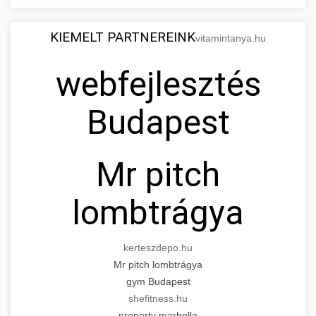
KIEMELT PARTNEREINK
vitamintanya.hu
webfejlesztés
Budapest
Mr pitch
lombtrágya
kerteszdepo.hu
Mr pitch lombtrágya
gym Budapest
shefitness.hu
property marbella