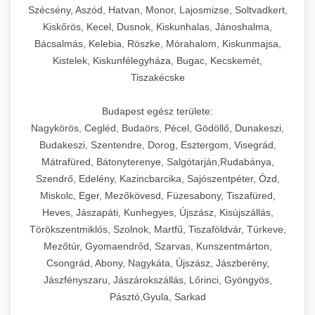
Szécsény, Aszód, Hatvan, Monor, Lajosmizse, Soltvadkert,
Kiskőrös, Kecel, Dusnok, Kiskunhalas, Jánoshalma,
Bácsalmás, Kelebia, Röszke, Mórahalom, Kiskunmajsa,
Kistelek, Kiskunfélegyháza, Bugac, Kecskemét,
Tiszakécske
Budapest egész területe:
Nagykörös, Cegléd, Budaörs, Pécel, Gödöllő, Dunakeszi,
Budakeszi, Szentendre, Dorog, Esztergom, Visegrád,
Mátrafüred, Bátonyterenye, Salgótarján,Rudabánya,
Szendrő, Edelény, Kazincbarcika, Sajószentpéter, Ózd,
Miskolc, Eger, Mezőkövesd, Füzesabony, Tiszafüred,
Heves, Jászapáti, Kunhegyes, Újszász, Kisújszállás,
Törökszentmiklós, Szolnok, Martfű, Tiszaföldvár, Túrkeve,
Mezőtúr, Gyomaendrőd, Szarvas, Kunszentmárton,
Csongrád, Abony, Nagykáta, Újszász, Jászberény,
Jászfényszaru, Jászárokszállás, Lőrinci, Gyöngyös,
Pásztó,Gyula, Sarkad