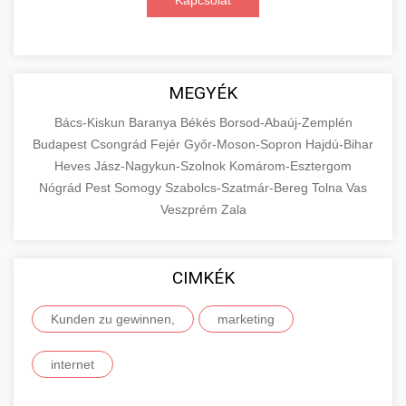
Kapcsolat
MEGYÉK
Bács-Kiskun
Baranya
Békés
Borsod-Abaúj-Zemplén
Budapest
Csongrád
Fejér
Győr-Moson-Sopron
Hajdú-Bihar
Heves
Jász-Nagykun-Szolnok
Komárom-Esztergom
Nógrád
Pest
Somogy
Szabolcs-Szatmár-Bereg
Tolna
Vas
Veszprém
Zala
CIMKÉK
Kunden zu gewinnen,
marketing
internet