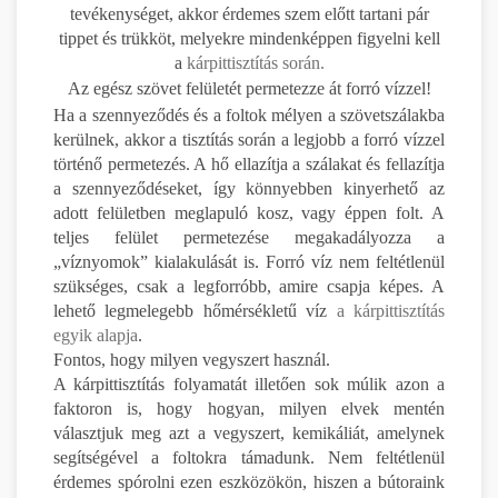
tevékenységet, akkor érdemes szem előtt tartani pár
tippet és trükköt, melyekre mindenképpen figyelni kell
a
kárpittisztítás során.
Az egész szövet felületét permetezze át forró vízzel!
Ha a szennyeződés és a foltok mélyen a szövetszálakba
kerülnek, akkor a tisztítás során a legjobb a forró vízzel
történő permetezés. A hő ellazítja a szálakat és fellazítja
a szennyeződéseket, így könnyebben kinyerhető az
adott felületben meglapuló kosz, vagy éppen folt. A
teljes felület permetezése megakadályozza a
„víznyomok” kialakulását is. Forró víz nem feltétlenül
szükséges, csak a legforróbb, amire csapja képes. A
lehető legmelegebb hőmérsékletű víz
a kárpittisztítás
egyik alapja
.
Fontos, hogy milyen vegyszert használ.
A kárpittisztítás folyamatát illetően sok múlik azon a
faktoron is, hogy hogyan, milyen elvek mentén
választjuk meg azt a vegyszert, kemikáliát, amelynek
segítségével a foltokra támadunk. Nem feltétlenül
érdemes spórolni ezen eszközökön, hiszen a bútoraink