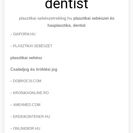
dentist
plasztikai sebészet
reblog.hu
plasztikai sebészet és
hasplasztika, dentist
-
GIAFORM.HU
-
PLASZTIKAI SEBÉSZET
plasztikai sebész
Családjog és öröklési jog
-
DOBROCSI.COM
-
KRONIKAONLINE.RO
-
AMEAMED.COM
-
ERDEIKONTENER.HU
-
ONLINEBOR.HU