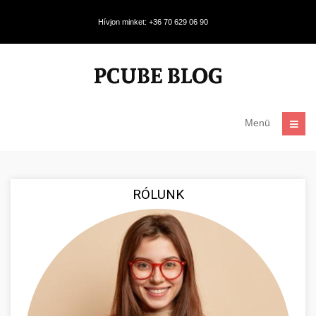
Hívjon minket: +36 70 629 06 90
Menü
RÓLUNK