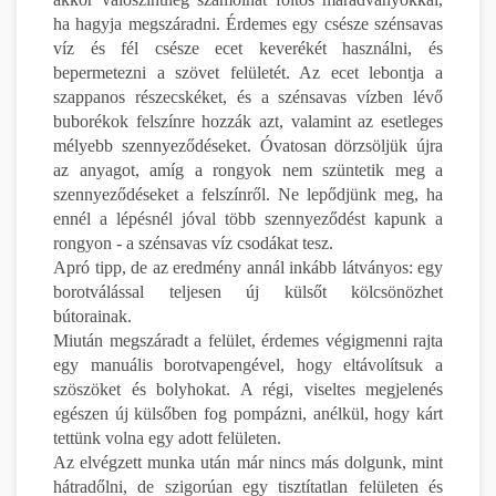
ha hagyja megszáradni. Érdemes egy csésze szénsavas
víz és fél csésze ecet keverékét használni, és
bepermetezni a szövet felületét. Az ecet lebontja a
szappanos részecskéket, és a szénsavas vízben lévő
buborékok felszínre hozzák azt, valamint az esetleges
mélyebb szennyeződéseket. Óvatosan dörzsöljük újra
az anyagot, amíg a rongyok nem szüntetik meg a
szennyeződéseket a felszínről. Ne lepődjünk meg, ha
ennél a lépésnél jóval több szennyeződést kapunk a
rongyon - a szénsavas víz csodákat tesz.
Apró tipp, de az eredmény annál inkább látványos: egy
borotválással teljesen új külsőt kölcsönözhet
bútorainak.
Miután megszáradt a felület, érdemes végigmenni rajta
egy manuális borotvapengével, hogy eltávolítsuk a
szöszöket és bolyhokat. A régi, viseltes megjelenés
egészen új külsőben fog pompázni, anélkül, hogy kárt
tettünk volna egy adott felületen.
Az elvégzett munka után már nincs más dolgunk, mint
hátradőlni, de szigorúan egy tisztítatlan felületen és