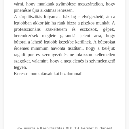
várni, hogy munkánk gyümölcse megszáradjon, hogy
pihenésre újra alkalmas lehessen.
A
kárpit
tisztítás folyamata házilag is elvégezhető, ám a
legjobban akkor jár, ha ránk bízza a piszkos munkát. A
professzionális szakértelem és eszközök, gépek,
berendezések megléte garanciát jelent arra, hogy
bútorai a lehető legjobb kezekbe kerülnek. A bútorokat
érdemes minimum havonta tisztítani, hogy a beléjük
ragadt por és szennyeződés ne okozzon kellemetlen
szagokat, valamint, hogy a megjelenés is szívmelengető
legyen.
Keresse munkatársainkat bizalommal!
<-- Vissza a Kárpittisztítás XIX. 19. kerület Budapest