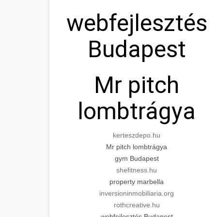
webfejlesztés
Budapest
Mr pitch
lombtrágya
kerteszdepo.hu
Mr pitch lombtrágya
gym Budapest
shefitness.hu
property marbella
inversioninmobiliaria.org
rothcreative.hu
webfejlesztés Budapest