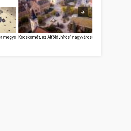
jér megye
Kecskemét, az Alföld „hírös” nagyvárosa Fejér megye
Egysz