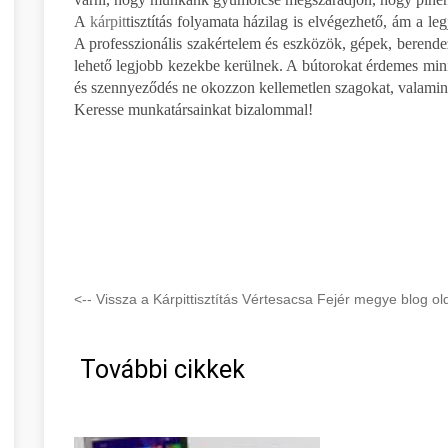
A
kárpit
tisztítás folyamata házilag is elvégezhető, ám a l
A professzionális szakértelem és eszközök, gépek, berendez
lehető legjobb kezekbe kerülnek. A bútorokat érdemes mini
és szennyeződés ne okozzon kellemetlen szagokat, valamint
Keresse munkatársainkat bizalommal!
<-- Vissza a Kárpittisztítás Vértesacsa Fejér megye blog old
További cikkek