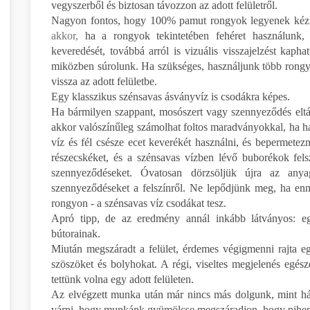
vegyszerből és biztosan távozzon az adott felületről.
Nagyon fontos, hogy 100% pamut rongyok legyenek kézné
akkor,
ha a rongyok tekintetében fehéret használunk,
keveredését, továbbá arról is vizuális visszajelzést kap
miközben súrolunk. Ha szükséges, használjunk több rongyot
vissza az adott felületbe.
Egy klasszikus szénsavas ásványvíz is csodákra képes.
Ha bármilyen szappant, mosószert vagy szennyeződés eltáv
akkor valószínűleg számolhat foltos maradványokkal, ha 
víz és fél csésze ecet keverékét használni, és bepermetezn
részecskéket, és a szénsavas vízben lévő buborékok fels
szennyeződéseket. Óvatosan dörzsöljük újra az an
szennyeződéseket a felszínről. Ne lepődjünk meg, ha enn
rongyon - a szénsavas víz csodákat tesz.
Apró tipp, de az eredmény annál inkább látványos: egy
bútorainak.
Miután megszáradt a felület, érdemes végigmenni rajta e
szöszöket és bolyhokat. A régi, viseltes megjelenés egés
tettünk volna egy adott felületen.
Az elvégzett munka után már nincs más dolgunk, mint hátra
várni, hogy munkánk gyümölcse megszáradjon, hogy pihené