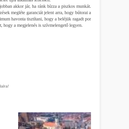
egjobban akkor jár, ha ránk bízza a piszkos munkát.
ések megléte garanciát jelent arra, hogy bútorai a
mum havonta tisztítani, hogy a beléjük ragadt por
, hogy a megjelenés is szívmelengető legyen.
alra!