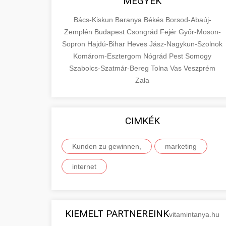
MEGYÉK
Bács-Kiskun
Baranya
Békés
Borsod-Abaúj-
Zemplén
Budapest
Csongrád
Fejér
Győr-Moson-
Sopron
Hajdú-Bihar
Heves
Jász-Nagykun-Szolnok
Komárom-Esztergom
Nógrád
Pest
Somogy
Szabolcs-Szatmár-Bereg
Tolna
Vas
Veszprém
Zala
CIMKÉK
Kunden zu gewinnen,
marketing
internet
KIEMELT PARTNEREINK
vitamintanya.hu