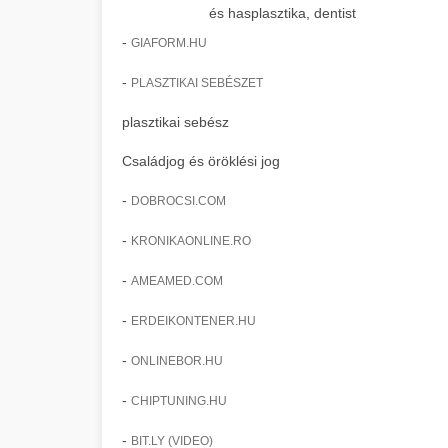
és hasplasztika, dentist
-
GIAFORM.HU
-
PLASZTIKAI SEBÉSZET
plasztikai sebész
Családjog és öröklési jog
-
DOBROCSI.COM
-
KRONIKAONLINE.RO
-
AMEAMED.COM
-
ERDEIKONTENER.HU
-
ONLINEBOR.HU
-
CHIPTUNING.HU
-
BIT.LY (VIDEO)