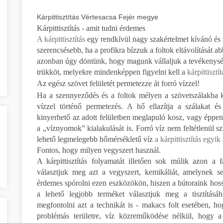
Kárpittisztítás Vértesacsa Fejér megye
Kárpittisztítás - amit tudni érdemes
A kárpittisztítás
egy rendkívül nagy szakértelmet kívánó és r
szerencsésebb, ha a profikra bízzuk a foltok eltávolítását 
azonban úgy döntünk, hogy magunk vállaljuk a tevékenysége
trükköt, melyekre mindenképpen figyelni kell a
kárpittisztí
Az egész szövet felületét permetezze át forró vízzel!
Ha a szennyeződés és a foltok mélyen a szövetszálakba ke
vízzel történő permetezés. A hő ellazítja a szálakat é
kinyerhető az adott felületben meglapuló kosz, vagy éppen
a „víznyomok” kialakulását is. Forró víz nem feltétlenül s
lehető legmelegebb hőmérsékletű víz
a kárpittisztítás egyik
Fontos, hogy milyen vegyszert használ.
A kárpittisztítás folyamatát illetően sok múlik azon a
választjuk meg azt a vegyszert, kemikáliát, amelynek se
érdemes spórolni ezen eszközökön, hiszen a bútoraink hoss
a lehető legjobb terméket választjuk meg a tisztításá
megfontolni azt a technikát is - makacs folt esetében, 
problémás területre, víz közreműködése nélkül, hogy a