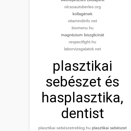
olcsoautoberles.org
kollagének
vitamindinfo.net
biomenu.hu
magnézium biszglicinát
respectfight.hu
laborvizsgalatok.net
plasztikai
sebészet és
hasplasztika,
dentist
plasztikai sebészet
reblog.hu
plasztikai sebészet