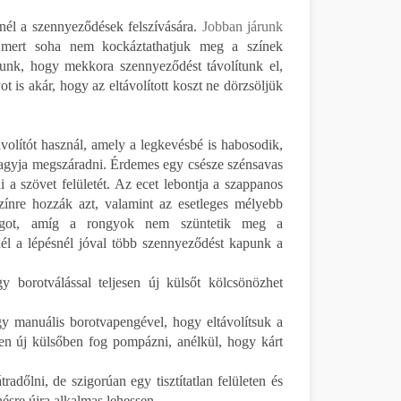
l a szennyeződések felszívására.
Jobban járunk
 mert soha nem kockáztathatjuk meg a színek
hatunk, hogy mekkora szennyeződést távolítunk el,
 is akár, hogy az eltávolított koszt ne dörzsöljük
olítót használ, amely a legkevésbé is habosodik,
hagyja megszáradni. Érdemes egy csésze szénsavas
i a szövet felületét. Az ecet lebontja a szappanos
zínre hozzák azt, valamint az esetleges mélyebb
yagot, amíg a rongyok nem szüntetik meg a
él a lépésnél jóval több szennyeződést kapunk a
 borotválással teljesen új külsőt kölcsönözhet
gy manuális borotvapengével, hogy eltávolítsuk a
zen új külsőben fog pompázni, anélkül, hogy kárt
dőlni, de szigorúan egy tisztítatlan felületen és
sre újra alkalmas lehessen.