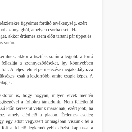
észletekre figyelmet fordító tevékenység, ezért
abból az anyagból, amelyen csorba esett. Ha
t, akkor érdemes szem előtt tartani pár tippet és
tás során.
rülnek, akkor a tisztítás során a legjobb a forró
s fellazítja a szennyeződéseket, így könnyebben
 folt. A teljes felület permetezése megakadályozza
zükséges, csak a legforróbb, amire csapja képes. A
 alapja
.
 faktoron is, hogy hogyan, milyen elvek mentén
gítségével a foltokra támadunk. Nem feltétlenül
zú időn keresztül velünk maradnak, ezért jobb, ha
hoz, amely elérhető a piacon. Érdemes esetleg
hogy egy adott vegyszert önmagában viszünk fel a
 folt a lehető legkeményebb dózist kaphassa a