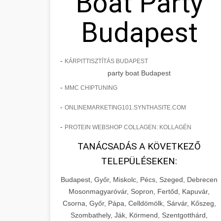
Boat Party
Budapest
-
KÁRPITTISZTÍTÁS BUDAPEST
party boat Budapest
-
MMC CHIPTUNING
-
ONLINEMARKETING101.SYNTHASITE.COM
-
PROTEIN WEBSHOP COLLAGEN: KOLLAGÉN
TANÁCSADÁS A KÖVETKEZŐ
TELEPÜLÉSEKEN:
Budapest, Győr, Miskolc, Pécs, Szeged, Debrecen
Mosonmagyaróvár, Sopron, Fertőd, Kapuvár,
Csorna, Győr, Pápa, Celldömölk, Sárvár, Kőszeg,
Szombathely, Ják, Körmend, Szentgotthárd,