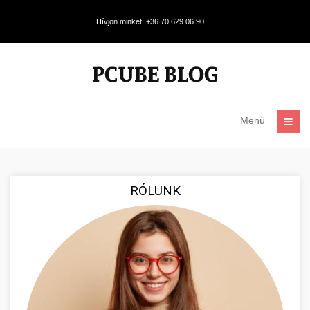
Hívjon minket: +36 70 629 06 90
Menü
RÓLUNK