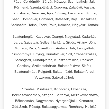
Pápa, Celldömölk, Sárvár, Kőszeg, Szombathely, Ják,
Körmend, Szentgotthárd, Csepreg, Zalalövő, Vasvár,
Jánosháza, Devecser, Ajka, Sümeg, Pécsvárad, Komló,
Sásd, Dombóvár, Bonyhád, Bátaszék, Baja, Bácsalmás,
Szekszárd, Tolna, Fadd, Paks, Kalocsa, Hőgyész, Tamási
Balatonboglár, Kaposvár, Csurgó, Nagyatád, Kadarkút,
Barcs, Szigetvár, Sellye, Harkány, Siklós, Villány, Bóly,
Mohács, Pécs, Szentlőrinc Andocs, Tab, Lengyeltóti,
Simontornya, Enying, Dunaföldvár, Solt, Szabadszállás,
Sárbogárd, Dunaújváros, Kunszentmiklós, Ráckeve,
Gárdony, Székesfehérvár, Balatonföldvár, Siófok,
Balatonalmádi, Polgárdi, Balatonfűzfő, Balatonfüred,
Veszprém, Sátoraljaújhely
Szentes, Mindszent, Kondoros, Orosháza,
Hódmezővásárhely, Szeged, Battonya, Mezőkovácsháza,
Békéscsaba, Nagymaros, Nyergesújfalu, Kismaros,
Göd,Szob, Rétság, Balassagyarmat, Romhány, Hollókő,