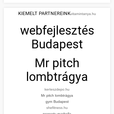
KIEMELT PARTNEREINK
vitamintanya.hu
webfejlesztés
Budapest
Mr pitch
lombtrágya
kerteszdepo.hu
Mr pitch lombtrágya
gym Budapest
shefitness.hu
property marbella