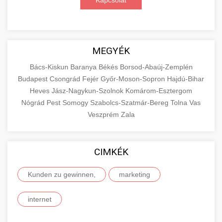
Kapcsolat
MEGYÉK
Bács-Kiskun
Baranya
Békés
Borsod-Abaúj-Zemplén
Budapest
Csongrád
Fejér
Győr-Moson-Sopron
Hajdú-Bihar
Heves
Jász-Nagykun-Szolnok
Komárom-Esztergom
Nógrád
Pest
Somogy
Szabolcs-Szatmár-Bereg
Tolna
Vas
Veszprém
Zala
CIMKÉK
Kunden zu gewinnen,
marketing
internet