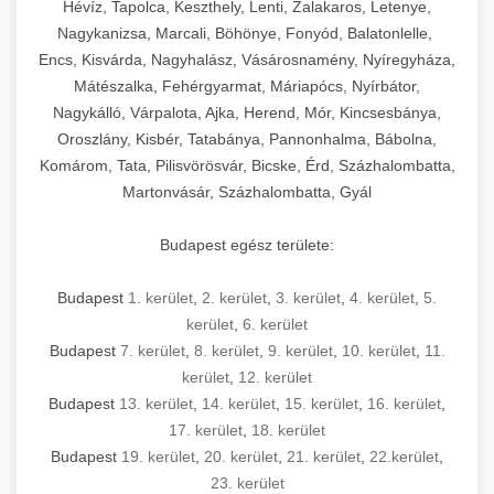
Hévíz, Tapolca, Keszthely, Lenti, Zalakaros, Letenye,
Nagykanizsa, Marcali, Böhönye, Fonyód, Balatonlelle,
Encs, Kisvárda, Nagyhalász, Vásárosnamény, Nyíregyháza,
Mátészalka, Fehérgyarmat, Máriapócs, Nyírbátor,
Nagykálló, Várpalota, Ajka, Herend, Mór, Kincsesbánya,
Oroszlány, Kisbér, Tatabánya, Pannonhalma, Bábolna,
Komárom, Tata, Pilisvörösvár, Bicske, Érd, Százhalombatta,
Martonvásár, Százhalombatta, Gyál
Budapest egész területe:
Budapest
1. kerület
,
2. kerület
,
3. kerület
,
4. kerület
,
5.
kerület
,
6. kerület
Budapest
7. kerület
,
8. kerület
,
9. kerület
,
10. kerület
,
11.
kerület
,
12. kerület
Budapest
13. kerület
,
14. kerület
,
15. kerület
,
16. kerület
,
17. kerület
,
18. kerület
Budapest
19. kerület
,
20. kerület
,
21. kerület
,
22.kerület
,
23. kerület