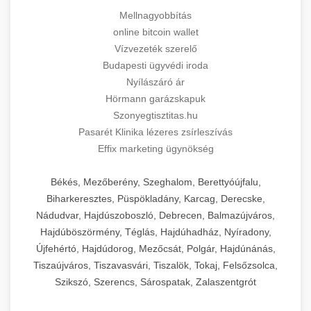
Mellnagyobbítás
online bitcoin wallet
Vízvezeték szerelő
Budapesti ügyvédi iroda
Nyílászáró ár
Hörmann garázskapuk
Szonyegtisztitas.hu
Pasarét Klinika lézeres zsírleszívás
Effix marketing ügynökség
Békés, Mezőberény, Szeghalom, Berettyóújfalu,
Biharkeresztes, Püspökladány, Karcag, Derecske,
Nádudvar, Hajdúszoboszló, Debrecen, Balmazújváros,
Hajdúböszörmény, Téglás, Hajdúhadház, Nyíradony,
Újfehértó, Hajdúdorog, Mezőcsát, Polgár, Hajdúnánás,
Tiszaújváros, Tiszavasvári, Tiszalök, Tokaj, Felsőzsolca,
Szikszó, Szerencs, Sárospatak, Zalaszentgrót