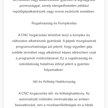
pontossággal, amely elengedhetetlen például
repülőgépalkatrészek vagy orvosi eszközök esetében.
Rugalmasság és Komplexitás
A CNC forgácsolás lehetővé teszi a komplex és
változatos alkatrészek gyártását. A gépek mozgásainak
programozhatósága azt jelenti, hogy egyetlen gép
sokféle terméket vagy alkatrészt képes elkészíteni csak
a programok módosításával. Ez a rugalmasság és
sokoldalúság hatalmas előnyt jelent a gyártási
folyamatban.
Idő és Költség Hatékonyság
A CNC forgácsolás idő- és költséghatékony. Az
automatizált működés minimalizálja az emberi
beavatkozást, ami a munkaerőköltségek és a hibák