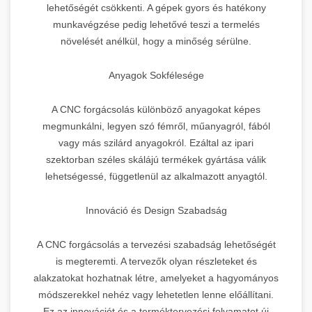
lehetőségét csökkenti. A gépek gyors és hatékony
munkavégzése pedig lehetővé teszi a termelés
növelését anélkül, hogy a minőség sérülne.
Anyagok Sokfélesége
A CNC forgácsolás különböző anyagokat képes
megmunkálni, legyen szó fémről, műanyagról, fából
vagy más szilárd anyagokról. Ezáltal az ipari
szektorban széles skálájú termékek gyártása válik
lehetségessé, függetlenül az alkalmazott anyagtól.
Innováció és Design Szabadság
A CNC forgácsolás a tervezési szabadság lehetőségét
is megteremti. A tervezők olyan részleteket és
alakzatokat hozhatnak létre, amelyeket a hagyományos
módszerekkel nehéz vagy lehetetlen lenne előállítani.
Ez az innovációt és a terméktervezési folyamatot új