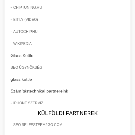
-
CHIPTUNING.HU
-
BIT.LY (VIDEO)
-
AUTOCHIP.HU
-
WIKIPEDIA
Glass Kettle
SEO ÜGYNÖKSÉG
glass kettle
Számítástechnikai partnereink
-
IPHONE SZERVIZ
KÜLFÖLDI PARTNEREK
-
SEO SELFESTEEM2GO.COM