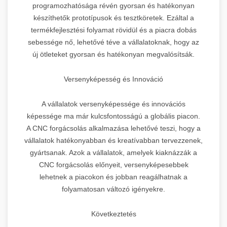
programozhatósága révén gyorsan és hatékonyan
készíthetők prototípusok és tesztköretek. Ezáltal a
termékfejlesztési folyamat rövidül és a piacra dobás
sebessége nő, lehetővé téve a vállalatoknak, hogy az
új ötleteket gyorsan és hatékonyan megvalósítsák.
Versenyképesség és Innováció
A vállalatok versenyképessége és innovációs
képessége ma már kulcsfontosságú a globális piacon.
A CNC forgácsolás alkalmazása lehetővé teszi, hogy a
vállalatok hatékonyabban és kreatívabban tervezzenek,
gyártsanak. Azok a vállalatok, amelyek kiaknázzák a
CNC forgácsolás előnyeit, versenyképesebbek
lehetnek a piacokon és jobban reagálhatnak a
folyamatosan változó igényekre.
Következtetés