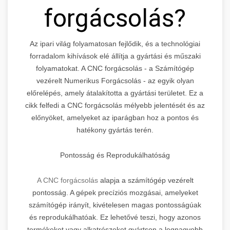
forgácsolás?
Az ipari világ folyamatosan fejlődik, és a technológiai
forradalom kihívások elé állítja a gyártási és műszaki
folyamatokat. A CNC forgácsolás - a Számítógép
vezérelt Numerikus Forgácsolás - az egyik olyan
előrelépés, amely átalakította a gyártási területet. Ez a
cikk felfedi a CNC forgácsolás mélyebb jelentését és az
előnyöket, amelyeket az iparágban hoz a pontos és
hatékony gyártás terén.
Pontosság és Reprodukálhatóság
A CNC forgácsolás
alapja a számítógép vezérelt
pontosság. A gépek precíziós mozgásai, amelyeket
számítógép irányít, kivételesen magas pontosságúak
és reprodukálhatóak. Ez lehetővé teszi, hogy azonos
termékeket vagy alkatrészeket gyártson a legnagyobb