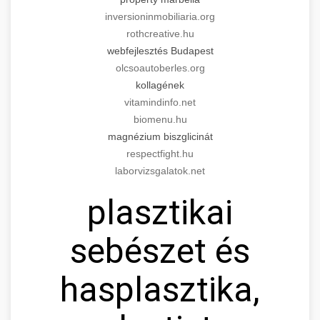
inversioninmobiliaria.org
rothcreative.hu
webfejlesztés Budapest
olcsoautoberles.org
kollagének
vitamindinfo.net
biomenu.hu
magnézium biszglicinát
respectfight.hu
laborvizsgalatok.net
plasztikai
sebészet és
hasplasztika,