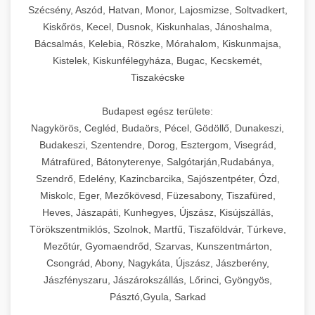
Szécsény, Aszód, Hatvan, Monor, Lajosmizse, Soltvadkert,
Kiskőrös, Kecel, Dusnok, Kiskunhalas, Jánoshalma,
Bácsalmás, Kelebia, Röszke, Mórahalom, Kiskunmajsa,
Kistelek, Kiskunfélegyháza, Bugac, Kecskemét,
Tiszakécske
Budapest egész területe:
Nagykörös, Cegléd, Budaörs, Pécel, Gödöllő, Dunakeszi,
Budakeszi, Szentendre, Dorog, Esztergom, Visegrád,
Mátrafüred, Bátonyterenye, Salgótarján,Rudabánya,
Szendrő, Edelény, Kazincbarcika, Sajószentpéter, Ózd,
Miskolc, Eger, Mezőkövesd, Füzesabony, Tiszafüred,
Heves, Jászapáti, Kunhegyes, Újszász, Kisújszállás,
Törökszentmiklós, Szolnok, Martfű, Tiszaföldvár, Túrkeve,
Mezőtúr, Gyomaendrőd, Szarvas, Kunszentmárton,
Csongrád, Abony, Nagykáta, Újszász, Jászberény,
Jászfényszaru, Jászárokszállás, Lőrinci, Gyöngyös,
Pásztó,Gyula, Sarkad