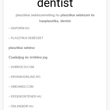
dentist
plasztikai sebészet
reblog.hu
plasztikai sebészet és
hasplasztika, dentist
-
GIAFORM.HU
-
PLASZTIKAI SEBÉSZET
plasztikai sebész
Családjog és öröklési jog
-
DOBROCSI.COM
-
KRONIKAONLINE.RO
-
AMEAMED.COM
-
ERDEIKONTENER.HU
-
ONLINEBOR.HU