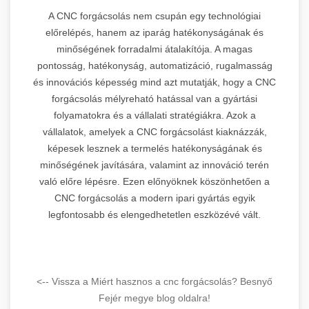
A CNC forgácsolás nem csupán egy technológiai
előrelépés, hanem az iparág hatékonyságának és
minőségének forradalmi átalakítója. A magas
pontosság, hatékonyság, automatizáció, rugalmasság
és innovációs képesség mind azt mutatják, hogy a CNC
forgácsolás mélyreható hatással van a gyártási
folyamatokra és a vállalati stratégiákra. Azok a
vállalatok, amelyek a CNC forgácsolást kiaknázzák,
képesek lesznek a termelés hatékonyságának és
minőségének javítására, valamint az innováció terén
való előre lépésre. Ezen előnyöknek köszönhetően a
CNC forgácsolás a modern ipari gyártás egyik
legfontosabb és elengedhetetlen eszközévé vált.
<-- Vissza a Miért hasznos a cnc forgácsolás? Besnyő
Fejér megye blog oldalra!