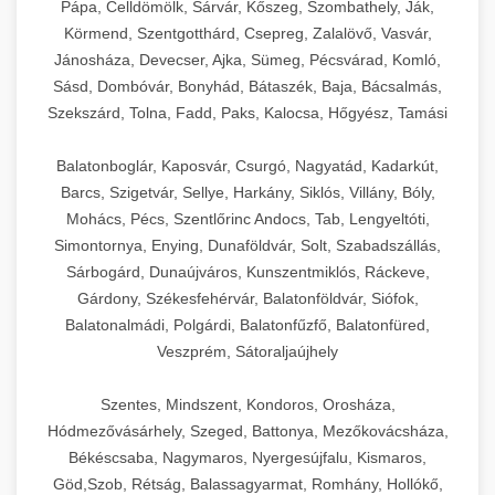
Pápa, Celldömölk, Sárvár, Kőszeg, Szombathely, Ják,
Körmend, Szentgotthárd, Csepreg, Zalalövő, Vasvár,
Jánosháza, Devecser, Ajka, Sümeg, Pécsvárad, Komló,
Sásd, Dombóvár, Bonyhád, Bátaszék, Baja, Bácsalmás,
Szekszárd, Tolna, Fadd, Paks, Kalocsa, Hőgyész, Tamási
Balatonboglár, Kaposvár, Csurgó, Nagyatád, Kadarkút,
Barcs, Szigetvár, Sellye, Harkány, Siklós, Villány, Bóly,
Mohács, Pécs, Szentlőrinc Andocs, Tab, Lengyeltóti,
Simontornya, Enying, Dunaföldvár, Solt, Szabadszállás,
Sárbogárd, Dunaújváros, Kunszentmiklós, Ráckeve,
Gárdony, Székesfehérvár, Balatonföldvár, Siófok,
Balatonalmádi, Polgárdi, Balatonfűzfő, Balatonfüred,
Veszprém, Sátoraljaújhely
Szentes, Mindszent, Kondoros, Orosháza,
Hódmezővásárhely, Szeged, Battonya, Mezőkovácsháza,
Békéscsaba, Nagymaros, Nyergesújfalu, Kismaros,
Göd,Szob, Rétság, Balassagyarmat, Romhány, Hollókő,