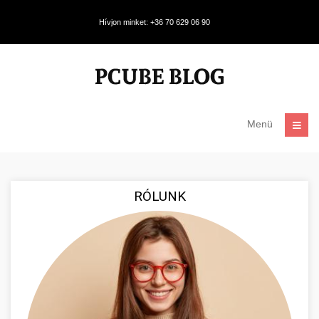
Hívjon minket: +36 70 629 06 90
Menü
RÓLUNK