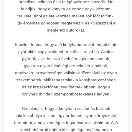
praktikus, stílusos és a te igényeidhez igazodik. Ne
feledjük, hogy a konyha az otthon egyik központi
területe, ahol az ételkészítés mellett sok időt töltünk,
így érdemes gondosan megtervezni és kiválasztani a
megfelelő bútorokat.
Emellett fontos, hogy a jó konyhabútorokat megbízható
gyártóktól vagy szakemberektől szerezd be. Azok a
gyártók, akik hosszú évek óta a piacon vannak,
gyakran olyan minőségi termékeket kínálnak,
amelyekre szavatosságot vállalnak. Ezenkívül az olyan
szakemberek, akik tapasztaltak a konyhatervezésben
és az installációban, segíthetnek abban, hogy a
konyhád minden szempontból tökéletes legyen.
Ne feledjük, hogy a konyha a család és barátok
találkozóhelye is lehet, így érdemes olyan környezetet
teremteni, amely vendégek fogadására is alkalmas. A jó
konyhabútorok ebben is segítséget nyújthatnak a