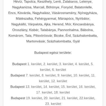
Hévíz, Tapolca, Keszthely, Lenti, Zalakaros, Letenye,
Nagykanizsa, Marcali, Böhönye, Fonyód, Balatonlelle,
Encs, Kisvárda, Nagyhalász, Vásárosnamény, Nyíregyháza,
Mátészalka, Fehérgyarmat, Máriapócs, Nyírbátor,
Nagykálló, Várpalota, Ajka, Herend, Mór, Kincsesbánya,
Oroszlány, Kisbér, Tatabánya, Pannonhalma, Bábolna,
Komárom, Tata, Pilisvörösvár, Bicske, Érd, Százhalombatta,
Martonvásár, Százhalombatta, Gyál
Budapest egész területe:
Budapest
1. kerület
,
2. kerület
,
3. kerület
,
4. kerület
,
5.
kerület
,
6. kerület
Budapest
7. kerület
,
8. kerület
,
9. kerület
,
10. kerület
,
11.
kerület
,
12. kerület
Budapest
13. kerület
,
14. kerület
,
15. kerület
,
16. kerület
,
17. kerület
,
18. kerület
Budapest
19. kerület
,
20. kerület
,
21. kerület
,
22.kerület
,
23. kerület