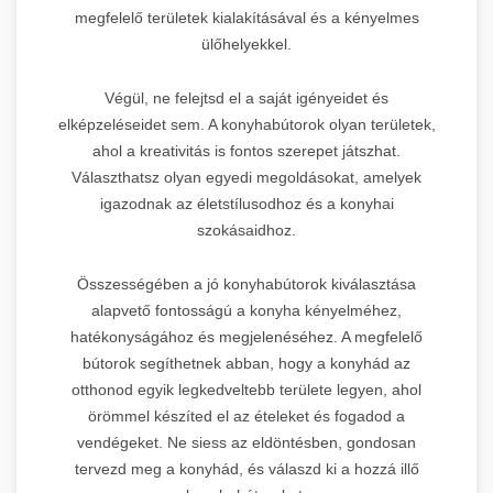
megfelelő területek kialakításával és a kényelmes
ülőhelyekkel.
Végül, ne felejtsd el a saját igényeidet és
elképzeléseidet sem. A konyhabútorok olyan területek,
ahol a kreativitás is fontos szerepet játszhat.
Választhatsz olyan egyedi megoldásokat, amelyek
igazodnak az életstílusodhoz és a konyhai
szokásaidhoz.
Összességében a jó konyhabútorok kiválasztása
alapvető fontosságú a konyha kényelméhez,
hatékonyságához és megjelenéséhez. A megfelelő
bútorok segíthetnek abban, hogy a konyhád az
otthonod egyik legkedveltebb területe legyen, ahol
örömmel készíted el az ételeket és fogadod a
vendégeket. Ne siess az eldöntésben, gondosan
tervezd meg a konyhád, és válaszd ki a hozzá illő