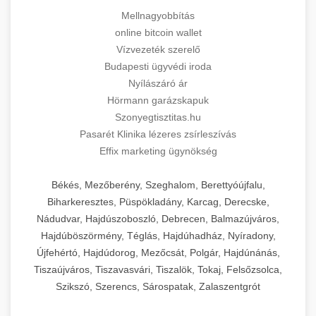
Mellnagyobbítás
online bitcoin wallet
Vízvezeték szerelő
Budapesti ügyvédi iroda
Nyílászáró ár
Hörmann garázskapuk
Szonyegtisztitas.hu
Pasarét Klinika lézeres zsírleszívás
Effix marketing ügynökség
Békés, Mezőberény, Szeghalom, Berettyóújfalu,
Biharkeresztes, Püspökladány, Karcag, Derecske,
Nádudvar, Hajdúszoboszló, Debrecen, Balmazújváros,
Hajdúböszörmény, Téglás, Hajdúhadház, Nyíradony,
Újfehértó, Hajdúdorog, Mezőcsát, Polgár, Hajdúnánás,
Tiszaújváros, Tiszavasvári, Tiszalök, Tokaj, Felsőzsolca,
Szikszó, Szerencs, Sárospatak, Zalaszentgrót