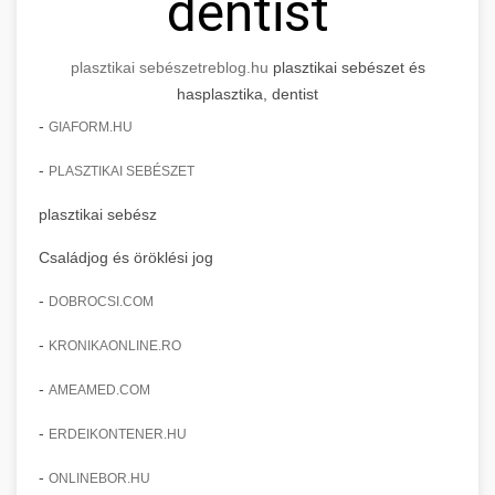
dentist
plasztikai sebészet
reblog.hu
plasztikai sebészet és
hasplasztika, dentist
-
GIAFORM.HU
-
PLASZTIKAI SEBÉSZET
plasztikai sebész
Családjog és öröklési jog
-
DOBROCSI.COM
-
KRONIKAONLINE.RO
-
AMEAMED.COM
-
ERDEIKONTENER.HU
-
ONLINEBOR.HU