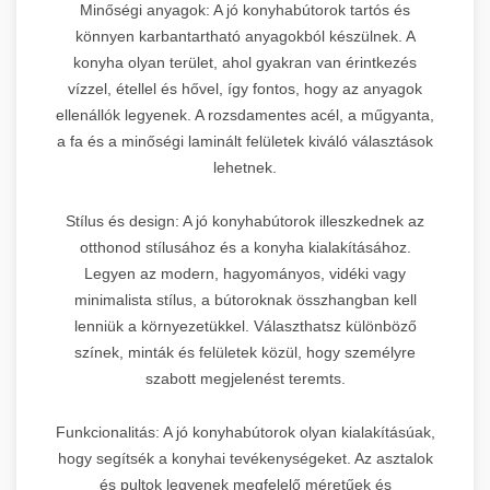
Minőségi anyagok: A jó konyhabútorok tartós és
könnyen karbantartható anyagokból készülnek. A
konyha olyan terület, ahol gyakran van érintkezés
vízzel, étellel és hővel, így fontos, hogy az anyagok
ellenállók legyenek. A rozsdamentes acél, a műgyanta,
a fa és a minőségi laminált felületek kiváló választások
lehetnek.
Stílus és design: A jó konyhabútorok illeszkednek az
otthonod stílusához és a konyha kialakításához.
Legyen az modern, hagyományos, vidéki vagy
minimalista stílus, a bútoroknak összhangban kell
lenniük a környezetükkel. Választhatsz különböző
színek, minták és felületek közül, hogy személyre
szabott megjelenést teremts.
Funkcionalitás: A jó konyhabútorok olyan kialakításúak,
hogy segítsék a konyhai tevékenységeket. Az asztalok
és pultok legyenek megfelelő méretűek és