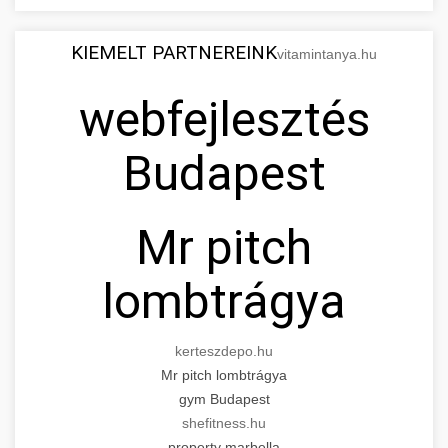
KIEMELT PARTNEREINK
vitamintanya.hu
webfejlesztés
Budapest
Mr pitch
lombtrágya
kerteszdepo.hu
Mr pitch lombtrágya
gym Budapest
shefitness.hu
property marbella