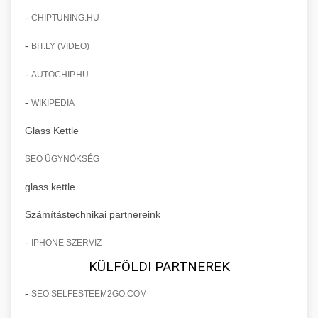
-
CHIPTUNING.HU
-
BIT.LY (VIDEO)
-
AUTOCHIP.HU
-
WIKIPEDIA
Glass Kettle
SEO ÜGYNÖKSÉG
glass kettle
Számítástechnikai partnereink
-
IPHONE SZERVIZ
KÜLFÖLDI PARTNEREK
-
SEO SELFESTEEM2GO.COM