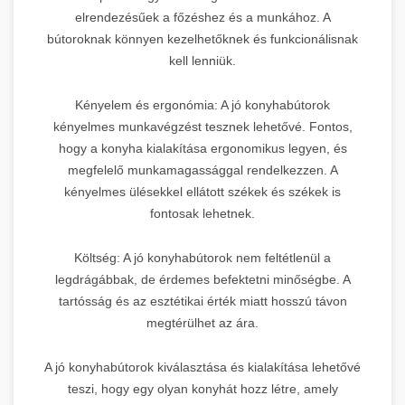
elrendezésűek a főzéshez és a munkához. A
bútoroknak könnyen kezelhetőknek és funkcionálisnak
kell lenniük.
Kényelem és ergonómia: A jó konyhabútorok
kényelmes munkavégzést tesznek lehetővé. Fontos,
hogy a konyha kialakítása ergonomikus legyen, és
megfelelő munkamagassággal rendelkezzen. A
kényelmes ülésekkel ellátott székek és székek is
fontosak lehetnek.
Költség: A jó konyhabútorok nem feltétlenül a
legdrágábbak, de érdemes befektetni minőségbe. A
tartósság és az esztétikai érték miatt hosszú távon
megtérülhet az ára.
A jó konyhabútorok kiválasztása és kialakítása lehetővé
teszi, hogy egy olyan konyhát hozz létre, amely