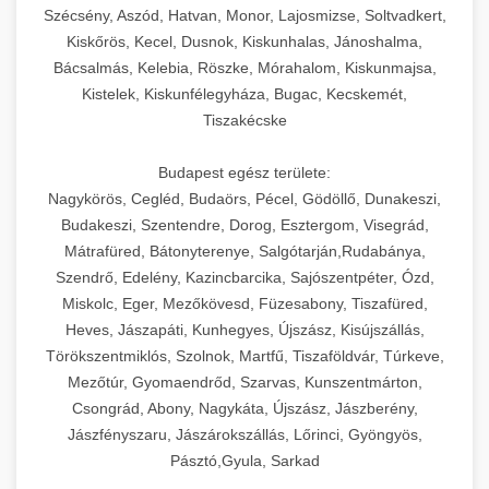
Szécsény, Aszód, Hatvan, Monor, Lajosmizse, Soltvadkert,
Kiskőrös, Kecel, Dusnok, Kiskunhalas, Jánoshalma,
Bácsalmás, Kelebia, Röszke, Mórahalom, Kiskunmajsa,
Kistelek, Kiskunfélegyháza, Bugac, Kecskemét,
Tiszakécske
Budapest egész területe:
Nagykörös, Cegléd, Budaörs, Pécel, Gödöllő, Dunakeszi,
Budakeszi, Szentendre, Dorog, Esztergom, Visegrád,
Mátrafüred, Bátonyterenye, Salgótarján,Rudabánya,
Szendrő, Edelény, Kazincbarcika, Sajószentpéter, Ózd,
Miskolc, Eger, Mezőkövesd, Füzesabony, Tiszafüred,
Heves, Jászapáti, Kunhegyes, Újszász, Kisújszállás,
Törökszentmiklós, Szolnok, Martfű, Tiszaföldvár, Túrkeve,
Mezőtúr, Gyomaendrőd, Szarvas, Kunszentmárton,
Csongrád, Abony, Nagykáta, Újszász, Jászberény,
Jászfényszaru, Jászárokszállás, Lőrinci, Gyöngyös,
Pásztó,Gyula, Sarkad