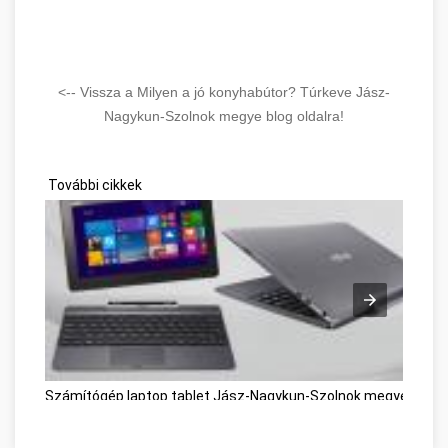
<-- Vissza a Milyen a jó konyhabútor? Túrkeve Jász-
Nagykun-Szolnok megye blog oldalra!
További cikkek
Számítógép laptop tablet Jász-Nagykun-Szolnok megye
Búto