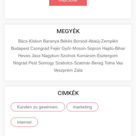
Kapcsolat
MEGYÉK
Bács-Kiskun
Baranya
Békés
Borsod-Abaúj-Zemplén
Budapest
Csongrád
Fejér
Győr-Moson-Sopron
Hajdú-Bihar
Heves
Jász-Nagykun-Szolnok
Komárom-Esztergom
Nógrád
Pest
Somogy
Szabolcs-Szatmár-Bereg
Tolna
Vas
Veszprém
Zala
CIMKÉK
Kunden zu gewinnen,
marketing
internet