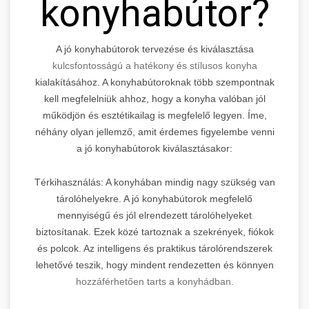
konyhabútor?
A jó konyhabútorok tervezése és kiválasztása
kulcsfontosságú a hatékony és stílusos konyha
kialakításához. A konyhabútoroknak több szempontnak
kell megfelelniük ahhoz, hogy a konyha valóban jól
működjön és esztétikailag is megfelelő legyen. Íme,
néhány olyan jellemző, amit érdemes figyelembe venni
a jó konyhabútorok kiválasztásakor:
Térkihasználás: A konyhában mindig nagy szükség van
tárolóhelyekre. A jó konyhabútorok megfelelő
mennyiségű és jól elrendezett tárolóhelyeket
biztosítanak. Ezek közé tartoznak a szekrények, fiókok
és polcok. Az intelligens és praktikus tárolórendszerek
lehetővé teszik, hogy mindent rendezetten és könnyen
hozzáférhetően tarts a konyhádban.