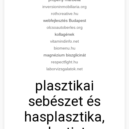
inversioninmobiliaria.org
rothcreative.hu
webfejlesztés Budapest
olcsoautoberles.org
kollagének
vitamindinfo.net
biomenu.hu
magnézium biszglicinát
respectfight.hu
laborvizsgalatok.net
plasztikai
sebészet és
hasplasztika,