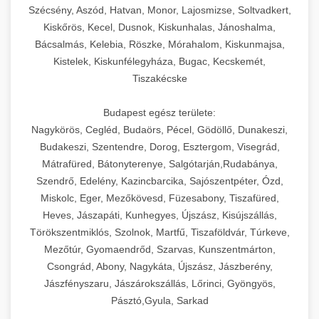
Szécsény, Aszód, Hatvan, Monor, Lajosmizse, Soltvadkert,
Kiskőrös, Kecel, Dusnok, Kiskunhalas, Jánoshalma,
Bácsalmás, Kelebia, Röszke, Mórahalom, Kiskunmajsa,
Kistelek, Kiskunfélegyháza, Bugac, Kecskemét,
Tiszakécske
Budapest egész területe:
Nagykörös, Cegléd, Budaörs, Pécel, Gödöllő, Dunakeszi,
Budakeszi, Szentendre, Dorog, Esztergom, Visegrád,
Mátrafüred, Bátonyterenye, Salgótarján,Rudabánya,
Szendrő, Edelény, Kazincbarcika, Sajószentpéter, Ózd,
Miskolc, Eger, Mezőkövesd, Füzesabony, Tiszafüred,
Heves, Jászapáti, Kunhegyes, Újszász, Kisújszállás,
Törökszentmiklós, Szolnok, Martfű, Tiszaföldvár, Túrkeve,
Mezőtúr, Gyomaendrőd, Szarvas, Kunszentmárton,
Csongrád, Abony, Nagykáta, Újszász, Jászberény,
Jászfényszaru, Jászárokszállás, Lőrinci, Gyöngyös,
Pásztó,Gyula, Sarkad