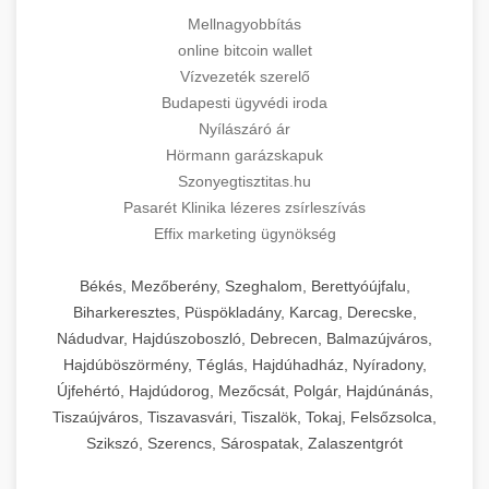
Mellnagyobbítás
online bitcoin wallet
Vízvezeték szerelő
Budapesti ügyvédi iroda
Nyílászáró ár
Hörmann garázskapuk
Szonyegtisztitas.hu
Pasarét Klinika lézeres zsírleszívás
Effix marketing ügynökség
Békés, Mezőberény, Szeghalom, Berettyóújfalu,
Biharkeresztes, Püspökladány, Karcag, Derecske,
Nádudvar, Hajdúszoboszló, Debrecen, Balmazújváros,
Hajdúböszörmény, Téglás, Hajdúhadház, Nyíradony,
Újfehértó, Hajdúdorog, Mezőcsát, Polgár, Hajdúnánás,
Tiszaújváros, Tiszavasvári, Tiszalök, Tokaj, Felsőzsolca,
Szikszó, Szerencs, Sárospatak, Zalaszentgrót