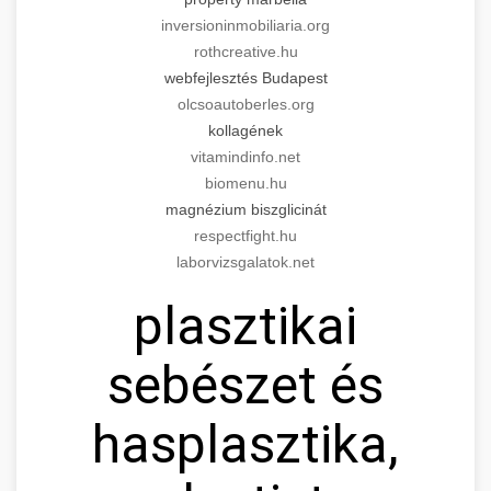
inversioninmobiliaria.org
rothcreative.hu
webfejlesztés Budapest
olcsoautoberles.org
kollagének
vitamindinfo.net
biomenu.hu
magnézium biszglicinát
respectfight.hu
laborvizsgalatok.net
plasztikai
sebészet és
hasplasztika,