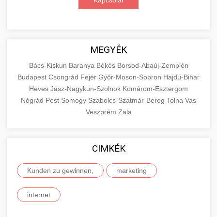
Kapcsolat
MEGYÉK
Bács-Kiskun
Baranya
Békés
Borsod-Abaúj-Zemplén
Budapest
Csongrád
Fejér
Győr-Moson-Sopron
Hajdú-Bihar
Heves
Jász-Nagykun-Szolnok
Komárom-Esztergom
Nógrád
Pest
Somogy
Szabolcs-Szatmár-Bereg
Tolna
Vas
Veszprém
Zala
CIMKÉK
Kunden zu gewinnen,
marketing
internet