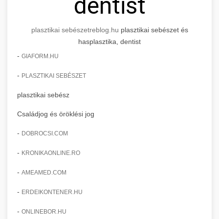
dentist
plasztikai sebészet
reblog.hu
plasztikai sebészet és
hasplasztika, dentist
-
GIAFORM.HU
-
PLASZTIKAI SEBÉSZET
plasztikai sebész
Családjog és öröklési jog
-
DOBROCSI.COM
-
KRONIKAONLINE.RO
-
AMEAMED.COM
-
ERDEIKONTENER.HU
-
ONLINEBOR.HU