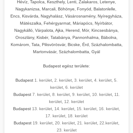
Hévíz, Tapolca, Keszthely, Lenti, Zalakaros, Letenye,
Nagykanizsa, Marcali, Böhönye, Fonyód, Balatonlelle,
Encs, Kisvárda, Nagyhalász, Vásárosnamény, Nyíregyháza,
Mátészalka, Fehérgyarmat, Máriapócs, Nyírbátor,
Nagykálló, Várpalota, Ajka, Herend, Mór, Kincsesbánya,
Oroszlány, Kisbér, Tatabánya, Pannonhalma, Bábolna,
Komárom, Tata, Pilisvörösvár, Bicske, Érd, Százhalombatta,
Martonvásár, Százhalombatta, Gyál
Budapest egész területe:
Budapest
1. kerület
,
2. kerület
,
3. kerület
,
4. kerület
,
5.
kerület
,
6. kerület
Budapest
7. kerület
,
8. kerület
,
9. kerület
,
10. kerület
,
11.
kerület
,
12. kerület
Budapest
13. kerület
,
14. kerület
,
15. kerület
,
16. kerület
,
17. kerület
,
18. kerület
Budapest
19. kerület
,
20. kerület
,
21. kerület
,
22.kerület
,
23. kerület