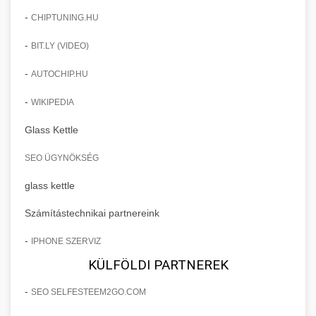
-
CHIPTUNING.HU
-
BIT.LY (VIDEO)
-
AUTOCHIP.HU
-
WIKIPEDIA
Glass Kettle
SEO ÜGYNÖKSÉG
glass kettle
Számítástechnikai partnereink
-
IPHONE SZERVIZ
KÜLFÖLDI PARTNEREK
-
SEO SELFESTEEM2GO.COM