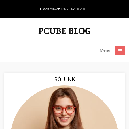
Hívjon minket: +36 70 629 06 90
Menü
RÓLUNK