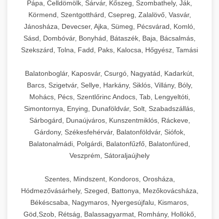
Pápa, Celldömölk, Sárvár, Kőszeg, Szombathely, Ják,
Körmend, Szentgotthárd, Csepreg, Zalalövő, Vasvár,
Jánosháza, Devecser, Ajka, Sümeg, Pécsvárad, Komló,
Sásd, Dombóvár, Bonyhád, Bátaszék, Baja, Bácsalmás,
Szekszárd, Tolna, Fadd, Paks, Kalocsa, Hőgyész, Tamási
Balatonboglár, Kaposvár, Csurgó, Nagyatád, Kadarkút,
Barcs, Szigetvár, Sellye, Harkány, Siklós, Villány, Bóly,
Mohács, Pécs, Szentlőrinc Andocs, Tab, Lengyeltóti,
Simontornya, Enying, Dunaföldvár, Solt, Szabadszállás,
Sárbogárd, Dunaújváros, Kunszentmiklós, Ráckeve,
Gárdony, Székesfehérvár, Balatonföldvár, Siófok,
Balatonalmádi, Polgárdi, Balatonfűzfő, Balatonfüred,
Veszprém, Sátoraljaújhely
Szentes, Mindszent, Kondoros, Orosháza,
Hódmezővásárhely, Szeged, Battonya, Mezőkovácsháza,
Békéscsaba, Nagymaros, Nyergesújfalu, Kismaros,
Göd,Szob, Rétság, Balassagyarmat, Romhány, Hollókő,