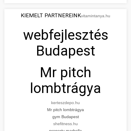
KIEMELT PARTNEREINK
vitamintanya.hu
webfejlesztés
Budapest
Mr pitch
lombtrágya
kerteszdepo.hu
Mr pitch lombtrágya
gym Budapest
shefitness.hu
property marbella