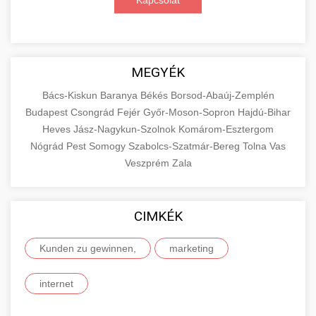
Kapcsolat
MEGYÉK
Bács-Kiskun
Baranya
Békés
Borsod-Abaúj-Zemplén
Budapest
Csongrád
Fejér
Győr-Moson-Sopron
Hajdú-Bihar
Heves
Jász-Nagykun-Szolnok
Komárom-Esztergom
Nógrád
Pest
Somogy
Szabolcs-Szatmár-Bereg
Tolna
Vas
Veszprém
Zala
CIMKÉK
Kunden zu gewinnen,
marketing
internet