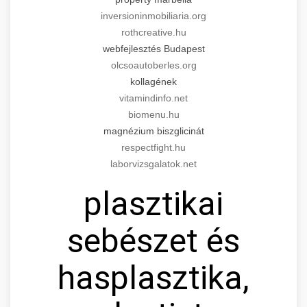
inversioninmobiliaria.org
rothcreative.hu
webfejlesztés Budapest
olcsoautoberles.org
kollagének
vitamindinfo.net
biomenu.hu
magnézium biszglicinát
respectfight.hu
laborvizsgalatok.net
plasztikai
sebészet és
hasplasztika,