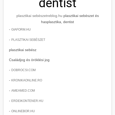
dentist
plasztikai sebészet
reblog.hu
plasztikai sebészet és
hasplasztika, dentist
-
GIAFORM.HU
-
PLASZTIKAI SEBÉSZET
plasztikai sebész
Családjog és öröklési jog
-
DOBROCSI.COM
-
KRONIKAONLINE.RO
-
AMEAMED.COM
-
ERDEIKONTENER.HU
-
ONLINEBOR.HU