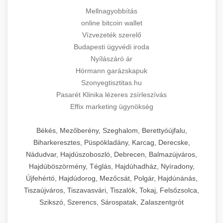
Mellnagyobbítás
online bitcoin wallet
Vízvezeték szerelő
Budapesti ügyvédi iroda
Nyílászáró ár
Hörmann garázskapuk
Szonyegtisztitas.hu
Pasarét Klinika lézeres zsírleszívás
Effix marketing ügynökség
Békés, Mezőberény, Szeghalom, Berettyóújfalu,
Biharkeresztes, Püspökladány, Karcag, Derecske,
Nádudvar, Hajdúszoboszló, Debrecen, Balmazújváros,
Hajdúböszörmény, Téglás, Hajdúhadház, Nyíradony,
Újfehértó, Hajdúdorog, Mezőcsát, Polgár, Hajdúnánás,
Tiszaújváros, Tiszavasvári, Tiszalök, Tokaj, Felsőzsolca,
Szikszó, Szerencs, Sárospatak, Zalaszentgrót