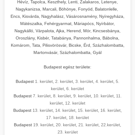
Hévíz, Tapolca, Keszthely, Lenti, Zalakaros, Letenye,
Nagykanizsa, Marcali, Böhönye, Fonyód, Balatonlelle,
Encs, Kisvárda, Nagyhalász, Vásárosnamény, Nyíregyháza,
Mátészalka, Fehérgyarmat, Máriapócs, Nyírbátor,
Nagykálló, Várpalota, Ajka, Herend, Mór, Kincsesbánya,
Oroszlány, Kisbér, Tatabánya, Pannonhalma, Bábolna,
Komárom, Tata, Pilisvörösvár, Bicske, Érd, Százhalombatta,
Martonvásár, Százhalombatta, Gyál
Budapest egész területe:
Budapest
1. kerület
,
2. kerület
,
3. kerület
,
4. kerület
,
5.
kerület
,
6. kerület
Budapest
7. kerület
,
8. kerület
,
9. kerület
,
10. kerület
,
11.
kerület
,
12. kerület
Budapest
13. kerület
,
14. kerület
,
15. kerület
,
16. kerület
,
17. kerület
,
18. kerület
Budapest
19. kerület
,
20. kerület
,
21. kerület
,
22.kerület
,
23. kerület