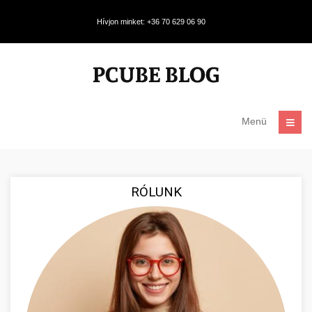
Hívjon minket: +36 70 629 06 90
Menü
RÓLUNK