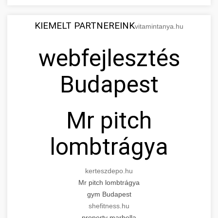
KIEMELT PARTNEREINK
vitamintanya.hu
webfejlesztés
Budapest
Mr pitch
lombtrágya
kerteszdepo.hu
Mr pitch lombtrágya
gym Budapest
shefitness.hu
property marbella