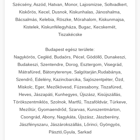
Szécsény, Aszód, Hatvan, Monor, Lajosmizse, Soltvadkert,
Kiskőrös, Kecel, Dusnok, Kiskunhalas, Jánoshalma,
Bácsalmás, Kelebia, Röszke, Mórahalom, Kiskunmajsa,
Kistelek, Kiskunfélegyháza, Bugac, Kecskemét,
Tiszakécske
Budapest egész területe:
Nagykörös, Cegléd, Budaörs, Pécel, Gödöllő, Dunakeszi,
Budakeszi, Szentendre, Dorog, Esztergom, Visegrád,
Mátrafüred, Bátonyterenye, Salgótarján,Rudabánya,
Szendrő, Edelény, Kazincbarcika, Sajószentpéter, Ózd,
Miskolc, Eger, Mezőkövesd, Füzesabony, Tiszafüred,
Heves, Jászapáti, Kunhegyes, Újszász, Kisújszállás,
Törökszentmiklós, Szolnok, Martfű, Tiszaföldvár, Túrkeve,
Mezőtúr, Gyomaendrőd, Szarvas, Kunszentmárton,
Csongrád, Abony, Nagykáta, Újszász, Jászberény,
Jászfényszaru, Jászárokszállás, Lőrinci, Gyöngyös,
Pásztó,Gyula, Sarkad