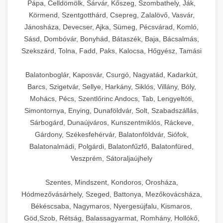
Pápa, Celldömölk, Sárvár, Kőszeg, Szombathely, Ják,
Körmend, Szentgotthárd, Csepreg, Zalalövő, Vasvár,
Jánosháza, Devecser, Ajka, Sümeg, Pécsvárad, Komló,
Sásd, Dombóvár, Bonyhád, Bátaszék, Baja, Bácsalmás,
Szekszárd, Tolna, Fadd, Paks, Kalocsa, Hőgyész, Tamási
Balatonboglár, Kaposvár, Csurgó, Nagyatád, Kadarkút,
Barcs, Szigetvár, Sellye, Harkány, Siklós, Villány, Bóly,
Mohács, Pécs, Szentlőrinc Andocs, Tab, Lengyeltóti,
Simontornya, Enying, Dunaföldvár, Solt, Szabadszállás,
Sárbogárd, Dunaújváros, Kunszentmiklós, Ráckeve,
Gárdony, Székesfehérvár, Balatonföldvár, Siófok,
Balatonalmádi, Polgárdi, Balatonfűzfő, Balatonfüred,
Veszprém, Sátoraljaújhely
Szentes, Mindszent, Kondoros, Orosháza,
Hódmezővásárhely, Szeged, Battonya, Mezőkovácsháza,
Békéscsaba, Nagymaros, Nyergesújfalu, Kismaros,
Göd,Szob, Rétság, Balassagyarmat, Romhány, Hollókő,