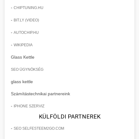
-
CHIPTUNING.HU
-
BIT.LY (VIDEO)
-
AUTOCHIP.HU
-
WIKIPEDIA
Glass Kettle
SEO ÜGYNÖKSÉG
glass kettle
Számítástechnikai partnereink
-
IPHONE SZERVIZ
KÜLFÖLDI PARTNEREK
-
SEO SELFESTEEM2GO.COM