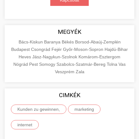
Kapcsolat
MEGYÉK
Bács-Kiskun
Baranya
Békés
Borsod-Abaúj-Zemplén
Budapest
Csongrád
Fejér
Győr-Moson-Sopron
Hajdú-Bihar
Heves
Jász-Nagykun-Szolnok
Komárom-Esztergom
Nógrád
Pest
Somogy
Szabolcs-Szatmár-Bereg
Tolna
Vas
Veszprém
Zala
CIMKÉK
Kunden zu gewinnen,
marketing
internet