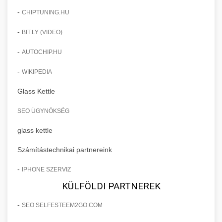
-
CHIPTUNING.HU
-
BIT.LY (VIDEO)
-
AUTOCHIP.HU
-
WIKIPEDIA
Glass Kettle
SEO ÜGYNÖKSÉG
glass kettle
Számítástechnikai partnereink
-
IPHONE SZERVIZ
KÜLFÖLDI PARTNEREK
-
SEO SELFESTEEM2GO.COM