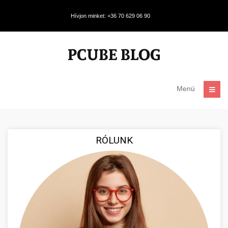
Hívjon minket: +36 70 629 06 90
Menü
RÓLUNK