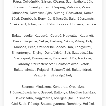
Pápa, Celldömölk, Sárvár, Kőszeg, Szombathely, Ják,
Körmend, Szentgotthárd, Csepreg, Zalalövő, Vasvár,
Jánosháza, Devecser, Ajka, Sümeg, Pécsvárad, Komló,
Sásd, Dombóvár, Bonyhád, Bátaszék, Baja, Bácsalmás,
Szekszárd, Tolna, Fadd, Paks, Kalocsa, Hőgyész, Tamási
Balatonboglár, Kaposvár, Csurgó, Nagyatád, Kadarkút,
Barcs, Szigetvár, Sellye, Harkány, Siklós, Villány, Bóly,
Mohács, Pécs, Szentlőrinc Andocs, Tab, Lengyeltóti,
Simontornya, Enying, Dunaföldvár, Solt, Szabadszállás,
Sárbogárd, Dunaújváros, Kunszentmiklós, Ráckeve,
Gárdony, Székesfehérvár, Balatonföldvár, Siófok,
Balatonalmádi, Polgárdi, Balatonfűzfő, Balatonfüred,
Veszprém, Sátoraljaújhely
Szentes, Mindszent, Kondoros, Orosháza,
Hódmezővásárhely, Szeged, Battonya, Mezőkovácsháza,
Békéscsaba, Nagymaros, Nyergesújfalu, Kismaros,
Göd,Szob, Rétság, Balassagyarmat, Romhány, Hollókő,