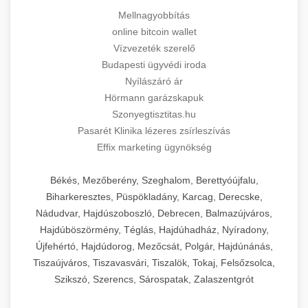
Mellnagyobbítás
online bitcoin wallet
Vízvezeték szerelő
Budapesti ügyvédi iroda
Nyílászáró ár
Hörmann garázskapuk
Szonyegtisztitas.hu
Pasarét Klinika lézeres zsírleszívás
Effix marketing ügynökség
Békés, Mezőberény, Szeghalom, Berettyóújfalu,
Biharkeresztes, Püspökladány, Karcag, Derecske,
Nádudvar, Hajdúszoboszló, Debrecen, Balmazújváros,
Hajdúböszörmény, Téglás, Hajdúhadház, Nyíradony,
Újfehértó, Hajdúdorog, Mezőcsát, Polgár, Hajdúnánás,
Tiszaújváros, Tiszavasvári, Tiszalök, Tokaj, Felsőzsolca,
Szikszó, Szerencs, Sárospatak, Zalaszentgrót