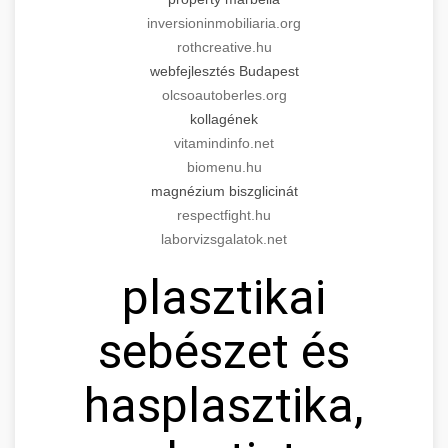
inversioninmobiliaria.org
rothcreative.hu
webfejlesztés Budapest
olcsoautoberles.org
kollagének
vitamindinfo.net
biomenu.hu
magnézium biszglicinát
respectfight.hu
laborvizsgalatok.net
plasztikai
sebészet és
hasplasztika,