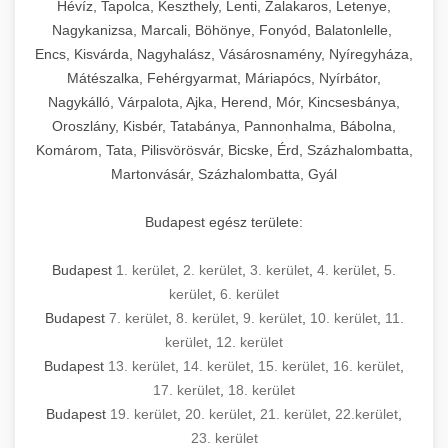
Hévíz, Tapolca, Keszthely, Lenti, Zalakaros, Letenye,
Nagykanizsa, Marcali, Böhönye, Fonyód, Balatonlelle,
Encs, Kisvárda, Nagyhalász, Vásárosnamény, Nyíregyháza,
Mátészalka, Fehérgyarmat, Máriapócs, Nyírbátor,
Nagykálló, Várpalota, Ajka, Herend, Mór, Kincsesbánya,
Oroszlány, Kisbér, Tatabánya, Pannonhalma, Bábolna,
Komárom, Tata, Pilisvörösvár, Bicske, Érd, Százhalombatta,
Martonvásár, Százhalombatta, Gyál
Budapest egész területe:
Budapest
1. kerület
,
2. kerület
,
3. kerület
,
4. kerület
,
5.
kerület
,
6. kerület
Budapest
7. kerület
,
8. kerület
,
9. kerület
,
10. kerület
,
11.
kerület
,
12. kerület
Budapest
13. kerület
,
14. kerület
,
15. kerület
,
16. kerület
,
17. kerület
,
18. kerület
Budapest
19. kerület
,
20. kerület
,
21. kerület
,
22.kerület
,
23. kerület