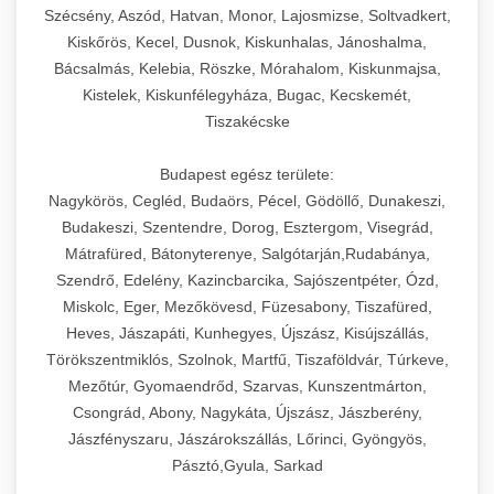
Szécsény, Aszód, Hatvan, Monor, Lajosmizse, Soltvadkert,
Kiskőrös, Kecel, Dusnok, Kiskunhalas, Jánoshalma,
Bácsalmás, Kelebia, Röszke, Mórahalom, Kiskunmajsa,
Kistelek, Kiskunfélegyháza, Bugac, Kecskemét,
Tiszakécske
Budapest egész területe:
Nagykörös, Cegléd, Budaörs, Pécel, Gödöllő, Dunakeszi,
Budakeszi, Szentendre, Dorog, Esztergom, Visegrád,
Mátrafüred, Bátonyterenye, Salgótarján,Rudabánya,
Szendrő, Edelény, Kazincbarcika, Sajószentpéter, Ózd,
Miskolc, Eger, Mezőkövesd, Füzesabony, Tiszafüred,
Heves, Jászapáti, Kunhegyes, Újszász, Kisújszállás,
Törökszentmiklós, Szolnok, Martfű, Tiszaföldvár, Túrkeve,
Mezőtúr, Gyomaendrőd, Szarvas, Kunszentmárton,
Csongrád, Abony, Nagykáta, Újszász, Jászberény,
Jászfényszaru, Jászárokszállás, Lőrinci, Gyöngyös,
Pásztó,Gyula, Sarkad