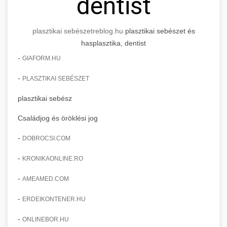
dentist
plasztikai sebészet
reblog.hu
plasztikai sebészet és
hasplasztika, dentist
-
GIAFORM.HU
-
PLASZTIKAI SEBÉSZET
plasztikai sebész
Családjog és öröklési jog
-
DOBROCSI.COM
-
KRONIKAONLINE.RO
-
AMEAMED.COM
-
ERDEIKONTENER.HU
-
ONLINEBOR.HU