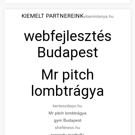
KIEMELT PARTNEREINK
vitamintanya.hu
webfejlesztés
Budapest
Mr pitch
lombtrágya
kerteszdepo.hu
Mr pitch lombtrágya
gym Budapest
shefitness.hu
property marbella