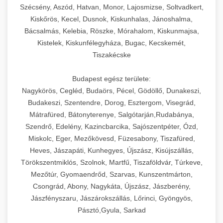
Szécsény, Aszód, Hatvan, Monor, Lajosmizse, Soltvadkert,
Kiskőrös, Kecel, Dusnok, Kiskunhalas, Jánoshalma,
Bácsalmás, Kelebia, Röszke, Mórahalom, Kiskunmajsa,
Kistelek, Kiskunfélegyháza, Bugac, Kecskemét,
Tiszakécske
Budapest egész területe:
Nagykörös, Cegléd, Budaörs, Pécel, Gödöllő, Dunakeszi,
Budakeszi, Szentendre, Dorog, Esztergom, Visegrád,
Mátrafüred, Bátonyterenye, Salgótarján,Rudabánya,
Szendrő, Edelény, Kazincbarcika, Sajószentpéter, Ózd,
Miskolc, Eger, Mezőkövesd, Füzesabony, Tiszafüred,
Heves, Jászapáti, Kunhegyes, Újszász, Kisújszállás,
Törökszentmiklós, Szolnok, Martfű, Tiszaföldvár, Túrkeve,
Mezőtúr, Gyomaendrőd, Szarvas, Kunszentmárton,
Csongrád, Abony, Nagykáta, Újszász, Jászberény,
Jászfényszaru, Jászárokszállás, Lőrinci, Gyöngyös,
Pásztó,Gyula, Sarkad