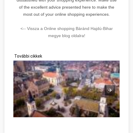
of the excellent advice presented here to make the
most out of your online shopping experiences.
<-- Vissza a Online shopping Báránd Hajdú-Bihar
megye blog oldalra!
További cikkek
Kecskemét, az Alföld „hírös” nagyvárosa Hajdú-Bihar megye
B