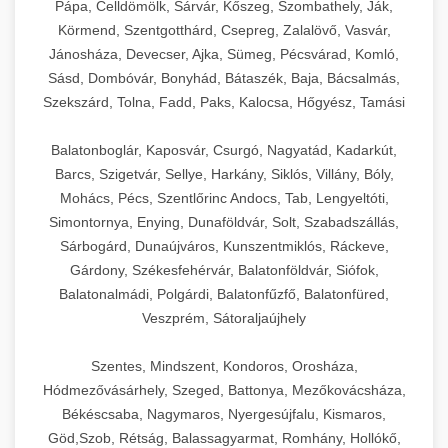
Pápa, Celldömölk, Sárvár, Kőszeg, Szombathely, Ják,
Körmend, Szentgotthárd, Csepreg, Zalalövő, Vasvár,
Jánosháza, Devecser, Ajka, Sümeg, Pécsvárad, Komló,
Sásd, Dombóvár, Bonyhád, Bátaszék, Baja, Bácsalmás,
Szekszárd, Tolna, Fadd, Paks, Kalocsa, Hőgyész, Tamási
Balatonboglár, Kaposvár, Csurgó, Nagyatád, Kadarkút,
Barcs, Szigetvár, Sellye, Harkány, Siklós, Villány, Bóly,
Mohács, Pécs, Szentlőrinc Andocs, Tab, Lengyeltóti,
Simontornya, Enying, Dunaföldvár, Solt, Szabadszállás,
Sárbogárd, Dunaújváros, Kunszentmiklós, Ráckeve,
Gárdony, Székesfehérvár, Balatonföldvár, Siófok,
Balatonalmádi, Polgárdi, Balatonfűzfő, Balatonfüred,
Veszprém, Sátoraljaújhely
Szentes, Mindszent, Kondoros, Orosháza,
Hódmezővásárhely, Szeged, Battonya, Mezőkovácsháza,
Békéscsaba, Nagymaros, Nyergesújfalu, Kismaros,
Göd,Szob, Rétság, Balassagyarmat, Romhány, Hollókő,