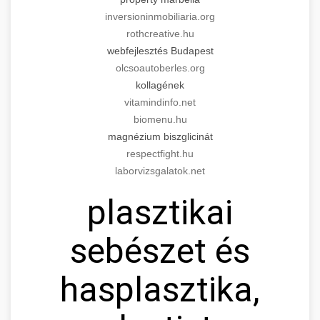
inversioninmobiliaria.org
rothcreative.hu
webfejlesztés Budapest
olcsoautoberles.org
kollagének
vitamindinfo.net
biomenu.hu
magnézium biszglicinát
respectfight.hu
laborvizsgalatok.net
plasztikai
sebészet és
hasplasztika,