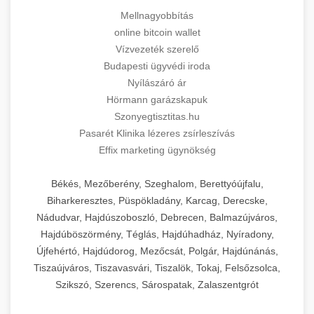
Mellnagyobbítás
online bitcoin wallet
Vízvezeték szerelő
Budapesti ügyvédi iroda
Nyílászáró ár
Hörmann garázskapuk
Szonyegtisztitas.hu
Pasarét Klinika lézeres zsírleszívás
Effix marketing ügynökség
Békés, Mezőberény, Szeghalom, Berettyóújfalu,
Biharkeresztes, Püspökladány, Karcag, Derecske,
Nádudvar, Hajdúszoboszló, Debrecen, Balmazújváros,
Hajdúböszörmény, Téglás, Hajdúhadház, Nyíradony,
Újfehértó, Hajdúdorog, Mezőcsát, Polgár, Hajdúnánás,
Tiszaújváros, Tiszavasvári, Tiszalök, Tokaj, Felsőzsolca,
Szikszó, Szerencs, Sárospatak, Zalaszentgrót