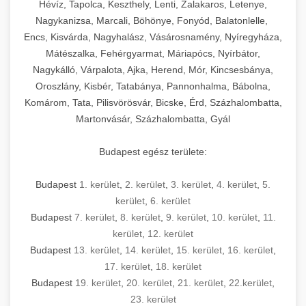
Hévíz, Tapolca, Keszthely, Lenti, Zalakaros, Letenye,
Nagykanizsa, Marcali, Böhönye, Fonyód, Balatonlelle,
Encs, Kisvárda, Nagyhalász, Vásárosnamény, Nyíregyháza,
Mátészalka, Fehérgyarmat, Máriapócs, Nyírbátor,
Nagykálló, Várpalota, Ajka, Herend, Mór, Kincsesbánya,
Oroszlány, Kisbér, Tatabánya, Pannonhalma, Bábolna,
Komárom, Tata, Pilisvörösvár, Bicske, Érd, Százhalombatta,
Martonvásár, Százhalombatta, Gyál
Budapest egész területe:
Budapest
1. kerület
,
2. kerület
,
3. kerület
,
4. kerület
,
5.
kerület
,
6. kerület
Budapest
7. kerület
,
8. kerület
,
9. kerület
,
10. kerület
,
11.
kerület
,
12. kerület
Budapest
13. kerület
,
14. kerület
,
15. kerület
,
16. kerület
,
17. kerület
,
18. kerület
Budapest
19. kerület
,
20. kerület
,
21. kerület
,
22.kerület
,
23. kerület