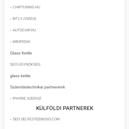
-
CHIPTUNING.HU
-
BIT.LY (VIDEO)
-
AUTOCHIP.HU
-
WIKIPEDIA
Glass Kettle
SEO ÜGYNÖKSÉG
glass kettle
Számítástechnikai partnereink
-
IPHONE SZERVIZ
KÜLFÖLDI PARTNEREK
-
SEO SELFESTEEM2GO.COM