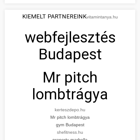
KIEMELT PARTNEREINK
vitamintanya.hu
webfejlesztés
Budapest
Mr pitch
lombtrágya
kerteszdepo.hu
Mr pitch lombtrágya
gym Budapest
shefitness.hu
property marbella