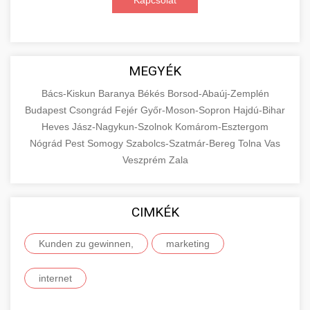
Kapcsolat
MEGYÉK
Bács-Kiskun
Baranya
Békés
Borsod-Abaúj-Zemplén
Budapest
Csongrád
Fejér
Győr-Moson-Sopron
Hajdú-Bihar
Heves
Jász-Nagykun-Szolnok
Komárom-Esztergom
Nógrád
Pest
Somogy
Szabolcs-Szatmár-Bereg
Tolna
Vas
Veszprém
Zala
CIMKÉK
Kunden zu gewinnen,
marketing
internet