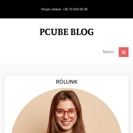
Hívjon minket: +36 70 629 06 90
Menü
RÓLUNK