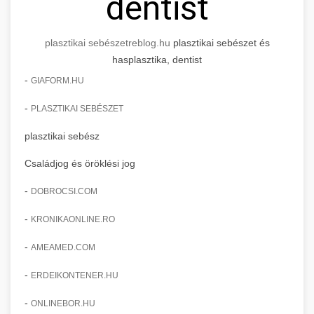
dentist
plasztikai sebészet
reblog.hu
plasztikai sebészet és
hasplasztika, dentist
-
GIAFORM.HU
-
PLASZTIKAI SEBÉSZET
plasztikai sebész
Családjog és öröklési jog
-
DOBROCSI.COM
-
KRONIKAONLINE.RO
-
AMEAMED.COM
-
ERDEIKONTENER.HU
-
ONLINEBOR.HU