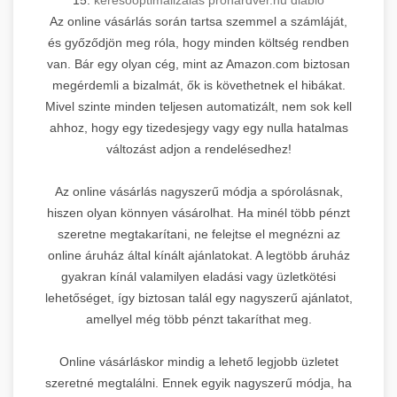
Az online vásárlás során tartsa szemmel a számláját,
és győződjön meg róla, hogy minden költség rendben
van. Bár egy olyan cég, mint az Amazon.com biztosan
megérdemli a bizalmát, ők is követhetnek el hibákat.
Mivel szinte minden teljesen automatizált, nem sok kell
ahhoz, hogy egy tizedesjegy vagy egy nulla hatalmas
változást adjon a rendelésedhez!
Az online vásárlás nagyszerű módja a spórolásnak,
hiszen olyan könnyen vásárolhat. Ha minél több pénzt
szeretne megtakarítani, ne felejtse el megnézni az
online áruház által kínált ajánlatokat. A legtöbb áruház
gyakran kínál valamilyen eladási vagy üzletkötési
lehetőséget, így biztosan talál egy nagyszerű ajánlatot,
amellyel még több pénzt takaríthat meg.
Online vásárláskor mindig a lehető legjobb üzletet
szeretné megtalálni. Ennek egyik nagyszerű módja, ha