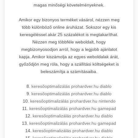
magas minőségi követelményeknek.
Amikor egy bizonyos terméket vásárol, nézzen meg
több különböző online áruházat. Sokszor egy kis
keresgéléssel akár 25 százalékot is megtakaríthat.
Nézzen meg többféle weboldalt, hogy
megbizonyosodjon arról, hogy a legjobb ajánlatot
kapja. Amikor kiszámolja az egyes weboldalak árát,
győződjön meg róla, hogy a szállítási költségeket is
beleszámítja a számításaiba.
8.
keresőoptimalizálás prohardver.hu diablo
9.
keresőoptimalizálás prohardver.hu diablo
10.
keresőoptimalizálás prohardver.hu nintendo
11.
keresőoptimalizálás prohardver.hu gamepad
12.
keresőoptimalizálás prohardver.hu diablo
13.
keresőoptimalizálás prohardver.hu gamepad
14.
keresőoptimalizálás prohardver.hu diablo
15.
keresőoptimalizálás prohardver.hu diablo