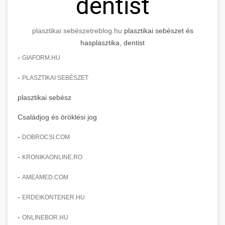
dentist
plasztikai sebészet
reblog.hu
plasztikai sebészet és
hasplasztika, dentist
-
GIAFORM.HU
-
PLASZTIKAI SEBÉSZET
plasztikai sebész
Családjog és öröklési jog
-
DOBROCSI.COM
-
KRONIKAONLINE.RO
-
AMEAMED.COM
-
ERDEIKONTENER.HU
-
ONLINEBOR.HU