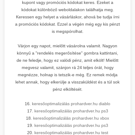
kupont vagy promóciós kódokat keres. Ezeket a
kódokat különböző weboldalakon találhatja meg.
Keressen egy helyet a vásárláskor, ahová be tudja írni
a promóciós kódokat. Ezzel a végén még egy kis pénzt
is megspórolhat.
Várjon egy napot, mielőtt vásárolna valamit. Nagyon
könnyű a "rendelés megerősítése" gombra kattintani,
de ne feledje, hogy ez valódi pénz, amit elkölt! Mielőtt
megvesz valamit, szánjon rá 24 teljes órát, hogy
megnézze, holnap is tetszik-e még. Ez remek módja
lehet annak, hogy elkerülje a visszaküldést és a túl sok
pénz elköltését.
16.
keresőoptimalizálás prohardver.hu diablo
17.
keresőoptimalizálás prohardver.hu ps3
18.
keresőoptimalizálás prohardver.hu xbox
19.
keresőoptimalizálás prohardver.hu ps3
20.
keresőoptimalizálás prohardver.hu test