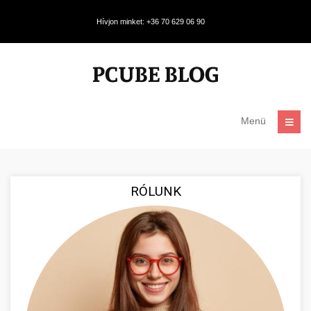
Hívjon minket: +36 70 629 06 90
Menü
RÓLUNK