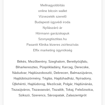
Mellnagyobbítás
online bitcoin wallet
Vízvezeték szerelő
Budapesti ügyvédi iroda
Nyílászáró ár
Hörmann garázskapuk
Szonyegtisztitas.hu
Pasarét Klinika lézeres zsírleszívás
Effix marketing ügynökség
Békés, Mezőberény, Szeghalom, Berettyóújfalu,
Biharkeresztes, Püspökladány, Karcag, Derecske,
Nádudvar, Hajdúszoboszló, Debrecen, Balmazújváros,
Hajdúböszörmény, Téglás, Hajdúhadház, Nyíradony,
Újfehértó, Hajdúdorog, Mezőcsát, Polgár, Hajdúnánás,
Tiszaújváros, Tiszavasvári, Tiszalök, Tokaj, Felsőzsolca,
Szikszó, Szerencs, Sárospatak, Zalaszentgrót