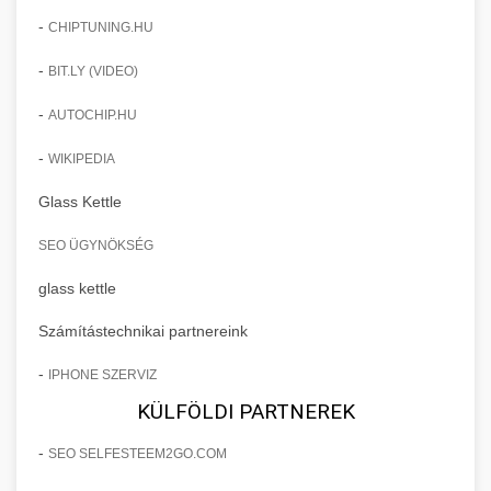
-
CHIPTUNING.HU
-
BIT.LY (VIDEO)
-
AUTOCHIP.HU
-
WIKIPEDIA
Glass Kettle
SEO ÜGYNÖKSÉG
glass kettle
Számítástechnikai partnereink
-
IPHONE SZERVIZ
KÜLFÖLDI PARTNEREK
-
SEO SELFESTEEM2GO.COM