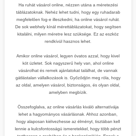
Ha ruhát vásárol online, nézzen utána a méretezési
táblázatoknak. Nehéz lehet tudni, hogy egy ruhadarab
megfelelően fog-e illeszkedni, ha online vásárol ruhát.
De sok webhely kínál mérettáblázatokat, hogy segítsen
kitalálni, milyen méretre lesz szüksége. Ez az eszköz
rendkívül hasznos lehet.
Amikor online vásárol, legyen óvatos azzal, hogy kivel
köt üzletet. Sok nagyszerű hely van, ahol online
vásárolhat és remek ajánlatokat találhat, de vannak
gátlástalan vállalkozások is. Győződjön meg róla, hogy
az oldal, amelyen vásárol, biztonságos, és olyan oldal,
amelyben megbízik.
Összefoglalva, az online vásárlás kiváló alternatívája
lehet a hagyományos vásárlásnak. Ahhoz azonban,
hogy alaposan kiélvezhesse az élményt, tisztában kell
lennie a kulcsfontosságú ismeretekkel, hogy több pénzt
tarthasson a zsebében és a bankszámláján. Ennek a