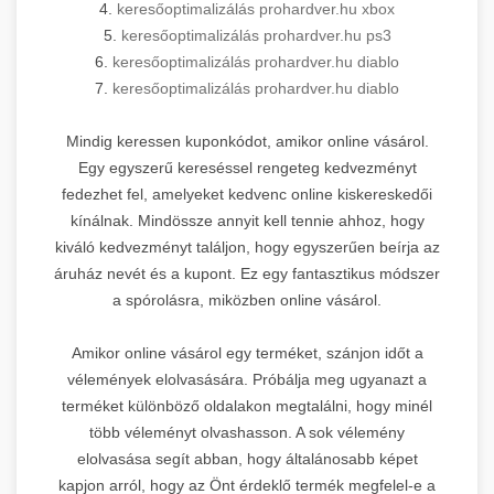
4.
keresőoptimalizálás prohardver.hu xbox
5.
keresőoptimalizálás prohardver.hu ps3
6.
keresőoptimalizálás prohardver.hu diablo
7.
keresőoptimalizálás prohardver.hu diablo
Mindig keressen kuponkódot, amikor online vásárol.
Egy egyszerű kereséssel rengeteg kedvezményt
fedezhet fel, amelyeket kedvenc online kiskereskedői
kínálnak. Mindössze annyit kell tennie ahhoz, hogy
kiváló kedvezményt találjon, hogy egyszerűen beírja az
áruház nevét és a kupont. Ez egy fantasztikus módszer
a spórolásra, miközben online vásárol.
Amikor online vásárol egy terméket, szánjon időt a
vélemények elolvasására. Próbálja meg ugyanazt a
terméket különböző oldalakon megtalálni, hogy minél
több véleményt olvashasson. A sok vélemény
elolvasása segít abban, hogy általánosabb képet
kapjon arról, hogy az Önt érdeklő termék megfelel-e a