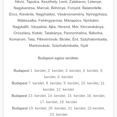
Hévíz, Tapolca, Keszthely, Lenti, Zalakaros, Letenye,
Nagykanizsa, Marcali, Böhönye, Fonyód, Balatonlelle,
Encs, Kisvárda, Nagyhalász, Vásárosnamény, Nyíregyháza,
Mátészalka, Fehérgyarmat, Máriapócs, Nyírbátor,
Nagykálló, Várpalota, Ajka, Herend, Mór, Kincsesbánya,
Oroszlány, Kisbér, Tatabánya, Pannonhalma, Bábolna,
Komárom, Tata, Pilisvörösvár, Bicske, Érd, Százhalombatta,
Martonvásár, Százhalombatta, Gyál
Budapest egész területe:
Budapest
1. kerület
,
2. kerület
,
3. kerület
,
4. kerület
,
5.
kerület
,
6. kerület
Budapest
7. kerület
,
8. kerület
,
9. kerület
,
10. kerület
,
11.
kerület
,
12. kerület
Budapest
13. kerület
,
14. kerület
,
15. kerület
,
16. kerület
,
17. kerület
,
18. kerület
Budapest
19. kerület
,
20. kerület
,
21. kerület
,
22.kerület
,
23. kerület