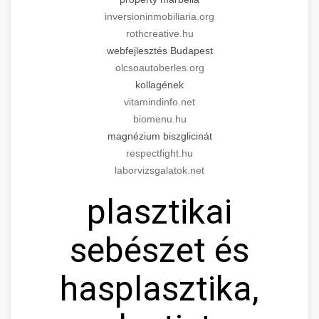
inversioninmobiliaria.org
rothcreative.hu
webfejlesztés Budapest
olcsoautoberles.org
kollagének
vitamindinfo.net
biomenu.hu
magnézium biszglicinát
respectfight.hu
laborvizsgalatok.net
plasztikai
sebészet és
hasplasztika,