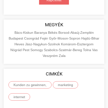
Kapcsolat
MEGYÉK
Bács-Kiskun
Baranya
Békés
Borsod-Abaúj-Zemplén
Budapest
Csongrád
Fejér
Győr-Moson-Sopron
Hajdú-Bihar
Heves
Jász-Nagykun-Szolnok
Komárom-Esztergom
Nógrád
Pest
Somogy
Szabolcs-Szatmár-Bereg
Tolna
Vas
Veszprém
Zala
CIMKÉK
Kunden zu gewinnen,
marketing
internet