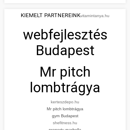
KIEMELT PARTNEREINK
vitamintanya.hu
webfejlesztés
Budapest
Mr pitch
lombtrágya
kerteszdepo.hu
Mr pitch lombtrágya
gym Budapest
shefitness.hu
property marbella