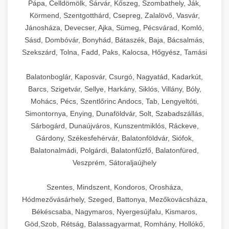
Pápa, Celldömölk, Sárvár, Kőszeg, Szombathely, Ják,
Körmend, Szentgotthárd, Csepreg, Zalalövő, Vasvár,
Jánosháza, Devecser, Ajka, Sümeg, Pécsvárad, Komló,
Sásd, Dombóvár, Bonyhád, Bátaszék, Baja, Bácsalmás,
Szekszárd, Tolna, Fadd, Paks, Kalocsa, Hőgyész, Tamási
Balatonboglár, Kaposvár, Csurgó, Nagyatád, Kadarkút,
Barcs, Szigetvár, Sellye, Harkány, Siklós, Villány, Bóly,
Mohács, Pécs, Szentlőrinc Andocs, Tab, Lengyeltóti,
Simontornya, Enying, Dunaföldvár, Solt, Szabadszállás,
Sárbogárd, Dunaújváros, Kunszentmiklós, Ráckeve,
Gárdony, Székesfehérvár, Balatonföldvár, Siófok,
Balatonalmádi, Polgárdi, Balatonfűzfő, Balatonfüred,
Veszprém, Sátoraljaújhely
Szentes, Mindszent, Kondoros, Orosháza,
Hódmezővásárhely, Szeged, Battonya, Mezőkovácsháza,
Békéscsaba, Nagymaros, Nyergesújfalu, Kismaros,
Göd,Szob, Rétság, Balassagyarmat, Romhány, Hollókő,