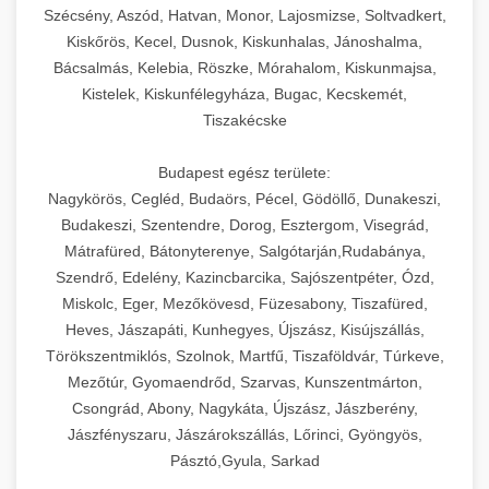
Szécsény, Aszód, Hatvan, Monor, Lajosmizse, Soltvadkert,
Kiskőrös, Kecel, Dusnok, Kiskunhalas, Jánoshalma,
Bácsalmás, Kelebia, Röszke, Mórahalom, Kiskunmajsa,
Kistelek, Kiskunfélegyháza, Bugac, Kecskemét,
Tiszakécske
Budapest egész területe:
Nagykörös, Cegléd, Budaörs, Pécel, Gödöllő, Dunakeszi,
Budakeszi, Szentendre, Dorog, Esztergom, Visegrád,
Mátrafüred, Bátonyterenye, Salgótarján,Rudabánya,
Szendrő, Edelény, Kazincbarcika, Sajószentpéter, Ózd,
Miskolc, Eger, Mezőkövesd, Füzesabony, Tiszafüred,
Heves, Jászapáti, Kunhegyes, Újszász, Kisújszállás,
Törökszentmiklós, Szolnok, Martfű, Tiszaföldvár, Túrkeve,
Mezőtúr, Gyomaendrőd, Szarvas, Kunszentmárton,
Csongrád, Abony, Nagykáta, Újszász, Jászberény,
Jászfényszaru, Jászárokszállás, Lőrinci, Gyöngyös,
Pásztó,Gyula, Sarkad