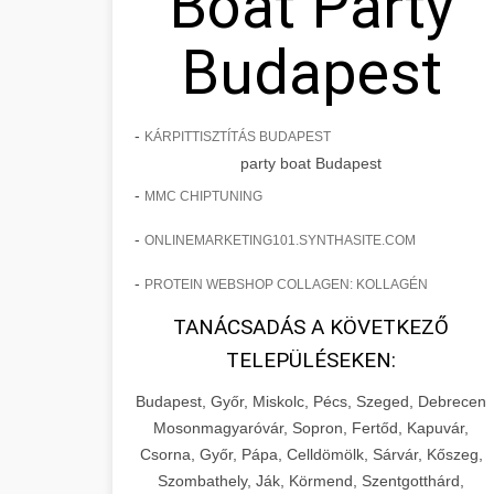
Boat Party
Budapest
-
KÁRPITTISZTÍTÁS BUDAPEST
party boat Budapest
-
MMC CHIPTUNING
-
ONLINEMARKETING101.SYNTHASITE.COM
-
PROTEIN WEBSHOP COLLAGEN: KOLLAGÉN
TANÁCSADÁS A KÖVETKEZŐ
TELEPÜLÉSEKEN:
Budapest, Győr, Miskolc, Pécs, Szeged, Debrecen
Mosonmagyaróvár, Sopron, Fertőd, Kapuvár,
Csorna, Győr, Pápa, Celldömölk, Sárvár, Kőszeg,
Szombathely, Ják, Körmend, Szentgotthárd,