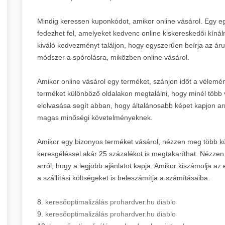
Mindig keressen kuponkódot, amikor online vásárol. Egy 
fedezhet fel, amelyeket kedvenc online kiskereskedői kínál
kiváló kedvezményt találjon, hogy egyszerűen beírja az áru
módszer a spórolásra, miközben online vásárol.
Amikor online vásárol egy terméket, szánjon időt a vélemé
terméket különböző oldalakon megtalálni, hogy minél több
elolvasása segít abban, hogy általánosabb képet kapjon ar
magas minőségi követelményeknek.
Amikor egy bizonyos terméket vásárol, nézzen meg több kü
keresgéléssel akár 25 százalékot is megtakaríthat. Nézze
arról, hogy a legjobb ajánlatot kapja. Amikor kiszámolja a
a szállítási költségeket is beleszámítja a számításaiba.
8.
keresőoptimalizálás prohardver.hu diablo
9.
keresőoptimalizálás prohardver.hu diablo