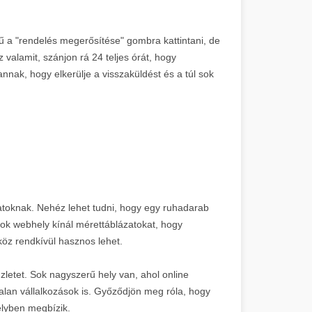
ű a "rendelés megerősítése" gombra kattintani, de
z valamit, szánjon rá 24 teljes órát, hogy
nak, hogy elkerülje a visszaküldést és a túl sok
atoknak. Nehéz lehet tudni, hogy egy ruhadarab
 sok webhely kínál mérettáblázatokat, hogy
köz rendkívül hasznos lehet.
üzletet. Sok nagyszerű hely van, ahol online
talan vállalkozások is. Győződjön meg róla, hogy
elyben megbízik.