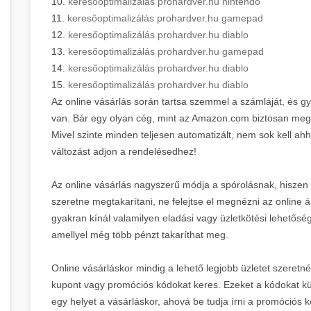
10.
keresőoptimalizálás prohardver.hu nintendo
11.
keresőoptimalizálás prohardver.hu gamepad
12.
keresőoptimalizálás prohardver.hu diablo
13.
keresőoptimalizálás prohardver.hu gamepad
14.
keresőoptimalizálás prohardver.hu diablo
15.
keresőoptimalizálás prohardver.hu diablo
Az online vásárlás során tartsa szemmel a számláját, és 
van. Bár egy olyan cég, mint az Amazon.com biztosan megér
Mivel szinte minden teljesen automatizált, nem sok kell ah
változást adjon a rendelésedhez!
Az online vásárlás nagyszerű módja a spórolásnak, hiszen
szeretne megtakarítani, ne felejtse el megnézni az online ár
gyakran kínál valamilyen eladási vagy üzletkötési lehetőség
amellyel még több pénzt takaríthat meg.
Online vásárláskor mindig a lehető legjobb üzletet szeret
kupont vagy promóciós kódokat keres. Ezeket a kódokat k
egy helyet a vásárláskor, ahová be tudja írni a promóciós 