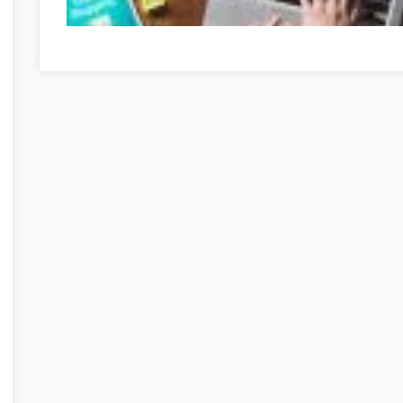
Egyszerű tanácsaink az online vásárlást még jövedelmező