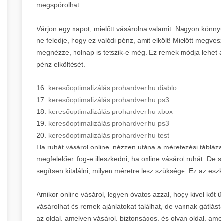
megspórolhat.
Várjon egy napot, mielőtt vásárolna valamit. Nagyon könny
ne feledje, hogy ez valódi pénz, amit elkölt! Mielőtt megves
megnézze, holnap is tetszik-e még. Ez remek módja lehet an
pénz elköltését.
16.
keresőoptimalizálás prohardver.hu diablo
17.
keresőoptimalizálás prohardver.hu ps3
18.
keresőoptimalizálás prohardver.hu xbox
19.
keresőoptimalizálás prohardver.hu ps3
20.
keresőoptimalizálás prohardver.hu test
Ha ruhát vásárol online, nézzen utána a méretezési tábláz
megfelelően fog-e illeszkedni, ha online vásárol ruhát. De
segítsen kitalálni, milyen méretre lesz szüksége. Ez az esz
Amikor online vásárol, legyen óvatos azzal, hogy kivel köt 
vásárolhat és remek ajánlatokat találhat, de vannak gátlás
az oldal, amelyen vásárol, biztonságos, és olyan oldal, am