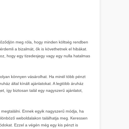
győződjön meg róla, hogy minden költség rendben
demli a bizalmát, ők is követhetnek el hibákat.
hoz, hogy egy tizedesjegy vagy egy nulla hatalmas
 olyan könnyen vásárolhat. Ha minél több pénzt
uház által kínált ajánlatokat. A legtöbb áruház
et, így biztosan talál egy nagyszerű ajánlatot,
né megtalálni. Ennek egyik nagyszerű módja, ha
ülönböző weboldalakon találhatja meg. Keressen
kódokat. Ezzel a végén még egy kis pénzt is