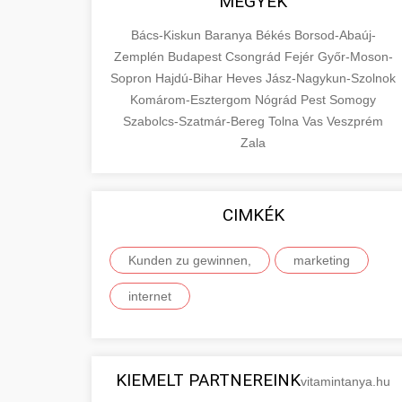
MEGYÉK
Bács-Kiskun
Baranya
Békés
Borsod-Abaúj-
Zemplén
Budapest
Csongrád
Fejér
Győr-Moson-
Sopron
Hajdú-Bihar
Heves
Jász-Nagykun-Szolnok
Komárom-Esztergom
Nógrád
Pest
Somogy
Szabolcs-Szatmár-Bereg
Tolna
Vas
Veszprém
Zala
CIMKÉK
Kunden zu gewinnen,
marketing
internet
KIEMELT PARTNEREINK
vitamintanya.hu