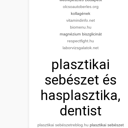
olcsoautoberles.org
kollagének
vitamindinfo.net
biomenu.hu
magnézium biszglicinát
respectfight.hu
laborvizsgalatok.net
plasztikai
sebészet és
hasplasztika,
dentist
plasztikai sebészet
reblog.hu
plasztikai sebészet