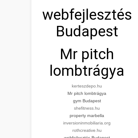
webfejlesztés
Budapest
Mr pitch
lombtrágya
kerteszdepo.hu
Mr pitch lombtrágya
gym Budapest
shefitness.hu
property marbella
inversioninmobiliaria.org
rothcreative.hu
webfejlesztés Budapest