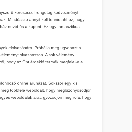
egyszerű kereséssel rengeteg kedvezményt
nak. Mindössze annyit kell tennie ahhoz, hogy
ház nevét és a kupont. Ez egy fantasztikus
nyek elolvasására. Próbálja meg ugyanazt a
 véleményt olvashasson. A sok vélemény
ról, hogy az Önt érdeklő termék megfelel-e a
lönböző online áruházat. Sokszor egy kis
n meg többféle weboldalt, hogy megbizonyosodjon
z egyes weboldalak árát, győződjön meg róla, hogy