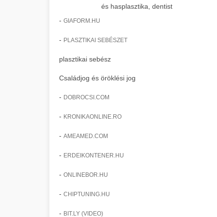
és hasplasztika, dentist
-
GIAFORM.HU
-
PLASZTIKAI SEBÉSZET
plasztikai sebész
Családjog és öröklési jog
-
DOBROCSI.COM
-
KRONIKAONLINE.RO
-
AMEAMED.COM
-
ERDEIKONTENER.HU
-
ONLINEBOR.HU
-
CHIPTUNING.HU
-
BIT.LY (VIDEO)