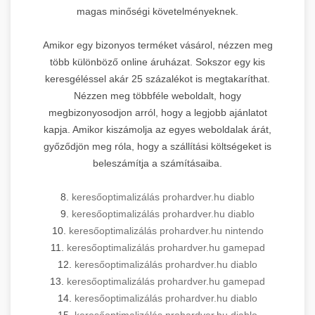
magas minőségi követelményeknek.
Amikor egy bizonyos terméket vásárol, nézzen meg
több különböző online áruházat. Sokszor egy kis
keresgéléssel akár 25 százalékot is megtakaríthat.
Nézzen meg többféle weboldalt, hogy
megbizonyosodjon arról, hogy a legjobb ajánlatot
kapja. Amikor kiszámolja az egyes weboldalak árát,
győződjön meg róla, hogy a szállítási költségeket is
beleszámítja a számításaiba.
8.
keresőoptimalizálás prohardver.hu diablo
9.
keresőoptimalizálás prohardver.hu diablo
10.
keresőoptimalizálás prohardver.hu nintendo
11.
keresőoptimalizálás prohardver.hu gamepad
12.
keresőoptimalizálás prohardver.hu diablo
13.
keresőoptimalizálás prohardver.hu gamepad
14.
keresőoptimalizálás prohardver.hu diablo
15.
keresőoptimalizálás prohardver.hu diablo