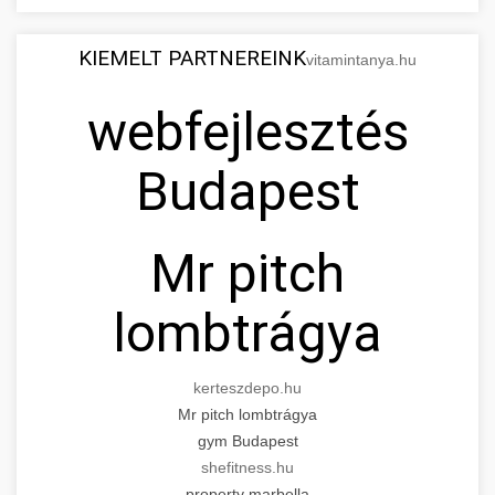
KIEMELT PARTNEREINK
vitamintanya.hu
webfejlesztés
Budapest
Mr pitch
lombtrágya
kerteszdepo.hu
Mr pitch lombtrágya
gym Budapest
shefitness.hu
property marbella