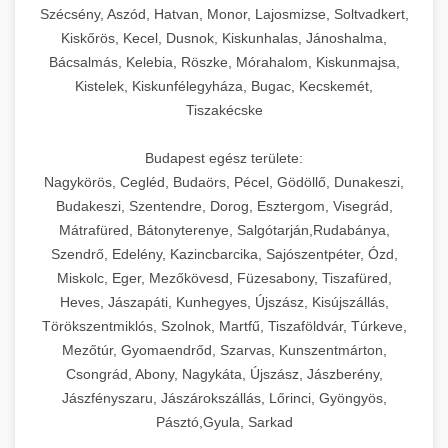
Szécsény, Aszód, Hatvan, Monor, Lajosmizse, Soltvadkert,
Kiskőrös, Kecel, Dusnok, Kiskunhalas, Jánoshalma,
Bácsalmás, Kelebia, Röszke, Mórahalom, Kiskunmajsa,
Kistelek, Kiskunfélegyháza, Bugac, Kecskemét,
Tiszakécske
Budapest egész területe:
Nagykörös, Cegléd, Budaörs, Pécel, Gödöllő, Dunakeszi,
Budakeszi, Szentendre, Dorog, Esztergom, Visegrád,
Mátrafüred, Bátonyterenye, Salgótarján,Rudabánya,
Szendrő, Edelény, Kazincbarcika, Sajószentpéter, Ózd,
Miskolc, Eger, Mezőkövesd, Füzesabony, Tiszafüred,
Heves, Jászapáti, Kunhegyes, Újszász, Kisújszállás,
Törökszentmiklós, Szolnok, Martfű, Tiszaföldvár, Túrkeve,
Mezőtúr, Gyomaendrőd, Szarvas, Kunszentmárton,
Csongrád, Abony, Nagykáta, Újszász, Jászberény,
Jászfényszaru, Jászárokszállás, Lőrinci, Gyöngyös,
Pásztó,Gyula, Sarkad