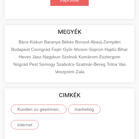
Kapcsolat
MEGYÉK
Bács-Kiskun
Baranya
Békés
Borsod-Abaúj-Zemplén
Budapest
Csongrád
Fejér
Győr-Moson-Sopron
Hajdú-Bihar
Heves
Jász-Nagykun-Szolnok
Komárom-Esztergom
Nógrád
Pest
Somogy
Szabolcs-Szatmár-Bereg
Tolna
Vas
Veszprém
Zala
CIMKÉK
Kunden zu gewinnen,
marketing
internet