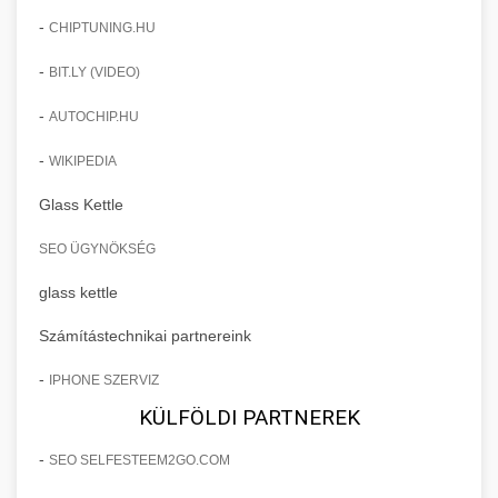
-
CHIPTUNING.HU
-
BIT.LY (VIDEO)
-
AUTOCHIP.HU
-
WIKIPEDIA
Glass Kettle
SEO ÜGYNÖKSÉG
glass kettle
Számítástechnikai partnereink
-
IPHONE SZERVIZ
KÜLFÖLDI PARTNEREK
-
SEO SELFESTEEM2GO.COM