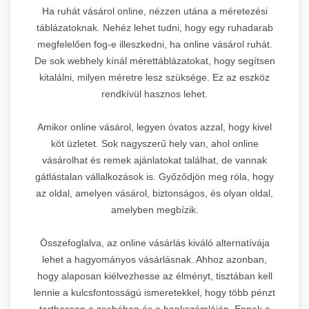
Ha ruhát vásárol online, nézzen utána a méretezési
táblázatoknak. Nehéz lehet tudni, hogy egy ruhadarab
megfelelően fog-e illeszkedni, ha online vásárol ruhát.
De sok webhely kínál mérettáblázatokat, hogy segítsen
kitalálni, milyen méretre lesz szüksége. Ez az eszköz
rendkívül hasznos lehet.
Amikor online vásárol, legyen óvatos azzal, hogy kivel
köt üzletet. Sok nagyszerű hely van, ahol online
vásárolhat és remek ajánlatokat találhat, de vannak
gátlástalan vállalkozások is. Győződjön meg róla, hogy
az oldal, amelyen vásárol, biztonságos, és olyan oldal,
amelyben megbízik.
Összefoglalva, az online vásárlás kiváló alternatívája
lehet a hagyományos vásárlásnak. Ahhoz azonban,
hogy alaposan kiélvezhesse az élményt, tisztában kell
lennie a kulcsfontosságú ismeretekkel, hogy több pénzt
tarthasson a zsebében és a bankszámláján. Ennek a