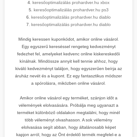
4.
keresőoptimalizálás prohardver.hu xbox
5.
keresőoptimalizálás prohardver.hu ps3
6.
keresőoptimalizálás prohardver.hu diablo
7.
keresőoptimalizálás prohardver.hu diablo
Mindig keressen kuponkódot, amikor online vásárol.
Egy egyszerű kereséssel rengeteg kedvezményt
fedezhet fel, amelyeket kedvenc online kiskereskedői
kínálnak. Mindössze annyit kell tennie ahhoz, hogy
kiváló kedvezményt találjon, hogy egyszerűen beírja az
áruház nevét és a kupont. Ez egy fantasztikus módszer
a spórolásra, miközben online vásárol.
Amikor online vásárol egy terméket, szánjon időt a
vélemények elolvasására. Próbálja meg ugyanazt a
terméket különböző oldalakon megtalálni, hogy minél
több véleményt olvashasson. A sok vélemény
elolvasása segít abban, hogy általánosabb képet
kapjon arról, hogy az Önt érdeklő termék megfelel-e a