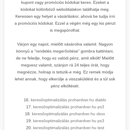
kupont vagy promóciós kódokat keres. Ezeket a
kódokat különböző weboldalakon találhatja meg.
Keressen egy helyet a vásárláskor, ahová be tudja írni
a promóciós kódokat. Ezzel a végén még egy kis pénzt
is megspórolhat.
Várjon egy napot, mielőtt vásárolna valamit. Nagyon
könnyű a "rendelés megerősítése" gombra kattintani,
de ne feledje, hogy ez valódi pénz, amit elkölt! Mielőtt
megvesz valamit, szánjon rá 24 teljes órát, hogy
megnézze, holnap is tetszik-e még. Ez remek módja
lehet annak, hogy elkerülje a visszaküldést és a túl sok
pénz elköltését.
16.
keresőoptimalizálás prohardver.hu diablo
17.
keresőoptimalizálás prohardver.hu ps3
18.
keresőoptimalizálás prohardver.hu xbox
19.
keresőoptimalizálás prohardver.hu ps3
20.
keresőoptimalizálás prohardver.hu test