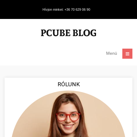
Hívjon minket: +36 70 629 06 90
Menü
RÓLUNK