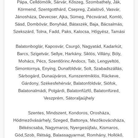
Pápa, Celldömölk, Sárvár, Kőszeg, Szombathely, Ják,
Körmend, Szentgotthárd, Csepreg, Zalalövő, Vasvár,
Jánosháza, Devecser, Ajka, Sümeg, Pécsvárad, Komló,
Sásd, Dombóvár, Bonyhád, Bátaszék, Baja, Bácsalmás,
Szekszárd, Tolna, Fadd, Paks, Kalocsa, Hőgyész, Tamási
Balatonboglár, Kaposvár, Csurgó, Nagyatád, Kadarkút,
Barcs, Szigetvár, Sellye, Harkány, Siklós, Villány, Bóly,
Mohács, Pécs, Szentlőrinc Andocs, Tab, Lengyeltóti,
Simontornya, Enying, Dunaföldvár, Solt, Szabadszállás,
Sárbogárd, Dunaújváros, Kunszentmiklós, Ráckeve,
Gárdony, Székesfehérvár, Balatonföldvár, Siófok,
Balatonalmádi, Polgárdi, Balatonfűzfő, Balatonfüred,
Veszprém, Sátoraljaújhely
Szentes, Mindszent, Kondoros, Orosháza,
Hódmezővásárhely, Szeged, Battonya, Mezőkovácsháza,
Békéscsaba, Nagymaros, Nyergesújfalu, Kismaros,
Göd,Szob, Rétság, Balassagyarmat, Romhány, Hollókő,