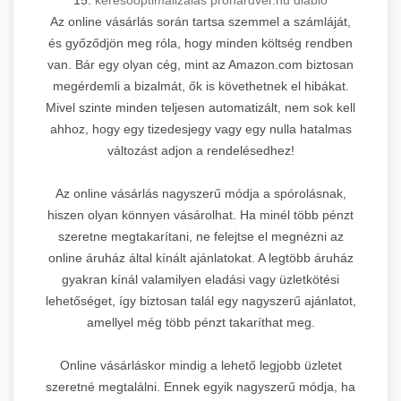
Az online vásárlás során tartsa szemmel a számláját,
és győződjön meg róla, hogy minden költség rendben
van. Bár egy olyan cég, mint az Amazon.com biztosan
megérdemli a bizalmát, ők is követhetnek el hibákat.
Mivel szinte minden teljesen automatizált, nem sok kell
ahhoz, hogy egy tizedesjegy vagy egy nulla hatalmas
változást adjon a rendelésedhez!
Az online vásárlás nagyszerű módja a spórolásnak,
hiszen olyan könnyen vásárolhat. Ha minél több pénzt
szeretne megtakarítani, ne felejtse el megnézni az
online áruház által kínált ajánlatokat. A legtöbb áruház
gyakran kínál valamilyen eladási vagy üzletkötési
lehetőséget, így biztosan talál egy nagyszerű ajánlatot,
amellyel még több pénzt takaríthat meg.
Online vásárláskor mindig a lehető legjobb üzletet
szeretné megtalálni. Ennek egyik nagyszerű módja, ha