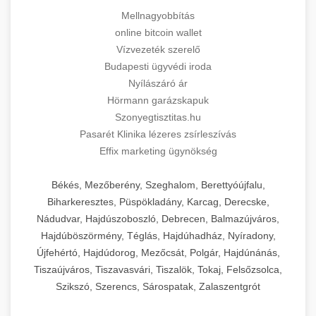
Mellnagyobbítás
online bitcoin wallet
Vízvezeték szerelő
Budapesti ügyvédi iroda
Nyílászáró ár
Hörmann garázskapuk
Szonyegtisztitas.hu
Pasarét Klinika lézeres zsírleszívás
Effix marketing ügynökség
Békés, Mezőberény, Szeghalom, Berettyóújfalu,
Biharkeresztes, Püspökladány, Karcag, Derecske,
Nádudvar, Hajdúszoboszló, Debrecen, Balmazújváros,
Hajdúböszörmény, Téglás, Hajdúhadház, Nyíradony,
Újfehértó, Hajdúdorog, Mezőcsát, Polgár, Hajdúnánás,
Tiszaújváros, Tiszavasvári, Tiszalök, Tokaj, Felsőzsolca,
Szikszó, Szerencs, Sárospatak, Zalaszentgrót