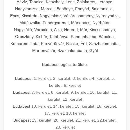
Hévíz, Tapolca, Keszthely, Lenti, Zalakaros, Letenye,
Nagykanizsa, Marcali, Böhönye, Fonyód, Balatonlelle,
Encs, Kisvárda, Nagyhalász, Vásárosnamény, Nyíregyháza,
Mátészalka, Fehérgyarmat, Máriapócs, Nyírbátor,
Nagykálló, Várpalota, Ajka, Herend, Mór, Kincsesbánya,
Oroszlány, Kisbér, Tatabánya, Pannonhalma, Bábolna,
Komárom, Tata, Pilisvörösvár, Bicske, Érd, Százhalombatta,
Martonvásár, Százhalombatta, Gyál
Budapest egész területe:
Budapest
1. kerület
,
2. kerület
,
3. kerület
,
4. kerület
,
5.
kerület
,
6. kerület
Budapest
7. kerület
,
8. kerület
,
9. kerület
,
10. kerület
,
11.
kerület
,
12. kerület
Budapest
13. kerület
,
14. kerület
,
15. kerület
,
16. kerület
,
17. kerület
,
18. kerület
Budapest
19. kerület
,
20. kerület
,
21. kerület
,
22.kerület
,
23. kerület