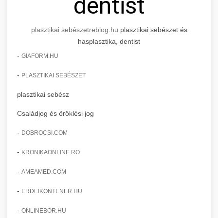
dentist
plasztikai sebészet
reblog.hu
plasztikai sebészet és
hasplasztika, dentist
-
GIAFORM.HU
-
PLASZTIKAI SEBÉSZET
plasztikai sebész
Családjog és öröklési jog
-
DOBROCSI.COM
-
KRONIKAONLINE.RO
-
AMEAMED.COM
-
ERDEIKONTENER.HU
-
ONLINEBOR.HU