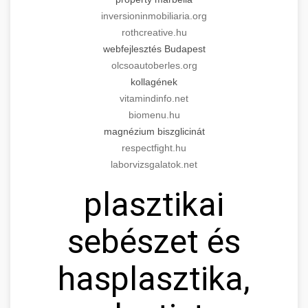
inversioninmobiliaria.org
rothcreative.hu
webfejlesztés Budapest
olcsoautoberles.org
kollagének
vitamindinfo.net
biomenu.hu
magnézium biszglicinát
respectfight.hu
laborvizsgalatok.net
plasztikai
sebészet és
hasplasztika,