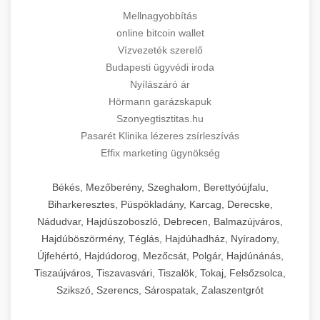
Mellnagyobbítás
online bitcoin wallet
Vízvezeték szerelő
Budapesti ügyvédi iroda
Nyílászáró ár
Hörmann garázskapuk
Szonyegtisztitas.hu
Pasarét Klinika lézeres zsírleszívás
Effix marketing ügynökség
Békés, Mezőberény, Szeghalom, Berettyóújfalu,
Biharkeresztes, Püspökladány, Karcag, Derecske,
Nádudvar, Hajdúszoboszló, Debrecen, Balmazújváros,
Hajdúböszörmény, Téglás, Hajdúhadház, Nyíradony,
Újfehértó, Hajdúdorog, Mezőcsát, Polgár, Hajdúnánás,
Tiszaújváros, Tiszavasvári, Tiszalök, Tokaj, Felsőzsolca,
Szikszó, Szerencs, Sárospatak, Zalaszentgrót