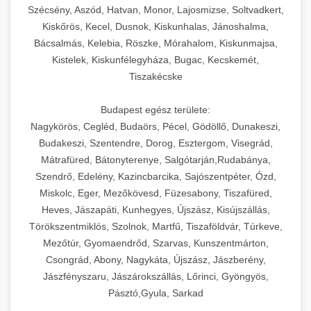
Szécsény, Aszód, Hatvan, Monor, Lajosmizse, Soltvadkert,
Kiskőrös, Kecel, Dusnok, Kiskunhalas, Jánoshalma,
Bácsalmás, Kelebia, Röszke, Mórahalom, Kiskunmajsa,
Kistelek, Kiskunfélegyháza, Bugac, Kecskemét,
Tiszakécske
Budapest egész területe:
Nagykörös, Cegléd, Budaörs, Pécel, Gödöllő, Dunakeszi,
Budakeszi, Szentendre, Dorog, Esztergom, Visegrád,
Mátrafüred, Bátonyterenye, Salgótarján,Rudabánya,
Szendrő, Edelény, Kazincbarcika, Sajószentpéter, Ózd,
Miskolc, Eger, Mezőkövesd, Füzesabony, Tiszafüred,
Heves, Jászapáti, Kunhegyes, Újszász, Kisújszállás,
Törökszentmiklós, Szolnok, Martfű, Tiszaföldvár, Túrkeve,
Mezőtúr, Gyomaendrőd, Szarvas, Kunszentmárton,
Csongrád, Abony, Nagykáta, Újszász, Jászberény,
Jászfényszaru, Jászárokszállás, Lőrinci, Gyöngyös,
Pásztó,Gyula, Sarkad