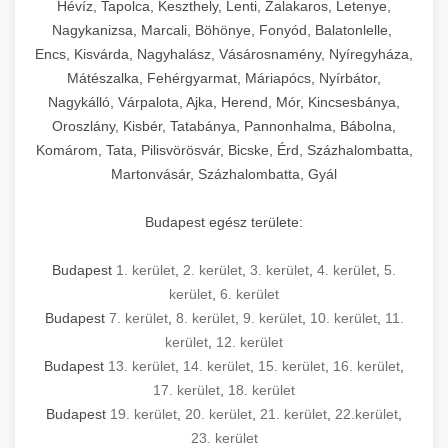
Hévíz, Tapolca, Keszthely, Lenti, Zalakaros, Letenye,
Nagykanizsa, Marcali, Böhönye, Fonyód, Balatonlelle,
Encs, Kisvárda, Nagyhalász, Vásárosnamény, Nyíregyháza,
Mátészalka, Fehérgyarmat, Máriapócs, Nyírbátor,
Nagykálló, Várpalota, Ajka, Herend, Mór, Kincsesbánya,
Oroszlány, Kisbér, Tatabánya, Pannonhalma, Bábolna,
Komárom, Tata, Pilisvörösvár, Bicske, Érd, Százhalombatta,
Martonvásár, Százhalombatta, Gyál
Budapest egész területe:
Budapest
1. kerület
,
2. kerület
,
3. kerület
,
4. kerület
,
5.
kerület
,
6. kerület
Budapest
7. kerület
,
8. kerület
,
9. kerület
,
10. kerület
,
11.
kerület
,
12. kerület
Budapest
13. kerület
,
14. kerület
,
15. kerület
,
16. kerület
,
17. kerület
,
18. kerület
Budapest
19. kerület
,
20. kerület
,
21. kerület
,
22.kerület
,
23. kerület