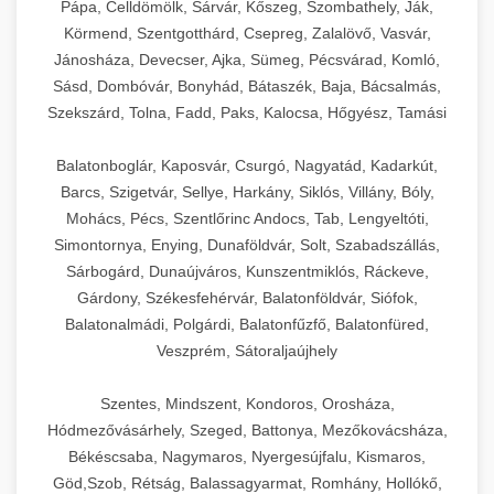
Pápa, Celldömölk, Sárvár, Kőszeg, Szombathely, Ják,
Körmend, Szentgotthárd, Csepreg, Zalalövő, Vasvár,
Jánosháza, Devecser, Ajka, Sümeg, Pécsvárad, Komló,
Sásd, Dombóvár, Bonyhád, Bátaszék, Baja, Bácsalmás,
Szekszárd, Tolna, Fadd, Paks, Kalocsa, Hőgyész, Tamási
Balatonboglár, Kaposvár, Csurgó, Nagyatád, Kadarkút,
Barcs, Szigetvár, Sellye, Harkány, Siklós, Villány, Bóly,
Mohács, Pécs, Szentlőrinc Andocs, Tab, Lengyeltóti,
Simontornya, Enying, Dunaföldvár, Solt, Szabadszállás,
Sárbogárd, Dunaújváros, Kunszentmiklós, Ráckeve,
Gárdony, Székesfehérvár, Balatonföldvár, Siófok,
Balatonalmádi, Polgárdi, Balatonfűzfő, Balatonfüred,
Veszprém, Sátoraljaújhely
Szentes, Mindszent, Kondoros, Orosháza,
Hódmezővásárhely, Szeged, Battonya, Mezőkovácsháza,
Békéscsaba, Nagymaros, Nyergesújfalu, Kismaros,
Göd,Szob, Rétság, Balassagyarmat, Romhány, Hollókő,