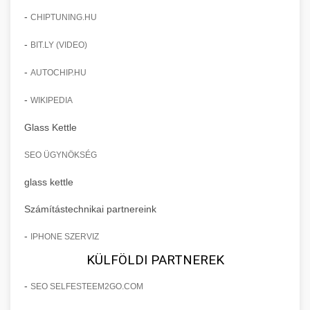
-
CHIPTUNING.HU
-
BIT.LY (VIDEO)
-
AUTOCHIP.HU
-
WIKIPEDIA
Glass Kettle
SEO ÜGYNÖKSÉG
glass kettle
Számítástechnikai partnereink
-
IPHONE SZERVIZ
KÜLFÖLDI PARTNEREK
-
SEO SELFESTEEM2GO.COM