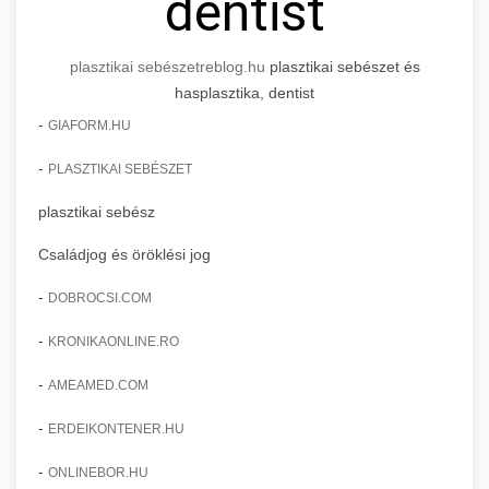
dentist
plasztikai sebészet
reblog.hu
plasztikai sebészet és
hasplasztika, dentist
-
GIAFORM.HU
-
PLASZTIKAI SEBÉSZET
plasztikai sebész
Családjog és öröklési jog
-
DOBROCSI.COM
-
KRONIKAONLINE.RO
-
AMEAMED.COM
-
ERDEIKONTENER.HU
-
ONLINEBOR.HU