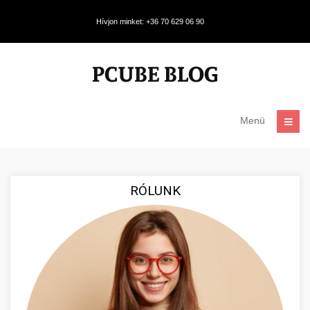
Hívjon minket: +36 70 629 06 90
Menü
RÓLUNK