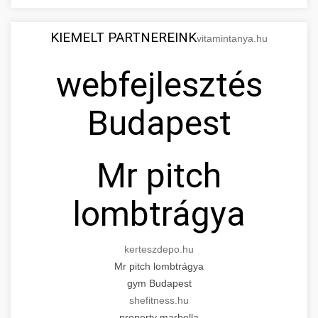
KIEMELT PARTNEREINK
vitamintanya.hu
webfejlesztés
Budapest
Mr pitch
lombtrágya
kerteszdepo.hu
Mr pitch lombtrágya
gym Budapest
shefitness.hu
property marbella