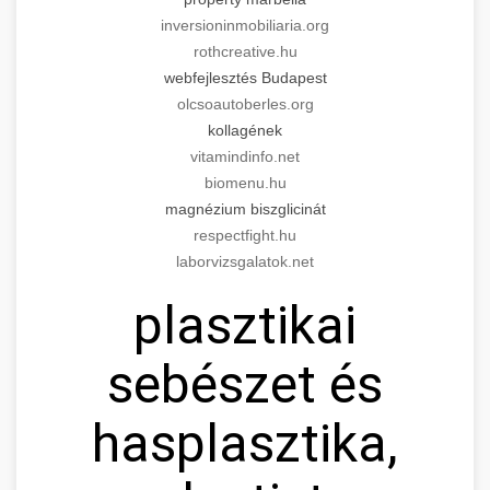
inversioninmobiliaria.org
rothcreative.hu
webfejlesztés Budapest
olcsoautoberles.org
kollagének
vitamindinfo.net
biomenu.hu
magnézium biszglicinát
respectfight.hu
laborvizsgalatok.net
plasztikai
sebészet és
hasplasztika,