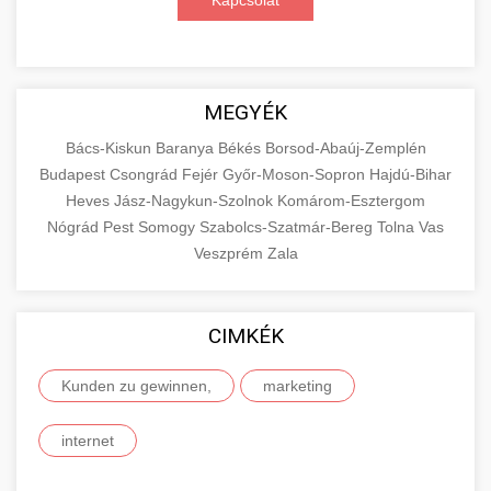
Kapcsolat
MEGYÉK
Bács-Kiskun
Baranya
Békés
Borsod-Abaúj-Zemplén
Budapest
Csongrád
Fejér
Győr-Moson-Sopron
Hajdú-Bihar
Heves
Jász-Nagykun-Szolnok
Komárom-Esztergom
Nógrád
Pest
Somogy
Szabolcs-Szatmár-Bereg
Tolna
Vas
Veszprém
Zala
CIMKÉK
Kunden zu gewinnen,
marketing
internet