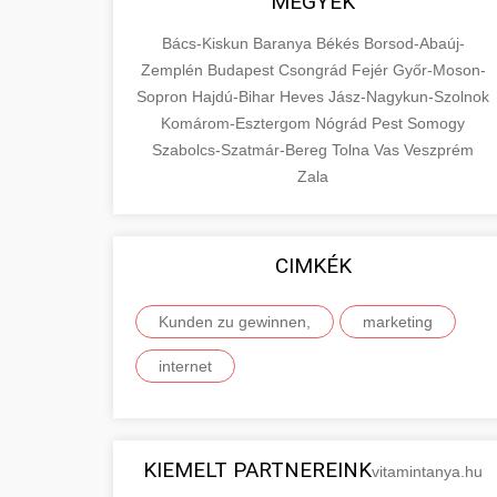
MEGYÉK
Bács-Kiskun
Baranya
Békés
Borsod-Abaúj-
Zemplén
Budapest
Csongrád
Fejér
Győr-Moson-
Sopron
Hajdú-Bihar
Heves
Jász-Nagykun-Szolnok
Komárom-Esztergom
Nógrád
Pest
Somogy
Szabolcs-Szatmár-Bereg
Tolna
Vas
Veszprém
Zala
CIMKÉK
Kunden zu gewinnen,
marketing
internet
KIEMELT PARTNEREINK
vitamintanya.hu