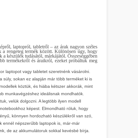
ről, laptopról, tabletről – az árak nagyon széles
k a rengeteg termék között. Különösen úgy, hogy
ek a készülék tudásától, márkájától. Összeséggében
bb termékekről és áraikról, ezeket próbáltuk meg
 laptopot vagy tabletet szeretnénk vásárolni.
súly, sokan ez alapján már több terméket ki is
 modellek köztük, és hiába kétszer akkorák, mint
több munkavégzéshez ideálisnak mondhatók.
k, velük dolgozni. A legtöbb ilyen modell
gy notebookhoz képest. Elmondható róluk, hogy
tményű, könnyen hordozható készülékről van szó,
nak ennél népszerűbb laptopok is, már-már
, de az akkumulátoruk sokkal kevésbé bírja.