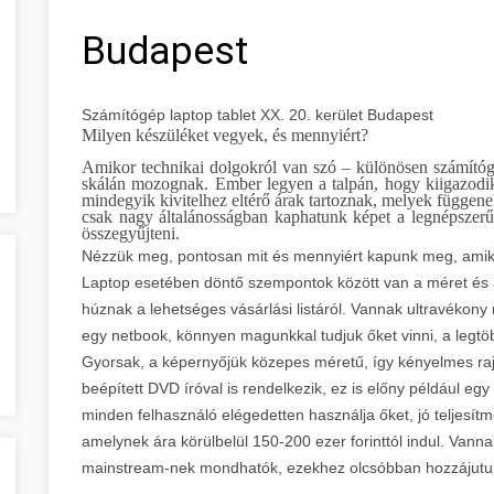
Budapest
Számítógép laptop tablet XX. 20. kerület Budapest
Milyen készüléket vegyek, és mennyiért?
Amikor technikai dolgokról van szó – különösen számítógép
skálán mozognak. Ember legyen a talpán, hogy kiigazodi
mindegyik kivitelhez eltérő árak tartoznak, melyek függen
csak nagy általánosságban kaphatunk képet a legnépszerű
összegyűjteni.
Nézzük meg, pontosan mit és mennyiért kapunk meg, amikor
Laptop esetében döntő szempontok között van a méret és a 
húznak a lehetséges vásárlási listáról. Vannak ultravékony
egy netbook, könnyen magunkkal tudjuk őket vinni, a leg
Gyorsak, a képernyőjük közepes méretű, így kényelmes rajtu
beépített DVD íróval is rendelkezik, ez is előny például e
minden felhasználó elégedetten használja őket, jó teljesí
amelynek ára körülbelül 150-200 ezer forinttól indul. Van
mainstream-nek mondhatók, ezekhez olcsóbban hozzájutunk