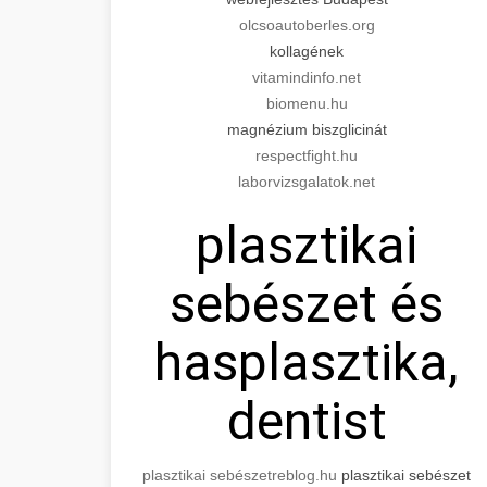
olcsoautoberles.org
kollagének
vitamindinfo.net
biomenu.hu
magnézium biszglicinát
respectfight.hu
laborvizsgalatok.net
plasztikai
sebészet és
hasplasztika,
dentist
plasztikai sebészet
reblog.hu
plasztikai sebészet