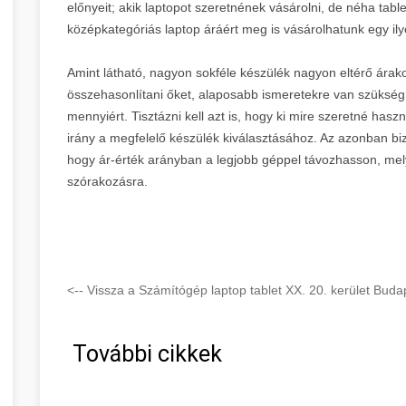
előnyeit; akik laptopot szeretnének vásárolni, de néha tabl
középkategóriás laptop áráért meg is vásárolhatunk egy ily
Amint látható, nagyon sokféle készülék nagyon eltérő árak
összehasonlítani őket, alaposabb ismeretekre van szükség 
mennyiért. Tisztázni kell azt is, hogy ki mire szeretné has
irány a megfelelő készülék kiválasztásához. Az azonban bi
hogy ár-érték arányban a legjobb géppel távozhasson, me
szórakozásra.
<-- Vissza a Számítógép laptop tablet XX. 20. kerület Budap
További cikkek