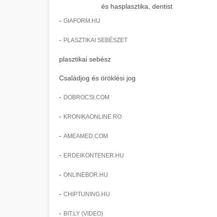
és hasplasztika, dentist
-
GIAFORM.HU
-
PLASZTIKAI SEBÉSZET
plasztikai sebész
Családjog és öröklési jog
-
DOBROCSI.COM
-
KRONIKAONLINE.RO
-
AMEAMED.COM
-
ERDEIKONTENER.HU
-
ONLINEBOR.HU
-
CHIPTUNING.HU
-
BIT.LY (VIDEO)