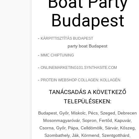
Boat Party
Budapest
-
KÁRPITTISZTÍTÁS BUDAPEST
party boat Budapest
-
MMC CHIPTUNING
-
ONLINEMARKETING101.SYNTHASITE.COM
-
PROTEIN WEBSHOP COLLAGEN: KOLLAGÉN
TANÁCSADÁS A KÖVETKEZŐ
TELEPÜLÉSEKEN:
Budapest, Győr, Miskolc, Pécs, Szeged, Debrecen
Mosonmagyaróvár, Sopron, Fertőd, Kapuvár,
Csorna, Győr, Pápa, Celldömölk, Sárvár, Kőszeg,
Szombathely, Ják, Körmend, Szentgotthárd,