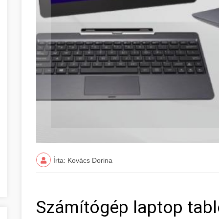
Írta: Kovács Dorina
Számítógép laptop table