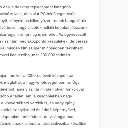
ó esik a desktop replacement kategória
ximális vele, abszolút PC minőséget nyújt
nyő, kényelmes billentyűzet, remek hangszórók.
ővé teszi, hogy vezeték nélküli képeket játsszunk
kár egymillió forintig is elmehet. Az úgynevezett
zek szintén médiaközpontú készülékek, de persze
kkal minden film szuper minőségben tekinthető
alamivel kedvezőbb, már 200.000 forintért
idején, amikor a 2000-es évek közepén az
zők meglátták a nagy lehetőséget benne. Úgy
elefont, amely szinte minden olyan funkcióval
később a tablet, ami a későbbiekben nagy
a konvertálható verziók is, és nagy igény
znek billentyűzettel és érintő képernyővel,
ben laptopként működnek, de villámgyorsan
 Ajánlott azok számára, akik kiélvezik a készülék