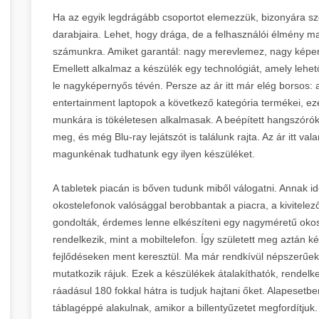
Ha az egyik legdrágább csoportot elemezzük, bizonyára sz
darabjaira. Lehet, hogy drága, de a felhasználói élmény ma
számunkra. Amiket garantál: nagy merevlemez, nagy képer
Emellett alkalmaz a készülék egy technológiát, amely lehet
le nagyképernyős tévén. Persze az ár itt már elég borsos: a
entertainment laptopok a következő kategória termékei, e
munkára is tökéletesen alkalmasak. A beépített hangszóró
meg, és még Blu-ray lejátszót is találunk rajta. Az ár itt v
magunkénak tudhatunk egy ilyen készüléket.
A tabletek piacán is bőven tudunk miből válogatni. Annak 
okostelefonok valósággal berobbantak a piacra, a kivitele
gondolták, érdemes lenne elkészíteni egy nagyméretű okost
rendelkezik, mint a mobiltelefon. Így született meg aztán 
fejlődéseken ment keresztül. Ma már rendkívül népszerűek 
mutatkozik rájuk. Ezek a készülékek átalakíthatók, rendelke
ráadásul 180 fokkal hátra is tudjuk hajtani őket. Alapeset
táblagéppé alakulnak, amikor a billentyűzetet megfordítjuk.