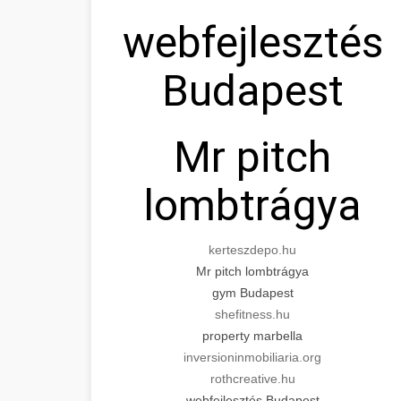
webfejlesztés
Budapest
Mr pitch
lombtrágya
kerteszdepo.hu
Mr pitch lombtrágya
gym Budapest
shefitness.hu
property marbella
inversioninmobiliaria.org
rothcreative.hu
webfejlesztés Budapest