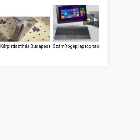
Kárpittisztítás Budapest
Számítógép laptop tablet Budapest
Bútor