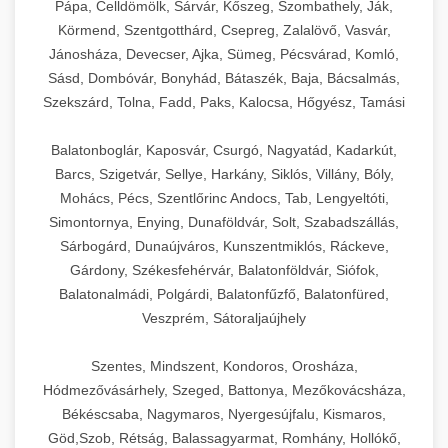
Pápa, Celldömölk, Sárvár, Kőszeg, Szombathely, Ják,
Körmend, Szentgotthárd, Csepreg, Zalalövő, Vasvár,
Jánosháza, Devecser, Ajka, Sümeg, Pécsvárad, Komló,
Sásd, Dombóvár, Bonyhád, Bátaszék, Baja, Bácsalmás,
Szekszárd, Tolna, Fadd, Paks, Kalocsa, Hőgyész, Tamási
Balatonboglár, Kaposvár, Csurgó, Nagyatád, Kadarkút,
Barcs, Szigetvár, Sellye, Harkány, Siklós, Villány, Bóly,
Mohács, Pécs, Szentlőrinc Andocs, Tab, Lengyeltóti,
Simontornya, Enying, Dunaföldvár, Solt, Szabadszállás,
Sárbogárd, Dunaújváros, Kunszentmiklós, Ráckeve,
Gárdony, Székesfehérvár, Balatonföldvár, Siófok,
Balatonalmádi, Polgárdi, Balatonfűzfő, Balatonfüred,
Veszprém, Sátoraljaújhely
Szentes, Mindszent, Kondoros, Orosháza,
Hódmezővásárhely, Szeged, Battonya, Mezőkovácsháza,
Békéscsaba, Nagymaros, Nyergesújfalu, Kismaros,
Göd,Szob, Rétság, Balassagyarmat, Romhány, Hollókő,