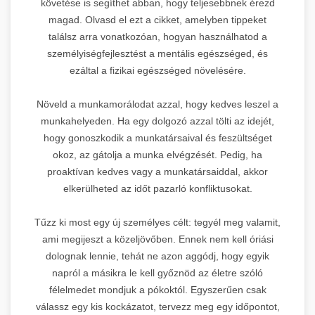
követése is segíthet abban, hogy teljesebbnek érezd
magad. Olvasd el ezt a cikket, amelyben tippeket
találsz arra vonatkozóan, hogyan használhatod a
személyiségfejlesztést a mentális egészséged, és
ezáltal a fizikai egészséged növelésére.
Növeld a munkamorálodat azzal, hogy kedves leszel a
munkahelyeden. Ha egy dolgozó azzal tölti az idejét,
hogy gonoszkodik a munkatársaival és feszültséget
okoz, az gátolja a munka elvégzését. Pedig, ha
proaktívan kedves vagy a munkatársaiddal, akkor
elkerülheted az időt pazarló konfliktusokat.
Tűzz ki most egy új személyes célt: tegyél meg valamit,
ami megijeszt a közeljövőben. Ennek nem kell óriási
dolognak lennie, tehát ne azon aggódj, hogy egyik
napról a másikra le kell győznöd az életre szóló
félelmedet mondjuk a pókoktól. Egyszerűen csak
válassz egy kis kockázatot, tervezz meg egy időpontot,