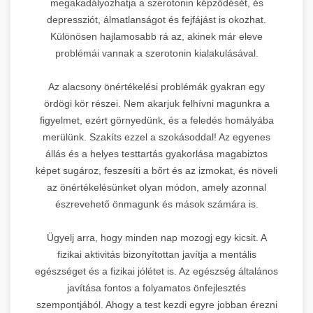
megakadályozhatja a szerotonin képződését, és
depressziót, álmatlanságot és fejfájást is okozhat.
Különösen hajlamosabb rá az, akinek már eleve
problémái vannak a szerotonin kialakulásával.
Az alacsony önértékelési problémák gyakran egy
ördögi kör részei. Nem akarjuk felhívni magunkra a
figyelmet, ezért görnyedünk, és a feledés homályába
merülünk. Szakíts ezzel a szokásoddal! Az egyenes
állás és a helyes testtartás gyakorlása magabiztos
képet sugároz, feszesíti a bőrt és az izmokat, és növeli
az önértékelésünket olyan módon, amely azonnal
észrevehető önmagunk és mások számára is.
Ügyelj arra, hogy minden nap mozogj egy kicsit. A
fizikai aktivitás bizonyítottan javítja a mentális
egészséget és a fizikai jólétet is. Az egészség általános
javítása fontos a folyamatos önfejlesztés
szempontjából. Ahogy a test kezdi egyre jobban érezni