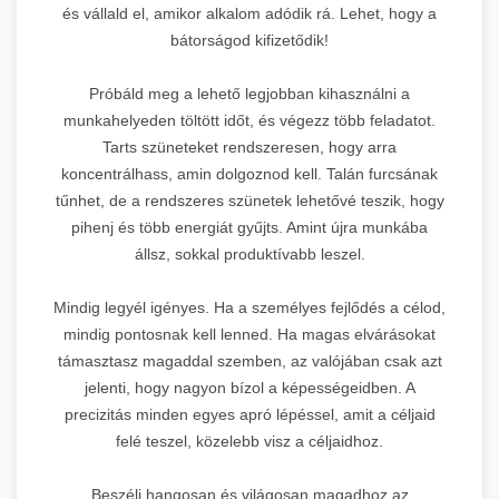
és vállald el, amikor alkalom adódik rá. Lehet, hogy a
bátorságod kifizetődik!
Próbáld meg a lehető legjobban kihasználni a
munkahelyeden töltött időt, és végezz több feladatot.
Tarts szüneteket rendszeresen, hogy arra
koncentrálhass, amin dolgoznod kell. Talán furcsának
tűnhet, de a rendszeres szünetek lehetővé teszik, hogy
pihenj és több energiát gyűjts. Amint újra munkába
állsz, sokkal produktívabb leszel.
Mindig legyél igényes. Ha a személyes fejlődés a célod,
mindig pontosnak kell lenned. Ha magas elvárásokat
támasztasz magaddal szemben, az valójában csak azt
jelenti, hogy nagyon bízol a képességeidben. A
precizitás minden egyes apró lépéssel, amit a céljaid
felé teszel, közelebb visz a céljaidhoz.
Beszélj hangosan és világosan magadhoz az