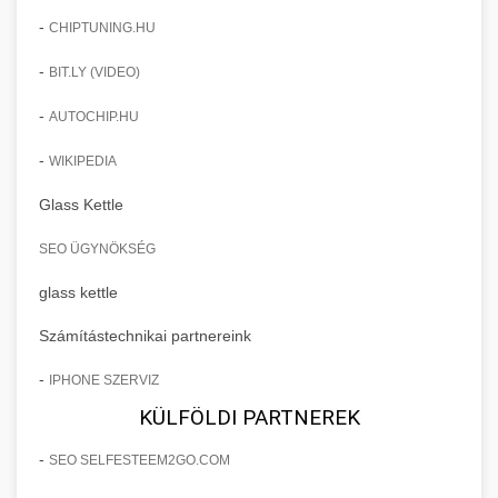
-
CHIPTUNING.HU
-
BIT.LY (VIDEO)
-
AUTOCHIP.HU
-
WIKIPEDIA
Glass Kettle
SEO ÜGYNÖKSÉG
glass kettle
Számítástechnikai partnereink
-
IPHONE SZERVIZ
KÜLFÖLDI PARTNEREK
-
SEO SELFESTEEM2GO.COM