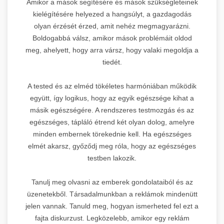
Amikor a mások segítésére és mások szükségleteinek
kielégítésére helyezed a hangsúlyt, a gazdagodás
olyan érzését érzed, amit nehéz megmagyarázni.
Boldogabbá válsz, amikor mások problémáit oldod
meg, ahelyett, hogy arra vársz, hogy valaki megoldja a
tiedét.
A tested és az elméd tökéletes harmóniában működik
együtt, így logikus, hogy az egyik egészsége kihat a
másik egészségére. A rendszeres testmozgás és az
egészséges, tápláló étrend két olyan dolog, amelyre
minden embernek törekednie kell. Ha egészséges
elmét akarsz, győződj meg róla, hogy az egészséges
testben lakozik.
Tanulj meg olvasni az emberek gondolataiból és az
üzenetekből. Társadalmunkban a reklámok mindenütt
jelen vannak. Tanuld meg, hogyan ismerheted fel ezt a
fajta diskurzust. Legközelebb, amikor egy reklám