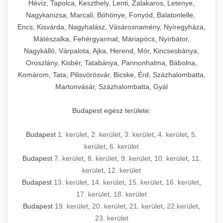
Hévíz, Tapolca, Keszthely, Lenti, Zalakaros, Letenye,
Nagykanizsa, Marcali, Böhönye, Fonyód, Balatonlelle,
Encs, Kisvárda, Nagyhalász, Vásárosnamény, Nyíregyháza,
Mátészalka, Fehérgyarmat, Máriapócs, Nyírbátor,
Nagykálló, Várpalota, Ajka, Herend, Mór, Kincsesbánya,
Oroszlány, Kisbér, Tatabánya, Pannonhalma, Bábolna,
Komárom, Tata, Pilisvörösvár, Bicske, Érd, Százhalombatta,
Martonvásár, Százhalombatta, Gyál
Budapest egész területe:
Budapest
1. kerület
,
2. kerület
,
3. kerület
,
4. kerület
,
5.
kerület
,
6. kerület
Budapest
7. kerület
,
8. kerület
,
9. kerület
,
10. kerület
,
11.
kerület
,
12. kerület
Budapest
13. kerület
,
14. kerület
,
15. kerület
,
16. kerület
,
17. kerület
,
18. kerület
Budapest
19. kerület
,
20. kerület
,
21. kerület
,
22.kerület
,
23. kerület