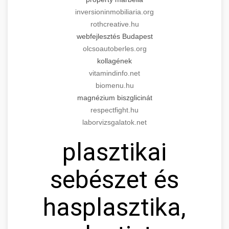
inversioninmobiliaria.org
rothcreative.hu
webfejlesztés Budapest
olcsoautoberles.org
kollagének
vitamindinfo.net
biomenu.hu
magnézium biszglicinát
respectfight.hu
laborvizsgalatok.net
plasztikai
sebészet és
hasplasztika,