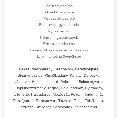
Mellnagyobbítás
online bitcoin wallet
Vízvezeték szerelő
Budapesti ügyvédi iroda
Nyílászáró ár
Hörmann garázskapuk
Szonyegtisztitas.hu
Pasarét Klinika lézeres zsírleszívás
Effix marketing ügynökség
Békés, Mezőberény, Szeghalom, Berettyóújfalu,
Biharkeresztes, Püspökladány, Karcag, Derecske,
Nádudvar, Hajdúszoboszló, Debrecen, Balmazújváros,
Hajdúböszörmény, Téglás, Hajdúhadház, Nyíradony,
Újfehértó, Hajdúdorog, Mezőcsát, Polgár, Hajdúnánás,
Tiszaújváros, Tiszavasvári, Tiszalök, Tokaj, Felsőzsolca,
Szikszó, Szerencs, Sárospatak, Zalaszentgrót