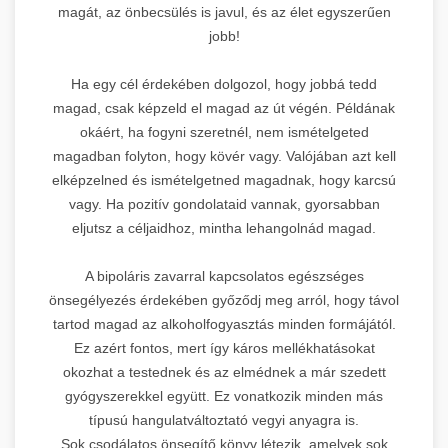
magát, az önbecsülés is javul, és az élet egyszerűen
jobb!
Ha egy cél érdekében dolgozol, hogy jobbá tedd
magad, csak képzeld el magad az út végén. Példának
okáért, ha fogyni szeretnél, nem ismételgeted
magadban folyton, hogy kövér vagy. Valójában azt kell
elképzelned és ismételgetned magadnak, hogy karcsú
vagy. Ha pozitív gondolataid vannak, gyorsabban
eljutsz a céljaidhoz, mintha lehangolnád magad.
A bipoláris zavarral kapcsolatos egészséges
önsegélyezés érdekében győződj meg arról, hogy távol
tartod magad az alkoholfogyasztás minden formájától.
Ez azért fontos, mert így káros mellékhatásokat
okozhat a testednek és az elmédnek a már szedett
gyógyszerekkel együtt. Ez vonatkozik minden más
típusú hangulatváltoztató vegyi anyagra is.
Sok csodálatos önsegítő könyv létezik, amelyek sok