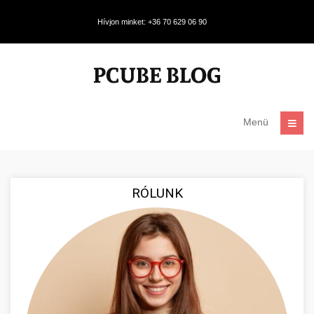
Hívjon minket: +36 70 629 06 90
Menü
RÓLUNK