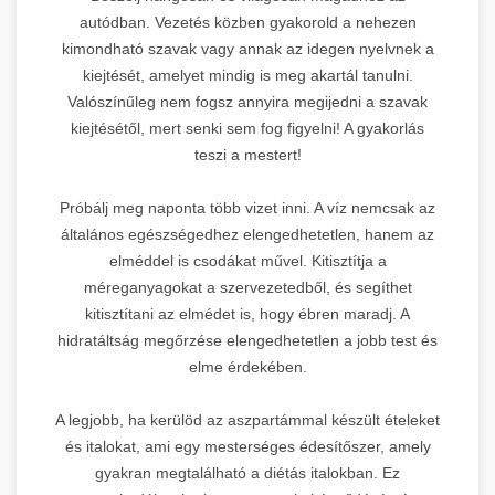
autódban. Vezetés közben gyakorold a nehezen
kimondható szavak vagy annak az idegen nyelvnek a
kiejtését, amelyet mindig is meg akartál tanulni.
Valószínűleg nem fogsz annyira megijedni a szavak
kiejtésétől, mert senki sem fog figyelni! A gyakorlás
teszi a mestert!
Próbálj meg naponta több vizet inni. A víz nemcsak az
általános egészségedhez elengedhetetlen, hanem az
elméddel is csodákat művel. Kitisztítja a
méreganyagokat a szervezetedből, és segíthet
kitisztítani az elmédet is, hogy ébren maradj. A
hidratáltság megőrzése elengedhetetlen a jobb test és
elme érdekében.
A legjobb, ha kerülöd az aszpartámmal készült ételeket
és italokat, ami egy mesterséges édesítőszer, amely
gyakran megtalálható a diétás italokban. Ez