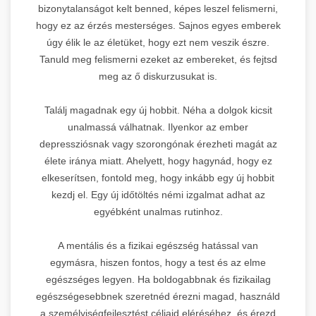
bizonytalanságot kelt benned, képes leszel felismerni,
hogy ez az érzés mesterséges. Sajnos egyes emberek
úgy élik le az életüket, hogy ezt nem veszik észre.
Tanuld meg felismerni ezeket az embereket, és fejtsd
meg az ő diskurzusukat is.
Találj magadnak egy új hobbit. Néha a dolgok kicsit
unalmassá válhatnak. Ilyenkor az ember
depressziósnak vagy szorongónak érezheti magát az
élete iránya miatt. Ahelyett, hogy hagynád, hogy ez
elkeserítsen, fontold meg, hogy inkább egy új hobbit
kezdj el. Egy új időtöltés némi izgalmat adhat az
egyébként unalmas rutinhoz.
A mentális és a fizikai egészség hatással van
egymásra, hiszen fontos, hogy a test és az elme
egészséges legyen. Ha boldogabbnak és fizikailag
egészségesebbnek szeretnéd érezni magad, használd
a személyiségfejlesztést céljaid eléréséhez, és érezd