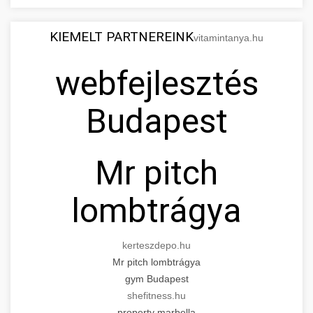
KIEMELT PARTNEREINK
vitamintanya.hu
webfejlesztés
Budapest
Mr pitch
lombtrágya
kerteszdepo.hu
Mr pitch lombtrágya
gym Budapest
shefitness.hu
property marbella