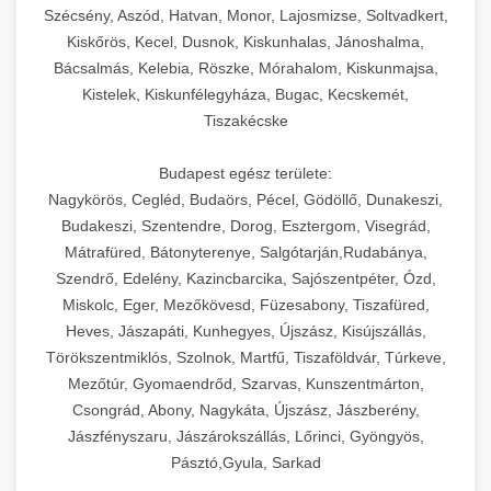
Szécsény, Aszód, Hatvan, Monor, Lajosmizse, Soltvadkert,
Kiskőrös, Kecel, Dusnok, Kiskunhalas, Jánoshalma,
Bácsalmás, Kelebia, Röszke, Mórahalom, Kiskunmajsa,
Kistelek, Kiskunfélegyháza, Bugac, Kecskemét,
Tiszakécske
Budapest egész területe:
Nagykörös, Cegléd, Budaörs, Pécel, Gödöllő, Dunakeszi,
Budakeszi, Szentendre, Dorog, Esztergom, Visegrád,
Mátrafüred, Bátonyterenye, Salgótarján,Rudabánya,
Szendrő, Edelény, Kazincbarcika, Sajószentpéter, Ózd,
Miskolc, Eger, Mezőkövesd, Füzesabony, Tiszafüred,
Heves, Jászapáti, Kunhegyes, Újszász, Kisújszállás,
Törökszentmiklós, Szolnok, Martfű, Tiszaföldvár, Túrkeve,
Mezőtúr, Gyomaendrőd, Szarvas, Kunszentmárton,
Csongrád, Abony, Nagykáta, Újszász, Jászberény,
Jászfényszaru, Jászárokszállás, Lőrinci, Gyöngyös,
Pásztó,Gyula, Sarkad