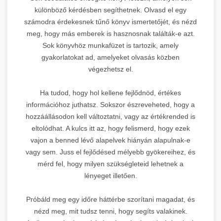
különböző kérdésben segíthetnek. Olvasd el egy
számodra érdekesnek tűnő könyv ismertetőjét, és nézd
meg, hogy más emberek is hasznosnak találták-e azt.
Sok könyvhöz munkafüzet is tartozik, amely
gyakorlatokat ad, amelyeket olvasás közben
végezhetsz el.
Ha tudod, hogy hol kellene fejlődnöd, értékes
információhoz juthatsz. Sokszor észreveheted, hogy a
hozzáállásodon kell változtatni, vagy az értékrended is
eltolódhat. A kulcs itt az, hogy felismerd, hogy ezek
vajon a benned lévő alapelvek hiányán alapulnak-e
vagy sem. Juss el fejlődésed mélyebb gyökereihez, és
mérd fel, hogy milyen szükségleteid lehetnek a
lényeget illetően.
Próbáld meg egy időre háttérbe szorítani magadat, és
nézd meg, mit tudsz tenni, hogy segíts valakinek.