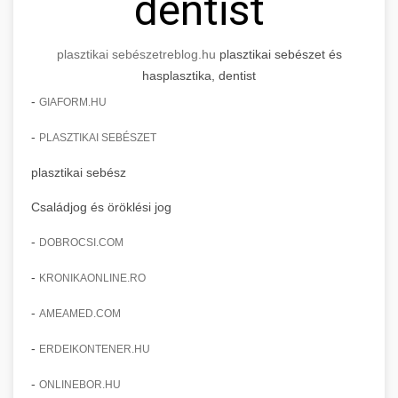
dentist
plasztikai sebészet
reblog.hu
plasztikai sebészet és
hasplasztika, dentist
-
GIAFORM.HU
-
PLASZTIKAI SEBÉSZET
plasztikai sebész
Családjog és öröklési jog
-
DOBROCSI.COM
-
KRONIKAONLINE.RO
-
AMEAMED.COM
-
ERDEIKONTENER.HU
-
ONLINEBOR.HU