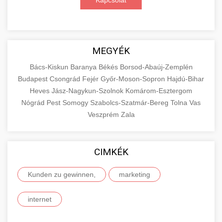
Kapcsolat
MEGYÉK
Bács-Kiskun
Baranya
Békés
Borsod-Abaúj-Zemplén
Budapest
Csongrád
Fejér
Győr-Moson-Sopron
Hajdú-Bihar
Heves
Jász-Nagykun-Szolnok
Komárom-Esztergom
Nógrád
Pest
Somogy
Szabolcs-Szatmár-Bereg
Tolna
Vas
Veszprém
Zala
CIMKÉK
Kunden zu gewinnen,
marketing
internet