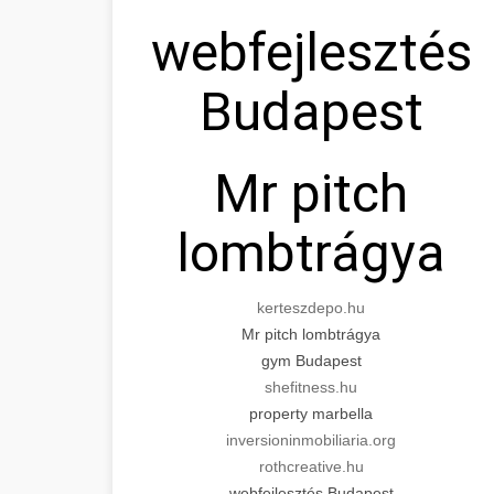
webfejlesztés
Budapest
Mr pitch
lombtrágya
kerteszdepo.hu
Mr pitch lombtrágya
gym Budapest
shefitness.hu
property marbella
inversioninmobiliaria.org
rothcreative.hu
webfejlesztés Budapest