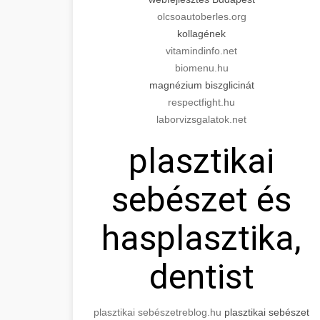
olcsoautoberles.org
kollagének
vitamindinfo.net
biomenu.hu
magnézium biszglicinát
respectfight.hu
laborvizsgalatok.net
plasztikai
sebészet és
hasplasztika,
dentist
plasztikai sebészet
reblog.hu
plasztikai sebészet