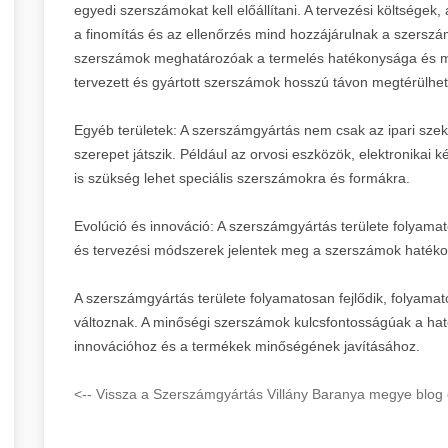
egyedi szerszámokat kell előállítani. A tervezési költségek
a finomítás és az ellenőrzés mind hozzájárulnak a szersz
szerszámok meghatározóak a termelés hatékonysága és m
tervezett és gyártott szerszámok hosszú távon megtérülhe
Egyéb területek: A szerszámgyártás nem csak az ipari szek
szerepet játszik. Például az orvosi eszközök, elektronika
is szükség lehet speciális szerszámokra és formákra.
Evolúció és innováció: A szerszámgyártás területe folyamat
és tervezési módszerek jelentek meg a szerszámok hatéko
A szerszámgyártás területe folyamatosan fejlődik, folyamat
változnak. A minőségi szerszámok kulcsfontosságúak a hat
innovációhoz és a termékek minőségének javításához.
<-- Vissza a Szerszámgyártás Villány Baranya megye blog 