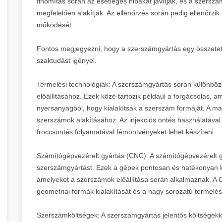
finomítás során az esetleges hibákat javítják, és a szers
megfelelően alakítják. Az ellenőrzés során pedig ellenőrzi
működését.
Fontos megjegyezni, hogy a szerszámgyártás egy összetett é
szaktudást igényel.
Termelési technológiák: A szerszámgyártás során különbö
előállításához. Ezek közé tartozik például a forgácsolás, am
nyersanyagból, hogy kialakítsák a szerszám formáját. A mar
szerszámok alakításához. Az injekciós öntés használatáva
fröccsöntés folyamatával fémöntvényeket lehet készíteni.
Számítógépvezérelt gyártás (CNC): A számítógépvezérelt g
szerszámgyártást. Ezek a gépek pontosan és hatékonyan 
amelyeket a szerszámok előállítása során alkalmaznak. A C
geometriai formák kialakítását és a nagy sorozatú termelés
Szerszámköltségek: A szerszámgyártás jelentős költségekke