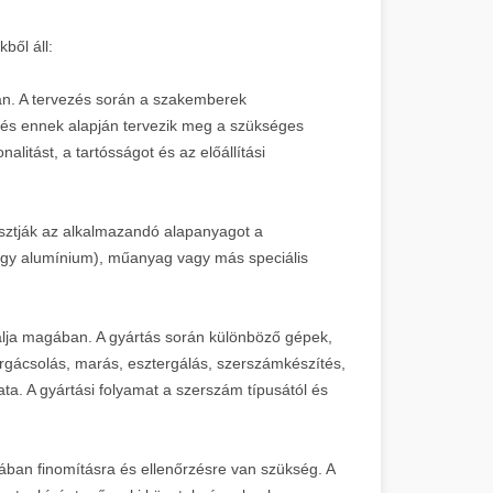
ből áll:
an. A tervezés során a szakemberek
 és ennek alapján tervezik meg a szükséges
litást, a tartósságot és az előállítási
lasztják az alkalmazandó alapanyagot a
agy alumínium), műanyag vagy más speciális
lalja magában. A gyártás során különböző gépek,
orgácsolás, marás, esztergálás, szerszámkészítés,
a. A gyártási folyamat a szerszám típusától és
lában finomításra és ellenőrzésre van szükség. A