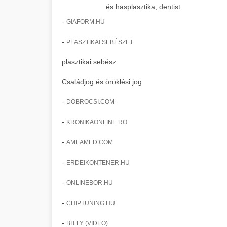
és hasplasztika, dentist
-
GIAFORM.HU
-
PLASZTIKAI SEBÉSZET
plasztikai sebész
Családjog és öröklési jog
-
DOBROCSI.COM
-
KRONIKAONLINE.RO
-
AMEAMED.COM
-
ERDEIKONTENER.HU
-
ONLINEBOR.HU
-
CHIPTUNING.HU
-
BIT.LY (VIDEO)