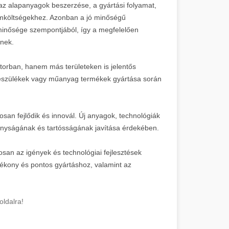
, az alapanyagok beszerzése, a gyártási folyamat,
ámköltségekhez. Azonban a jó minőségű
inősége szempontjából, így a megfelelően
tnek.
torban, hanem más területeken is jelentős
i készülékek vagy műanyag termékek gyártása során
osan fejlődik és innovál. Új anyagok, technológiák
nyságának és tartósságának javítása érdekében.
osan az igények és technológiai fejlesztések
ékony és pontos gyártáshoz, valamint az
oldalra!