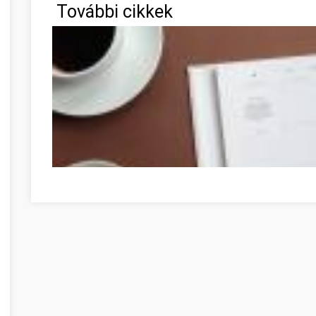
További cikkek
Faites du développement personnel votre prochaine gran