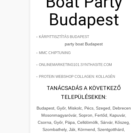
Boat Party
Budapest
-
KÁRPITTISZTÍTÁS BUDAPEST
party boat Budapest
-
MMC CHIPTUNING
-
ONLINEMARKETING101.SYNTHASITE.COM
-
PROTEIN WEBSHOP COLLAGEN: KOLLAGÉN
TANÁCSADÁS A KÖVETKEZŐ
TELEPÜLÉSEKEN:
Budapest, Győr, Miskolc, Pécs, Szeged, Debrecen
Mosonmagyaróvár, Sopron, Fertőd, Kapuvár,
Csorna, Győr, Pápa, Celldömölk, Sárvár, Kőszeg,
Szombathely, Ják, Körmend, Szentgotthárd,