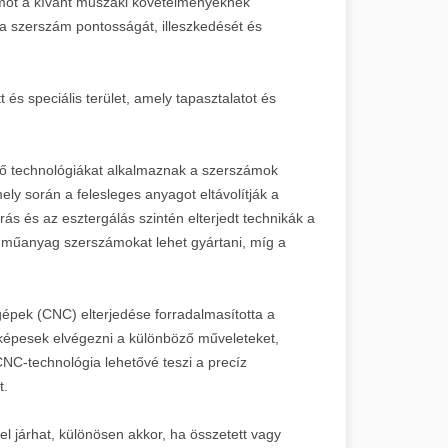
zámot a kívánt műszaki követelményeknek
k a szerszám pontosságát, illeszkedését és
s speciális terület, amely tapasztalatot és
ző technológiákat alkalmaznak a szerszámok
ely során a felesleges anyagot eltávolítják a
ás és az esztergálás szintén elterjedt technikák a
l műanyag szerszámokat lehet gyártani, míg a
épek (CNC) elterjedése forradalmasította a
képesek elvégezni a különböző műveleteket,
NC-technológia lehetővé teszi a precíz
t.
l járhat, különösen akkor, ha összetett vagy