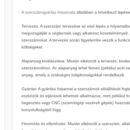
A szerszámgyártás folyamata
általában a következő lépések
Tervezés: A szerszám tervezése az első lépés a folyamatb
megvizsgálják a végtermék vagy alkatrész követelményeit,
szerszámokat. A tervezés során figyelembe veszik a funkciona
költségeket.
Alapanyag kiválasztása: Miután elkészült a tervezés, kivá
szerszámokhoz. Az alapanyag lehet fémes (például acél v
anyag, amely a szükséges tulajdonságokkal rendelkezik.
Gyártás: A gyártási folyamat a szerszámok előállítását fog
eszközök és eljárások lehetnek alkalmazva, mint például f
hegesztés vagy CNC (számítógép vezérelt gépek) használat
bonyolultságától függ.
Finomítás és ellenőrzés: Miután elkészült a szerszám, álta