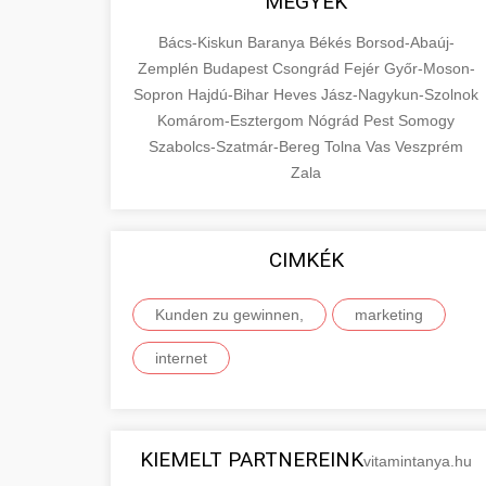
MEGYÉK
Bács-Kiskun
Baranya
Békés
Borsod-Abaúj-
Zemplén
Budapest
Csongrád
Fejér
Győr-Moson-
Sopron
Hajdú-Bihar
Heves
Jász-Nagykun-Szolnok
Komárom-Esztergom
Nógrád
Pest
Somogy
Szabolcs-Szatmár-Bereg
Tolna
Vas
Veszprém
Zala
CIMKÉK
Kunden zu gewinnen,
marketing
internet
KIEMELT PARTNEREINK
vitamintanya.hu