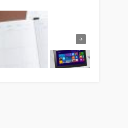
de réussite Baranya megye
Számítógép laptop tablet Baranya megye