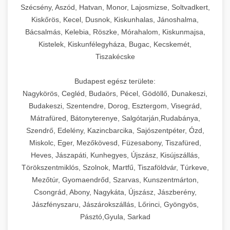
Szécsény, Aszód, Hatvan, Monor, Lajosmizse, Soltvadkert,
Kiskőrös, Kecel, Dusnok, Kiskunhalas, Jánoshalma,
Bácsalmás, Kelebia, Röszke, Mórahalom, Kiskunmajsa,
Kistelek, Kiskunfélegyháza, Bugac, Kecskemét,
Tiszakécske
Budapest egész területe:
Nagykörös, Cegléd, Budaörs, Pécel, Gödöllő, Dunakeszi,
Budakeszi, Szentendre, Dorog, Esztergom, Visegrád,
Mátrafüred, Bátonyterenye, Salgótarján,Rudabánya,
Szendrő, Edelény, Kazincbarcika, Sajószentpéter, Ózd,
Miskolc, Eger, Mezőkövesd, Füzesabony, Tiszafüred,
Heves, Jászapáti, Kunhegyes, Újszász, Kisújszállás,
Törökszentmiklós, Szolnok, Martfű, Tiszaföldvár, Túrkeve,
Mezőtúr, Gyomaendrőd, Szarvas, Kunszentmárton,
Csongrád, Abony, Nagykáta, Újszász, Jászberény,
Jászfényszaru, Jászárokszállás, Lőrinci, Gyöngyös,
Pásztó,Gyula, Sarkad