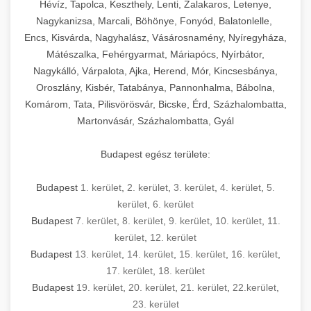
Hévíz, Tapolca, Keszthely, Lenti, Zalakaros, Letenye,
Nagykanizsa, Marcali, Böhönye, Fonyód, Balatonlelle,
Encs, Kisvárda, Nagyhalász, Vásárosnamény, Nyíregyháza,
Mátészalka, Fehérgyarmat, Máriapócs, Nyírbátor,
Nagykálló, Várpalota, Ajka, Herend, Mór, Kincsesbánya,
Oroszlány, Kisbér, Tatabánya, Pannonhalma, Bábolna,
Komárom, Tata, Pilisvörösvár, Bicske, Érd, Százhalombatta,
Martonvásár, Százhalombatta, Gyál
Budapest egész területe:
Budapest
1. kerület
,
2. kerület
,
3. kerület
,
4. kerület
,
5.
kerület
,
6. kerület
Budapest
7. kerület
,
8. kerület
,
9. kerület
,
10. kerület
,
11.
kerület
,
12. kerület
Budapest
13. kerület
,
14. kerület
,
15. kerület
,
16. kerület
,
17. kerület
,
18. kerület
Budapest
19. kerület
,
20. kerület
,
21. kerület
,
22.kerület
,
23. kerület