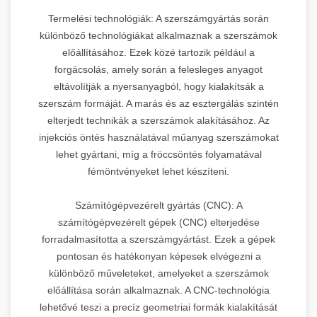
Termelési technológiák: A szerszámgyártás során
különböző technológiákat alkalmaznak a szerszámok
előállításához. Ezek közé tartozik például a
forgácsolás, amely során a felesleges anyagot
eltávolítják a nyersanyagból, hogy kialakítsák a
szerszám formáját. A marás és az esztergálás szintén
elterjedt technikák a szerszámok alakításához. Az
injekciós öntés használatával műanyag szerszámokat
lehet gyártani, míg a fröccsöntés folyamatával
fémöntvényeket lehet készíteni.
Számítógépvezérelt gyártás (CNC): A
számítógépvezérelt gépek (CNC) elterjedése
forradalmasította a szerszámgyártást. Ezek a gépek
pontosan és hatékonyan képesek elvégezni a
különböző műveleteket, amelyeket a szerszámok
előállítása során alkalmaznak. A CNC-technológia
lehetővé teszi a precíz geometriai formák kialakítását