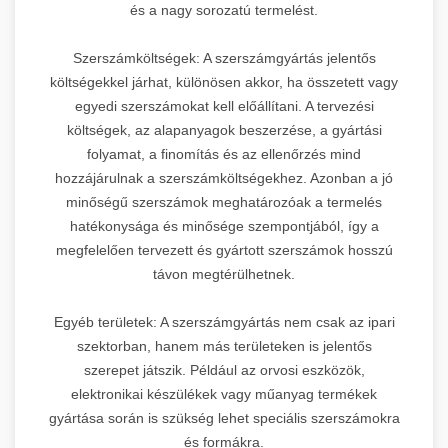
és a nagy sorozatú termelést.
Szerszámköltségek: A szerszámgyártás jelentős
költségekkel járhat, különösen akkor, ha összetett vagy
egyedi szerszámokat kell előállítani. A tervezési
költségek, az alapanyagok beszerzése, a gyártási
folyamat, a finomítás és az ellenőrzés mind
hozzájárulnak a szerszámköltségekhez. Azonban a jó
minőségű szerszámok meghatározóak a termelés
hatékonysága és minősége szempontjából, így a
megfelelően tervezett és gyártott szerszámok hosszú
távon megtérülhetnek.
Egyéb területek: A szerszámgyártás nem csak az ipari
szektorban, hanem más területeken is jelentős
szerepet játszik. Például az orvosi eszközök,
elektronikai készülékek vagy műanyag termékek
gyártása során is szükség lehet speciális szerszámokra
és formákra.