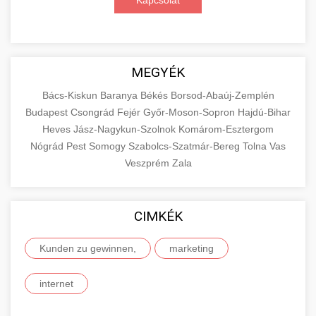
Kapcsolat
MEGYÉK
Bács-Kiskun
Baranya
Békés
Borsod-Abaúj-Zemplén
Budapest
Csongrád
Fejér
Győr-Moson-Sopron
Hajdú-Bihar
Heves
Jász-Nagykun-Szolnok
Komárom-Esztergom
Nógrád
Pest
Somogy
Szabolcs-Szatmár-Bereg
Tolna
Vas
Veszprém
Zala
CIMKÉK
Kunden zu gewinnen,
marketing
internet