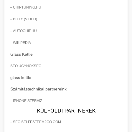
-
CHIPTUNING.HU
-
BIT.LY (VIDEO)
-
AUTOCHIP.HU
-
WIKIPEDIA
Glass Kettle
SEO ÜGYNÖKSÉG
glass kettle
Számítástechnikai partnereink
-
IPHONE SZERVIZ
KÜLFÖLDI PARTNEREK
-
SEO SELFESTEEM2GO.COM