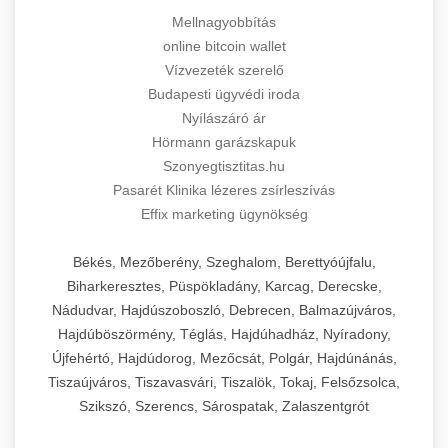
Mellnagyobbítás
online bitcoin wallet
Vízvezeték szerelő
Budapesti ügyvédi iroda
Nyílászáró ár
Hörmann garázskapuk
Szonyegtisztitas.hu
Pasarét Klinika lézeres zsírleszívás
Effix marketing ügynökség
Békés, Mezőberény, Szeghalom, Berettyóújfalu,
Biharkeresztes, Püspökladány, Karcag, Derecske,
Nádudvar, Hajdúszoboszló, Debrecen, Balmazújváros,
Hajdúböszörmény, Téglás, Hajdúhadház, Nyíradony,
Újfehértó, Hajdúdorog, Mezőcsát, Polgár, Hajdúnánás,
Tiszaújváros, Tiszavasvári, Tiszalök, Tokaj, Felsőzsolca,
Szikszó, Szerencs, Sárospatak, Zalaszentgrót