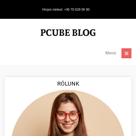
Hívjon minket: +36 70 629 06 90
Menü
RÓLUNK