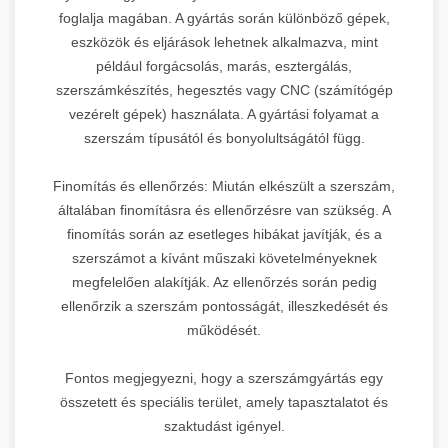
foglalja magában. A gyártás során különböző gépek,
eszközök és eljárások lehetnek alkalmazva, mint
például forgácsolás, marás, esztergálás,
szerszámkészítés, hegesztés vagy CNC (számítógép
vezérelt gépek) használata. A gyártási folyamat a
szerszám típusától és bonyolultságától függ.
Finomítás és ellenőrzés: Miután elkészült a szerszám,
általában finomításra és ellenőrzésre van szükség. A
finomítás során az esetleges hibákat javítják, és a
szerszámot a kívánt műszaki követelményeknek
megfelelően alakítják. Az ellenőrzés során pedig
ellenőrzik a szerszám pontosságát, illeszkedését és
működését.
Fontos megjegyezni, hogy a szerszámgyártás egy
összetett és speciális terület, amely tapasztalatot és
szaktudást igényel.