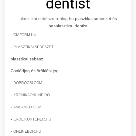
dentist
plasztikai sebészet
reblog.hu
plasztikai sebészet és
hasplasztika, dentist
-
GIAFORM.HU
-
PLASZTIKAI SEBÉSZET
plasztikai sebész
Családjog és öröklési jog
-
DOBROCSI.COM
-
KRONIKAONLINE.RO
-
AMEAMED.COM
-
ERDEIKONTENER.HU
-
ONLINEBOR.HU