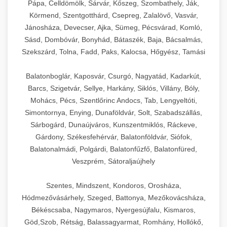
Pápa, Celldömölk, Sárvár, Kőszeg, Szombathely, Ják,
Körmend, Szentgotthárd, Csepreg, Zalalövő, Vasvár,
Jánosháza, Devecser, Ajka, Sümeg, Pécsvárad, Komló,
Sásd, Dombóvár, Bonyhád, Bátaszék, Baja, Bácsalmás,
Szekszárd, Tolna, Fadd, Paks, Kalocsa, Hőgyész, Tamási
Balatonboglár, Kaposvár, Csurgó, Nagyatád, Kadarkút,
Barcs, Szigetvár, Sellye, Harkány, Siklós, Villány, Bóly,
Mohács, Pécs, Szentlőrinc Andocs, Tab, Lengyeltóti,
Simontornya, Enying, Dunaföldvár, Solt, Szabadszállás,
Sárbogárd, Dunaújváros, Kunszentmiklós, Ráckeve,
Gárdony, Székesfehérvár, Balatonföldvár, Siófok,
Balatonalmádi, Polgárdi, Balatonfűzfő, Balatonfüred,
Veszprém, Sátoraljaújhely
Szentes, Mindszent, Kondoros, Orosháza,
Hódmezővásárhely, Szeged, Battonya, Mezőkovácsháza,
Békéscsaba, Nagymaros, Nyergesújfalu, Kismaros,
Göd,Szob, Rétság, Balassagyarmat, Romhány, Hollókő,