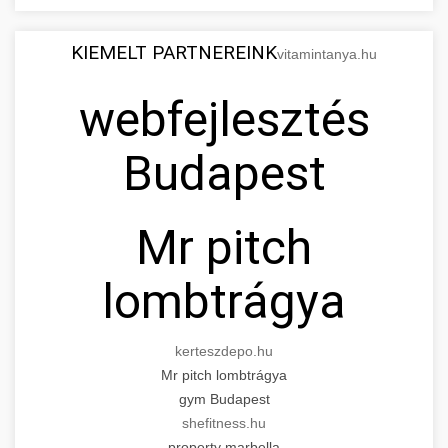
KIEMELT PARTNEREINK
vitamintanya.hu
webfejlesztés
Budapest
Mr pitch
lombtrágya
kerteszdepo.hu
Mr pitch lombtrágya
gym Budapest
shefitness.hu
property marbella