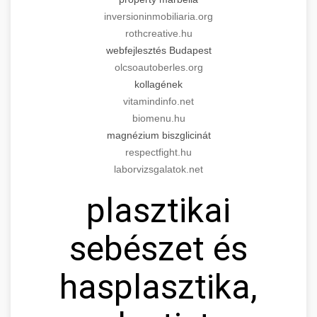
inversioninmobiliaria.org
rothcreative.hu
webfejlesztés Budapest
olcsoautoberles.org
kollagének
vitamindinfo.net
biomenu.hu
magnézium biszglicinát
respectfight.hu
laborvizsgalatok.net
plasztikai
sebészet és
hasplasztika,