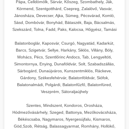
Pápa, Celldömölk, Sárvár, Kőszeg, Szombathely, Ják,
Körmend, Szentgotthárd, Csepreg, Zalalövő, Vasvár,
Jánosháza, Devecser, Ajka, Sümeg, Pécsvárad, Komló,
Sásd, Dombóvár, Bonyhád, Bátaszék, Baja, Bácsalmás,
Szekszárd, Tolna, Fadd, Paks, Kalocsa, Hőgyész, Tamási
Balatonboglár, Kaposvár, Csurgó, Nagyatád, Kadarkút,
Barcs, Szigetvár, Sellye, Harkány, Siklós, Villány, Bóly,
Mohács, Pécs, Szentlőrinc Andocs, Tab, Lengyeltóti,
Simontornya, Enying, Dunaföldvár, Solt, Szabadszállás,
Sárbogárd, Dunaújváros, Kunszentmiklós, Ráckeve,
Gárdony, Székesfehérvár, Balatonföldvár, Siófok,
Balatonalmádi, Polgárdi, Balatonfűzfő, Balatonfüred,
Veszprém, Sátoraljaújhely
Szentes, Mindszent, Kondoros, Orosháza,
Hódmezővásárhely, Szeged, Battonya, Mezőkovácsháza,
Békéscsaba, Nagymaros, Nyergesújfalu, Kismaros,
Göd,Szob, Rétság, Balassagyarmat, Romhány, Hollókő,