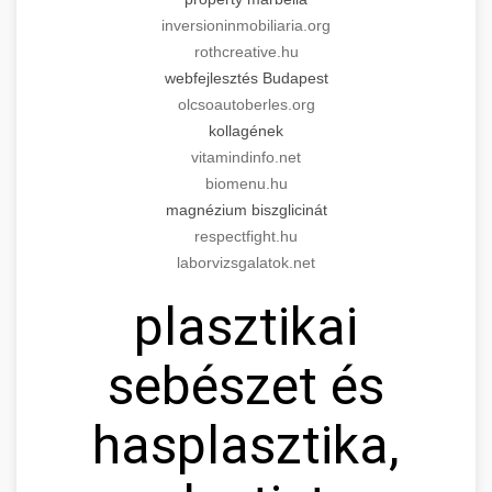
inversioninmobiliaria.org
rothcreative.hu
webfejlesztés Budapest
olcsoautoberles.org
kollagének
vitamindinfo.net
biomenu.hu
magnézium biszglicinát
respectfight.hu
laborvizsgalatok.net
plasztikai
sebészet és
hasplasztika,