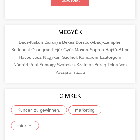
Kapcsolat
MEGYÉK
Bács-Kiskun
Baranya
Békés
Borsod-Abaúj-Zemplén
Budapest
Csongrád
Fejér
Győr-Moson-Sopron
Hajdú-Bihar
Heves
Jász-Nagykun-Szolnok
Komárom-Esztergom
Nógrád
Pest
Somogy
Szabolcs-Szatmár-Bereg
Tolna
Vas
Veszprém
Zala
CIMKÉK
Kunden zu gewinnen,
marketing
internet