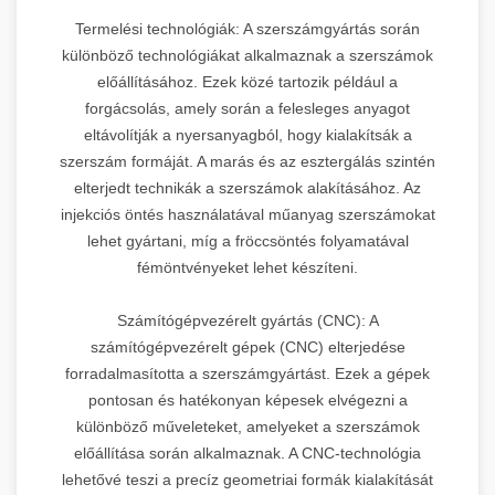
Termelési technológiák: A szerszámgyártás során
különböző technológiákat alkalmaznak a szerszámok
előállításához. Ezek közé tartozik például a
forgácsolás, amely során a felesleges anyagot
eltávolítják a nyersanyagból, hogy kialakítsák a
szerszám formáját. A marás és az esztergálás szintén
elterjedt technikák a szerszámok alakításához. Az
injekciós öntés használatával műanyag szerszámokat
lehet gyártani, míg a fröccsöntés folyamatával
fémöntvényeket lehet készíteni.
Számítógépvezérelt gyártás (CNC): A
számítógépvezérelt gépek (CNC) elterjedése
forradalmasította a szerszámgyártást. Ezek a gépek
pontosan és hatékonyan képesek elvégezni a
különböző műveleteket, amelyeket a szerszámok
előállítása során alkalmaznak. A CNC-technológia
lehetővé teszi a precíz geometriai formák kialakítását