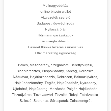
Mellnagyobbítás
online bitcoin wallet
Vízvezeték szerelő
Budapesti ügyvédi iroda
Nyílászáró ár
Hörmann garázskapuk
Szonyegtisztitas.hu
Pasarét Klinika lézeres zsírleszívás
Effix marketing ügynökség
Békés, Mezőberény, Szeghalom, Berettyóújfalu,
Biharkeresztes, Püspökladány, Karcag, Derecske,
Nádudvar, Hajdúszoboszló, Debrecen, Balmazújváros,
Hajdúböszörmény, Téglás, Hajdúhadház, Nyíradony,
Újfehértó, Hajdúdorog, Mezőcsát, Polgár, Hajdúnánás,
Tiszaújváros, Tiszavasvári, Tiszalök, Tokaj, Felsőzsolca,
Szikszó, Szerencs, Sárospatak, Zalaszentgrót