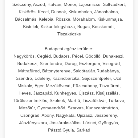
Szécsény, Aszód, Hatvan, Monor, Lajosmizse, Soltvadkert,
Kiskőrös, Kecel, Dusnok, Kiskunhalas, Jánoshalma,
Bácsalmás, Kelebia, Röszke, Mórahalom, Kiskunmajsa,
Kistelek, Kiskunfélegyháza, Bugac, Kecskemét,
Tiszakécske
Budapest egész területe:
Nagykörös, Cegléd, Budaörs, Pécel, Gödöllő, Dunakeszi,
Budakeszi, Szentendre, Dorog, Esztergom, Visegrád,
Mátrafüred, Bátonyterenye, Salgótarján,Rudabánya,
Szendrő, Edelény, Kazincbarcika, Sajószentpéter, Ózd,
Miskolc, Eger, Mezőkövesd, Füzesabony, Tiszafüred,
Heves, Jászapáti, Kunhegyes, Újszász, Kisújszállás,
Törökszentmiklós, Szolnok, Martfű, Tiszaföldvár, Túrkeve,
Mezőtúr, Gyomaendrőd, Szarvas, Kunszentmárton,
Csongrád, Abony, Nagykáta, Újszász, Jászberény,
Jászfényszaru, Jászárokszállás, Lőrinci, Gyöngyös,
Pásztó,Gyula, Sarkad