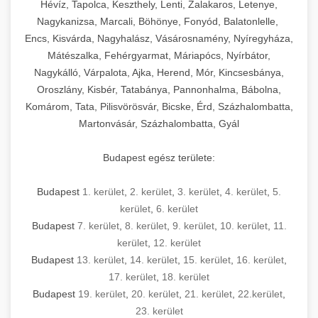
Hévíz, Tapolca, Keszthely, Lenti, Zalakaros, Letenye,
Nagykanizsa, Marcali, Böhönye, Fonyód, Balatonlelle,
Encs, Kisvárda, Nagyhalász, Vásárosnamény, Nyíregyháza,
Mátészalka, Fehérgyarmat, Máriapócs, Nyírbátor,
Nagykálló, Várpalota, Ajka, Herend, Mór, Kincsesbánya,
Oroszlány, Kisbér, Tatabánya, Pannonhalma, Bábolna,
Komárom, Tata, Pilisvörösvár, Bicske, Érd, Százhalombatta,
Martonvásár, Százhalombatta, Gyál
Budapest egész területe:
Budapest
1. kerület
,
2. kerület
,
3. kerület
,
4. kerület
,
5.
kerület
,
6. kerület
Budapest
7. kerület
,
8. kerület
,
9. kerület
,
10. kerület
,
11.
kerület
,
12. kerület
Budapest
13. kerület
,
14. kerület
,
15. kerület
,
16. kerület
,
17. kerület
,
18. kerület
Budapest
19. kerület
,
20. kerület
,
21. kerület
,
22.kerület
,
23. kerület