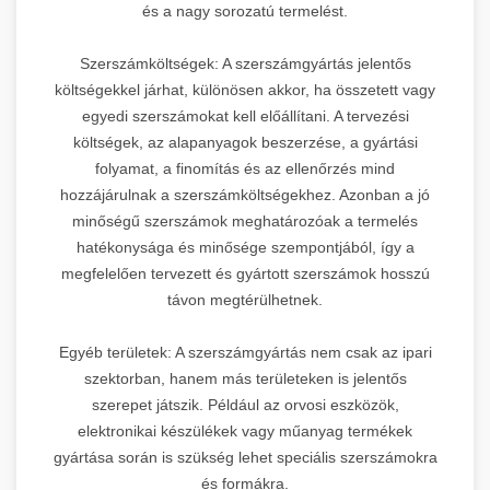
és a nagy sorozatú termelést.
Szerszámköltségek: A szerszámgyártás jelentős
költségekkel járhat, különösen akkor, ha összetett vagy
egyedi szerszámokat kell előállítani. A tervezési
költségek, az alapanyagok beszerzése, a gyártási
folyamat, a finomítás és az ellenőrzés mind
hozzájárulnak a szerszámköltségekhez. Azonban a jó
minőségű szerszámok meghatározóak a termelés
hatékonysága és minősége szempontjából, így a
megfelelően tervezett és gyártott szerszámok hosszú
távon megtérülhetnek.
Egyéb területek: A szerszámgyártás nem csak az ipari
szektorban, hanem más területeken is jelentős
szerepet játszik. Például az orvosi eszközök,
elektronikai készülékek vagy műanyag termékek
gyártása során is szükség lehet speciális szerszámokra
és formákra.