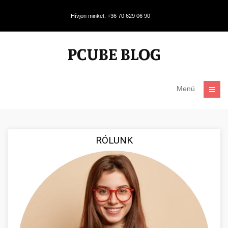
Hívjon minket: +36 70 629 06 90
Menü
RÓLUNK