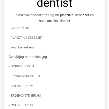
dentist
plasztikai sebészet
reblog.hu
plasztikai sebészet és
hasplasztika, dentist
-
GIAFORM.HU
-
PLASZTIKAI SEBÉSZET
plasztikai sebész
Családjog és öröklési jog
-
DOBROCSI.COM
-
KRONIKAONLINE.RO
-
AMEAMED.COM
-
ERDEIKONTENER.HU
-
ONLINEBOR.HU