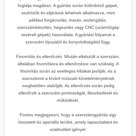
foglalja magában. A gyártás során különböző gépek,
eszközök és eljárások lehetnek alkalmazva, mint
például forgácsolás, marás, esztergálás,
szerszámkészítés, hegesztés vagy CNC (számítógép
vezérelt gépek) használata. A gyártási folyamat a
szerszám típusától és bonyolultságától függ.
Finomítás és ellenőrzés: Miután elkészült a szerszám,
általában finomításra és ellenőrzésre van szükség. A
finomítás során az esetleges hibákat javítják, és a
szerszámot a kívánt műszaki követelményeknek
megfelelően alakítják. Az ellenőrzés során pedig
ellenőrzik a szerszám pontosságát, illeszkedését és
működését.
Fontos megjegyezni, hogy a szerszámgyártás egy
összetett és speciális terület, amely tapasztalatot és
szaktudást igényel.