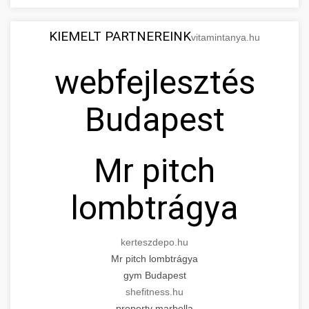
KIEMELT PARTNEREINK
vitamintanya.hu
webfejlesztés
Budapest
Mr pitch
lombtrágya
kerteszdepo.hu
Mr pitch lombtrágya
gym Budapest
shefitness.hu
property marbella