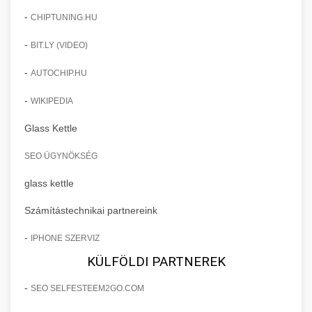
-
CHIPTUNING.HU
-
BIT.LY (VIDEO)
-
AUTOCHIP.HU
-
WIKIPEDIA
Glass Kettle
SEO ÜGYNÖKSÉG
glass kettle
Számítástechnikai partnereink
-
IPHONE SZERVIZ
KÜLFÖLDI PARTNEREK
-
SEO SELFESTEEM2GO.COM