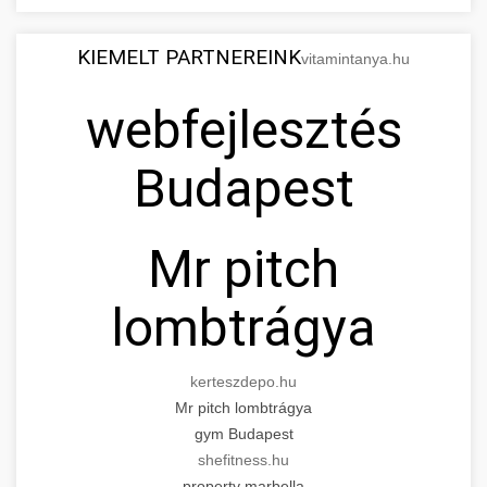
KIEMELT PARTNEREINK
vitamintanya.hu
webfejlesztés
Budapest
Mr pitch
lombtrágya
kerteszdepo.hu
Mr pitch lombtrágya
gym Budapest
shefitness.hu
property marbella