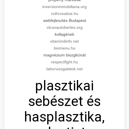
inversioninmobiliaria.org
rothcreative.hu
webfejlesztés Budapest
olcsoautoberles.org
kollagének
vitamindinfo.net
biomenu.hu
magnézium biszglicinát
respectfight.hu
laborvizsgalatok.net
plasztikai
sebészet és
hasplasztika,