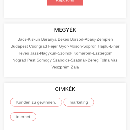
Kapcsolat
MEGYÉK
Bács-Kiskun
Baranya
Békés
Borsod-Abaúj-Zemplén
Budapest
Csongrád
Fejér
Győr-Moson-Sopron
Hajdú-Bihar
Heves
Jász-Nagykun-Szolnok
Komárom-Esztergom
Nógrád
Pest
Somogy
Szabolcs-Szatmár-Bereg
Tolna
Vas
Veszprém
Zala
CIMKÉK
Kunden zu gewinnen,
marketing
internet