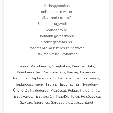
Mellnagyobbítás
online bitcoin wallet
Vízvezeték szerelő
Budapesti ügyvédi iroda
Nyílászáró ár
Hörmann garázskapuk
Szonyegtisztitas.hu
Pasarét Klinika lézeres zsírleszívás
Effix marketing ügynökség
Békés, Mezőberény, Szeghalom, Berettyóújfalu,
Biharkeresztes, Püspökladány, Karcag, Derecske,
Nádudvar, Hajdúszoboszló, Debrecen, Balmazújváros,
Hajdúböszörmény, Téglás, Hajdúhadház, Nyíradony,
Újfehértó, Hajdúdorog, Mezőcsát, Polgár, Hajdúnánás,
Tiszaújváros, Tiszavasvári, Tiszalök, Tokaj, Felsőzsolca,
Szikszó, Szerencs, Sárospatak, Zalaszentgrót