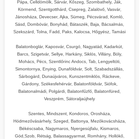
Pápa, Celldömölk, Sárvár, Kőszeg, Szombathely, Ják,
Körmend, Szentgotthárd, Csepreg, Zalalövő, Vasvár,
Jánosháza, Devecser, Ajka, Sümeg, Pécsvárad, Komló,
Sásd, Dombóvár, Bonyhád, Bátaszék, Baja, Bácsalmás,
Szekszárd, Tolna, Fadd, Paks, Kalocsa, Hőgyész, Tamási
Balatonboglár, Kaposvár, Csurgó, Nagyatád, Kadarkút,
Barcs, Szigetvár, Sellye, Harkány, Siklós, Villány, Bóly,
Mohács, Pécs, Szentlőrinc Andocs, Tab, Lengyeltóti,
Simontornya, Enying, Dunaföldvár, Solt, Szabadszállás,
Sárbogárd, Dunaújváros, Kunszentmiklós, Ráckeve,
Gárdony, Székesfehérvár, Balatonföldvár, Siófok,
Balatonalmádi, Polgárdi, Balatonfűzfő, Balatonfüred,
Veszprém, Sátoraljaújhely
Szentes, Mindszent, Kondoros, Orosháza,
Hódmezővásárhely, Szeged, Battonya, Mezőkovácsháza,
Békéscsaba, Nagymaros, Nyergesújfalu, Kismaros,
Göd,Szob, Rétság, Balassagyarmat, Romhány, Hollókő,