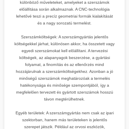
különböző műveleteket, amelyeket a szerszámok
előállítása során alkalmaznak. A CNC-technológia
lehetővé teszi a precíz geometriai formák kialakítását
és a nagy sorozatú termelést.
Szerszámköltségek: A szerszámgyártás jelentős
költségekkel járhat, különösen akkor, ha összetett vagy
egyedi szerszámokat kell előállítani. A tervezési
költségek, az alapanyagok beszerzése, a gyártási
folyamat, a finomítás és az ellenőrzés mind
hozzájárulnak a szerszámköltségekhez. Azonban a jó
minőségű szerszámok meghatározóak a termelés
hatékonysága és minősége szempontjából, így a
megfelelően tervezett és gyártott szerszámok hosszú
távon megtérülhetnek.
Egyéb területek: A szerszámgyártás nem csak az ipari
szektorban, hanem más területeken is jelentős
szerepet játszik. Például az orvosi eszközök,