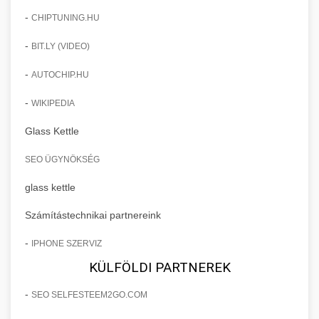
-
CHIPTUNING.HU
-
BIT.LY (VIDEO)
-
AUTOCHIP.HU
-
WIKIPEDIA
Glass Kettle
SEO ÜGYNÖKSÉG
glass kettle
Számítástechnikai partnereink
-
IPHONE SZERVIZ
KÜLFÖLDI PARTNEREK
-
SEO SELFESTEEM2GO.COM