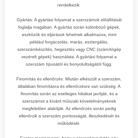
rendelkezik.
Gyártás: A gyártási folyamat a szerszámok előállítását
foglalja magában. A gyártás során különböző gépek,
eszközök és eljárások lehetnek alkalmazva, mint
például forgácsolás, marás, esztergálás,
szerszámkészítés, hegesztés vagy CNC (számítógép
vezérelt gépek) használata. A gyártási folyamat a
szerszám típusától és bonyolultságától függ.
Finomítás és ellenőrzés: Miután elkészült a szerszám,
általában finomításra és ellenőrzésre van szükség. A
finomítás során az esetleges hibákat javítják, és a
szerszámot a kívánt műszaki követelményeknek
megfelelően alakítják. Az ellenőrzés során pedig
ellenőrzik a szerszám pontosságát, illeszkedését és
működését.
Fontos megjegyezni, hogy a szerszámgyártás egy