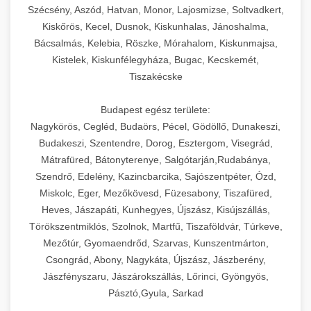
Szécsény, Aszód, Hatvan, Monor, Lajosmizse, Soltvadkert,
Kiskőrös, Kecel, Dusnok, Kiskunhalas, Jánoshalma,
Bácsalmás, Kelebia, Röszke, Mórahalom, Kiskunmajsa,
Kistelek, Kiskunfélegyháza, Bugac, Kecskemét,
Tiszakécske
Budapest egész területe:
Nagykörös, Cegléd, Budaörs, Pécel, Gödöllő, Dunakeszi,
Budakeszi, Szentendre, Dorog, Esztergom, Visegrád,
Mátrafüred, Bátonyterenye, Salgótarján,Rudabánya,
Szendrő, Edelény, Kazincbarcika, Sajószentpéter, Ózd,
Miskolc, Eger, Mezőkövesd, Füzesabony, Tiszafüred,
Heves, Jászapáti, Kunhegyes, Újszász, Kisújszállás,
Törökszentmiklós, Szolnok, Martfű, Tiszaföldvár, Túrkeve,
Mezőtúr, Gyomaendrőd, Szarvas, Kunszentmárton,
Csongrád, Abony, Nagykáta, Újszász, Jászberény,
Jászfényszaru, Jászárokszállás, Lőrinci, Gyöngyös,
Pásztó,Gyula, Sarkad