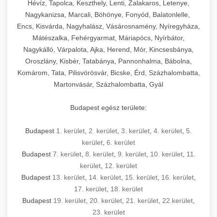
Hévíz, Tapolca, Keszthely, Lenti, Zalakaros, Letenye,
Nagykanizsa, Marcali, Böhönye, Fonyód, Balatonlelle,
Encs, Kisvárda, Nagyhalász, Vásárosnamény, Nyíregyháza,
Mátészalka, Fehérgyarmat, Máriapócs, Nyírbátor,
Nagykálló, Várpalota, Ajka, Herend, Mór, Kincsesbánya,
Oroszlány, Kisbér, Tatabánya, Pannonhalma, Bábolna,
Komárom, Tata, Pilisvörösvár, Bicske, Érd, Százhalombatta,
Martonvásár, Százhalombatta, Gyál
Budapest egész területe:
Budapest
1. kerület
,
2. kerület
,
3. kerület
,
4. kerület
,
5.
kerület
,
6. kerület
Budapest
7. kerület
,
8. kerület
,
9. kerület
,
10. kerület
,
11.
kerület
,
12. kerület
Budapest
13. kerület
,
14. kerület
,
15. kerület
,
16. kerület
,
17. kerület
,
18. kerület
Budapest
19. kerület
,
20. kerület
,
21. kerület
,
22.kerület
,
23. kerület