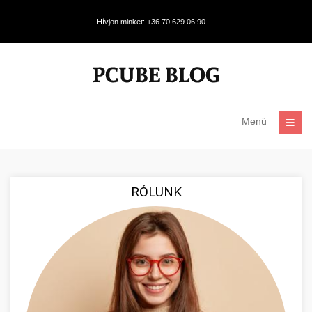
Hívjon minket: +36 70 629 06 90
Menü
RÓLUNK