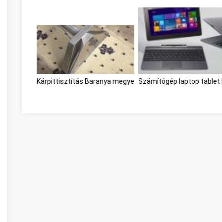
Kárpittisztítás Baranya megye
Számítógép laptop table