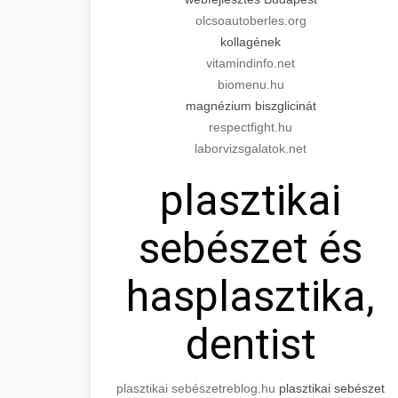
olcsoautoberles.org
kollagének
vitamindinfo.net
biomenu.hu
magnézium biszglicinát
respectfight.hu
laborvizsgalatok.net
plasztikai
sebészet és
hasplasztika,
dentist
plasztikai sebészet
reblog.hu
plasztikai sebészet