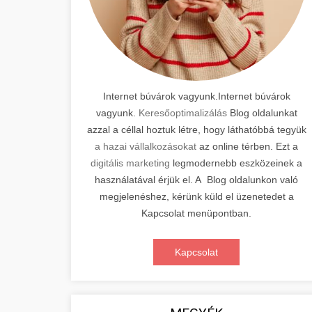
Internet búvárok vagyunk.Internet búvárok
vagyunk.
Keresőoptimalizálás
Blog oldalunkat
azzal a céllal hoztuk létre, hogy láthatóbbá tegyük
a hazai vállalkozásokat
az online térben. Ezt a
digitális marketing
legmodernebb eszközeinek a
használatával érjük el. A Blog oldalunkon való
megjelenéshez, kérünk küld el üzenetedet a
Kapcsolat menüpontban.
Kapcsolat