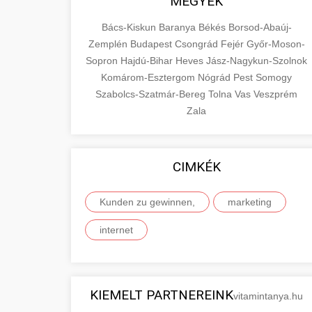
MEGYÉK
Bács-Kiskun
Baranya
Békés
Borsod-Abaúj-
Zemplén
Budapest
Csongrád
Fejér
Győr-Moson-
Sopron
Hajdú-Bihar
Heves
Jász-Nagykun-Szolnok
Komárom-Esztergom
Nógrád
Pest
Somogy
Szabolcs-Szatmár-Bereg
Tolna
Vas
Veszprém
Zala
CIMKÉK
Kunden zu gewinnen,
marketing
internet
KIEMELT PARTNEREINK
vitamintanya.hu