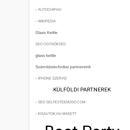
-
AUTOCHIP.HU
-
WIKIPEDIA
Glass Kettle
SEO ÜGYNÖKSÉG
glass kettle
Számítástechnikai partnereink
-
IPHONE SZERVIZ
KÜLFÖLDI PARTNEREK
-
SEO SELFESTEEM2GO.COM
-
KISAUTOK.HU MAKETT