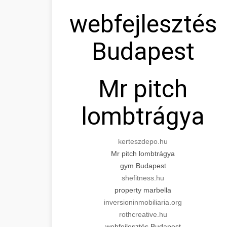
webfejlesztés
Budapest
Mr pitch
lombtrágya
kerteszdepo.hu
Mr pitch lombtrágya
gym Budapest
shefitness.hu
property marbella
inversioninmobiliaria.org
rothcreative.hu
webfejlesztés Budapest