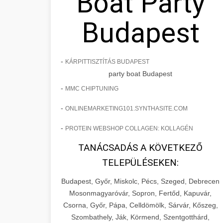
Boat Party
Budapest
-
KÁRPITTISZTÍTÁS BUDAPEST
party boat Budapest
-
MMC CHIPTUNING
-
ONLINEMARKETING101.SYNTHASITE.COM
-
PROTEIN WEBSHOP COLLAGEN: KOLLAGÉN
TANÁCSADÁS A KÖVETKEZŐ
TELEPÜLÉSEKEN:
Budapest, Győr, Miskolc, Pécs, Szeged, Debrecen
Mosonmagyaróvár, Sopron, Fertőd, Kapuvár,
Csorna, Győr, Pápa, Celldömölk, Sárvár, Kőszeg,
Szombathely, Ják, Körmend, Szentgotthárd,