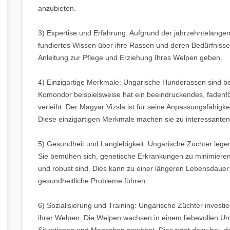
anzubieten.
3) Expertise und Erfahrung: Aufgrund der jahrzehntelange
fundiertes Wissen über ihre Rassen und deren Bedürfnisse 
Anleitung zur Pflege und Erziehung Ihres Welpen geben.
4) Einzigartige Merkmale: Ungarische Hunderassen sind b
Komondor beispielsweise hat ein beeindruckendes, fadenfö
verleiht. Der Magyar Vizsla ist für seine Anpassungsfähigk
Diese einzigartigen Merkmale machen sie zu interessanten
5) Gesundheit und Langlebigkeit: Ungarische Züchter lege
Sie bemühen sich, genetische Erkrankungen zu minimieren
und robust sind. Dies kann zu einer längeren Lebensdauer u
gesundheitliche Probleme führen.
6) Sozialisierung und Training: Ungarische Züchter investi
ihrer Welpen. Die Welpen wachsen in einem liebevollen Um
Situationen und Menschen gewöhnt. Dies trägt dazu bei, da