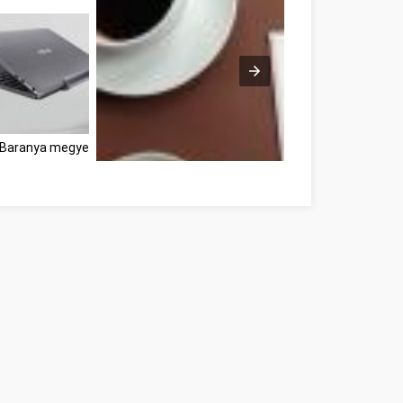
t Baranya megye
Faites du développement personnel votre prochaine