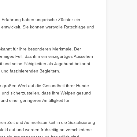
n Erfahrung haben ungarische Züchter ein
entwickelt. Sie können wertvolle Ratschläge und
ekannt für ihre besonderen Merkmale. Der
rmiges Fell, das ihm ein einzigartiges Aussehen
eit und seine Fähigkeiten als Jagdhund bekannt.
 und faszinierenden Begleitern.
n großen Wert auf die Gesundheit ihrer Hunde.
 und sicherzustellen, dass ihre Welpen gesund
nd einer geringeren Anfälligkeit für
eren Zeit und Aufmerksamkeit in die Sozialisierung
feld auf und werden frühzeitig an verschiedene
ss sie gut angepasst und freundlich sind.