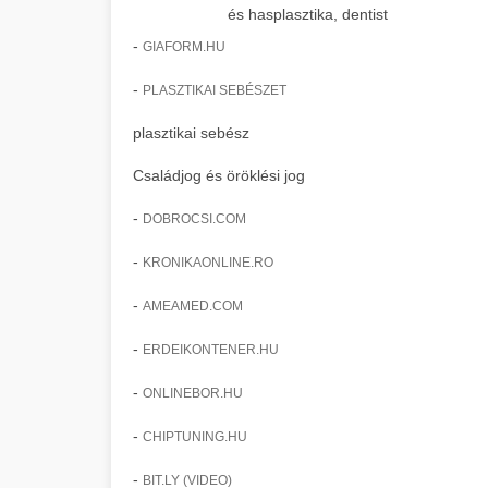
és hasplasztika, dentist
-
GIAFORM.HU
-
PLASZTIKAI SEBÉSZET
plasztikai sebész
Családjog és öröklési jog
-
DOBROCSI.COM
-
KRONIKAONLINE.RO
-
AMEAMED.COM
-
ERDEIKONTENER.HU
-
ONLINEBOR.HU
-
CHIPTUNING.HU
-
BIT.LY (VIDEO)