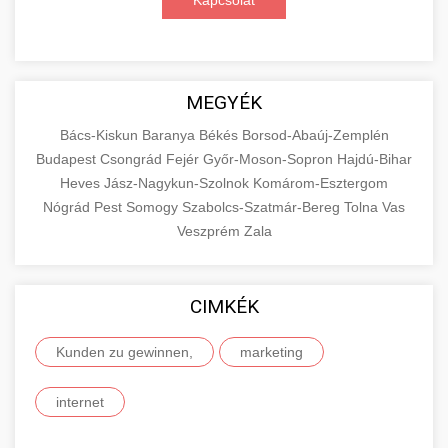
Kapcsolat
MEGYÉK
Bács-Kiskun
Baranya
Békés
Borsod-Abaúj-Zemplén
Budapest
Csongrád
Fejér
Győr-Moson-Sopron
Hajdú-Bihar
Heves
Jász-Nagykun-Szolnok
Komárom-Esztergom
Nógrád
Pest
Somogy
Szabolcs-Szatmár-Bereg
Tolna
Vas
Veszprém
Zala
CIMKÉK
Kunden zu gewinnen,
marketing
internet