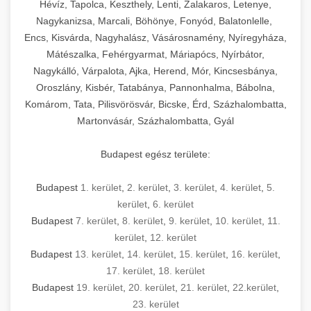
Hévíz, Tapolca, Keszthely, Lenti, Zalakaros, Letenye,
Nagykanizsa, Marcali, Böhönye, Fonyód, Balatonlelle,
Encs, Kisvárda, Nagyhalász, Vásárosnamény, Nyíregyháza,
Mátészalka, Fehérgyarmat, Máriapócs, Nyírbátor,
Nagykálló, Várpalota, Ajka, Herend, Mór, Kincsesbánya,
Oroszlány, Kisbér, Tatabánya, Pannonhalma, Bábolna,
Komárom, Tata, Pilisvörösvár, Bicske, Érd, Százhalombatta,
Martonvásár, Százhalombatta, Gyál
Budapest egész területe:
Budapest
1. kerület
,
2. kerület
,
3. kerület
,
4. kerület
,
5.
kerület
,
6. kerület
Budapest
7. kerület
,
8. kerület
,
9. kerület
,
10. kerület
,
11.
kerület
,
12. kerület
Budapest
13. kerület
,
14. kerület
,
15. kerület
,
16. kerület
,
17. kerület
,
18. kerület
Budapest
19. kerület
,
20. kerület
,
21. kerület
,
22.kerület
,
23. kerület