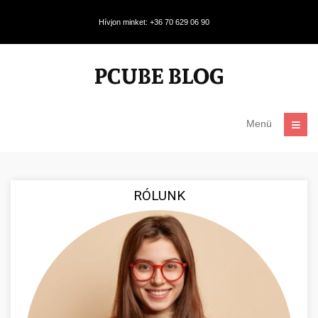
Hívjon minket: +36 70 629 06 90
Menü
RÓLUNK