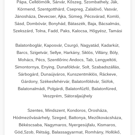
Pápa, Celldömölk, Sárvár, Kőszeg, Szombathely, Ják,
Körmend, Szentgotthárd, Csepreg, Zalalövő, Vasvár,
Jánosháza, Devecser, Ajka, Sümeg, Pécsvárad, Komló,
Sásd, Dombóvár, Bonyhád, Bátaszék, Baja, Bácsalmás,
Szekszárd, Tolna, Fadd, Paks, Kalocsa, Hőgyész, Tamási
Balatonboglár, Kaposvár, Csurgó, Nagyatád, Kadarkút,
Barcs, Szigetvár, Sellye, Harkány, Siklós, Villány, Bóly,
Mohács, Pécs, Szentlőrinc Andocs, Tab, Lengyeltóti,
Simontornya, Enying, Dunaföldvár, Solt, Szabadszállás,
Sárbogárd, Dunaújváros, Kunszentmiklós, Ráckeve,
Gárdony, Székesfehérvár, Balatonföldvár, Siófok,
Balatonalmádi, Polgárdi, Balatonfűzfő, Balatonfüred,
Veszprém, Sátoraljaújhely
Szentes, Mindszent, Kondoros, Orosháza,
Hódmezővásárhely, Szeged, Battonya, Mezőkovácsháza,
Békéscsaba, Nagymaros, Nyergesújfalu, Kismaros,
Göd,Szob, Rétság, Balassagyarmat, Romhány, Hollókő,