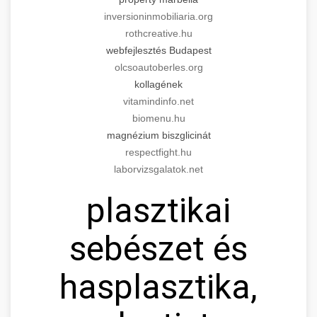
inversioninmobiliaria.org
rothcreative.hu
webfejlesztés Budapest
olcsoautoberles.org
kollagének
vitamindinfo.net
biomenu.hu
magnézium biszglicinát
respectfight.hu
laborvizsgalatok.net
plasztikai
sebészet és
hasplasztika,