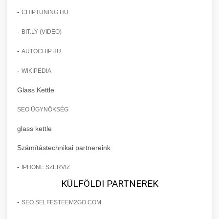
-
CHIPTUNING.HU
-
BIT.LY (VIDEO)
-
AUTOCHIP.HU
-
WIKIPEDIA
Glass Kettle
SEO ÜGYNÖKSÉG
glass kettle
Számítástechnikai partnereink
-
IPHONE SZERVIZ
KÜLFÖLDI PARTNEREK
-
SEO SELFESTEEM2GO.COM