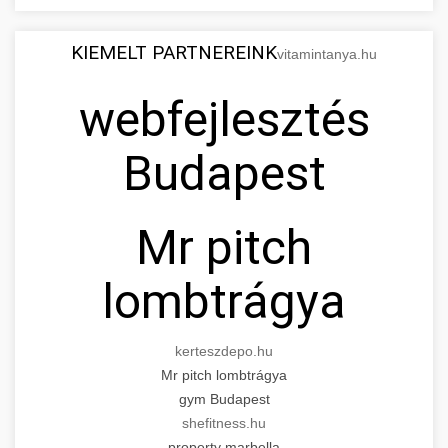
KIEMELT PARTNEREINK
vitamintanya.hu
webfejlesztés
Budapest
Mr pitch
lombtrágya
kerteszdepo.hu
Mr pitch lombtrágya
gym Budapest
shefitness.hu
property marbella