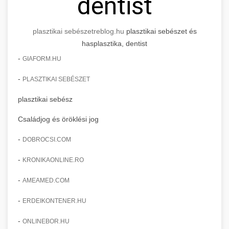
dentist
plasztikai sebészet
reblog.hu
plasztikai sebészet és
hasplasztika, dentist
-
GIAFORM.HU
-
PLASZTIKAI SEBÉSZET
plasztikai sebész
Családjog és öröklési jog
-
DOBROCSI.COM
-
KRONIKAONLINE.RO
-
AMEAMED.COM
-
ERDEIKONTENER.HU
-
ONLINEBOR.HU