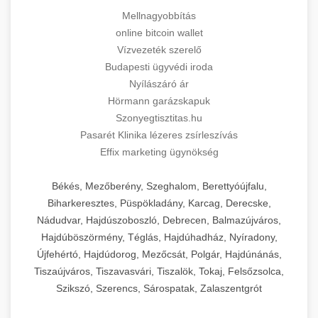
Mellnagyobbítás
online bitcoin wallet
Vízvezeték szerelő
Budapesti ügyvédi iroda
Nyílászáró ár
Hörmann garázskapuk
Szonyegtisztitas.hu
Pasarét Klinika lézeres zsírleszívás
Effix marketing ügynökség
Békés, Mezőberény, Szeghalom, Berettyóújfalu,
Biharkeresztes, Püspökladány, Karcag, Derecske,
Nádudvar, Hajdúszoboszló, Debrecen, Balmazújváros,
Hajdúböszörmény, Téglás, Hajdúhadház, Nyíradony,
Újfehértó, Hajdúdorog, Mezőcsát, Polgár, Hajdúnánás,
Tiszaújváros, Tiszavasvári, Tiszalök, Tokaj, Felsőzsolca,
Szikszó, Szerencs, Sárospatak, Zalaszentgrót