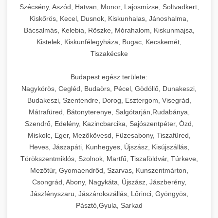
Szécsény, Aszód, Hatvan, Monor, Lajosmizse, Soltvadkert,
Kiskőrös, Kecel, Dusnok, Kiskunhalas, Jánoshalma,
Bácsalmás, Kelebia, Röszke, Mórahalom, Kiskunmajsa,
Kistelek, Kiskunfélegyháza, Bugac, Kecskemét,
Tiszakécske
Budapest egész területe:
Nagykörös, Cegléd, Budaörs, Pécel, Gödöllő, Dunakeszi,
Budakeszi, Szentendre, Dorog, Esztergom, Visegrád,
Mátrafüred, Bátonyterenye, Salgótarján,Rudabánya,
Szendrő, Edelény, Kazincbarcika, Sajószentpéter, Ózd,
Miskolc, Eger, Mezőkövesd, Füzesabony, Tiszafüred,
Heves, Jászapáti, Kunhegyes, Újszász, Kisújszállás,
Törökszentmiklós, Szolnok, Martfű, Tiszaföldvár, Túrkeve,
Mezőtúr, Gyomaendrőd, Szarvas, Kunszentmárton,
Csongrád, Abony, Nagykáta, Újszász, Jászberény,
Jászfényszaru, Jászárokszállás, Lőrinci, Gyöngyös,
Pásztó,Gyula, Sarkad