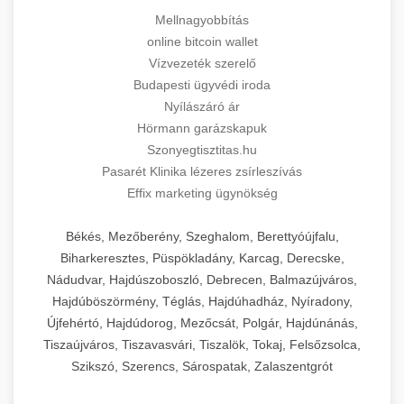
Mellnagyobbítás
online bitcoin wallet
Vízvezeték szerelő
Budapesti ügyvédi iroda
Nyílászáró ár
Hörmann garázskapuk
Szonyegtisztitas.hu
Pasarét Klinika lézeres zsírleszívás
Effix marketing ügynökség
Békés, Mezőberény, Szeghalom, Berettyóújfalu,
Biharkeresztes, Püspökladány, Karcag, Derecske,
Nádudvar, Hajdúszoboszló, Debrecen, Balmazújváros,
Hajdúböszörmény, Téglás, Hajdúhadház, Nyíradony,
Újfehértó, Hajdúdorog, Mezőcsát, Polgár, Hajdúnánás,
Tiszaújváros, Tiszavasvári, Tiszalök, Tokaj, Felsőzsolca,
Szikszó, Szerencs, Sárospatak, Zalaszentgrót