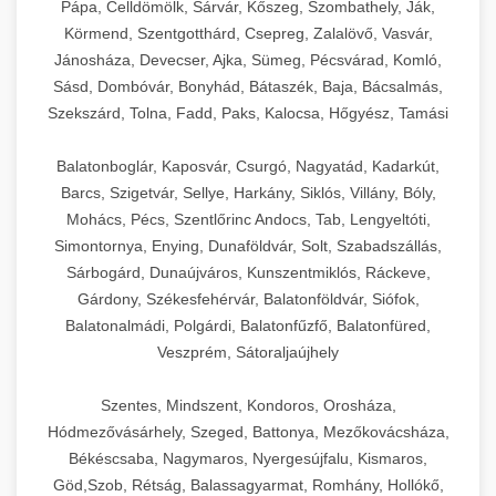
Pápa, Celldömölk, Sárvár, Kőszeg, Szombathely, Ják,
Körmend, Szentgotthárd, Csepreg, Zalalövő, Vasvár,
Jánosháza, Devecser, Ajka, Sümeg, Pécsvárad, Komló,
Sásd, Dombóvár, Bonyhád, Bátaszék, Baja, Bácsalmás,
Szekszárd, Tolna, Fadd, Paks, Kalocsa, Hőgyész, Tamási
Balatonboglár, Kaposvár, Csurgó, Nagyatád, Kadarkút,
Barcs, Szigetvár, Sellye, Harkány, Siklós, Villány, Bóly,
Mohács, Pécs, Szentlőrinc Andocs, Tab, Lengyeltóti,
Simontornya, Enying, Dunaföldvár, Solt, Szabadszállás,
Sárbogárd, Dunaújváros, Kunszentmiklós, Ráckeve,
Gárdony, Székesfehérvár, Balatonföldvár, Siófok,
Balatonalmádi, Polgárdi, Balatonfűzfő, Balatonfüred,
Veszprém, Sátoraljaújhely
Szentes, Mindszent, Kondoros, Orosháza,
Hódmezővásárhely, Szeged, Battonya, Mezőkovácsháza,
Békéscsaba, Nagymaros, Nyergesújfalu, Kismaros,
Göd,Szob, Rétság, Balassagyarmat, Romhány, Hollókő,