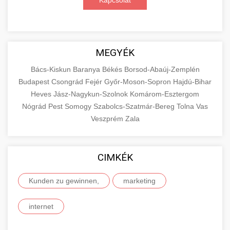
Kapcsolat
MEGYÉK
Bács-Kiskun
Baranya
Békés
Borsod-Abaúj-Zemplén
Budapest
Csongrád
Fejér
Győr-Moson-Sopron
Hajdú-Bihar
Heves
Jász-Nagykun-Szolnok
Komárom-Esztergom
Nógrád
Pest
Somogy
Szabolcs-Szatmár-Bereg
Tolna
Vas
Veszprém
Zala
CIMKÉK
Kunden zu gewinnen,
marketing
internet