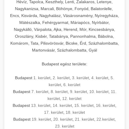
Hévíz, Tapolca, Keszthely, Lenti, Zalakaros, Letenye,
Nagykanizsa, Marcali, Böhönye, Fonyód, Balatonlelle,
Encs, Kisvárda, Nagyhalász, Vásárosnamény, Nyíregyháza,
Mátészalka, Fehérgyarmat, Máriapócs, Nyírbátor,
Nagykálló, Várpalota, Ajka, Herend, Mór, Kincsesbánya,
Oroszlány, Kisbér, Tatabánya, Pannonhalma, Bábolna,
Komárom, Tata, Pilisvörösvár, Bicske, Érd, Százhalombatta,
Martonvásár, Százhalombatta, Gyál
Budapest egész területe:
Budapest
1. kerület
,
2. kerület
,
3. kerület
,
4. kerület
,
5.
kerület
,
6. kerület
Budapest
7. kerület
,
8. kerület
,
9. kerület
,
10. kerület
,
11.
kerület
,
12. kerület
Budapest
13. kerület
,
14. kerület
,
15. kerület
,
16. kerület
,
17. kerület
,
18. kerület
Budapest
19. kerület
,
20. kerület
,
21. kerület
,
22.kerület
,
23. kerület