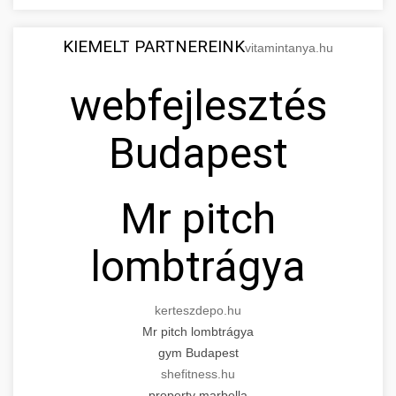
KIEMELT PARTNEREINK
vitamintanya.hu
webfejlesztés
Budapest
Mr pitch
lombtrágya
kerteszdepo.hu
Mr pitch lombtrágya
gym Budapest
shefitness.hu
property marbella