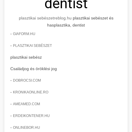
dentist
plasztikai sebészet
reblog.hu
plasztikai sebészet és
hasplasztika, dentist
-
GIAFORM.HU
-
PLASZTIKAI SEBÉSZET
plasztikai sebész
Családjog és öröklési jog
-
DOBROCSI.COM
-
KRONIKAONLINE.RO
-
AMEAMED.COM
-
ERDEIKONTENER.HU
-
ONLINEBOR.HU