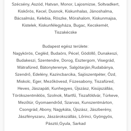
Szécsény, Aszód, Hatvan, Monor, Lajosmizse, Soltvadkert,
Kiskőrös, Kecel, Dusnok, Kiskunhalas, Jánoshalma,
Bácsalmás, Kelebia, Röszke, Mórahalom, Kiskunmajsa,
Kistelek, Kiskunfélegyháza, Bugac, Kecskemét,
Tiszakécske
Budapest egész területe:
Nagykörös, Cegléd, Budaörs, Pécel, Gödöllő, Dunakeszi,
Budakeszi, Szentendre, Dorog, Esztergom, Visegrád,
Mátrafüred, Bátonyterenye, Salgótarján,Rudabánya,
Szendrő, Edelény, Kazincbarcika, Sajószentpéter, Ózd,
Miskolc, Eger, Mezőkövesd, Füzesabony, Tiszafüred,
Heves, Jászapáti, Kunhegyes, Újszász, Kisújszállás,
Törökszentmiklós, Szolnok, Martfű, Tiszaföldvár, Túrkeve,
Mezőtúr, Gyomaendrőd, Szarvas, Kunszentmárton,
Csongrád, Abony, Nagykáta, Újszász, Jászberény,
Jászfényszaru, Jászárokszállás, Lőrinci, Gyöngyös,
Pásztó,Gyula, Sarkad