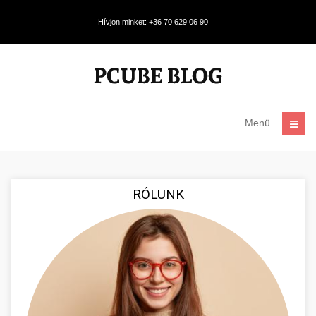
Hívjon minket: +36 70 629 06 90
Menü
RÓLUNK