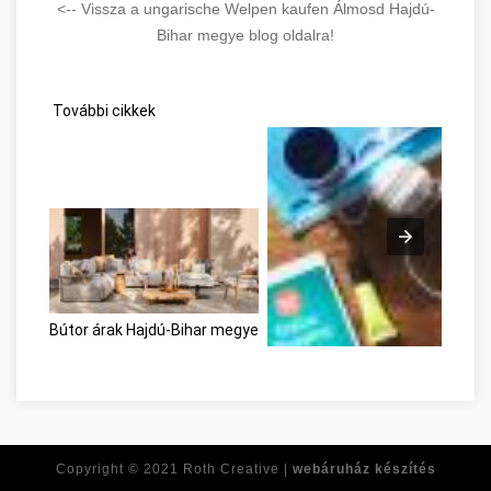
<-- Vissza a ungarische Welpen kaufen Álmosd Hajdú-
Bihar megye blog oldalra!
További cikkek
Bútor árak Hajdú-Bihar megye
Egyszerű tanácsaink az online 
Copyright © 2021
Roth Creative |
webáruház készítés