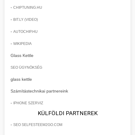
-
CHIPTUNING.HU
-
BIT.LY (VIDEO)
-
AUTOCHIP.HU
-
WIKIPEDIA
Glass Kettle
SEO ÜGYNÖKSÉG
glass kettle
Számítástechnikai partnereink
-
IPHONE SZERVIZ
KÜLFÖLDI PARTNEREK
-
SEO SELFESTEEM2GO.COM