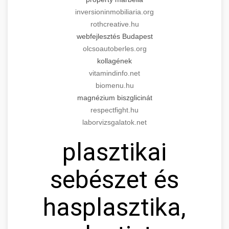
inversioninmobiliaria.org
rothcreative.hu
webfejlesztés Budapest
olcsoautoberles.org
kollagének
vitamindinfo.net
biomenu.hu
magnézium biszglicinát
respectfight.hu
laborvizsgalatok.net
plasztikai
sebészet és
hasplasztika,