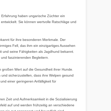
n Erfahrung haben ungarische Züchter ein
entwickelt. Sie können wertvolle Ratschläge und
ekannt für ihre besonderen Merkmale. Der
rmiges Fell, das ihm ein einzigartiges Aussehen
eit und seine Fähigkeiten als Jagdhund bekannt.
 und faszinierenden Begleitern.
n großen Wert auf die Gesundheit ihrer Hunde.
 und sicherzustellen, dass ihre Welpen gesund
nd einer geringeren Anfälligkeit für
eren Zeit und Aufmerksamkeit in die Sozialisierung
feld auf und werden frühzeitig an verschiedene
ss sie gut angepasst und freundlich sind.