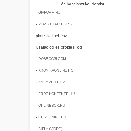
és hasplasztika, dentist
-
GIAFORM.HU
-
PLASZTIKAI SEBÉSZET
plasztikai sebész
Családjog és öröklési jog
-
DOBROCSI.COM
-
KRONIKAONLINE.RO
-
AMEAMED.COM
-
ERDEIKONTENER.HU
-
ONLINEBOR.HU
-
CHIPTUNING.HU
-
BIT.LY (VIDEO)