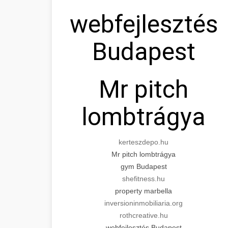
webfejlesztés
Budapest
Mr pitch
lombtrágya
kerteszdepo.hu
Mr pitch lombtrágya
gym Budapest
shefitness.hu
property marbella
inversioninmobiliaria.org
rothcreative.hu
webfejlesztés Budapest