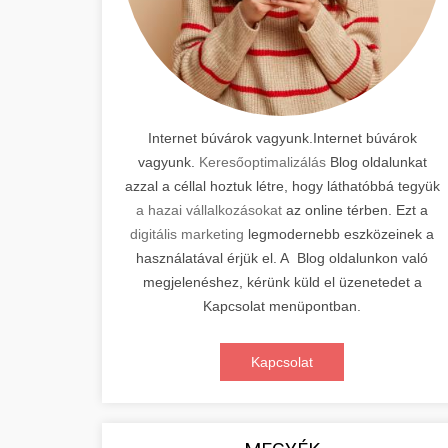
Internet búvárok vagyunk.Internet búvárok
vagyunk.
Keresőoptimalizálás
Blog oldalunkat
azzal a céllal hoztuk létre, hogy láthatóbbá tegyük
a hazai vállalkozásokat
az online térben. Ezt a
digitális marketing
legmodernebb eszközeinek a
használatával érjük el. A Blog oldalunkon való
megjelenéshez, kérünk küld el üzenetedet a
Kapcsolat menüpontban.
Kapcsolat