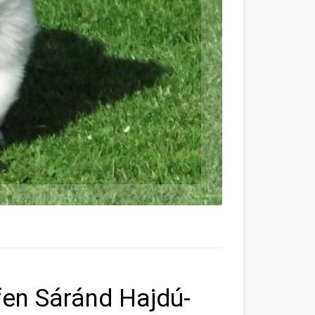
en Sáránd Hajdú-