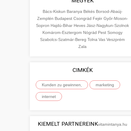
MEGYÉK
Bács-Kiskun
Baranya
Békés
Borsod-Abaúj-
Zemplén
Budapest
Csongrád
Fejér
Győr-Moson-
Sopron
Hajdú-Bihar
Heves
Jász-Nagykun-Szolnok
Komárom-Esztergom
Nógrád
Pest
Somogy
Szabolcs-Szatmár-Bereg
Tolna
Vas
Veszprém
Zala
CIMKÉK
Kunden zu gewinnen,
marketing
internet
KIEMELT PARTNEREINK
vitamintanya.hu