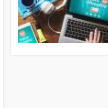
Egyszerű tanácsaink az online vásárlást még jövedelmező