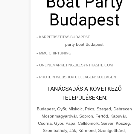
Boat Party
Budapest
-
KÁRPITTISZTÍTÁS BUDAPEST
party boat Budapest
-
MMC CHIPTUNING
-
ONLINEMARKETING101.SYNTHASITE.COM
-
PROTEIN WEBSHOP COLLAGEN: KOLLAGÉN
TANÁCSADÁS A KÖVETKEZŐ
TELEPÜLÉSEKEN:
Budapest, Győr, Miskolc, Pécs, Szeged, Debrecen
Mosonmagyaróvár, Sopron, Fertőd, Kapuvár,
Csorna, Győr, Pápa, Celldömölk, Sárvár, Kőszeg,
Szombathely, Ják, Körmend, Szentgotthárd,