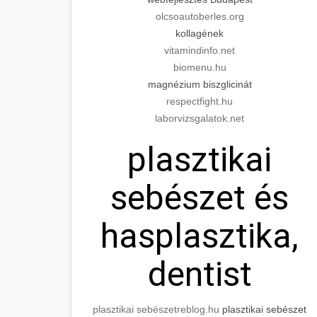
olcsoautoberles.org
kollagének
vitamindinfo.net
biomenu.hu
magnézium biszglicinát
respectfight.hu
laborvizsgalatok.net
plasztikai
sebészet és
hasplasztika,
dentist
plasztikai sebészet
reblog.hu
plasztikai sebészet