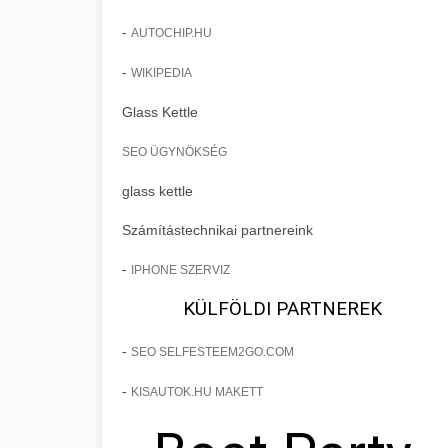
-
AUTOCHIP.HU
-
WIKIPEDIA
Glass Kettle
SEO ÜGYNÖKSÉG
glass kettle
Számítástechnikai partnereink
-
IPHONE SZERVIZ
KÜLFÖLDI PARTNEREK
-
SEO SELFESTEEM2GO.COM
-
KISAUTOK.HU MAKETT