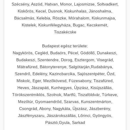
Szécsény, Aszód, Hatvan, Monor, Lajosmizse, Soltvadkert,
Kiskőrös, Kecel, Dusnok, Kiskunhalas, Jánoshalma,
Bácsalmás, Kelebia, Röszke, Mórahalom, Kiskunmajsa,
Kistelek, Kiskunfélegyháza, Bugac, Kecskemét,
Tiszakécske
Budapest egész területe:
Nagykörös, Cegléd, Budaörs, Pécel, Gödöllő, Dunakeszi,
Budakeszi, Szentendre, Dorog, Esztergom, Visegrád,
Mátrafüred, Bátonyterenye, Salgótarján,Rudabánya,
Szendrő, Edelény, Kazincbarcika, Sajószentpéter, Ózd,
Miskolc, Eger, Mezőkövesd, Füzesabony, Tiszafüred,
Heves, Jászapáti, Kunhegyes, Újszász, Kisújszállás,
Törökszentmiklós, Szolnok, Martfű, Tiszaföldvár, Túrkeve,
Mezőtúr, Gyomaendrőd, Szarvas, Kunszentmárton,
Csongrád, Abony, Nagykáta, Újszász, Jászberény,
Jászfényszaru, Jászárokszállás, Lőrinci, Gyöngyös,
Pásztó,Gyula, Sarkad