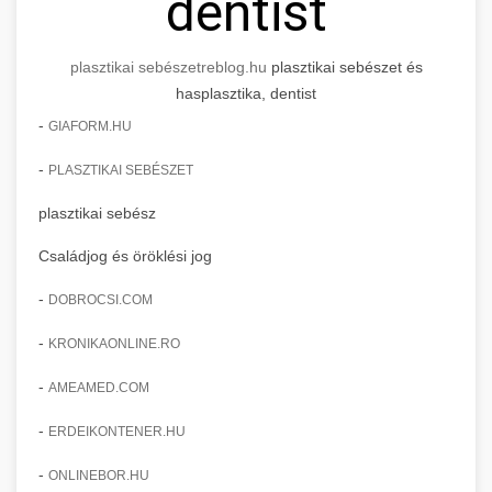
dentist
plasztikai sebészet
reblog.hu
plasztikai sebészet és
hasplasztika, dentist
-
GIAFORM.HU
-
PLASZTIKAI SEBÉSZET
plasztikai sebész
Családjog és öröklési jog
-
DOBROCSI.COM
-
KRONIKAONLINE.RO
-
AMEAMED.COM
-
ERDEIKONTENER.HU
-
ONLINEBOR.HU