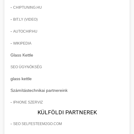
-
CHIPTUNING.HU
-
BIT.LY (VIDEO)
-
AUTOCHIP.HU
-
WIKIPEDIA
Glass Kettle
SEO ÜGYNÖKSÉG
glass kettle
Számítástechnikai partnereink
-
IPHONE SZERVIZ
KÜLFÖLDI PARTNEREK
-
SEO SELFESTEEM2GO.COM