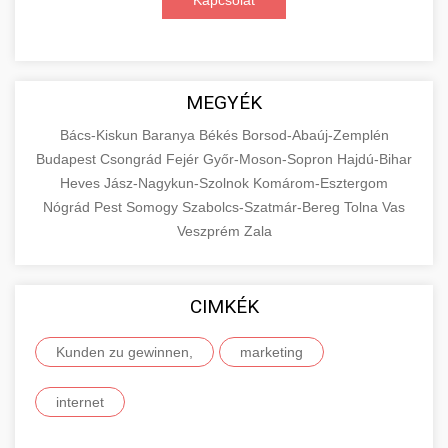
Kapcsolat
MEGYÉK
Bács-Kiskun
Baranya
Békés
Borsod-Abaúj-Zemplén
Budapest
Csongrád
Fejér
Győr-Moson-Sopron
Hajdú-Bihar
Heves
Jász-Nagykun-Szolnok
Komárom-Esztergom
Nógrád
Pest
Somogy
Szabolcs-Szatmár-Bereg
Tolna
Vas
Veszprém
Zala
CIMKÉK
Kunden zu gewinnen,
marketing
internet