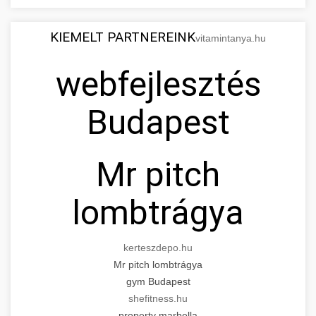
KIEMELT PARTNEREINK
vitamintanya.hu
webfejlesztés
Budapest
Mr pitch
lombtrágya
kerteszdepo.hu
Mr pitch lombtrágya
gym Budapest
shefitness.hu
property marbella