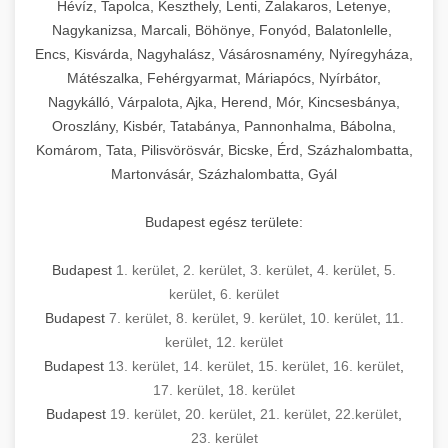
Hévíz, Tapolca, Keszthely, Lenti, Zalakaros, Letenye,
Nagykanizsa, Marcali, Böhönye, Fonyód, Balatonlelle,
Encs, Kisvárda, Nagyhalász, Vásárosnamény, Nyíregyháza,
Mátészalka, Fehérgyarmat, Máriapócs, Nyírbátor,
Nagykálló, Várpalota, Ajka, Herend, Mór, Kincsesbánya,
Oroszlány, Kisbér, Tatabánya, Pannonhalma, Bábolna,
Komárom, Tata, Pilisvörösvár, Bicske, Érd, Százhalombatta,
Martonvásár, Százhalombatta, Gyál
Budapest egész területe:
Budapest
1. kerület
,
2. kerület
,
3. kerület
,
4. kerület
,
5.
kerület
,
6. kerület
Budapest
7. kerület
,
8. kerület
,
9. kerület
,
10. kerület
,
11.
kerület
,
12. kerület
Budapest
13. kerület
,
14. kerület
,
15. kerület
,
16. kerület
,
17. kerület
,
18. kerület
Budapest
19. kerület
,
20. kerület
,
21. kerület
,
22.kerület
,
23. kerület