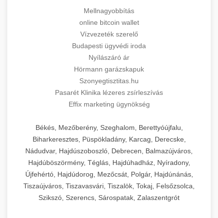
Mellnagyobbítás
online bitcoin wallet
Vízvezeték szerelő
Budapesti ügyvédi iroda
Nyílászáró ár
Hörmann garázskapuk
Szonyegtisztitas.hu
Pasarét Klinika lézeres zsírleszívás
Effix marketing ügynökség
Békés, Mezőberény, Szeghalom, Berettyóújfalu,
Biharkeresztes, Püspökladány, Karcag, Derecske,
Nádudvar, Hajdúszoboszló, Debrecen, Balmazújváros,
Hajdúböszörmény, Téglás, Hajdúhadház, Nyíradony,
Újfehértó, Hajdúdorog, Mezőcsát, Polgár, Hajdúnánás,
Tiszaújváros, Tiszavasvári, Tiszalök, Tokaj, Felsőzsolca,
Szikszó, Szerencs, Sárospatak, Zalaszentgrót