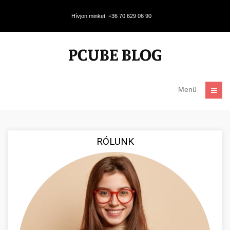
Hívjon minket: +36 70 629 06 90
Menü
RÓLUNK