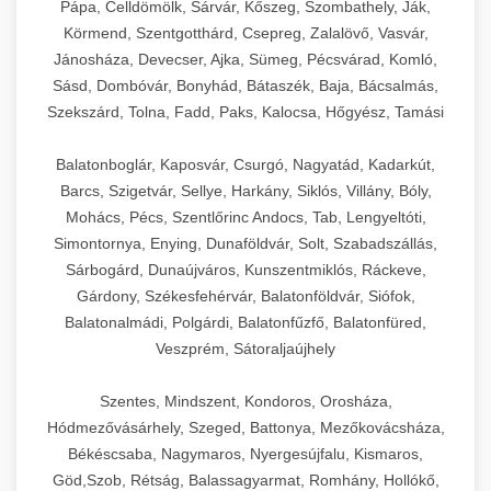
Pápa, Celldömölk, Sárvár, Kőszeg, Szombathely, Ják,
Körmend, Szentgotthárd, Csepreg, Zalalövő, Vasvár,
Jánosháza, Devecser, Ajka, Sümeg, Pécsvárad, Komló,
Sásd, Dombóvár, Bonyhád, Bátaszék, Baja, Bácsalmás,
Szekszárd, Tolna, Fadd, Paks, Kalocsa, Hőgyész, Tamási
Balatonboglár, Kaposvár, Csurgó, Nagyatád, Kadarkút,
Barcs, Szigetvár, Sellye, Harkány, Siklós, Villány, Bóly,
Mohács, Pécs, Szentlőrinc Andocs, Tab, Lengyeltóti,
Simontornya, Enying, Dunaföldvár, Solt, Szabadszállás,
Sárbogárd, Dunaújváros, Kunszentmiklós, Ráckeve,
Gárdony, Székesfehérvár, Balatonföldvár, Siófok,
Balatonalmádi, Polgárdi, Balatonfűzfő, Balatonfüred,
Veszprém, Sátoraljaújhely
Szentes, Mindszent, Kondoros, Orosháza,
Hódmezővásárhely, Szeged, Battonya, Mezőkovácsháza,
Békéscsaba, Nagymaros, Nyergesújfalu, Kismaros,
Göd,Szob, Rétság, Balassagyarmat, Romhány, Hollókő,