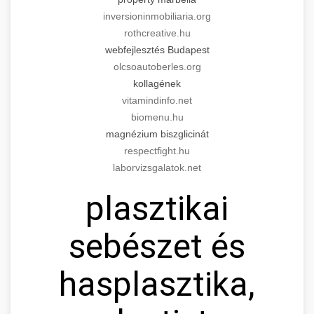
inversioninmobiliaria.org
rothcreative.hu
webfejlesztés Budapest
olcsoautoberles.org
kollagének
vitamindinfo.net
biomenu.hu
magnézium biszglicinát
respectfight.hu
laborvizsgalatok.net
plasztikai
sebészet és
hasplasztika,