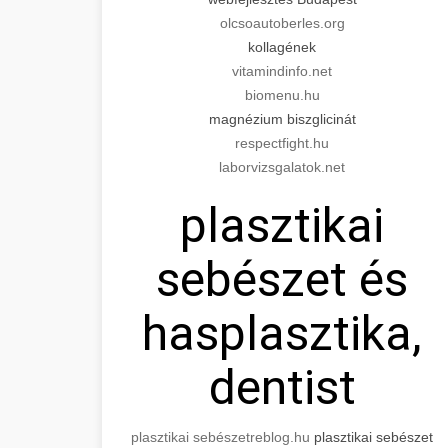
olcsoautoberles.org
kollagének
vitamindinfo.net
biomenu.hu
magnézium biszglicinát
respectfight.hu
laborvizsgalatok.net
plasztikai
sebészet és
hasplasztika,
dentist
plasztikai sebészet
reblog.hu
plasztikai sebészet