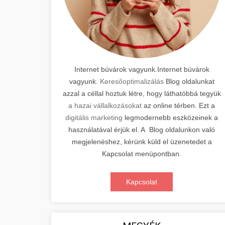
Internet búvárok vagyunk.Internet búvárok
vagyunk.
Keresőoptimalizálás
Blog oldalunkat
azzal a céllal hoztuk létre, hogy láthatóbbá tegyük
a hazai vállalkozásokat
az online térben. Ezt a
digitális marketing
legmodernebb eszközeinek a
használatával érjük el. A Blog oldalunkon való
megjelenéshez, kérünk küld el üzenetedet a
Kapcsolat menüpontban.
Kapcsolat