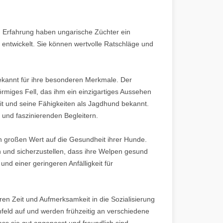
n Erfahrung haben ungarische Züchter ein
entwickelt. Sie können wertvolle Ratschläge und
ekannt für ihre besonderen Merkmale. Der
rmiges Fell, das ihm ein einzigartiges Aussehen
eit und seine Fähigkeiten als Jagdhund bekannt.
 und faszinierenden Begleitern.
n großen Wert auf die Gesundheit ihrer Hunde.
 und sicherzustellen, dass ihre Welpen gesund
nd einer geringeren Anfälligkeit für
eren Zeit und Aufmerksamkeit in die Sozialisierung
feld auf und werden frühzeitig an verschiedene
ss sie gut angepasst und freundlich sind.