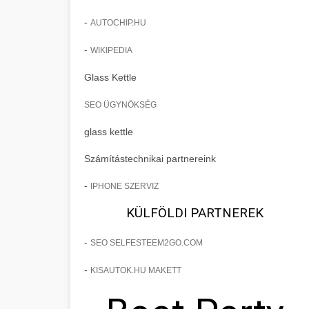
-
AUTOCHIP.HU
-
WIKIPEDIA
Glass Kettle
SEO ÜGYNÖKSÉG
glass kettle
Számítástechnikai partnereink
-
IPHONE SZERVIZ
KÜLFÖLDI PARTNEREK
-
SEO SELFESTEEM2GO.COM
-
KISAUTOK.HU MAKETT