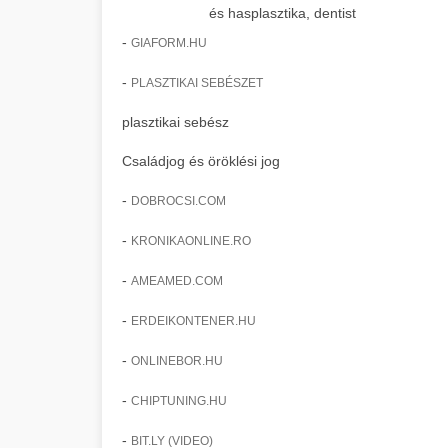
és hasplasztika, dentist
-
GIAFORM.HU
-
PLASZTIKAI SEBÉSZET
plasztikai sebész
Családjog és öröklési jog
-
DOBROCSI.COM
-
KRONIKAONLINE.RO
-
AMEAMED.COM
-
ERDEIKONTENER.HU
-
ONLINEBOR.HU
-
CHIPTUNING.HU
-
BIT.LY (VIDEO)