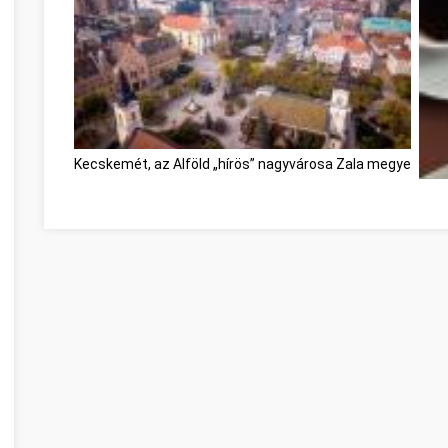
Kecskemét, az Alföld „hírös” nagyvárosa Zala megye
Fait