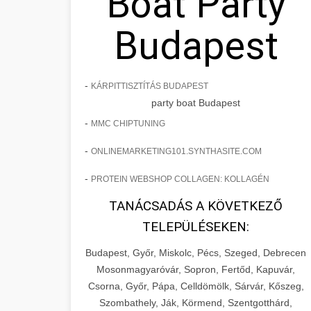
Boat Party
Budapest
-
KÁRPITTISZTÍTÁS BUDAPEST
party boat Budapest
-
MMC CHIPTUNING
-
ONLINEMARKETING101.SYNTHASITE.COM
-
PROTEIN WEBSHOP COLLAGEN: KOLLAGÉN
TANÁCSADÁS A KÖVETKEZŐ
TELEPÜLÉSEKEN:
Budapest, Győr, Miskolc, Pécs, Szeged, Debrecen
Mosonmagyaróvár, Sopron, Fertőd, Kapuvár,
Csorna, Győr, Pápa, Celldömölk, Sárvár, Kőszeg,
Szombathely, Ják, Körmend, Szentgotthárd,