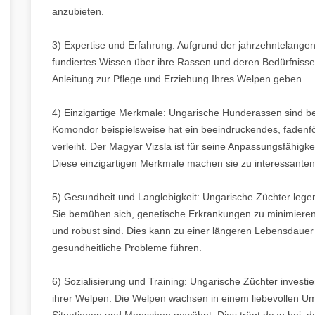
anzubieten.
3) Expertise und Erfahrung: Aufgrund der jahrzehntelange
fundiertes Wissen über ihre Rassen und deren Bedürfnisse 
Anleitung zur Pflege und Erziehung Ihres Welpen geben.
4) Einzigartige Merkmale: Ungarische Hunderassen sind b
Komondor beispielsweise hat ein beeindruckendes, fadenfö
verleiht. Der Magyar Vizsla ist für seine Anpassungsfähigk
Diese einzigartigen Merkmale machen sie zu interessanten
5) Gesundheit und Langlebigkeit: Ungarische Züchter lege
Sie bemühen sich, genetische Erkrankungen zu minimieren
und robust sind. Dies kann zu einer längeren Lebensdauer u
gesundheitliche Probleme führen.
6) Sozialisierung und Training: Ungarische Züchter investi
ihrer Welpen. Die Welpen wachsen in einem liebevollen Um
Situationen und Menschen gewöhnt. Dies trägt dazu bei, da