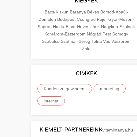
MEGYÉK
Bács-Kiskun
Baranya
Békés
Borsod-Abaúj-
Zemplén
Budapest
Csongrád
Fejér
Győr-Moson-
Sopron
Hajdú-Bihar
Heves
Jász-Nagykun-Szolnok
Komárom-Esztergom
Nógrád
Pest
Somogy
Szabolcs-Szatmár-Bereg
Tolna
Vas
Veszprém
Zala
CIMKÉK
Kunden zu gewinnen,
marketing
internet
KIEMELT PARTNEREINK
vitamintanya.hu