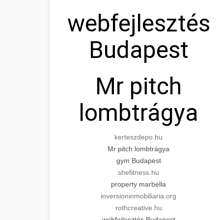
webfejlesztés
Budapest
Mr pitch
lombtrágya
kerteszdepo.hu
Mr pitch lombtrágya
gym Budapest
shefitness.hu
property marbella
inversioninmobiliaria.org
rothcreative.hu
webfejlesztés Budapest